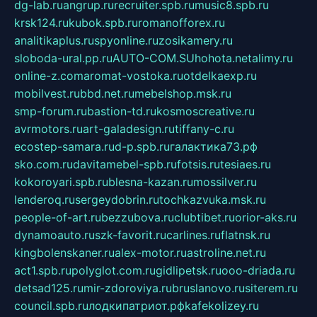
dg-lab.ru
angrup.ru
recruiter.spb.ru
music8.spb.ru
krsk124.ru
kubok.spb.ru
romanofforex.ru
analitikaplus.ru
spyonline.ru
zosikamery.ru
sloboda-ural.pp.ru
AUTO-COM.SU
hohota.net
alimy.ru
online-z.com
aromat-vostoka.ru
otdelkaexp.ru
mobilvest.ru
bbd.net.ru
mebelshop.msk.ru
smp-forum.ru
bastion-td.ru
kosmoscreative.ru
avrmotors.ru
art-galadesign.ru
tiffany-c.ru
ecostep-samara.ru
d-p.spb.ru
галактика73.рф
sko.com.ru
davitamebel-spb.ru
fotsis.ru
tesiaes.ru
kokoroyari.spb.ru
blesna-kazan.ru
mossilver.ru
lenderoq.ru
sergeydobrin.ru
tochkazvuka.msk.ru
people-of-art.ru
bezzubova.ru
clubtibet.ru
orior-aks.ru
dynamoauto.ru
szk-favorit.ru
carlines.ru
flatnsk.ru
kingbolenskaner.ru
alex-motor.ru
astroline.net.ru
act1.spb.ru
polyglot.com.ru
gidlipetsk.ru
ooo-driada.ru
detsad125.ru
mir-zdoroviya.ru
bruslanovo.ru
siterem.ru
council.spb.ru
лодкипатриот.рф
kafekolizey.ru