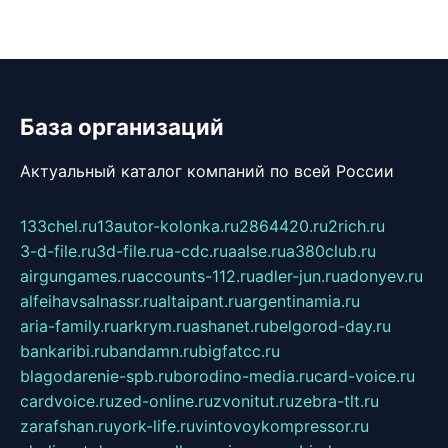
База организаций
Актуальный каталог компаний по всей России
133chel.ru
13autor-kolonka.ru
2864420.ru
2rich.ru
3-d-file.ru
3d-file.ru
a-cdc.ru
aalse.ru
a380club.ru
airgungames.ru
accounts-112.ru
adler-jun.ru
adonyev.ru
alfeihavsalnassr.ru
altaipant.ru
argentinamia.ru
aria-family.ru
arkrym.ru
ashanet.ru
belgorod-day.ru
bankaribi.ru
bandamn.ru
bigfatcc.ru
blagodarenie-spb.ru
borodino-media.ru
card-voice.ru
cardvoice.ru
zed-online.ru
zvonitut.ru
zebra-tlt.ru
zarafshan.ru
york-life.ru
vintovoykompressor.ru