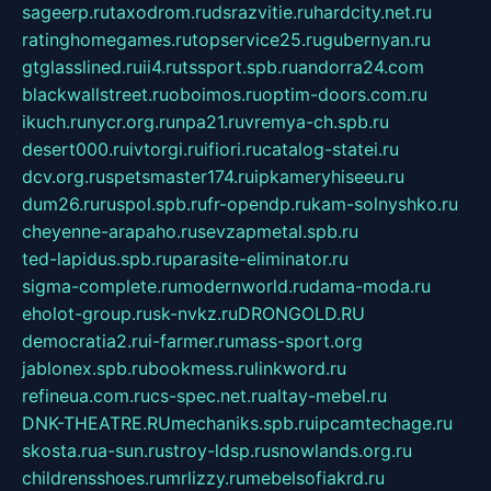
sageerp.ru
taxodrom.ru
dsrazvitie.ru
hardcity.net.ru
ratinghomegames.ru
topservice25.ru
gubernyan.ru
gtglasslined.ru
ii4.ru
tssport.spb.ru
andorra24.com
blackwallstreet.ru
oboimos.ru
optim-doors.com.ru
ikuch.ru
nycr.org.ru
npa21.ru
vremya-ch.spb.ru
desert000.ru
ivtorgi.ru
ifiori.ru
catalog-statei.ru
dcv.org.ru
spetsmaster174.ru
ipkameryhiseeu.ru
dum26.ru
ruspol.spb.ru
fr-opendp.ru
kam-solnyshko.ru
cheyenne-arapaho.ru
sevzapmetal.spb.ru
ted-lapidus.spb.ru
parasite-eliminator.ru
sigma-complete.ru
modernworld.ru
dama-moda.ru
eholot-group.ru
sk-nvkz.ru
DRONGOLD.RU
democratia2.ru
i-farmer.ru
mass-sport.org
jablonex.spb.ru
bookmess.ru
linkword.ru
refineua.com.ru
cs-spec.net.ru
altay-mebel.ru
DNK-THEATRE.RU
mechaniks.spb.ru
ipcamtechage.ru
skosta.ru
a-sun.ru
stroy-ldsp.ru
snowlands.org.ru
childrensshoes.ru
mrlizzy.ru
mebelsofiakrd.ru