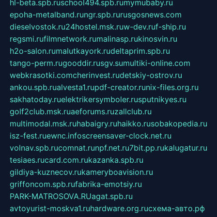
hl-beta.spb.ru
school494.spb.ru
mymubaby.ru
epoha-metalband.ru
ngr.spb.ru
rusgosnews.com
dieselvostok.ru
24hostel.msk.ru
w-dev.ru
f-ship.ru
regsmi.ru
filmnetwork.ru
malinasp.ru
kinosvin.ru
h2o-salon.ru
malutkayork.ru
deltaprim.spb.ru
tango-perm.ru
gooddir.ru
sgv.su
multiki-online.com
webkrasotki.com
cherinvest.ru
detskiy-ostrov.ru
ankou.spb.ru
alvesta1.ru
pdf-creator.ru
nix-files.org.ru
sakhatoday.ru
elektrikersymboler.ru
sputnikyes.ru
golf2club.msk.ru
aeforums.ru
zallclub.ru
multimodal.msk.ru
habaigry.ru
haikko.ru
sobakopedia.ru
isz-fest.ru
ewnc.info
screensaver-clock.net.ru
volnav.spb.ru
comnat.ru
npf.net.ru
7bit.pp.ru
kalugatur.ru
tesiaes.ru
card.com.ru
kazanka.spb.ru
gildiya-kuznecov.ru
kameryboavision.ru
griffoncom.spb.ru
fabrika-emotsiy.ru
PARK-MATROSOVA.RU
agat.spb.ru
avtoyurist-moskva1.ru
hardware.org.ru
схема-авто.рф