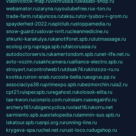
vladivostok-map.ru
vlknrussia.ru
wasabi-shop.ru
webamator.ru
zaryna.ru
youtubefree.ru
x-ton.ru
trade-farm.ru
tajuncos.ru
taksu.ru
tor-lyubov-i-grom.ru
spayderhed-2022.ru
splclub.ru
stoppamedia.ru
snow-guard.ru
slovar-ivrit.ru
cleanmedicine.ru
shkurki-karakulya.ru
kanotiforet.spb.ru
tutmassage.ru
ecolog.org.ru
praga.spb.ru
falcorussia.ru
autodoctorservis.ru
kamertondom.spb.ru
net-life.net.ru
avto-vozim.ru
sakhcamera.ru
alliance-electro.spb.ru
stroyavt.ru
controlweb1.ru
tdsak74.ru
kinzozo-ru.ru
kvotka.ru
iron-snab.ru
costa-bella.ru
eugrus.pp.ru
associaciya39.ru
primexpo.spb.ru
bezmorchin.ru
ia2.ru
cpt21.ru
ispecspb.ru
regahost.ru
kolosok-elita.ru
tae-kwon.ru
consrio.com.ru
insiam.ru
avegainfo.ru
archery161.ru
bigencyclica.ru
vlast16.ru
korru.net
sarmiento.spb.su
extelopedia.ru
lammin-suo.spb.ru
iskatour.spb.ru
snpi.org.ru
running-line.ru
krygeva-spa.ru
chel.net.ru
rust-loco.ru
dugshop.ru