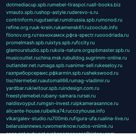
dotmediacup.spb.ru
mebel-tiraspol.ru
all-books.biz
vmauto.spb.ru
shop-astyle.ru
derevo-s.ru
contrinform.ru
gutserial.ru
mdrussia.spb.ru
monod.ru
refine.org.ru
uk-krein.ru
kamensk61.ru
zooclub.info
filonov.org.ru
технокамск.рф
ra-spectr.ru
ooodriada.ru
promelmash.spb.ru
ixtys.spb.ru
fccity.ru
glamourstudio.spb.ru
kola-nature.org
spbmaster.spb.ru
musicoutlet.ru
china.msk.ru
bulldog.su
grimm-online.ru
outlander.net.ru
maga.spb.ru
anime-sell.ru
keseloy.ru
газприборсервис.рф
karmin.spb.ru
shekswood.ru
tischlermebel.ru
automall66.ru
mag-vladimir.ru
yardbar.ru
kiwitour.spb.ru
indesign.com.ru
freestylemebel.ru
bany-samara.ru
rsei.ru
naidisvoyput.ru
mgsn-invest.ru
ipkamerasannce.ru
alicante-house.ru
ibelka74.ru
cozyhouse.info
vlkargalev-studio.ru
700mb.ru
figura-ufa.ru
alina-live.ru
belarusiannews.ru
womenknow.ru
dos-vniimk.ru
sega.net.ru
dv.net.ru
phenomenonsofhistory.com