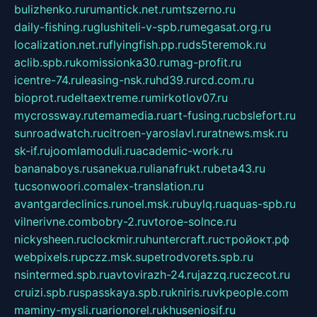
bulizhenko.ru
rumantick.net.ru
mtszerno.ru
daily-fishing.ru
glushiteli-v-spb.ru
megasat.org.ru
localization.net.ru
flyingfish.pp.ru
ds5teremok.ru
aclib.spb.ru
komissionka30.ru
mag-profit.ru
icentre-74.ru
leasing-nsk.ru
hd39.ru
rcd.com.ru
bioprot.ru
deltaextreme.ru
mirkotlov07.ru
mycrossway.ru
temamedia.ru
art-fusing.ru
cbslefort.ru
sunroadwatch.ru
citroen-yaroslavl.ru
ratnews.msk.ru
sk-if.ru
joomlamoduli.ru
academic-work.ru
bananaboys.ru
sanekua.ru
lianafrukt.ru
beta43.ru
tucsonwoori.com
alex-translation.ru
avantgardeclinics.ru
noel.msk.ru
buylq.ru
aquas-spb.ru
vilnerivne.com
bobry-2.ru
vtoroe-solnce.ru
nickysheen.ru
clockmir.ru
huntercraft.ru
стройокт.рф
webpixels.ru
pczz.msk.su
petrodvorets.spb.ru
nsintermed.spb.ru
avtovirazh-24.ru
jazzq.ru
czecot.ru
cruizi.spb.ru
spasskaya.spb.ru
kniris.ru
vkpeople.com
maminy-mysli.ru
arionorel.ru
khuseniosif.ru