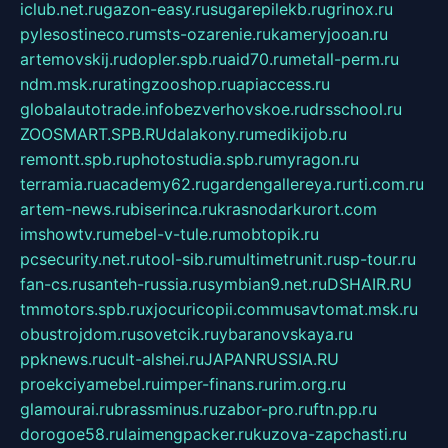
iclub.net.ru
gazon-easy.ru
sugarepilekb.ru
grinox.ru
pylesostineco.ru
msts-ozarenie.ru
kameryjooan.ru
artemovskij.ru
dopler.spb.ru
aid70.ru
metall-perm.ru
ndm.msk.ru
ratingzooshop.ru
apiaccess.ru
globalautotrade.info
bezverhovskoe.ru
drsschool.ru
ZOOSMART.SPB.RU
dalakony.ru
medikijob.ru
remontt.spb.ru
photostudia.spb.ru
myragon.ru
terramia.ru
academy62.ru
gardengallereya.ru
rti.com.ru
artem-news.ru
biserinca.ru
krasnodarkurort.com
imshowtv.ru
mebel-v-tule.ru
mobtopik.ru
pcsecurity.net.ru
tool-sib.ru
multimetrunit.ru
sp-tour.ru
fan-cs.ru
santeh-russia.ru
symbian9.net.ru
DSHAIR.RU
tmmotors.spb.ru
xjocuricopii.com
musavtomat.msk.ru
obustrojdom.ru
sovetcik.ru
ybaranovskaya.ru
ppknews.ru
cult-alshei.ru
JAPANRUSSIA.RU
proekciyamebel.ru
imper-finans.ru
rim.org.ru
glamourai.ru
brassminus.ru
zabor-pro.ru
ftn.pp.ru
dorogoe58.ru
laimengpacker.ru
kuzova-zapchasti.ru