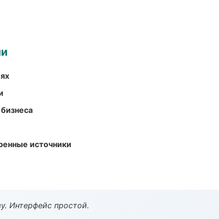
ми
иях
и
 бизнеса
еренные источники
у. Интерфейс простой.