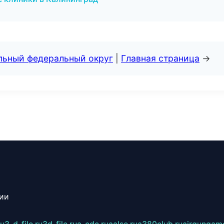
альный федеральный округ
|
Главная страница
→
сии