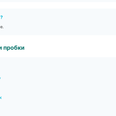
е?
е.
и пробки
у
к