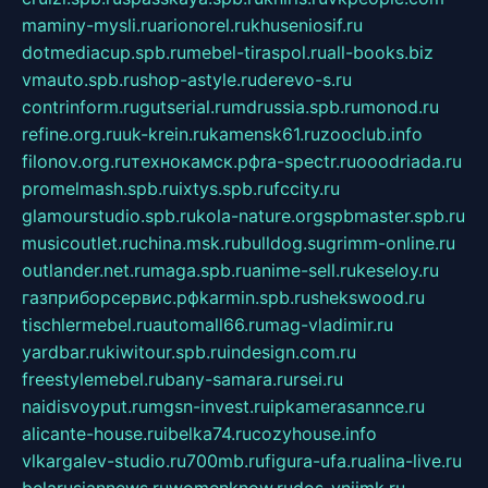
maminy-mysli.ru
arionorel.ru
khuseniosif.ru
dotmediacup.spb.ru
mebel-tiraspol.ru
all-books.biz
vmauto.spb.ru
shop-astyle.ru
derevo-s.ru
contrinform.ru
gutserial.ru
mdrussia.spb.ru
monod.ru
refine.org.ru
uk-krein.ru
kamensk61.ru
zooclub.info
filonov.org.ru
технокамск.рф
ra-spectr.ru
ooodriada.ru
promelmash.spb.ru
ixtys.spb.ru
fccity.ru
glamourstudio.spb.ru
kola-nature.org
spbmaster.spb.ru
musicoutlet.ru
china.msk.ru
bulldog.su
grimm-online.ru
outlander.net.ru
maga.spb.ru
anime-sell.ru
keseloy.ru
газприборсервис.рф
karmin.spb.ru
shekswood.ru
tischlermebel.ru
automall66.ru
mag-vladimir.ru
yardbar.ru
kiwitour.spb.ru
indesign.com.ru
freestylemebel.ru
bany-samara.ru
rsei.ru
naidisvoyput.ru
mgsn-invest.ru
ipkamerasannce.ru
alicante-house.ru
ibelka74.ru
cozyhouse.info
vlkargalev-studio.ru
700mb.ru
figura-ufa.ru
alina-live.ru
belarusiannews.ru
womenknow.ru
dos-vniimk.ru