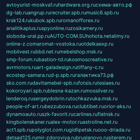
avtoyurist-moskva1.ru
hardware.org.ru
схема-авто.рф
dg-lab.ru
angrup.ru
recruiter.spb.ru
music8.spb.ru
krsk124.ru
kubok.spb.ru
romanofforex.ru
analitikaplus.ru
spyonline.ru
zosikamery.ru
sloboda-ural.pp.ru
AUTO-COM.SU
hohota.net
alimy.ru
online-z.com
aromat-vostoka.ru
otdelkaexp.ru
mobilvest.ru
bbd.net.ru
mebelshop.msk.ru
smp-forum.ru
bastion-td.ru
kosmoscreative.ru
avrmotors.ru
art-galadesign.ru
tiffany-c.ru
ecostep-samara.ru
d-p.spb.ru
галактика73.рф
sko.com.ru
davitamebel-spb.ru
fotsis.ru
tesiaes.ru
kokoroyari.spb.ru
blesna-kazan.ru
mossilver.ru
lenderoq.ru
sergeydobrin.ru
tochkazvuka.msk.ru
people-of-art.ru
bezzubova.ru
clubtibet.ru
orior-aks.ru
dynamoauto.ru
szk-favorit.ru
carlines.ru
flatnsk.ru
kingbolenskaner.ru
alex-motor.ru
astroline.net.ru
act1.spb.ru
polyglot.com.ru
gidlipetsk.ru
ooo-driada.ru
detsad125.ru
mir-zdoroviya.ru
bruslanovo.ru
siterem.ru