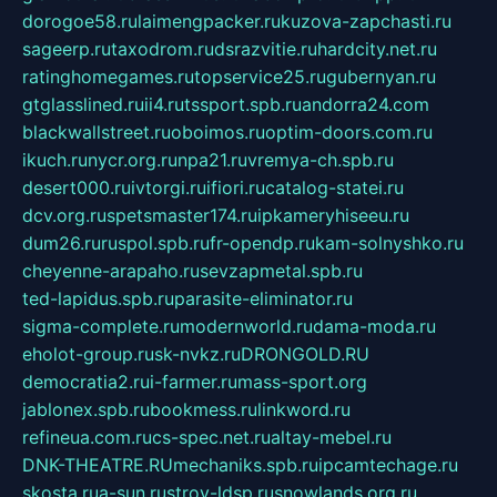
dorogoe58.ru
laimengpacker.ru
kuzova-zapchasti.ru
sageerp.ru
taxodrom.ru
dsrazvitie.ru
hardcity.net.ru
ratinghomegames.ru
topservice25.ru
gubernyan.ru
gtglasslined.ru
ii4.ru
tssport.spb.ru
andorra24.com
blackwallstreet.ru
oboimos.ru
optim-doors.com.ru
ikuch.ru
nycr.org.ru
npa21.ru
vremya-ch.spb.ru
desert000.ru
ivtorgi.ru
ifiori.ru
catalog-statei.ru
dcv.org.ru
spetsmaster174.ru
ipkameryhiseeu.ru
dum26.ru
ruspol.spb.ru
fr-opendp.ru
kam-solnyshko.ru
cheyenne-arapaho.ru
sevzapmetal.spb.ru
ted-lapidus.spb.ru
parasite-eliminator.ru
sigma-complete.ru
modernworld.ru
dama-moda.ru
eholot-group.ru
sk-nvkz.ru
DRONGOLD.RU
democratia2.ru
i-farmer.ru
mass-sport.org
jablonex.spb.ru
bookmess.ru
linkword.ru
refineua.com.ru
cs-spec.net.ru
altay-mebel.ru
DNK-THEATRE.RU
mechaniks.spb.ru
ipcamtechage.ru
skosta.ru
a-sun.ru
stroy-ldsp.ru
snowlands.org.ru