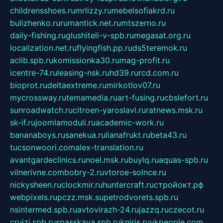
childrensshoes.ru
mrlizzy.ru
mebelsofiakrd.ru
bulizhenko.ru
rumantick.net.ru
mtszerno.ru
daily-fishing.ru
glushiteli-v-spb.ru
megasat.org.ru
localization.net.ru
flyingfish.pp.ru
ds5teremok.ru
aclib.spb.ru
komissionka30.ru
mag-profit.ru
icentre-74.ru
leasing-nsk.ru
hd39.ru
rcd.com.ru
bioprot.ru
deltaextreme.ru
mirkotlov07.ru
mycrossway.ru
temamedia.ru
art-fusing.ru
cbslefort.ru
sunroadwatch.ru
citroen-yaroslavl.ru
ratnews.msk.ru
sk-if.ru
joomlamoduli.ru
academic-work.ru
bananaboys.ru
sanekua.ru
lianafrukt.ru
beta43.ru
tucsonwoori.com
alex-translation.ru
avantgardeclinics.ru
noel.msk.ru
buylq.ru
aquas-spb.ru
vilnerivne.com
bobry-2.ru
vtoroe-solnce.ru
nickysheen.ru
clockmir.ru
huntercraft.ru
стройокт.рф
webpixels.ru
pczz.msk.su
petrodvorets.spb.ru
nsintermed.spb.ru
avtovirazh-24.ru
jazzq.ru
czecot.ru
cruizi.spb.ru
spasskaya.spb.ru
kniris.ru
vkpeople.com