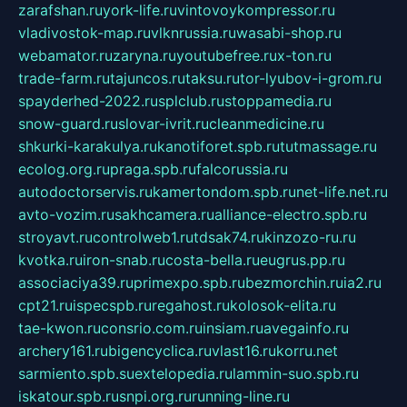
zarafshan.ru
york-life.ru
vintovoykompressor.ru
vladivostok-map.ru
vlknrussia.ru
wasabi-shop.ru
webamator.ru
zaryna.ru
youtubefree.ru
x-ton.ru
trade-farm.ru
tajuncos.ru
taksu.ru
tor-lyubov-i-grom.ru
spayderhed-2022.ru
splclub.ru
stoppamedia.ru
snow-guard.ru
slovar-ivrit.ru
cleanmedicine.ru
shkurki-karakulya.ru
kanotiforet.spb.ru
tutmassage.ru
ecolog.org.ru
praga.spb.ru
falcorussia.ru
autodoctorservis.ru
kamertondom.spb.ru
net-life.net.ru
avto-vozim.ru
sakhcamera.ru
alliance-electro.spb.ru
stroyavt.ru
controlweb1.ru
tdsak74.ru
kinzozo-ru.ru
kvotka.ru
iron-snab.ru
costa-bella.ru
eugrus.pp.ru
associaciya39.ru
primexpo.spb.ru
bezmorchin.ru
ia2.ru
cpt21.ru
ispecspb.ru
regahost.ru
kolosok-elita.ru
tae-kwon.ru
consrio.com.ru
insiam.ru
avegainfo.ru
archery161.ru
bigencyclica.ru
vlast16.ru
korru.net
sarmiento.spb.su
extelopedia.ru
lammin-suo.spb.ru
iskatour.spb.ru
snpi.org.ru
running-line.ru