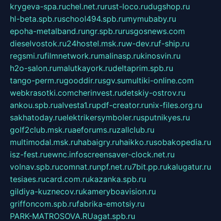
krygeva-spa.ru
chel.net.ru
rust-loco.ru
dugshop.ru
hl-beta.spb.ru
school494.spb.ru
mymubaby.ru
epoha-metalband.ru
ngr.spb.ru
rusgosnews.com
dieselvostok.ru
24hostel.msk.ru
w-dev.ru
f-ship.ru
regsmi.ru
filmnetwork.ru
malinasp.ru
kinosvin.ru
h2o-salon.ru
malutkayork.ru
deltaprim.spb.ru
tango-perm.ru
gooddir.ru
sgv.su
multiki-online.com
webkrasotki.com
cherinvest.ru
detskiy-ostrov.ru
ankou.spb.ru
alvesta1.ru
pdf-creator.ru
nix-files.org.ru
sakhatoday.ru
elektrikersymboler.ru
sputnikyes.ru
golf2club.msk.ru
aeforums.ru
zallclub.ru
multimodal.msk.ru
habaigry.ru
haikko.ru
sobakopedia.ru
isz-fest.ru
ewnc.info
screensaver-clock.net.ru
volnav.spb.ru
comnat.ru
npf.net.ru
7bit.pp.ru
kalugatur.ru
tesiaes.ru
card.com.ru
kazanka.spb.ru
gildiya-kuznecov.ru
kameryboavision.ru
griffoncom.spb.ru
fabrika-emotsiy.ru
PARK-MATROSOVA.RU
agat.spb.ru