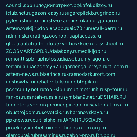
council.spb.ru
лодкипатриот.рф
kafekolizey.ru
iclub.net.ru
gazon-easy.ru
sugarepilekb.ru
grinox.ru
pylesostineco.ru
msts-ozarenie.ru
kameryjooan.ru
artemovskij.ru
dopler.spb.ru
aid70.ru
metall-perm.ru
ndm.msk.ru
ratingzooshop.ru
apiaccess.ru
globalautotrade.info
bezverhovskoe.ru
drsschool.ru
ZOOSMART.SPB.RU
dalakony.ru
medikijob.ru
remontt.spb.ru
photostudia.spb.ru
myragon.ru
terramia.ru
academy62.ru
gardengallereya.ru
rti.com.ru
artem-news.ru
biserinca.ru
krasnodarkurort.com
imshowtv.ru
mebel-v-tule.ru
mobtopik.ru
pcsecurity.net.ru
tool-sib.ru
multimetrunit.ru
sp-tour.ru
fan-cs.ru
santeh-russia.ru
symbian9.net.ru
DSHAIR.RU
tmmotors.spb.ru
xjocuricopii.com
musavtomat.msk.ru
obustrojdom.ru
sovetcik.ru
ybaranovskaya.ru
ppknews.ru
cult-alshei.ru
JAPANRUSSIA.RU
proekciyamebel.ru
imper-finans.ru
rim.org.ru
glamourai.ru
brassminus.ru
zabor-pro.ru
ftn.pp.ru