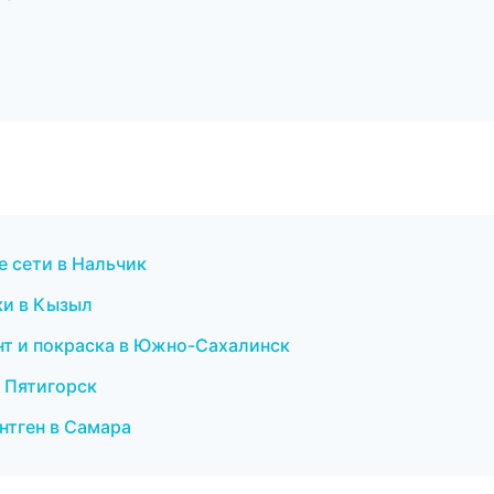
е сети в Нальчик
тки в Кызыл
онт и покраска в Южно-Сахалинск
в Пятигорск
ентген в Самара