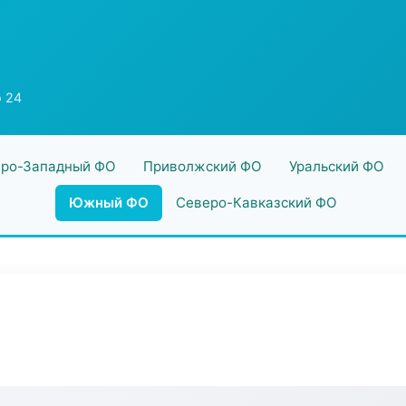
o 24
ро-Западный ФО
Приволжский ФО
Уральский ФО
Южный ФО
Северо-Кавказский ФО