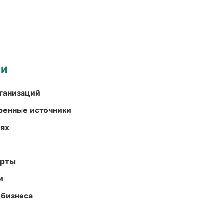
ми
ганизаций
еренные источники
иях
арты
и
 бизнеса