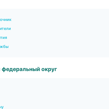
вочник
ители
ятия
ужбы
 федеральный округ
ну