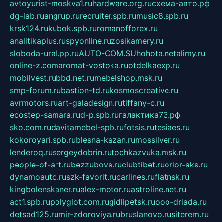
avtoyurist-moskva1.ru
hardware.org.ru
схема-авто.рф
dg-lab.ru
angrup.ru
recruiter.spb.ru
music8.spb.ru
krsk124.ru
kubok.spb.ru
romanofforex.ru
analitikaplus.ru
spyonline.ru
zosikamery.ru
sloboda-ural.pp.ru
AUTO-COM.SU
hohota.net
alimy.ru
online-z.com
aromat-vostoka.ru
otdelkaexp.ru
mobilvest.ru
bbd.net.ru
mebelshop.msk.ru
smp-forum.ru
bastion-td.ru
kosmoscreative.ru
avrmotors.ru
art-galadesign.ru
tiffany-c.ru
ecostep-samara.ru
d-p.spb.ru
галактика73.рф
sko.com.ru
davitamebel-spb.ru
fotsis.ru
tesiaes.ru
kokoroyari.spb.ru
blesna-kazan.ru
mossilver.ru
lenderoq.ru
sergeydobrin.ru
tochkazvuka.msk.ru
people-of-art.ru
bezzubova.ru
clubtibet.ru
orior-aks.ru
dynamoauto.ru
szk-favorit.ru
carlines.ru
flatnsk.ru
kingbolenskaner.ru
alex-motor.ru
astroline.net.ru
act1.spb.ru
polyglot.com.ru
gidlipetsk.ru
ooo-driada.ru
detsad125.ru
mir-zdoroviya.ru
bruslanovo.ru
siterem.ru