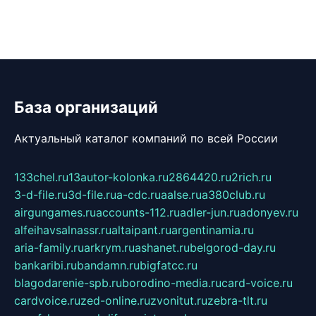
База организаций
Актуальный каталог компаний по всей России
133chel.ru
13autor-kolonka.ru
2864420.ru
2rich.ru
3-d-file.ru
3d-file.ru
a-cdc.ru
aalse.ru
a380club.ru
airgungames.ru
accounts-112.ru
adler-jun.ru
adonyev.ru
alfeihavsalnassr.ru
altaipant.ru
argentinamia.ru
aria-family.ru
arkrym.ru
ashanet.ru
belgorod-day.ru
bankaribi.ru
bandamn.ru
bigfatcc.ru
blagodarenie-spb.ru
borodino-media.ru
card-voice.ru
cardvoice.ru
zed-online.ru
zvonitut.ru
zebra-tlt.ru