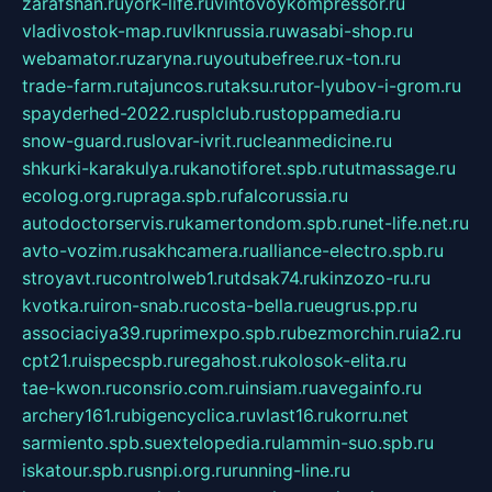
zarafshan.ru
york-life.ru
vintovoykompressor.ru
vladivostok-map.ru
vlknrussia.ru
wasabi-shop.ru
webamator.ru
zaryna.ru
youtubefree.ru
x-ton.ru
trade-farm.ru
tajuncos.ru
taksu.ru
tor-lyubov-i-grom.ru
spayderhed-2022.ru
splclub.ru
stoppamedia.ru
snow-guard.ru
slovar-ivrit.ru
cleanmedicine.ru
shkurki-karakulya.ru
kanotiforet.spb.ru
tutmassage.ru
ecolog.org.ru
praga.spb.ru
falcorussia.ru
autodoctorservis.ru
kamertondom.spb.ru
net-life.net.ru
avto-vozim.ru
sakhcamera.ru
alliance-electro.spb.ru
stroyavt.ru
controlweb1.ru
tdsak74.ru
kinzozo-ru.ru
kvotka.ru
iron-snab.ru
costa-bella.ru
eugrus.pp.ru
associaciya39.ru
primexpo.spb.ru
bezmorchin.ru
ia2.ru
cpt21.ru
ispecspb.ru
regahost.ru
kolosok-elita.ru
tae-kwon.ru
consrio.com.ru
insiam.ru
avegainfo.ru
archery161.ru
bigencyclica.ru
vlast16.ru
korru.net
sarmiento.spb.su
extelopedia.ru
lammin-suo.spb.ru
iskatour.spb.ru
snpi.org.ru
running-line.ru