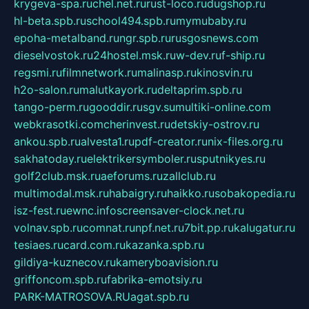
krygeva-spa.ru
chel.net.ru
rust-loco.ru
dugshop.ru
hl-beta.spb.ru
school494.spb.ru
mymubaby.ru
epoha-metalband.ru
ngr.spb.ru
rusgosnews.com
dieselvostok.ru
24hostel.msk.ru
w-dev.ru
f-ship.ru
regsmi.ru
filmnetwork.ru
malinasp.ru
kinosvin.ru
h2o-salon.ru
malutkayork.ru
deltaprim.spb.ru
tango-perm.ru
gooddir.ru
sgv.su
multiki-online.com
webkrasotki.com
cherinvest.ru
detskiy-ostrov.ru
ankou.spb.ru
alvesta1.ru
pdf-creator.ru
nix-files.org.ru
sakhatoday.ru
elektrikersymboler.ru
sputnikyes.ru
golf2club.msk.ru
aeforums.ru
zallclub.ru
multimodal.msk.ru
habaigry.ru
haikko.ru
sobakopedia.ru
isz-fest.ru
ewnc.info
screensaver-clock.net.ru
volnav.spb.ru
comnat.ru
npf.net.ru
7bit.pp.ru
kalugatur.ru
tesiaes.ru
card.com.ru
kazanka.spb.ru
gildiya-kuznecov.ru
kameryboavision.ru
griffoncom.spb.ru
fabrika-emotsiy.ru
PARK-MATROSOVA.RU
agat.spb.ru