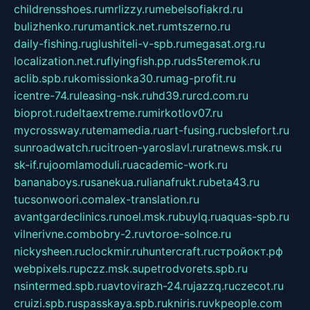
childrensshoes.ru
mrlizzy.ru
mebelsofiakrd.ru
bulizhenko.ru
rumantick.net.ru
mtszerno.ru
daily-fishing.ru
glushiteli-v-spb.ru
megasat.org.ru
localization.net.ru
flyingfish.pp.ru
ds5teremok.ru
aclib.spb.ru
komissionka30.ru
mag-profit.ru
icentre-74.ru
leasing-nsk.ru
hd39.ru
rcd.com.ru
bioprot.ru
deltaextreme.ru
mirkotlov07.ru
mycrossway.ru
temamedia.ru
art-fusing.ru
cbslefort.ru
sunroadwatch.ru
citroen-yaroslavl.ru
ratnews.msk.ru
sk-if.ru
joomlamoduli.ru
academic-work.ru
bananaboys.ru
sanekua.ru
lianafrukt.ru
beta43.ru
tucsonwoori.com
alex-translation.ru
avantgardeclinics.ru
noel.msk.ru
buylq.ru
aquas-spb.ru
vilnerivne.com
bobry-2.ru
vtoroe-solnce.ru
nickysheen.ru
clockmir.ru
huntercraft.ru
стройокт.рф
webpixels.ru
pczz.msk.su
petrodvorets.spb.ru
nsintermed.spb.ru
avtovirazh-24.ru
jazzq.ru
czecot.ru
cruizi.spb.ru
spasskaya.spb.ru
kniris.ru
vkpeople.com