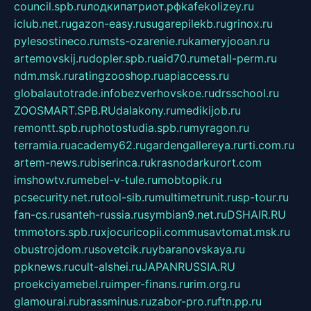
council.spb.ru
лодкипатриот.рф
kafekolizey.ru
iclub.net.ru
gazon-easy.ru
sugarepilekb.ru
grinox.ru
pylesostineco.ru
msts-ozarenie.ru
kameryjooan.ru
artemovskij.ru
dopler.spb.ru
aid70.ru
metall-perm.ru
ndm.msk.ru
ratingzooshop.ru
apiaccess.ru
globalautotrade.info
bezverhovskoe.ru
drsschool.ru
ZOOSMART.SPB.RU
dalakony.ru
medikijob.ru
remontt.spb.ru
photostudia.spb.ru
myragon.ru
terramia.ru
academy62.ru
gardengallereya.ru
rti.com.ru
artem-news.ru
biserinca.ru
krasnodarkurort.com
imshowtv.ru
mebel-v-tule.ru
mobtopik.ru
pcsecurity.net.ru
tool-sib.ru
multimetrunit.ru
sp-tour.ru
fan-cs.ru
santeh-russia.ru
symbian9.net.ru
DSHAIR.RU
tmmotors.spb.ru
xjocuricopii.com
musavtomat.msk.ru
obustrojdom.ru
sovetcik.ru
ybaranovskaya.ru
ppknews.ru
cult-alshei.ru
JAPANRUSSIA.RU
proekciyamebel.ru
imper-finans.ru
rim.org.ru
glamourai.ru
brassminus.ru
zabor-pro.ru
ftn.pp.ru