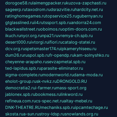
dorogoe58.ru
laimengpacker.ru
kuzova-zapchasti.ru
sageerp.ru
taxodrom.ru
dsrazvitie.ru
hardcity.net.ru
ratinghomegames.ru
topservice25.ru
gubernyan.ru
gtglasslined.ru
ii4.ru
tssport.spb.ru
andorra24.com
blackwallstreet.ru
oboimos.ru
optim-doors.com.ru
ikuch.ru
nycr.org.ru
npa21.ru
vremya-ch.spb.ru
desert000.ru
ivtorgi.ru
ifiori.ru
catalog-statei.ru
dcv.org.ru
spetsmaster174.ru
ipkameryhiseeu.ru
dum26.ru
ruspol.spb.ru
fr-opendp.ru
kam-solnyshko.ru
cheyenne-arapaho.ru
sevzapmetal.spb.ru
ted-lapidus.spb.ru
parasite-eliminator.ru
sigma-complete.ru
modernworld.ru
dama-moda.ru
eholot-group.ru
sk-nvkz.ru
DRONGOLD.RU
democratia2.ru
i-farmer.ru
mass-sport.org
jablonex.spb.ru
bookmess.ru
linkword.ru
refineua.com.ru
cs-spec.net.ru
altay-mebel.ru
DNK-THEATRE.RU
mechaniks.spb.ru
ipcamtechage.ru
skosta.ru
a-sun.ru
stroy-ldsp.ru
snowlands.org.ru