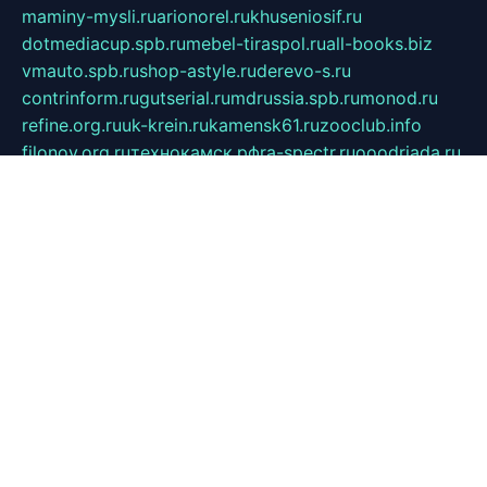
maminy-mysli.ru
arionorel.ru
khuseniosif.ru
dotmediacup.spb.ru
mebel-tiraspol.ru
all-books.biz
vmauto.spb.ru
shop-astyle.ru
derevo-s.ru
contrinform.ru
gutserial.ru
mdrussia.spb.ru
monod.ru
refine.org.ru
uk-krein.ru
kamensk61.ru
zooclub.info
filonov.org.ru
технокамск.рф
ra-spectr.ru
ooodriada.ru
promelmash.spb.ru
ixtys.spb.ru
fccity.ru
glamourstudio.spb.ru
kola-nature.org
spbmaster.spb.ru
musicoutlet.ru
china.msk.ru
bulldog.su
grimm-online.ru
outlander.net.ru
maga.spb.ru
anime-sell.ru
keseloy.ru
газприборсервис.рф
karmin.spb.ru
shekswood.ru
tischlermebel.ru
automall66.ru
mag-vladimir.ru
yardbar.ru
kiwitour.spb.ru
indesign.com.ru
freestylemebel.ru
bany-samara.ru
rsei.ru
naidisvoyput.ru
mgsn-invest.ru
ipkamerasannce.ru
alicante-house.ru
ibelka74.ru
cozyhouse.info
vlkargalev-studio.ru
700mb.ru
figura-ufa.ru
alina-live.ru
belarusiannews.ru
womenknow.ru
dos-vniimk.ru