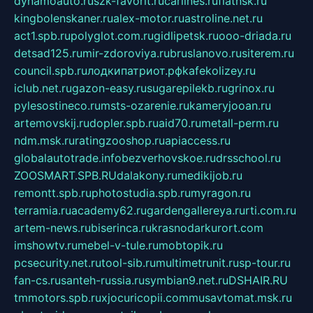
dynamoauto.ru
szk-favorit.ru
carlines.ru
flatnsk.ru
kingbolenskaner.ru
alex-motor.ru
astroline.net.ru
act1.spb.ru
polyglot.com.ru
gidlipetsk.ru
ooo-driada.ru
detsad125.ru
mir-zdoroviya.ru
bruslanovo.ru
siterem.ru
council.spb.ru
лодкипатриот.рф
kafekolizey.ru
iclub.net.ru
gazon-easy.ru
sugarepilekb.ru
grinox.ru
pylesostineco.ru
msts-ozarenie.ru
kameryjooan.ru
artemovskij.ru
dopler.spb.ru
aid70.ru
metall-perm.ru
ndm.msk.ru
ratingzooshop.ru
apiaccess.ru
globalautotrade.info
bezverhovskoe.ru
drsschool.ru
ZOOSMART.SPB.RU
dalakony.ru
medikijob.ru
remontt.spb.ru
photostudia.spb.ru
myragon.ru
terramia.ru
academy62.ru
gardengallereya.ru
rti.com.ru
artem-news.ru
biserinca.ru
krasnodarkurort.com
imshowtv.ru
mebel-v-tule.ru
mobtopik.ru
pcsecurity.net.ru
tool-sib.ru
multimetrunit.ru
sp-tour.ru
fan-cs.ru
santeh-russia.ru
symbian9.net.ru
DSHAIR.RU
tmmotors.spb.ru
xjocuricopii.com
musavtomat.msk.ru