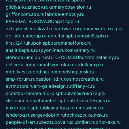
gildiya-kuznecov.ru
kameryboavision.ru
griffoncom.spb.ru
fabrika-emotsiy.ru
PARK-MATROSOVA.RU
agat.spb.ru
avtoyurist-moskva1.ru
hardware.org.ru
схема-авто.рф
dg-lab.ru
angrup.ru
recruiter.spb.ru
music8.spb.ru
krsk124.ru
kubok.spb.ru
romanofforex.ru
analitikaplus.ru
spyonline.ru
zosikamery.ru
sloboda-ural.pp.ru
AUTO-COM.SU
hohota.net
alimy.ru
online-z.com
aromat-vostoka.ru
otdelkaexp.ru
mobilvest.ru
bbd.net.ru
mebelshop.msk.ru
smp-forum.ru
bastion-td.ru
kosmoscreative.ru
avrmotors.ru
art-galadesign.ru
tiffany-c.ru
ecostep-samara.ru
d-p.spb.ru
галактика73.рф
sko.com.ru
davitamebel-spb.ru
fotsis.ru
tesiaes.ru
kokoroyari.spb.ru
blesna-kazan.ru
mossilver.ru
lenderoq.ru
sergeydobrin.ru
tochkazvuka.msk.ru
people-of-art.ru
bezzubova.ru
clubtibet.ru
orior-aks.ru