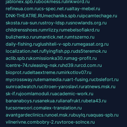
jablonex.spb.ru
bookmess.ru
linkword.ru
refineua.com.ru
cs-spec.net.ru
altay-mebel.ru
DNK-THEATRE.RU
mechaniks.spb.ru
ipcamtechage.ru
skosta.ru
a-sun.ru
stroy-ldsp.ru
snowlands.org.ru
childrensshoes.ru
mrlizzy.ru
mebelsofiakrd.ru
bulizhenko.ru
rumantick.net.ru
mtszerno.ru
daily-fishing.ru
glushiteli-v-spb.ru
megasat.org.ru
localization.net.ru
flyingfish.pp.ru
ds5teremok.ru
aclib.spb.ru
komissionka30.ru
mag-profit.ru
icentre-74.ru
leasing-nsk.ru
hd39.ru
rcd.com.ru
bioprot.ru
deltaextreme.ru
mirkotlov07.ru
mycrossway.ru
temamedia.ru
art-fusing.ru
cbslefort.ru
sunroadwatch.ru
citroen-yaroslavl.ru
ratnews.msk.ru
sk-if.ru
joomlamoduli.ru
academic-work.ru
bananaboys.ru
sanekua.ru
lianafrukt.ru
beta43.ru
tucsonwoori.com
alex-translation.ru
avantgardeclinics.ru
noel.msk.ru
buylq.ru
aquas-spb.ru
vilnerivne.com
bobry-2.ru
vtoroe-solnce.ru