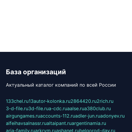
База организаций
Актуальный каталог компаний по всей России
133chel.ru
13autor-kolonka.ru
2864420.ru
2rich.ru
3-d-file.ru
3d-file.ru
a-cdc.ru
aalse.ru
a380club.ru
airgungames.ru
accounts-112.ru
adler-jun.ru
adonyev.ru
alfeihavsalnassr.ru
altaipant.ru
argentinamia.ru
aria-family.ru
arkrym.ru
ashanet.ru
belgorod-day.ru