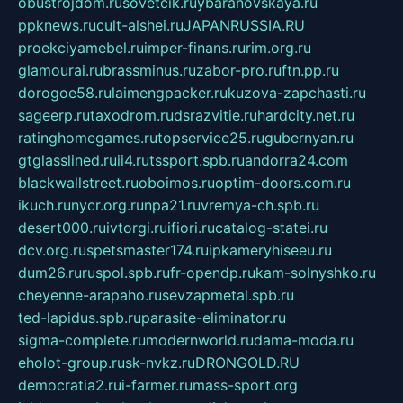
obustrojdom.ru
sovetcik.ru
ybaranovskaya.ru
ppknews.ru
cult-alshei.ru
JAPANRUSSIA.RU
proekciyamebel.ru
imper-finans.ru
rim.org.ru
glamourai.ru
brassminus.ru
zabor-pro.ru
ftn.pp.ru
dorogoe58.ru
laimengpacker.ru
kuzova-zapchasti.ru
sageerp.ru
taxodrom.ru
dsrazvitie.ru
hardcity.net.ru
ratinghomegames.ru
topservice25.ru
gubernyan.ru
gtglasslined.ru
ii4.ru
tssport.spb.ru
andorra24.com
blackwallstreet.ru
oboimos.ru
optim-doors.com.ru
ikuch.ru
nycr.org.ru
npa21.ru
vremya-ch.spb.ru
desert000.ru
ivtorgi.ru
ifiori.ru
catalog-statei.ru
dcv.org.ru
spetsmaster174.ru
ipkameryhiseeu.ru
dum26.ru
ruspol.spb.ru
fr-opendp.ru
kam-solnyshko.ru
cheyenne-arapaho.ru
sevzapmetal.spb.ru
ted-lapidus.spb.ru
parasite-eliminator.ru
sigma-complete.ru
modernworld.ru
dama-moda.ru
eholot-group.ru
sk-nvkz.ru
DRONGOLD.RU
democratia2.ru
i-farmer.ru
mass-sport.org