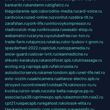
bankaribi.ru
bandamn.ru
bigfatcc.ru
blagodarenie-spb.ru
borodino-media.ru
card-voice.ru
cardvoice.ru
zed-online.ru
zvonitut.ru
zebra-tlt.ru
zarafshan.ru
york-life.ru
vintovoykompressor.ru
vladivostok-map.ru
vlknrussia.ru
wasabi-shop.ru
webamator.ru
zaryna.ru
youtubefree.ru
x-ton.ru
trade-farm.ru
tajuncos.ru
taksu.ru
tor-lyubov-i-grom.ru
spayderhed-2022.ru
splclub.ru
stoppamedia.ru
snow-guard.ru
slovar-ivrit.ru
cleanmedicine.ru
shkurki-karakulya.ru
kanotiforet.spb.ru
tutmassage.ru
ecolog.org.ru
praga.spb.ru
falcorussia.ru
autodoctorservis.ru
kamertondom.spb.ru
net-life.net.ru
avto-vozim.ru
sakhcamera.ru
alliance-electro.spb.ru
stroyavt.ru
controlweb1.ru
tdsak74.ru
kinzozo-ru.ru
kvotka.ru
iron-snab.ru
costa-bella.ru
eugrus.pp.ru
associaciya39.ru
primexpo.spb.ru
bezmorchin.ru
ia2.ru
cpt21.ru
ispecspb.ru
regahost.ru
kolosok-elita.ru
tae-kwon.ru
consrio.com.ru
insiam.ru
avegainfo.ru