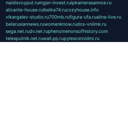
naidisvoyput.ru
mgsn-invest.ru
ipkamerasannce.ru
alicante-house.ru
ibelka74.ru
cozyhouse.info
vlkargalev-studio.ru
700mb.ru
figura-ufa.ru
alina-live.ru
belarusiannews.ru
womenknow.ru
dos-vniimk.ru
sega.net.ru
dv.net.ru
phenomenonsofhistory.com
telesputnik.net.ru
wall.pp.ru
pylesosroidmi.ru
gtc-clan.ru
cligs.ru
bibikazap.ru
popova.org.ru
netwhistler.spb.ru
bellvil.ru
bonzon.ru
iss-vladik.ru
defiparis.net.ru
las-gryzas.ru
amku.ru
electednews.spb.ru
feather.org.ru
spar72.ru
tankiigri.ru
dominus.com.ru
ibtree.ru
sanykool.pp.ru
unixlib.org.ru
menatep.spb.ru
gartenterrassen.ru
printeka.ru
skvozilka.com.ru
parkovka-pub.ru
lovemobi.ru
art-ru.ru
emulatorz.com.ru
alucomp.com.ru
tatforum.com.ru
alternativa-profi.ru
dermakler.ru
artsurvey.ru
aredir.ru
khimspas.ru
centr-maxi.ru
2018r.ru
bort-stomer-defort.ru
professional2.ru
gibsons.ru
artselena.ru
art-pilot.ru
ingredient.spb.ru