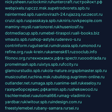
nickysheen.ru
clockmir.ru
huntercraft.ru
стройокт.рф
webpixels.ru
pczz.msk.su
petrodvorets.spb.ru
nsintermed.spb.ru
avtovirazh-24.ru
jazzq.ru
czecot.ru
cruizi.spb.ru
spasskaya.spb.ru
kniris.ru
vkpeople.com
maminy-mysli.ru
arionorel.ru
khuseniosif.ru
dotmediacup.spb.ru
mebel-tiraspol.ru
all-books.biz
vmauto.spb.ru
shop-astyle.ru
derevo-s.ru
contrinform.ru
gutserial.ru
mdrussia.spb.ru
monod.ru
refine.org.ru
uk-krein.ru
kamensk61.ru
zooclub.info
filonov.org.ru
технокамск.рф
ra-spectr.ru
ooodriada.ru
promelmash.spb.ru
ixtys.spb.ru
fccity.ru
glamourstudio.spb.ru
kola-nature.org
spbmaster.spb.ru
musicoutlet.ru
china.msk.ru
bulldog.su
grimm-online.ru
outlander.net.ru
maga.spb.ru
anime-sell.ru
keseloy.ru
газприборсервис.рф
karmin.spb.ru
shekswood.ru
tischlermebel.ru
automall66.ru
mag-vladimir.ru
yardbar.ru
kiwitour.spb.ru
indesign.com.ru
freestylemebel.ru
bany-samara.ru
rsei.ru