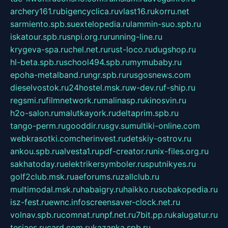
archery161.ru
bigencyclica.ru
vlast16.ru
korru.net
sarmiento.spb.su
extelopedia.ru
lammin-suo.spb.ru
iskatour.spb.ru
snpi.org.ru
running-line.ru
krygeva-spa.ru
chel.net.ru
rust-loco.ru
dugshop.ru
hl-beta.spb.ru
school494.spb.ru
mymubaby.ru
epoha-metalband.ru
ngr.spb.ru
rusgosnews.com
dieselvostok.ru
24hostel.msk.ru
w-dev.ru
f-ship.ru
regsmi.ru
filmnetwork.ru
malinasp.ru
kinosvin.ru
h2o-salon.ru
malutkayork.ru
deltaprim.spb.ru
tango-perm.ru
gooddir.ru
sgv.su
multiki-online.com
webkrasotki.com
cherinvest.ru
detskiy-ostrov.ru
ankou.spb.ru
alvesta1.ru
pdf-creator.ru
nix-files.org.ru
sakhatoday.ru
elektrikersymboler.ru
sputnikyes.ru
golf2club.msk.ru
aeforums.ru
zallclub.ru
multimodal.msk.ru
habaigry.ru
haikko.ru
sobakopedia.ru
isz-fest.ru
ewnc.info
screensaver-clock.net.ru
volnav.spb.ru
comnat.ru
npf.net.ru
7bit.pp.ru
kalugatur.ru
tesiaes.ru
card.com.ru
kazanka.spb.ru