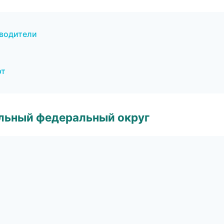
еводители
рт
альный федеральный округ