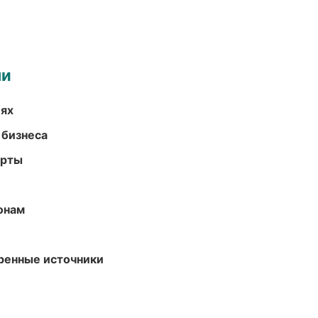
ми
иях
 бизнеса
арты
онам
еренные источники