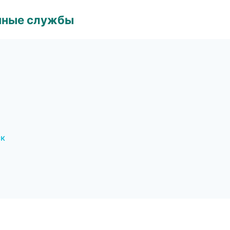
чные службы
ск