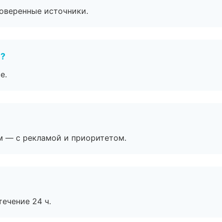
роверенные источники.
е?
е.
м — с рекламой и приоритетом.
течение 24 ч.