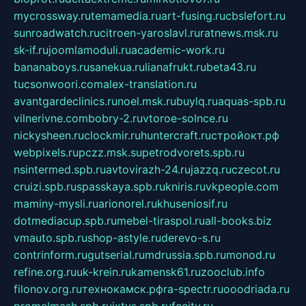
mycrossway.ru
temamedia.ru
art-fusing.ru
cbslefort.ru
sunroadwatch.ru
citroen-yaroslavl.ru
ratnews.msk.ru
sk-if.ru
joomlamoduli.ru
academic-work.ru
bananaboys.ru
sanekua.ru
lianafrukt.ru
beta43.ru
tucsonwoori.com
alex-translation.ru
avantgardeclinics.ru
noel.msk.ru
buylq.ru
aquas-spb.ru
vilnerivne.com
bobry-2.ru
vtoroe-solnce.ru
nickysheen.ru
clockmir.ru
huntercraft.ru
стройокт.рф
webpixels.ru
pczz.msk.su
petrodvorets.spb.ru
nsintermed.spb.ru
avtovirazh-24.ru
jazzq.ru
czecot.ru
cruizi.spb.ru
spasskaya.spb.ru
kniris.ru
vkpeople.com
maminy-mysli.ru
arionorel.ru
khuseniosif.ru
dotmediacup.spb.ru
mebel-tiraspol.ru
all-books.biz
vmauto.spb.ru
shop-astyle.ru
derevo-s.ru
contrinform.ru
gutserial.ru
mdrussia.spb.ru
monod.ru
refine.org.ru
uk-krein.ru
kamensk61.ru
zooclub.info
filonov.org.ru
технокамск.рф
ra-spectr.ru
ooodriada.ru
promelmash.spb.ru
ixtys.spb.ru
fccity.ru