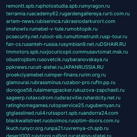
remontt.spb.ru
photostudia.spb.ru
myragon.ru
terramia.ru
academy62.ru
gardengallereya.ru
rti.com.ru
artem-news.ru
biserinca.ru
krasnodarkurort.com
imshowtv.ru
mebel-v-tule.ru
mobtopik.ru
pcsecurity.net.ru
tool-sib.ru
multimetrunit.ru
sp-tour.ru
fan-cs.ru
santeh-russia.ru
symbian9.net.ru
DSHAIR.RU
tmmotors.spb.ru
xjocuricopii.com
musavtomat.msk.ru
obustrojdom.ru
sovetcik.ru
ybaranovskaya.ru
ppknews.ru
cult-alshei.ru
JAPANRUSSIA.RU
proekciyamebel.ru
imper-finans.ru
rim.org.ru
glamourai.ru
brassminus.ru
zabor-pro.ru
ftn.pp.ru
dorogoe58.ru
laimengpacker.ru
kuzova-zapchasti.ru
sageerp.ru
taxodrom.ru
dsrazvitie.ru
hardcity.net.ru
ratinghomegames.ru
topservice25.ru
gubernyan.ru
gtglasslined.ru
ii4.ru
tssport.spb.ru
andorra24.com
blackwallstreet.ru
oboimos.ru
optim-doors.com.ru
ikuch.ru
nycr.org.ru
npa21.ru
vremya-ch.spb.ru
desert000.ru
ivtorgi.ru
ifiori.ru
catalog-statei.ru