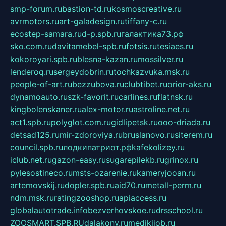
smp-forum.ru
bastion-td.ru
kosmoscreative.ru
avrmotors.ru
art-galadesign.ru
tiffany-c.ru
ecostep-samara.ru
d-p.spb.ru
галактика73.рф
sko.com.ru
davitamebel-spb.ru
fotsis.ru
tesiaes.ru
kokoroyari.spb.ru
blesna-kazan.ru
mossilver.ru
lenderoq.ru
sergeydobrin.ru
tochkazvuka.msk.ru
people-of-art.ru
bezzubova.ru
clubtibet.ru
orior-aks.ru
dynamoauto.ru
szk-favorit.ru
carlines.ru
flatnsk.ru
kingbolenskaner.ru
alex-motor.ru
astroline.net.ru
act1.spb.ru
polyglot.com.ru
gidlipetsk.ru
ooo-driada.ru
detsad125.ru
mir-zdoroviya.ru
bruslanovo.ru
siterem.ru
council.spb.ru
лодкипатриот.рф
kafekolizey.ru
iclub.net.ru
gazon-easy.ru
sugarepilekb.ru
grinox.ru
pylesostineco.ru
msts-ozarenie.ru
kameryjooan.ru
artemovskij.ru
dopler.spb.ru
aid70.ru
metall-perm.ru
ndm.msk.ru
ratingzooshop.ru
apiaccess.ru
globalautotrade.info
bezverhovskoe.ru
drsschool.ru
ZOOSMART.SPB.RU
dalakony.ru
medikijob.ru