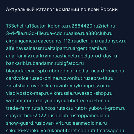
Актуальный каталог компаний по всей России
133chel.ru
13autor-kolonka.ru
2864420.ru
2rich.ru
3-d-file.ru
3d-file.ru
a-cdc.ru
aalse.ru
a380club.ru
airgungames.ru
accounts-112.ru
adler-jun.ru
adonyev.ru
alfeihavsalnassr.ru
altaipant.ru
argentinamia.ru
aria-family.ru
arkrym.ru
ashanet.ru
belgorod-day.ru
bankaribi.ru
bandamn.ru
bigfatcc.ru
blagodarenie-spb.ru
borodino-media.ru
card-voice.ru
cardvoice.ru
zed-online.ru
zvonitut.ru
zebra-tlt.ru
zarafshan.ru
york-life.ru
vintovoykompressor.ru
vladivostok-map.ru
vlknrussia.ru
wasabi-shop.ru
webamator.ru
zaryna.ru
youtubefree.ru
x-ton.ru
trade-farm.ru
tajuncos.ru
taksu.ru
tor-lyubov-i-grom.ru
spayderhed-2022.ru
splclub.ru
stoppamedia.ru
snow-guard.ru
slovar-ivrit.ru
cleanmedicine.ru
shkurki-karakulya.ru
kanotiforet.spb.ru
tutmassage.ru