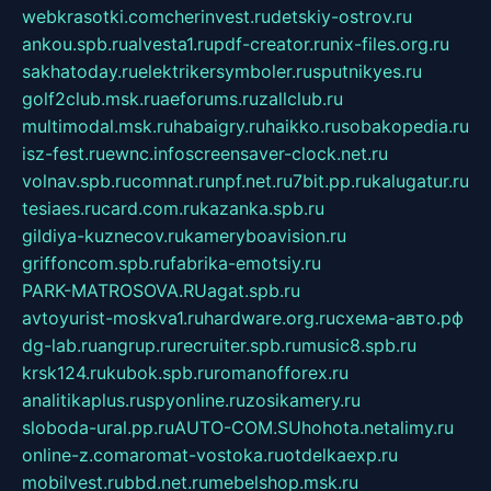
webkrasotki.com
cherinvest.ru
detskiy-ostrov.ru
ankou.spb.ru
alvesta1.ru
pdf-creator.ru
nix-files.org.ru
sakhatoday.ru
elektrikersymboler.ru
sputnikyes.ru
golf2club.msk.ru
aeforums.ru
zallclub.ru
multimodal.msk.ru
habaigry.ru
haikko.ru
sobakopedia.ru
isz-fest.ru
ewnc.info
screensaver-clock.net.ru
volnav.spb.ru
comnat.ru
npf.net.ru
7bit.pp.ru
kalugatur.ru
tesiaes.ru
card.com.ru
kazanka.spb.ru
gildiya-kuznecov.ru
kameryboavision.ru
griffoncom.spb.ru
fabrika-emotsiy.ru
PARK-MATROSOVA.RU
agat.spb.ru
avtoyurist-moskva1.ru
hardware.org.ru
схема-авто.рф
dg-lab.ru
angrup.ru
recruiter.spb.ru
music8.spb.ru
krsk124.ru
kubok.spb.ru
romanofforex.ru
analitikaplus.ru
spyonline.ru
zosikamery.ru
sloboda-ural.pp.ru
AUTO-COM.SU
hohota.net
alimy.ru
online-z.com
aromat-vostoka.ru
otdelkaexp.ru
mobilvest.ru
bbd.net.ru
mebelshop.msk.ru