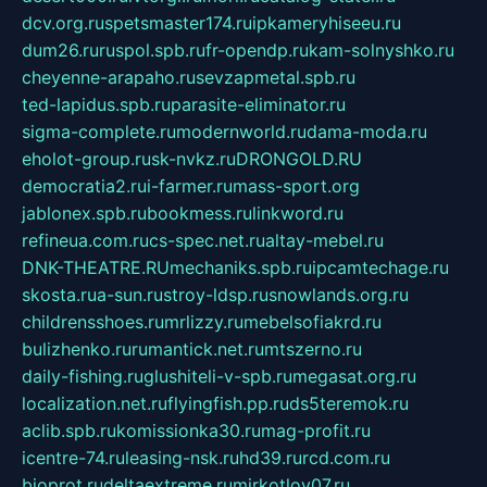
dcv.org.ru
spetsmaster174.ru
ipkameryhiseeu.ru
dum26.ru
ruspol.spb.ru
fr-opendp.ru
kam-solnyshko.ru
cheyenne-arapaho.ru
sevzapmetal.spb.ru
ted-lapidus.spb.ru
parasite-eliminator.ru
sigma-complete.ru
modernworld.ru
dama-moda.ru
eholot-group.ru
sk-nvkz.ru
DRONGOLD.RU
democratia2.ru
i-farmer.ru
mass-sport.org
jablonex.spb.ru
bookmess.ru
linkword.ru
refineua.com.ru
cs-spec.net.ru
altay-mebel.ru
DNK-THEATRE.RU
mechaniks.spb.ru
ipcamtechage.ru
skosta.ru
a-sun.ru
stroy-ldsp.ru
snowlands.org.ru
childrensshoes.ru
mrlizzy.ru
mebelsofiakrd.ru
bulizhenko.ru
rumantick.net.ru
mtszerno.ru
daily-fishing.ru
glushiteli-v-spb.ru
megasat.org.ru
localization.net.ru
flyingfish.pp.ru
ds5teremok.ru
aclib.spb.ru
komissionka30.ru
mag-profit.ru
icentre-74.ru
leasing-nsk.ru
hd39.ru
rcd.com.ru
bioprot.ru
deltaextreme.ru
mirkotlov07.ru