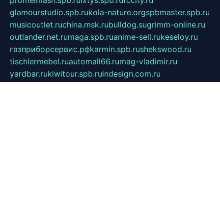
glamourstudio.spb.ru
kola-nature.org
spbmaster.spb.ru
musicoutlet.ru
china.msk.ru
bulldog.su
grimm-online.ru
outlander.net.ru
maga.spb.ru
anime-sell.ru
keseloy.ru
газприборсервис.рф
karmin.spb.ru
shekswood.ru
tischlermebel.ru
automall66.ru
mag-vladimir.ru
yardbar.ru
kiwitour.spb.ru
indesign.com.ru
freestylemebel.ru
bany-samara.ru
rsei.ru
naidisvoyput.ru
mgsn-invest.ru
ipkamerasannce.ru
alicante-house.ru
ibelka74.ru
cozyhouse.info
vlkargalev-studio.ru
700mb.ru
figura-ufa.ru
alina-live.ru
belarusiannews.ru
womenknow.ru
dos-vniimk.ru
sega.net.ru
dv.net.ru
phenomenonsofhistory.com
telesputnik.net.ru
wall.pp.ru
pylesosroidmi.ru
gtc-clan.ru
cligs.ru
bibikazap.ru
popova.org.ru
netwhistler.spb.ru
bellvil.ru
bonzon.ru
iss-vladik.ru
defiparis.net.ru
las-gryzas.ru
amku.ru
electednews.spb.ru
feather.org.ru
spar72.ru
tankiigri.ru