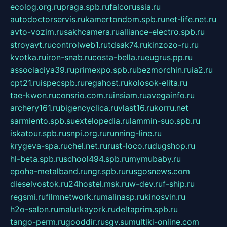
ecolog.org.ru
praga.spb.ru
falcorussia.ru
autodoctorservis.ru
kamertondom.spb.ru
net-life.net.ru
avto-vozim.ru
sakhcamera.ru
alliance-electro.spb.ru
stroyavt.ru
controlweb1.ru
tdsak74.ru
kinzozo-ru.ru
kvotka.ru
iron-snab.ru
costa-bella.ru
eugrus.pp.ru
associaciya39.ru
primexpo.spb.ru
bezmorchin.ru
ia2.ru
cpt21.ru
ispecspb.ru
regahost.ru
kolosok-elita.ru
tae-kwon.ru
consrio.com.ru
insiam.ru
avegainfo.ru
archery161.ru
bigencyclica.ru
vlast16.ru
korru.net
sarmiento.spb.su
extelopedia.ru
lammin-suo.spb.ru
iskatour.spb.ru
snpi.org.ru
running-line.ru
krygeva-spa.ru
chel.net.ru
rust-loco.ru
dugshop.ru
hl-beta.spb.ru
school494.spb.ru
mymubaby.ru
epoha-metalband.ru
ngr.spb.ru
rusgosnews.com
dieselvostok.ru
24hostel.msk.ru
w-dev.ru
f-ship.ru
regsmi.ru
filmnetwork.ru
malinasp.ru
kinosvin.ru
h2o-salon.ru
malutkayork.ru
deltaprim.spb.ru
tango-perm.ru
gooddir.ru
sgv.su
multiki-online.com