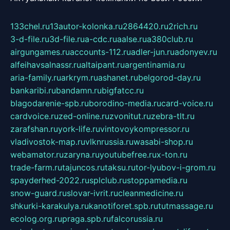
133chel.ru
13autor-kolonka.ru
2864420.ru
2rich.ru
3-d-file.ru
3d-file.ru
a-cdc.ru
aalse.ru
a380club.ru
airgungames.ru
accounts-112.ru
adler-jun.ru
adonyev.ru
alfeihavsalnassr.ru
altaipant.ru
argentinamia.ru
aria-family.ru
arkrym.ru
ashanet.ru
belgorod-day.ru
bankaribi.ru
bandamn.ru
bigfatcc.ru
blagodarenie-spb.ru
borodino-media.ru
card-voice.ru
cardvoice.ru
zed-online.ru
zvonitut.ru
zebra-tlt.ru
zarafshan.ru
york-life.ru
vintovoykompressor.ru
vladivostok-map.ru
vlknrussia.ru
wasabi-shop.ru
webamator.ru
zaryna.ru
youtubefree.ru
x-ton.ru
trade-farm.ru
tajuncos.ru
taksu.ru
tor-lyubov-i-grom.ru
spayderhed-2022.ru
splclub.ru
stoppamedia.ru
snow-guard.ru
slovar-ivrit.ru
cleanmedicine.ru
shkurki-karakulya.ru
kanotiforet.spb.ru
tutmassage.ru
ecolog.org.ru
praga.spb.ru
falcorussia.ru