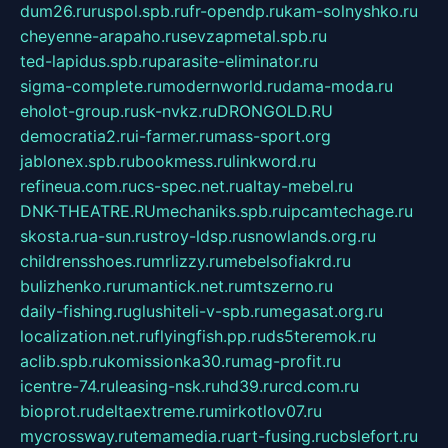
dum26.ru
ruspol.spb.ru
fr-opendp.ru
kam-solnyshko.ru
cheyenne-arapaho.ru
sevzapmetal.spb.ru
ted-lapidus.spb.ru
parasite-eliminator.ru
sigma-complete.ru
modernworld.ru
dama-moda.ru
eholot-group.ru
sk-nvkz.ru
DRONGOLD.RU
democratia2.ru
i-farmer.ru
mass-sport.org
jablonex.spb.ru
bookmess.ru
linkword.ru
refineua.com.ru
cs-spec.net.ru
altay-mebel.ru
DNK-THEATRE.RU
mechaniks.spb.ru
ipcamtechage.ru
skosta.ru
a-sun.ru
stroy-ldsp.ru
snowlands.org.ru
childrensshoes.ru
mrlizzy.ru
mebelsofiakrd.ru
bulizhenko.ru
rumantick.net.ru
mtszerno.ru
daily-fishing.ru
glushiteli-v-spb.ru
megasat.org.ru
localization.net.ru
flyingfish.pp.ru
ds5teremok.ru
aclib.spb.ru
komissionka30.ru
mag-profit.ru
icentre-74.ru
leasing-nsk.ru
hd39.ru
rcd.com.ru
bioprot.ru
deltaextreme.ru
mirkotlov07.ru
mycrossway.ru
temamedia.ru
art-fusing.ru
cbslefort.ru