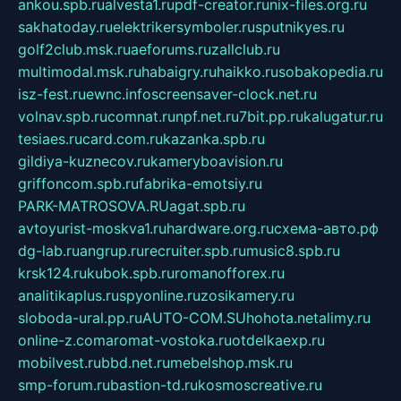
ankou.spb.ru
alvesta1.ru
pdf-creator.ru
nix-files.org.ru
sakhatoday.ru
elektrikersymboler.ru
sputnikyes.ru
golf2club.msk.ru
aeforums.ru
zallclub.ru
multimodal.msk.ru
habaigry.ru
haikko.ru
sobakopedia.ru
isz-fest.ru
ewnc.info
screensaver-clock.net.ru
volnav.spb.ru
comnat.ru
npf.net.ru
7bit.pp.ru
kalugatur.ru
tesiaes.ru
card.com.ru
kazanka.spb.ru
gildiya-kuznecov.ru
kameryboavision.ru
griffoncom.spb.ru
fabrika-emotsiy.ru
PARK-MATROSOVA.RU
agat.spb.ru
avtoyurist-moskva1.ru
hardware.org.ru
схема-авто.рф
dg-lab.ru
angrup.ru
recruiter.spb.ru
music8.spb.ru
krsk124.ru
kubok.spb.ru
romanofforex.ru
analitikaplus.ru
spyonline.ru
zosikamery.ru
sloboda-ural.pp.ru
AUTO-COM.SU
hohota.net
alimy.ru
online-z.com
aromat-vostoka.ru
otdelkaexp.ru
mobilvest.ru
bbd.net.ru
mebelshop.msk.ru
smp-forum.ru
bastion-td.ru
kosmoscreative.ru