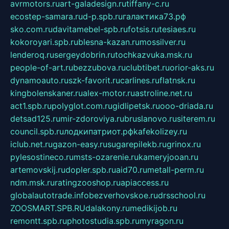
avrmotors.ru
art-galadesign.ru
tiffany-c.ru
ecostep-samara.ru
d-p.spb.ru
галактика73.рф
sko.com.ru
davitamebel-spb.ru
fotsis.ru
tesiaes.ru
kokoroyari.spb.ru
blesna-kazan.ru
mossilver.ru
lenderoq.ru
sergeydobrin.ru
tochkazvuka.msk.ru
people-of-art.ru
bezzubova.ru
clubtibet.ru
orior-aks.ru
dynamoauto.ru
szk-favorit.ru
carlines.ru
flatnsk.ru
kingbolenskaner.ru
alex-motor.ru
astroline.net.ru
act1.spb.ru
polyglot.com.ru
gidlipetsk.ru
ooo-driada.ru
detsad125.ru
mir-zdoroviya.ru
bruslanovo.ru
siterem.ru
council.spb.ru
лодкипатриот.рф
kafekolizey.ru
iclub.net.ru
gazon-easy.ru
sugarepilekb.ru
grinox.ru
pylesostineco.ru
msts-ozarenie.ru
kameryjooan.ru
artemovskij.ru
dopler.spb.ru
aid70.ru
metall-perm.ru
ndm.msk.ru
ratingzooshop.ru
apiaccess.ru
globalautotrade.info
bezverhovskoe.ru
drsschool.ru
ZOOSMART.SPB.RU
dalakony.ru
medikijob.ru
remontt.spb.ru
photostudia.spb.ru
myragon.ru