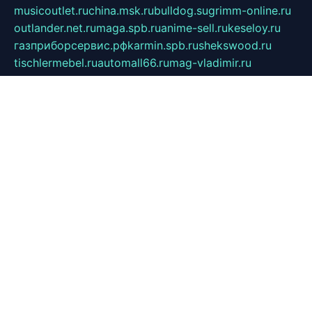
musicoutlet.ru
china.msk.ru
bulldog.su
grimm-online.ru
outlander.net.ru
maga.spb.ru
anime-sell.ru
keseloy.ru
газприборсервис.рф
karmin.spb.ru
shekswood.ru
tischlermebel.ru
automall66.ru
mag-vladimir.ru
yardbar.ru
kiwitour.spb.ru
indesign.com.ru
freestylemebel.ru
bany-samara.ru
rsei.ru
naidisvoyput.ru
mgsn-invest.ru
ipkamerasannce.ru
alicante-house.ru
ibelka74.ru
cozyhouse.info
vlkargalev-studio.ru
700mb.ru
figura-ufa.ru
alina-live.ru
belarusiannews.ru
womenknow.ru
dos-vniimk.ru
sega.net.ru
dv.net.ru
phenomenonsofhistory.com
telesputnik.net.ru
wall.pp.ru
pylesosroidmi.ru
gtc-clan.ru
cligs.ru
bibikazap.ru
popova.org.ru
netwhistler.spb.ru
bellvil.ru
bonzon.ru
iss-vladik.ru
defiparis.net.ru
las-gryzas.ru
amku.ru
electednews.spb.ru
feather.org.ru
spar72.ru
tankiigri.ru
dominus.com.ru
ibtree.ru
sanykool.pp.ru
unixlib.org.ru
menatep.spb.ru
gartenterrassen.ru
printeka.ru