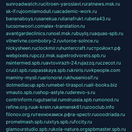
sunroadwatch.ru
citroen-yaroslavl.ru
ratnews.msk.ru
sk-if.ru
joomlamoduli.ru
academic-work.ru
bananaboys.ru
sanekua.ru
lianafrukt.ru
beta43.ru
tucsonwoori.com
alex-translation.ru
avantgardeclinics.ru
noel.msk.ru
buylq.ru
aquas-spb.ru
vilnerivne.com
bobry-2.ru
vtoroe-solnce.ru
nickysheen.ru
clockmir.ru
huntercraft.ru
стройокт.рф
webpixels.ru
pczz.msk.su
petrodvorets.spb.ru
nsintermed.spb.ru
avtovirazh-24.ru
jazzq.ru
czecot.ru
cruizi.spb.ru
spasskaya.spb.ru
kniris.ru
vkpeople.com
maminy-mysli.ru
arionorel.ru
khuseniosif.ru
dotmediacup.spb.ru
mebel-tiraspol.ru
all-books.biz
vmauto.spb.ru
shop-astyle.ru
derevo-s.ru
contrinform.ru
gutserial.ru
mdrussia.spb.ru
monod.ru
refine.org.ru
uk-krein.ru
kamensk61.ru
zooclub.info
filonov.org.ru
технокамск.рф
ra-spectr.ru
ooodriada.ru
promelmash.spb.ru
ixtys.spb.ru
fccity.ru
glamourstudio.spb.ru
kola-nature.org
spbmaster.spb.ru