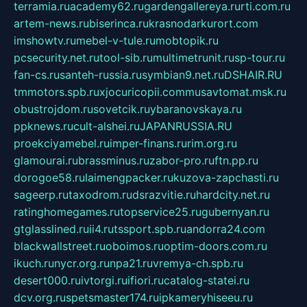
terramia.ru
academy62.ru
gardengallereya.ru
rti.com.ru
artem-news.ru
biserinca.ru
krasnodarkurort.com
imshowtv.ru
mebel-v-tule.ru
mobtopik.ru
pcsecurity.net.ru
tool-sib.ru
multimetrunit.ru
sp-tour.ru
fan-cs.ru
santeh-russia.ru
symbian9.net.ru
DSHAIR.RU
tmmotors.spb.ru
xjocuricopii.com
musavtomat.msk.ru
obustrojdom.ru
sovetcik.ru
ybaranovskaya.ru
ppknews.ru
cult-alshei.ru
JAPANRUSSIA.RU
proekciyamebel.ru
imper-finans.ru
rim.org.ru
glamourai.ru
brassminus.ru
zabor-pro.ru
ftn.pp.ru
dorogoe58.ru
laimengpacker.ru
kuzova-zapchasti.ru
sageerp.ru
taxodrom.ru
dsrazvitie.ru
hardcity.net.ru
ratinghomegames.ru
topservice25.ru
gubernyan.ru
gtglasslined.ru
ii4.ru
tssport.spb.ru
andorra24.com
blackwallstreet.ru
oboimos.ru
optim-doors.com.ru
ikuch.ru
nycr.org.ru
npa21.ru
vremya-ch.spb.ru
desert000.ru
ivtorgi.ru
ifiori.ru
catalog-statei.ru
dcv.org.ru
spetsmaster174.ru
ipkameryhiseeu.ru