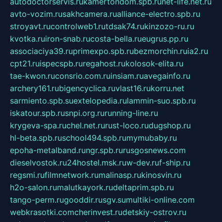
autodoctorservis.ru
kamertondom.spb.ru
net-life.net.ru
avto-vozim.ru
sakhcamera.ru
alliance-electro.spb.ru
stroyavt.ru
controlweb1.ru
tdsak74.ru
kinzozo-ru.ru
kvotka.ru
iron-snab.ru
costa-bella.ru
eugrus.pp.ru
associaciya39.ru
primexpo.spb.ru
bezmorchin.ru
ia2.ru
cpt21.ru
ispecspb.ru
regahost.ru
kolosok-elita.ru
tae-kwon.ru
consrio.com.ru
insiam.ru
avegainfo.ru
archery161.ru
bigencyclica.ru
vlast16.ru
korru.net
sarmiento.spb.su
extelopedia.ru
lammin-suo.spb.ru
iskatour.spb.ru
snpi.org.ru
running-line.ru
krygeva-spa.ru
chel.net.ru
rust-loco.ru
dugshop.ru
hl-beta.spb.ru
school494.spb.ru
mymubaby.ru
epoha-metalband.ru
ngr.spb.ru
rusgosnews.com
dieselvostok.ru
24hostel.msk.ru
w-dev.ru
f-ship.ru
regsmi.ru
filmnetwork.ru
malinasp.ru
kinosvin.ru
h2o-salon.ru
malutkayork.ru
deltaprim.spb.ru
tango-perm.ru
gooddir.ru
sgv.su
multiki-online.com
webkrasotki.com
cherinvest.ru
detskiy-ostrov.ru