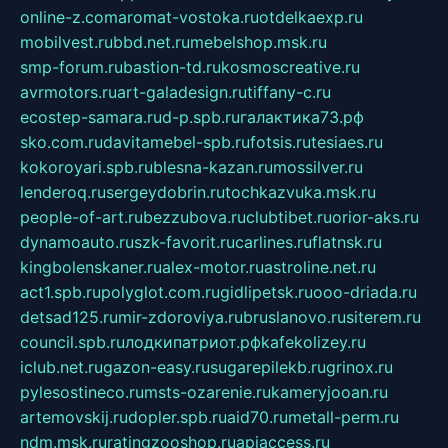
online-z.com
aromat-vostoka.ru
otdelkaexp.ru
mobilvest.ru
bbd.net.ru
mebelshop.msk.ru
smp-forum.ru
bastion-td.ru
kosmoscreative.ru
avrmotors.ru
art-galadesign.ru
tiffany-c.ru
ecostep-samara.ru
d-p.spb.ru
галактика73.рф
sko.com.ru
davitamebel-spb.ru
fotsis.ru
tesiaes.ru
kokoroyari.spb.ru
blesna-kazan.ru
mossilver.ru
lenderoq.ru
sergeydobrin.ru
tochkazvuka.msk.ru
people-of-art.ru
bezzubova.ru
clubtibet.ru
orior-aks.ru
dynamoauto.ru
szk-favorit.ru
carlines.ru
flatnsk.ru
kingbolenskaner.ru
alex-motor.ru
astroline.net.ru
act1.spb.ru
polyglot.com.ru
gidlipetsk.ru
ooo-driada.ru
detsad125.ru
mir-zdoroviya.ru
bruslanovo.ru
siterem.ru
council.spb.ru
лодкипатриот.рф
kafekolizey.ru
iclub.net.ru
gazon-easy.ru
sugarepilekb.ru
grinox.ru
pylesostineco.ru
msts-ozarenie.ru
kameryjooan.ru
artemovskij.ru
dopler.spb.ru
aid70.ru
metall-perm.ru
ndm.msk.ru
ratingzooshop.ru
apiaccess.ru