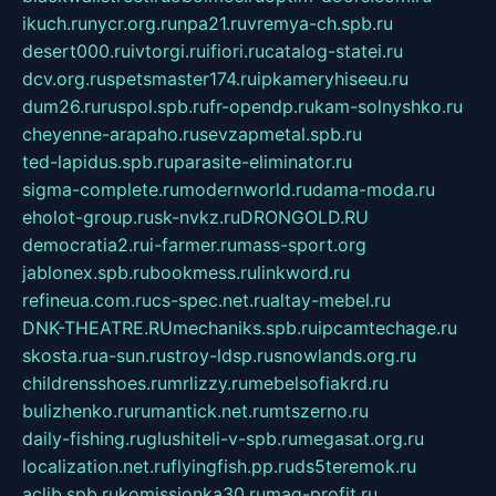
ikuch.ru
nycr.org.ru
npa21.ru
vremya-ch.spb.ru
desert000.ru
ivtorgi.ru
ifiori.ru
catalog-statei.ru
dcv.org.ru
spetsmaster174.ru
ipkameryhiseeu.ru
dum26.ru
ruspol.spb.ru
fr-opendp.ru
kam-solnyshko.ru
cheyenne-arapaho.ru
sevzapmetal.spb.ru
ted-lapidus.spb.ru
parasite-eliminator.ru
sigma-complete.ru
modernworld.ru
dama-moda.ru
eholot-group.ru
sk-nvkz.ru
DRONGOLD.RU
democratia2.ru
i-farmer.ru
mass-sport.org
jablonex.spb.ru
bookmess.ru
linkword.ru
refineua.com.ru
cs-spec.net.ru
altay-mebel.ru
DNK-THEATRE.RU
mechaniks.spb.ru
ipcamtechage.ru
skosta.ru
a-sun.ru
stroy-ldsp.ru
snowlands.org.ru
childrensshoes.ru
mrlizzy.ru
mebelsofiakrd.ru
bulizhenko.ru
rumantick.net.ru
mtszerno.ru
daily-fishing.ru
glushiteli-v-spb.ru
megasat.org.ru
localization.net.ru
flyingfish.pp.ru
ds5teremok.ru
aclib.spb.ru
komissionka30.ru
mag-profit.ru