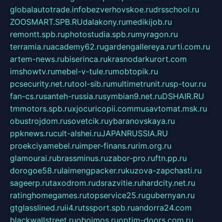
globalautotrade.info
bezverhovskoe.ru
drsschool.ru
ZOOSMART.SPB.RU
dalakony.ru
medikijob.ru
remontt.spb.ru
photostudia.spb.ru
myragon.ru
terramia.ru
academy62.ru
gardengallereya.ru
rti.com.ru
artem-news.ru
biserinca.ru
krasnodarkurort.com
imshowtv.ru
mebel-v-tule.ru
mobtopik.ru
pcsecurity.net.ru
tool-sib.ru
multimetrunit.ru
sp-tour.ru
fan-cs.ru
santeh-russia.ru
symbian9.net.ru
DSHAIR.RU
tmmotors.spb.ru
xjocuricopii.com
musavtomat.msk.ru
obustrojdom.ru
sovetcik.ru
ybaranovskaya.ru
ppknews.ru
cult-alshei.ru
JAPANRUSSIA.RU
proekciyamebel.ru
imper-finans.ru
rim.org.ru
glamourai.ru
brassminus.ru
zabor-pro.ru
ftn.pp.ru
dorogoe58.ru
laimengpacker.ru
kuzova-zapchasti.ru
sageerp.ru
taxodrom.ru
dsrazvitie.ru
hardcity.net.ru
ratinghomegames.ru
topservice25.ru
gubernyan.ru
gtglasslined.ru
ii4.ru
tssport.spb.ru
andorra24.com
blackwallstreet.ru
oboimos.ru
optim-doors.com.ru