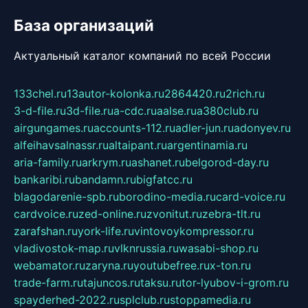
База организаций
Актуальный каталог компаний по всей России
133chel.ru
13autor-kolonka.ru
2864420.ru
2rich.ru
3-d-file.ru
3d-file.ru
a-cdc.ru
aalse.ru
a380club.ru
airgungames.ru
accounts-112.ru
adler-jun.ru
adonyev.ru
alfeihavsalnassr.ru
altaipant.ru
argentinamia.ru
aria-family.ru
arkrym.ru
ashanet.ru
belgorod-day.ru
bankaribi.ru
bandamn.ru
bigfatcc.ru
blagodarenie-spb.ru
borodino-media.ru
card-voice.ru
cardvoice.ru
zed-online.ru
zvonitut.ru
zebra-tlt.ru
zarafshan.ru
york-life.ru
vintovoykompressor.ru
vladivostok-map.ru
vlknrussia.ru
wasabi-shop.ru
webamator.ru
zaryna.ru
youtubefree.ru
x-ton.ru
trade-farm.ru
tajuncos.ru
taksu.ru
tor-lyubov-i-grom.ru
spayderhed-2022.ru
splclub.ru
stoppamedia.ru