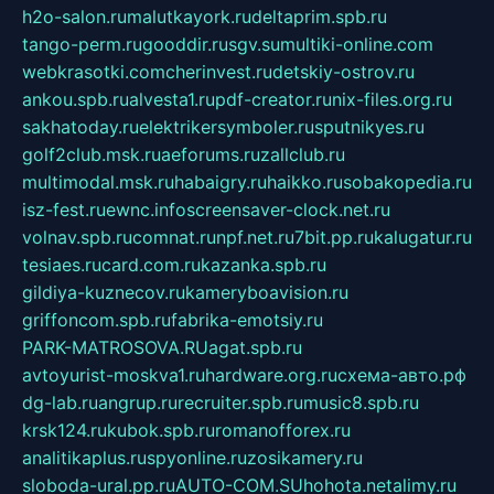
h2o-salon.ru
malutkayork.ru
deltaprim.spb.ru
tango-perm.ru
gooddir.ru
sgv.su
multiki-online.com
webkrasotki.com
cherinvest.ru
detskiy-ostrov.ru
ankou.spb.ru
alvesta1.ru
pdf-creator.ru
nix-files.org.ru
sakhatoday.ru
elektrikersymboler.ru
sputnikyes.ru
golf2club.msk.ru
aeforums.ru
zallclub.ru
multimodal.msk.ru
habaigry.ru
haikko.ru
sobakopedia.ru
isz-fest.ru
ewnc.info
screensaver-clock.net.ru
volnav.spb.ru
comnat.ru
npf.net.ru
7bit.pp.ru
kalugatur.ru
tesiaes.ru
card.com.ru
kazanka.spb.ru
gildiya-kuznecov.ru
kameryboavision.ru
griffoncom.spb.ru
fabrika-emotsiy.ru
PARK-MATROSOVA.RU
agat.spb.ru
avtoyurist-moskva1.ru
hardware.org.ru
схема-авто.рф
dg-lab.ru
angrup.ru
recruiter.spb.ru
music8.spb.ru
krsk124.ru
kubok.spb.ru
romanofforex.ru
analitikaplus.ru
spyonline.ru
zosikamery.ru
sloboda-ural.pp.ru
AUTO-COM.SU
hohota.net
alimy.ru