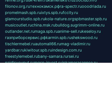
refine.org.ru
uk-krein.ru
kamensk61.ru
zooclub.info
filonov.org.ru
технокамск.рф
ra-spectr.ru
ooodriada.ru
promelmash.spb.ru
ixtys.spb.ru
fccity.ru
glamourstudio.spb.ru
kola-nature.org
spbmaster.spb.ru
musicoutlet.ru
china.msk.ru
bulldog.su
grimm-online.ru
outlander.net.ru
maga.spb.ru
anime-sell.ru
keseloy.ru
газприборсервис.рф
karmin.spb.ru
shekswood.ru
tischlermebel.ru
automall66.ru
mag-vladimir.ru
yardbar.ru
kiwitour.spb.ru
indesign.com.ru
freestylemebel.ru
bany-samara.ru
rsei.ru
naidisvoyput.ru
mgsn-invest.ru
ipkamerasannce.ru
alicante-house.ru
ibelka74.ru
cozyhouse.info
vlkargalev-studio.ru
700mb.ru
figura-ufa.ru
alina-live.ru
belarusiannews.ru
womenknow.ru
dos-vniimk.ru
sega.net.ru
dv.net.ru
phenomenonsofhistory.com
telesputnik.net.ru
wall.pp.ru
pylesosroidmi.ru
gtc-clan.ru
cligs.ru
bibikazap.ru
popova.org.ru
netwhistler.spb.ru
bellvil.ru
bonzon.ru
iss-vladik.ru