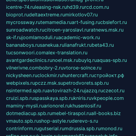
icentre-74.ru
leasing-nsk.ru
hd39.ru
rcd.com.ru
bioprot.ru
deltaextreme.ru
mirkotlov07.ru
mycrossway.ru
temamedia.ru
art-fusing.ru
cbslefort.ru
sunroadwatch.ru
citroen-yaroslavl.ru
ratnews.msk.ru
sk-if.ru
joomlamoduli.ru
academic-work.ru
bananaboys.ru
sanekua.ru
lianafrukt.ru
beta43.ru
tucsonwoori.com
alex-translation.ru
avantgardeclinics.ru
noel.msk.ru
buylq.ru
aquas-spb.ru
vilnerivne.com
bobry-2.ru
vtoroe-solnce.ru
nickysheen.ru
clockmir.ru
huntercraft.ru
стройокт.рф
webpixels.ru
pczz.msk.su
petrodvorets.spb.ru
nsintermed.spb.ru
avtovirazh-24.ru
jazzq.ru
czecot.ru
cruizi.spb.ru
spasskaya.spb.ru
kniris.ru
vkpeople.com
maminy-mysli.ru
arionorel.ru
khuseniosif.ru
dotmediacup.spb.ru
mebel-tiraspol.ru
all-books.biz
vmauto.spb.ru
shop-astyle.ru
derevo-s.ru
contrinform.ru
gutserial.ru
mdrussia.spb.ru
monod.ru