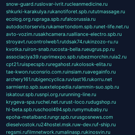
snow-guard.ru
slovar-ivrit.ru
cleanmedicine.ru
shkurki-karakulya.ru
kanotiforet.spb.ru
tutmassage.ru
ecolog.org.ru
praga.spb.ru
falcorussia.ru
autodoctorservis.ru
kamertondom.spb.ru
net-life.net.ru
avto-vozim.ru
sakhcamera.ru
alliance-electro.spb.ru
stroyavt.ru
controlweb1.ru
tdsak74.ru
kinzozo-ru.ru
kvotka.ru
iron-snab.ru
costa-bella.ru
eugrus.pp.ru
associaciya39.ru
primexpo.spb.ru
bezmorchin.ru
ia2.ru
cpt21.ru
ispecspb.ru
regahost.ru
kolosok-elita.ru
tae-kwon.ru
consrio.com.ru
insiam.ru
avegainfo.ru
archery161.ru
bigencyclica.ru
vlast16.ru
korru.net
sarmiento.spb.su
extelopedia.ru
lammin-suo.spb.ru
iskatour.spb.ru
snpi.org.ru
running-line.ru
krygeva-spa.ru
chel.net.ru
rust-loco.ru
dugshop.ru
hl-beta.spb.ru
school494.spb.ru
mymubaby.ru
epoha-metalband.ru
ngr.spb.ru
rusgosnews.com
dieselvostok.ru
24hostel.msk.ru
w-dev.ru
f-ship.ru
regsmi.ru
filmnetwork.ru
malinasp.ru
kinosvin.ru