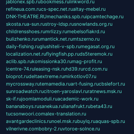
jablonex.spb.ru
bookmess.ru
linkword.ru
refineua.com.ru
cs-spec.net.ru
altay-mebel.ru
DNK-THEATRE.RU
mechaniks.spb.ru
ipcamtechage.ru
skosta.ru
a-sun.ru
stroy-ldsp.ru
snowlands.org.ru
childrensshoes.ru
mrlizzy.ru
mebelsofiakrd.ru
bulizhenko.ru
rumantick.net.ru
mtszerno.ru
daily-fishing.ru
glushiteli-v-spb.ru
megasat.org.ru
localization.net.ru
flyingfish.pp.ru
ds5teremok.ru
aclib.spb.ru
komissionka30.ru
mag-profit.ru
icentre-74.ru
leasing-nsk.ru
hd39.ru
rcd.com.ru
bioprot.ru
deltaextreme.ru
mirkotlov07.ru
mycrossway.ru
temamedia.ru
art-fusing.ru
cbslefort.ru
sunroadwatch.ru
citroen-yaroslavl.ru
ratnews.msk.ru
sk-if.ru
joomlamoduli.ru
academic-work.ru
bananaboys.ru
sanekua.ru
lianafrukt.ru
beta43.ru
tucsonwoori.com
alex-translation.ru
avantgardeclinics.ru
noel.msk.ru
buylq.ru
aquas-spb.ru
vilnerivne.com
bobry-2.ru
vtoroe-solnce.ru