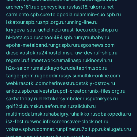
archery161.ru
bigencyclica.ru
vlast16.ru
korru.net
sarmiento.spb.su
extelopedia.ru
lammin-suo.spb.ru
iskatour.spb.ru
snpi.org.ru
running-line.ru
krygeva-spa.ru
chel.net.ru
rust-loco.ru
dugshop.ru
hl-beta.spb.ru
school494.spb.ru
mymubaby.ru
epoha-metalband.ru
ngr.spb.ru
rusgosnews.com
dieselvostok.ru
24hostel.msk.ru
w-dev.ru
f-ship.ru
regsmi.ru
filmnetwork.ru
malinasp.ru
kinosvin.ru
h2o-salon.ru
malutkayork.ru
deltaprim.spb.ru
tango-perm.ru
gooddir.ru
sgv.su
multiki-online.com
webkrasotki.com
cherinvest.ru
detskiy-ostrov.ru
ankou.spb.ru
alvesta1.ru
pdf-creator.ru
nix-files.org.ru
sakhatoday.ru
elektrikersymboler.ru
sputnikyes.ru
golf2club.msk.ru
aeforums.ru
zallclub.ru
multimodal.msk.ru
habaigry.ru
haikko.ru
sobakopedia.ru
isz-fest.ru
ewnc.info
screensaver-clock.net.ru
volnav.spb.ru
comnat.ru
npf.net.ru
7bit.pp.ru
kalugatur.ru
tesiaes.ru
card.com.ru
kazanka.spb.ru