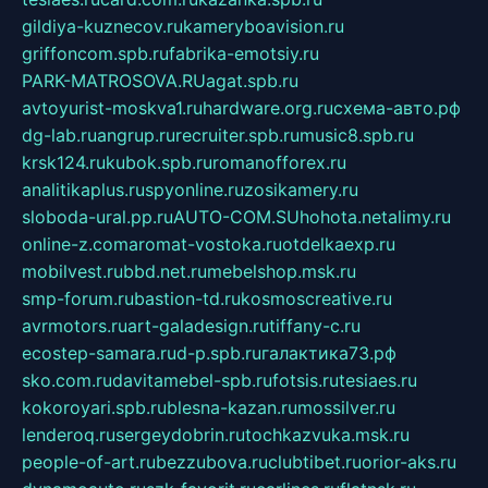
gildiya-kuznecov.ru
kameryboavision.ru
griffoncom.spb.ru
fabrika-emotsiy.ru
PARK-MATROSOVA.RU
agat.spb.ru
avtoyurist-moskva1.ru
hardware.org.ru
схема-авто.рф
dg-lab.ru
angrup.ru
recruiter.spb.ru
music8.spb.ru
krsk124.ru
kubok.spb.ru
romanofforex.ru
analitikaplus.ru
spyonline.ru
zosikamery.ru
sloboda-ural.pp.ru
AUTO-COM.SU
hohota.net
alimy.ru
online-z.com
aromat-vostoka.ru
otdelkaexp.ru
mobilvest.ru
bbd.net.ru
mebelshop.msk.ru
smp-forum.ru
bastion-td.ru
kosmoscreative.ru
avrmotors.ru
art-galadesign.ru
tiffany-c.ru
ecostep-samara.ru
d-p.spb.ru
галактика73.рф
sko.com.ru
davitamebel-spb.ru
fotsis.ru
tesiaes.ru
kokoroyari.spb.ru
blesna-kazan.ru
mossilver.ru
lenderoq.ru
sergeydobrin.ru
tochkazvuka.msk.ru
people-of-art.ru
bezzubova.ru
clubtibet.ru
orior-aks.ru