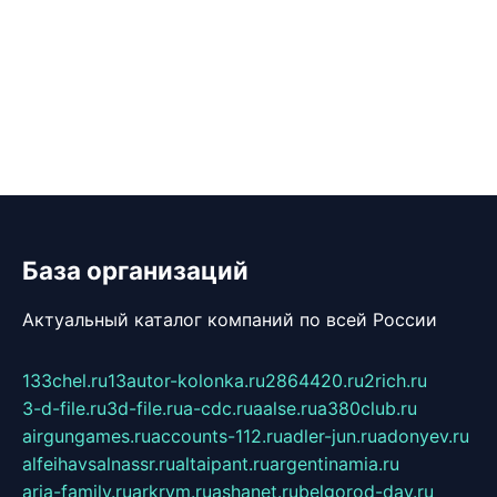
База организаций
Актуальный каталог компаний по всей России
133chel.ru
13autor-kolonka.ru
2864420.ru
2rich.ru
3-d-file.ru
3d-file.ru
a-cdc.ru
aalse.ru
a380club.ru
airgungames.ru
accounts-112.ru
adler-jun.ru
adonyev.ru
alfeihavsalnassr.ru
altaipant.ru
argentinamia.ru
aria-family.ru
arkrym.ru
ashanet.ru
belgorod-day.ru