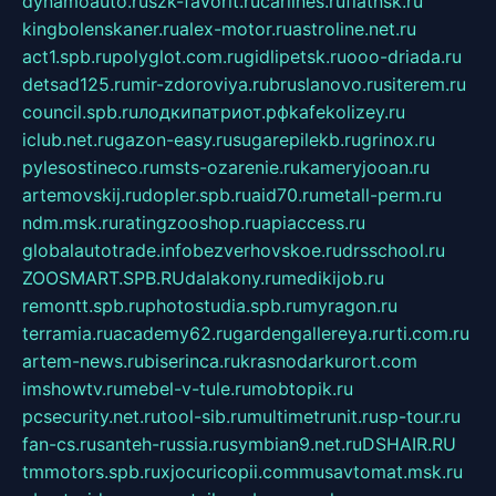
dynamoauto.ru
szk-favorit.ru
carlines.ru
flatnsk.ru
kingbolenskaner.ru
alex-motor.ru
astroline.net.ru
act1.spb.ru
polyglot.com.ru
gidlipetsk.ru
ooo-driada.ru
detsad125.ru
mir-zdoroviya.ru
bruslanovo.ru
siterem.ru
council.spb.ru
лодкипатриот.рф
kafekolizey.ru
iclub.net.ru
gazon-easy.ru
sugarepilekb.ru
grinox.ru
pylesostineco.ru
msts-ozarenie.ru
kameryjooan.ru
artemovskij.ru
dopler.spb.ru
aid70.ru
metall-perm.ru
ndm.msk.ru
ratingzooshop.ru
apiaccess.ru
globalautotrade.info
bezverhovskoe.ru
drsschool.ru
ZOOSMART.SPB.RU
dalakony.ru
medikijob.ru
remontt.spb.ru
photostudia.spb.ru
myragon.ru
terramia.ru
academy62.ru
gardengallereya.ru
rti.com.ru
artem-news.ru
biserinca.ru
krasnodarkurort.com
imshowtv.ru
mebel-v-tule.ru
mobtopik.ru
pcsecurity.net.ru
tool-sib.ru
multimetrunit.ru
sp-tour.ru
fan-cs.ru
santeh-russia.ru
symbian9.net.ru
DSHAIR.RU
tmmotors.spb.ru
xjocuricopii.com
musavtomat.msk.ru