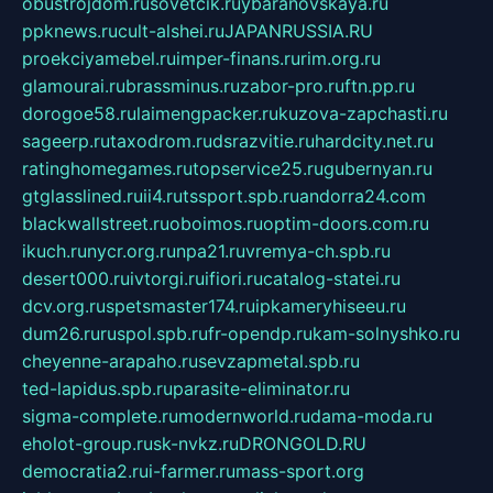
obustrojdom.ru
sovetcik.ru
ybaranovskaya.ru
ppknews.ru
cult-alshei.ru
JAPANRUSSIA.RU
proekciyamebel.ru
imper-finans.ru
rim.org.ru
glamourai.ru
brassminus.ru
zabor-pro.ru
ftn.pp.ru
dorogoe58.ru
laimengpacker.ru
kuzova-zapchasti.ru
sageerp.ru
taxodrom.ru
dsrazvitie.ru
hardcity.net.ru
ratinghomegames.ru
topservice25.ru
gubernyan.ru
gtglasslined.ru
ii4.ru
tssport.spb.ru
andorra24.com
blackwallstreet.ru
oboimos.ru
optim-doors.com.ru
ikuch.ru
nycr.org.ru
npa21.ru
vremya-ch.spb.ru
desert000.ru
ivtorgi.ru
ifiori.ru
catalog-statei.ru
dcv.org.ru
spetsmaster174.ru
ipkameryhiseeu.ru
dum26.ru
ruspol.spb.ru
fr-opendp.ru
kam-solnyshko.ru
cheyenne-arapaho.ru
sevzapmetal.spb.ru
ted-lapidus.spb.ru
parasite-eliminator.ru
sigma-complete.ru
modernworld.ru
dama-moda.ru
eholot-group.ru
sk-nvkz.ru
DRONGOLD.RU
democratia2.ru
i-farmer.ru
mass-sport.org