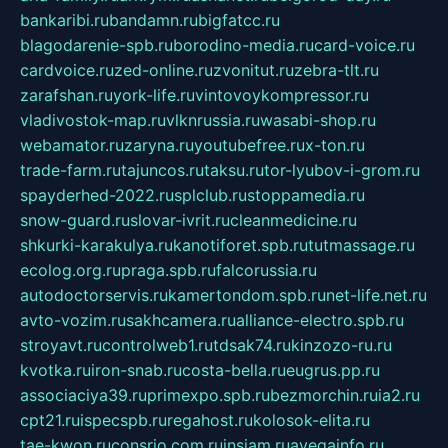
bankaribi.ru
bandamn.ru
bigfatcc.ru
blagodarenie-spb.ru
borodino-media.ru
card-voice.ru
cardvoice.ru
zed-online.ru
zvonitut.ru
zebra-tlt.ru
zarafshan.ru
york-life.ru
vintovoykompressor.ru
vladivostok-map.ru
vlknrussia.ru
wasabi-shop.ru
webamator.ru
zaryna.ru
youtubefree.ru
x-ton.ru
trade-farm.ru
tajuncos.ru
taksu.ru
tor-lyubov-i-grom.ru
spayderhed-2022.ru
splclub.ru
stoppamedia.ru
snow-guard.ru
slovar-ivrit.ru
cleanmedicine.ru
shkurki-karakulya.ru
kanotiforet.spb.ru
tutmassage.ru
ecolog.org.ru
praga.spb.ru
falcorussia.ru
autodoctorservis.ru
kamertondom.spb.ru
net-life.net.ru
avto-vozim.ru
sakhcamera.ru
alliance-electro.spb.ru
stroyavt.ru
controlweb1.ru
tdsak74.ru
kinzozo-ru.ru
kvotka.ru
iron-snab.ru
costa-bella.ru
eugrus.pp.ru
associaciya39.ru
primexpo.spb.ru
bezmorchin.ru
ia2.ru
cpt21.ru
ispecspb.ru
regahost.ru
kolosok-elita.ru
tae-kwon.ru
consrio.com.ru
insiam.ru
avegainfo.ru