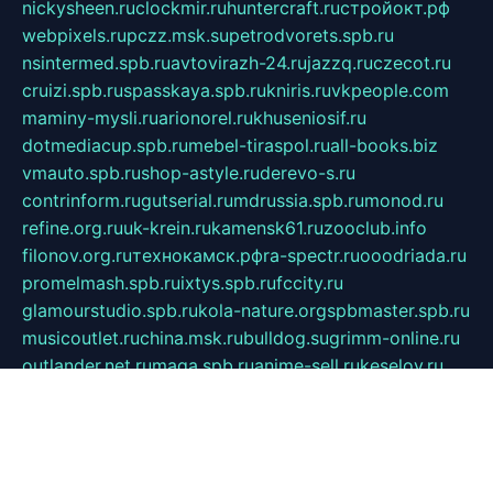
nickysheen.ru
clockmir.ru
huntercraft.ru
стройокт.рф
webpixels.ru
pczz.msk.su
petrodvorets.spb.ru
nsintermed.spb.ru
avtovirazh-24.ru
jazzq.ru
czecot.ru
cruizi.spb.ru
spasskaya.spb.ru
kniris.ru
vkpeople.com
maminy-mysli.ru
arionorel.ru
khuseniosif.ru
dotmediacup.spb.ru
mebel-tiraspol.ru
all-books.biz
vmauto.spb.ru
shop-astyle.ru
derevo-s.ru
contrinform.ru
gutserial.ru
mdrussia.spb.ru
monod.ru
refine.org.ru
uk-krein.ru
kamensk61.ru
zooclub.info
filonov.org.ru
технокамск.рф
ra-spectr.ru
ooodriada.ru
promelmash.spb.ru
ixtys.spb.ru
fccity.ru
glamourstudio.spb.ru
kola-nature.org
spbmaster.spb.ru
musicoutlet.ru
china.msk.ru
bulldog.su
grimm-online.ru
outlander.net.ru
maga.spb.ru
anime-sell.ru
keseloy.ru
газприборсервис.рф
karmin.spb.ru
shekswood.ru
tischlermebel.ru
automall66.ru
mag-vladimir.ru
yardbar.ru
kiwitour.spb.ru
indesign.com.ru
freestylemebel.ru
bany-samara.ru
rsei.ru