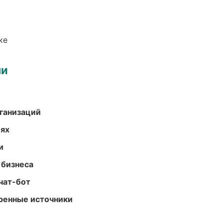
ке
ми
ганизаций
иях
и
 бизнеса
чат-бот
еренные источники