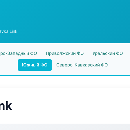
vka Link
ро-Западный ФО
Приволжский ФО
Уральский ФО
Южный ФО
Северо-Кавказский ФО
nk