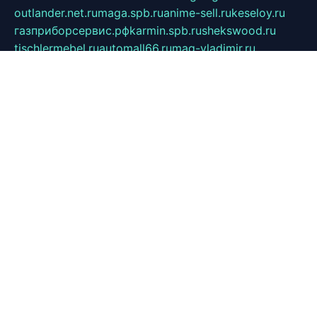
outlander.net.ru
maga.spb.ru
anime-sell.ru
keseloy.ru
газприборсервис.рф
karmin.spb.ru
shekswood.ru
tischlermebel.ru
automall66.ru
mag-vladimir.ru
yardbar.ru
kiwitour.spb.ru
indesign.com.ru
freestylemebel.ru
bany-samara.ru
rsei.ru
naidisvoyput.ru
mgsn-invest.ru
ipkamerasannce.ru
alicante-house.ru
ibelka74.ru
cozyhouse.info
vlkargalev-studio.ru
700mb.ru
figura-ufa.ru
alina-live.ru
belarusiannews.ru
womenknow.ru
dos-vniimk.ru
sega.net.ru
dv.net.ru
phenomenonsofhistory.com
telesputnik.net.ru
wall.pp.ru
pylesosroidmi.ru
gtc-clan.ru
cligs.ru
bibikazap.ru
popova.org.ru
netwhistler.spb.ru
bellvil.ru
bonzon.ru
iss-vladik.ru
defiparis.net.ru
las-gryzas.ru
amku.ru
electednews.spb.ru
feather.org.ru
spar72.ru
tankiigri.ru
dominus.com.ru
ibtree.ru
sanykool.pp.ru
unixlib.org.ru
menatep.spb.ru
gartenterrassen.ru
printeka.ru
skvozilka.com.ru
parkovka-pub.ru
lovemobi.ru
art-ru.ru