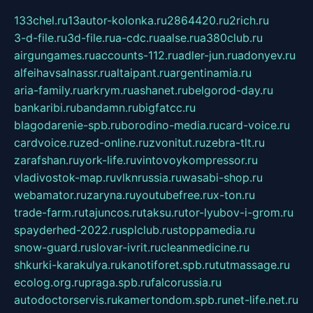
133chel.ru
13autor-kolonka.ru
2864420.ru
2rich.ru
3-d-file.ru
3d-file.ru
a-cdc.ru
aalse.ru
a380club.ru
airgungames.ru
accounts-112.ru
adler-jun.ru
adonyev.ru
alfeihavsalnassr.ru
altaipant.ru
argentinamia.ru
aria-family.ru
arkrym.ru
ashanet.ru
belgorod-day.ru
bankaribi.ru
bandamn.ru
bigfatcc.ru
blagodarenie-spb.ru
borodino-media.ru
card-voice.ru
cardvoice.ru
zed-online.ru
zvonitut.ru
zebra-tlt.ru
zarafshan.ru
york-life.ru
vintovoykompressor.ru
vladivostok-map.ru
vlknrussia.ru
wasabi-shop.ru
webamator.ru
zaryna.ru
youtubefree.ru
x-ton.ru
trade-farm.ru
tajuncos.ru
taksu.ru
tor-lyubov-i-grom.ru
spayderhed-2022.ru
splclub.ru
stoppamedia.ru
snow-guard.ru
slovar-ivrit.ru
cleanmedicine.ru
shkurki-karakulya.ru
kanotiforet.spb.ru
tutmassage.ru
ecolog.org.ru
praga.spb.ru
falcorussia.ru
autodoctorservis.ru
kamertondom.spb.ru
net-life.net.ru