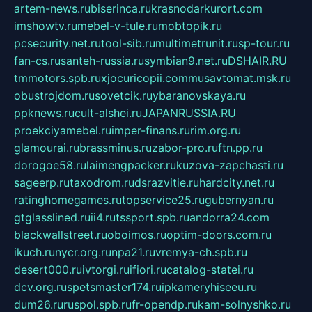
artem-news.ru
biserinca.ru
krasnodarkurort.com
imshowtv.ru
mebel-v-tule.ru
mobtopik.ru
pcsecurity.net.ru
tool-sib.ru
multimetrunit.ru
sp-tour.ru
fan-cs.ru
santeh-russia.ru
symbian9.net.ru
DSHAIR.RU
tmmotors.spb.ru
xjocuricopii.com
musavtomat.msk.ru
obustrojdom.ru
sovetcik.ru
ybaranovskaya.ru
ppknews.ru
cult-alshei.ru
JAPANRUSSIA.RU
proekciyamebel.ru
imper-finans.ru
rim.org.ru
glamourai.ru
brassminus.ru
zabor-pro.ru
ftn.pp.ru
dorogoe58.ru
laimengpacker.ru
kuzova-zapchasti.ru
sageerp.ru
taxodrom.ru
dsrazvitie.ru
hardcity.net.ru
ratinghomegames.ru
topservice25.ru
gubernyan.ru
gtglasslined.ru
ii4.ru
tssport.spb.ru
andorra24.com
blackwallstreet.ru
oboimos.ru
optim-doors.com.ru
ikuch.ru
nycr.org.ru
npa21.ru
vremya-ch.spb.ru
desert000.ru
ivtorgi.ru
ifiori.ru
catalog-statei.ru
dcv.org.ru
spetsmaster174.ru
ipkameryhiseeu.ru
dum26.ru
ruspol.spb.ru
fr-opendp.ru
kam-solnyshko.ru