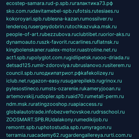
ecostep-samara.ru
d-p.spb.ru
галактика73.рф
sko.com.ru
davitamebel-spb.ru
fotsis.ru
tesiaes.ru
kokoroyari.spb.ru
blesna-kazan.ru
mossilver.ru
lenderoq.ru
sergeydobrin.ru
tochkazvuka.msk.ru
people-of-art.ru
bezzubova.ru
clubtibet.ru
orior-aks.ru
dynamoauto.ru
szk-favorit.ru
carlines.ru
flatnsk.ru
kingbolenskaner.ru
alex-motor.ru
astroline.net.ru
act1.spb.ru
polyglot.com.ru
gidlipetsk.ru
ooo-driada.ru
detsad125.ru
mir-zdoroviya.ru
bruslanovo.ru
siterem.ru
council.spb.ru
лодкипатриот.рф
kafekolizey.ru
iclub.net.ru
gazon-easy.ru
sugarepilekb.ru
grinox.ru
pylesostineco.ru
msts-ozarenie.ru
kameryjooan.ru
artemovskij.ru
dopler.spb.ru
aid70.ru
metall-perm.ru
ndm.msk.ru
ratingzooshop.ru
apiaccess.ru
globalautotrade.info
bezverhovskoe.ru
drsschool.ru
ZOOSMART.SPB.RU
dalakony.ru
medikijob.ru
remontt.spb.ru
photostudia.spb.ru
myragon.ru
terramia.ru
academy62.ru
gardengallereya.ru
rti.com.ru