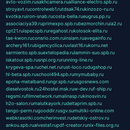
avto-vozim.ru
sakhcamera.ru
alliance-electro.spb.ru
stroyavt.ru
controlweb1.ru
tdsak74.ru
kinzozo-ru.ru
kvotka.ru
iron-snab.ru
costa-bella.ru
eugrus.pp.ru
associaciya39.ru
primexpo.spb.ru
bezmorchin.ru
ia2.ru
cpt21.ru
ispecspb.ru
regahost.ru
kolosok-elita.ru
tae-kwon.ru
consrio.com.ru
insiam.ru
avegainfo.ru
archery161.ru
bigencyclica.ru
vlast16.ru
korru.net
sarmiento.spb.su
extelopedia.ru
lammin-suo.spb.ru
iskatour.spb.ru
snpi.org.ru
running-line.ru
krygeva-spa.ru
chel.net.ru
rust-loco.ru
dugshop.ru
hl-beta.spb.ru
school494.spb.ru
mymubaby.ru
epoha-metalband.ru
ngr.spb.ru
rusgosnews.com
dieselvostok.ru
24hostel.msk.ru
w-dev.ru
f-ship.ru
regsmi.ru
filmnetwork.ru
malinasp.ru
kinosvin.ru
h2o-salon.ru
malutkayork.ru
deltaprim.spb.ru
tango-perm.ru
gooddir.ru
sgv.su
multiki-online.com
webkrasotki.com
cherinvest.ru
detskiy-ostrov.ru
ankou.spb.ru
alvesta1.ru
pdf-creator.ru
nix-files.org.ru