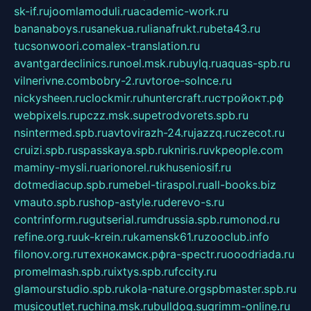
sk-if.ru
joomlamoduli.ru
academic-work.ru
bananaboys.ru
sanekua.ru
lianafrukt.ru
beta43.ru
tucsonwoori.com
alex-translation.ru
avantgardeclinics.ru
noel.msk.ru
buylq.ru
aquas-spb.ru
vilnerivne.com
bobry-2.ru
vtoroe-solnce.ru
nickysheen.ru
clockmir.ru
huntercraft.ru
стройокт.рф
webpixels.ru
pczz.msk.su
petrodvorets.spb.ru
nsintermed.spb.ru
avtovirazh-24.ru
jazzq.ru
czecot.ru
cruizi.spb.ru
spasskaya.spb.ru
kniris.ru
vkpeople.com
maminy-mysli.ru
arionorel.ru
khuseniosif.ru
dotmediacup.spb.ru
mebel-tiraspol.ru
all-books.biz
vmauto.spb.ru
shop-astyle.ru
derevo-s.ru
contrinform.ru
gutserial.ru
mdrussia.spb.ru
monod.ru
refine.org.ru
uk-krein.ru
kamensk61.ru
zooclub.info
filonov.org.ru
технокамск.рф
ra-spectr.ru
ooodriada.ru
promelmash.spb.ru
ixtys.spb.ru
fccity.ru
glamourstudio.spb.ru
kola-nature.org
spbmaster.spb.ru
musicoutlet.ru
china.msk.ru
bulldog.su
grimm-online.ru