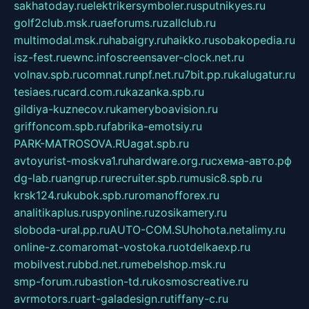
sakhatoday.ru
elektrikersymboler.ru
sputnikyes.ru
golf2club.msk.ru
aeforums.ru
zallclub.ru
multimodal.msk.ru
habaigry.ru
haikko.ru
sobakopedia.ru
isz-fest.ru
ewnc.info
screensaver-clock.net.ru
volnav.spb.ru
comnat.ru
npf.net.ru
7bit.pp.ru
kalugatur.ru
tesiaes.ru
card.com.ru
kazanka.spb.ru
gildiya-kuznecov.ru
kameryboavision.ru
griffoncom.spb.ru
fabrika-emotsiy.ru
PARK-MATROSOVA.RU
agat.spb.ru
avtoyurist-moskva1.ru
hardware.org.ru
схема-авто.рф
dg-lab.ru
angrup.ru
recruiter.spb.ru
music8.spb.ru
krsk124.ru
kubok.spb.ru
romanofforex.ru
analitikaplus.ru
spyonline.ru
zosikamery.ru
sloboda-ural.pp.ru
AUTO-COM.SU
hohota.net
alimy.ru
online-z.com
aromat-vostoka.ru
otdelkaexp.ru
mobilvest.ru
bbd.net.ru
mebelshop.msk.ru
smp-forum.ru
bastion-td.ru
kosmoscreative.ru
avrmotors.ru
art-galadesign.ru
tiffany-c.ru