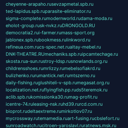
cheyenne-arapaho.ru
sevzapmetal.spb.ru
ted-lapidus.spb.ru
parasite-eliminator.ru
sigma-complete.ru
modernworld.ru
dama-moda.ru
eholot-group.ru
sk-nvkz.ru
DRONGOLD.RU
democratia2.ru
i-farmer.ru
mass-sport.org
jablonex.spb.ru
bookmess.ru
linkword.ru
refineua.com.ru
cs-spec.net.ru
altay-mebel.ru
DNK-THEATRE.RU
mechaniks.spb.ru
ipcamtechage.ru
skosta.ru
a-sun.ru
stroy-ldsp.ru
snowlands.org.ru
childrensshoes.ru
mrlizzy.ru
mebelsofiakrd.ru
bulizhenko.ru
rumantick.net.ru
mtszerno.ru
daily-fishing.ru
glushiteli-v-spb.ru
megasat.org.ru
localization.net.ru
flyingfish.pp.ru
ds5teremok.ru
aclib.spb.ru
komissionka30.ru
mag-profit.ru
icentre-74.ru
leasing-nsk.ru
hd39.ru
rcd.com.ru
bioprot.ru
deltaextreme.ru
mirkotlov07.ru
mycrossway.ru
temamedia.ru
art-fusing.ru
cbslefort.ru
sunroadwatch.ru
citroen-yaroslavl.ru
ratnews.msk.ru