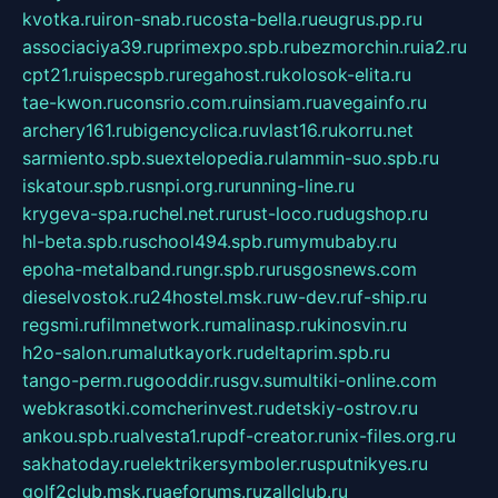
kvotka.ru
iron-snab.ru
costa-bella.ru
eugrus.pp.ru
associaciya39.ru
primexpo.spb.ru
bezmorchin.ru
ia2.ru
cpt21.ru
ispecspb.ru
regahost.ru
kolosok-elita.ru
tae-kwon.ru
consrio.com.ru
insiam.ru
avegainfo.ru
archery161.ru
bigencyclica.ru
vlast16.ru
korru.net
sarmiento.spb.su
extelopedia.ru
lammin-suo.spb.ru
iskatour.spb.ru
snpi.org.ru
running-line.ru
krygeva-spa.ru
chel.net.ru
rust-loco.ru
dugshop.ru
hl-beta.spb.ru
school494.spb.ru
mymubaby.ru
epoha-metalband.ru
ngr.spb.ru
rusgosnews.com
dieselvostok.ru
24hostel.msk.ru
w-dev.ru
f-ship.ru
regsmi.ru
filmnetwork.ru
malinasp.ru
kinosvin.ru
h2o-salon.ru
malutkayork.ru
deltaprim.spb.ru
tango-perm.ru
gooddir.ru
sgv.su
multiki-online.com
webkrasotki.com
cherinvest.ru
detskiy-ostrov.ru
ankou.spb.ru
alvesta1.ru
pdf-creator.ru
nix-files.org.ru
sakhatoday.ru
elektrikersymboler.ru
sputnikyes.ru
golf2club.msk.ru
aeforums.ru
zallclub.ru