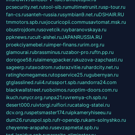
pcsecurity.net.ru
tool-sib.ru
multimetrunit.ru
sp-tour.ru
fan-cs.ru
santeh-russia.ru
symbian9.net.ru
DSHAIR.RU
tmmotors.spb.ru
xjocuricopii.com
musavtomat.msk.ru
obustrojdom.ru
sovetcik.ru
ybaranovskaya.ru
ppknews.ru
cult-alshei.ru
JAPANRUSSIA.RU
proekciyamebel.ru
imper-finans.ru
rim.org.ru
glamourai.ru
brassminus.ru
zabor-pro.ru
ftn.pp.ru
dorogoe58.ru
laimengpacker.ru
kuzova-zapchasti.ru
sageerp.ru
taxodrom.ru
dsrazvitie.ru
hardcity.net.ru
ratinghomegames.ru
topservice25.ru
gubernyan.ru
gtglasslined.ru
ii4.ru
tssport.spb.ru
andorra24.com
blackwallstreet.ru
oboimos.ru
optim-doors.com.ru
ikuch.ru
nycr.org.ru
npa21.ru
vremya-ch.spb.ru
desert000.ru
ivtorgi.ru
ifiori.ru
catalog-statei.ru
dcv.org.ru
spetsmaster174.ru
ipkameryhiseeu.ru
dum26.ru
ruspol.spb.ru
fr-opendp.ru
kam-solnyshko.ru
cheyenne-arapaho.ru
sevzapmetal.spb.ru
ted-lapidus.spb.ru
parasite-eliminator.ru