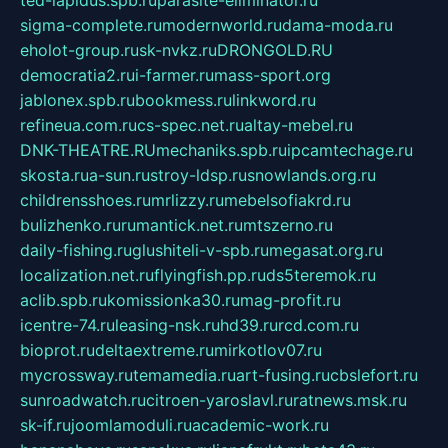
sigma-complete.ru
modernworld.ru
dama-moda.ru
eholot-group.ru
sk-nvkz.ru
DRONGOLD.RU
democratia2.ru
i-farmer.ru
mass-sport.org
jablonex.spb.ru
bookmess.ru
linkword.ru
refineua.com.ru
cs-spec.net.ru
altay-mebel.ru
DNK-THEATRE.RU
mechaniks.spb.ru
ipcamtechage.ru
skosta.ru
a-sun.ru
stroy-ldsp.ru
snowlands.org.ru
childrensshoes.ru
mrlizzy.ru
mebelsofiakrd.ru
bulizhenko.ru
rumantick.net.ru
mtszerno.ru
daily-fishing.ru
glushiteli-v-spb.ru
megasat.org.ru
localization.net.ru
flyingfish.pp.ru
ds5teremok.ru
aclib.spb.ru
komissionka30.ru
mag-profit.ru
icentre-74.ru
leasing-nsk.ru
hd39.ru
rcd.com.ru
bioprot.ru
deltaextreme.ru
mirkotlov07.ru
mycrossway.ru
temamedia.ru
art-fusing.ru
cbslefort.ru
sunroadwatch.ru
citroen-yaroslavl.ru
ratnews.msk.ru
sk-if.ru
joomlamoduli.ru
academic-work.ru