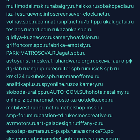
multimodal.msk.ru
habaigry.ru
haikko.ru
sobakopedia.ru
isz-fest.ru
ewnc.info
screensaver-clock.net.ru
volnav.spb.ru
comnat.ru
npf.net.ru
7bit.pp.ru
kalugatur.ru
tesiaes.ru
card.com.ru
kazanka.spb.ru
gildiya-kuznecov.ru
kameryboavision.ru
griffoncom.spb.ru
fabrika-emotsiy.ru
PARK-MATROSOVA.RU
agat.spb.ru
avtoyurist-moskva1.ru
hardware.org.ru
схема-авто.рф
dg-lab.ru
angrup.ru
recruiter.spb.ru
music8.spb.ru
krsk124.ru
kubok.spb.ru
romanofforex.ru
analitikaplus.ru
spyonline.ru
zosikamery.ru
sloboda-ural.pp.ru
AUTO-COM.SU
hohota.net
alimy.ru
online-z.com
aromat-vostoka.ru
otdelkaexp.ru
mobilvest.ru
bbd.net.ru
mebelshop.msk.ru
smp-forum.ru
bastion-td.ru
kosmoscreative.ru
avrmotors.ru
art-galadesign.ru
tiffany-c.ru
ecostep-samara.ru
d-p.spb.ru
галактика73.рф
sko.com.ru
davitamebel-spb.ru
fotsis.ru
tesiaes.ru