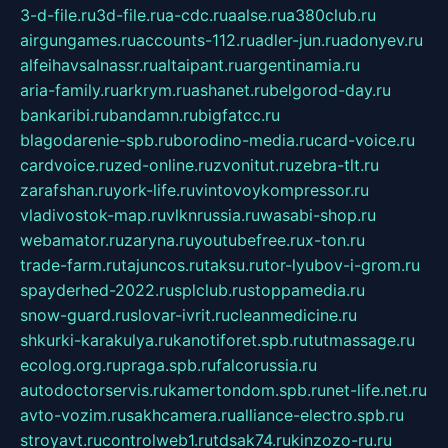
3-d-file.ru
3d-file.ru
a-cdc.ru
aalse.ru
a380club.ru
airgungames.ru
accounts-112.ru
adler-jun.ru
adonyev.ru
alfeihavsalnassr.ru
altaipant.ru
argentinamia.ru
aria-family.ru
arkrym.ru
ashanet.ru
belgorod-day.ru
bankaribi.ru
bandamn.ru
bigfatcc.ru
blagodarenie-spb.ru
borodino-media.ru
card-voice.ru
cardvoice.ru
zed-online.ru
zvonitut.ru
zebra-tlt.ru
zarafshan.ru
york-life.ru
vintovoykompressor.ru
vladivostok-map.ru
vlknrussia.ru
wasabi-shop.ru
webamator.ru
zaryna.ru
youtubefree.ru
x-ton.ru
trade-farm.ru
tajuncos.ru
taksu.ru
tor-lyubov-i-grom.ru
spayderhed-2022.ru
splclub.ru
stoppamedia.ru
snow-guard.ru
slovar-ivrit.ru
cleanmedicine.ru
shkurki-karakulya.ru
kanotiforet.spb.ru
tutmassage.ru
ecolog.org.ru
praga.spb.ru
falcorussia.ru
autodoctorservis.ru
kamertondom.spb.ru
net-life.net.ru
avto-vozim.ru
sakhcamera.ru
alliance-electro.spb.ru
stroyavt.ru
controlweb1.ru
tdsak74.ru
kinzozo-ru.ru