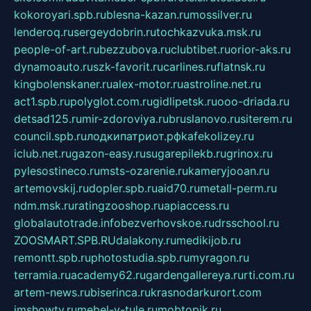
kokoroyari.spb.ru
blesna-kazan.ru
mossilver.ru
lenderoq.ru
sergeydobrin.ru
tochkazvuka.msk.ru
people-of-art.ru
bezzubova.ru
clubtibet.ru
orior-aks.ru
dynamoauto.ru
szk-favorit.ru
carlines.ru
flatnsk.ru
kingbolenskaner.ru
alex-motor.ru
astroline.net.ru
act1.spb.ru
polyglot.com.ru
gidlipetsk.ru
ooo-driada.ru
detsad125.ru
mir-zdoroviya.ru
bruslanovo.ru
siterem.ru
council.spb.ru
лодкипатриот.рф
kafekolizey.ru
iclub.net.ru
gazon-easy.ru
sugarepilekb.ru
grinox.ru
pylesostineco.ru
msts-ozarenie.ru
kameryjooan.ru
artemovskij.ru
dopler.spb.ru
aid70.ru
metall-perm.ru
ndm.msk.ru
ratingzooshop.ru
apiaccess.ru
globalautotrade.info
bezverhovskoe.ru
drsschool.ru
ZOOSMART.SPB.RU
dalakony.ru
medikijob.ru
remontt.spb.ru
photostudia.spb.ru
myragon.ru
terramia.ru
academy62.ru
gardengallereya.ru
rti.com.ru
artem-news.ru
biserinca.ru
krasnodarkurort.com
imshowtv.ru
mebel-v-tule.ru
mobtopik.ru