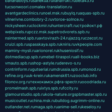
bananaboys.ru
sanekua.ru
lianafrukt.ru
beta43.ru
tucsonwoori.com
alex-translation.ru
avantgardeclinics.ru
noel.msk.ru
buylq.ru
aquas-spb.ru
vilnerivne.com
bobry-2.ru
vtoroe-solnce.ru
nickysheen.ru
clockmir.ru
huntercraft.ru
стройокт.рф
webpixels.ru
pczz.msk.su
petrodvorets.spb.ru
nsintermed.spb.ru
avtovirazh-24.ru
jazzq.ru
czecot.ru
cruizi.spb.ru
spasskaya.spb.ru
kniris.ru
vkpeople.com
maminy-mysli.ru
arionorel.ru
khuseniosif.ru
dotmediacup.spb.ru
mebel-tiraspol.ru
all-books.biz
vmauto.spb.ru
shop-astyle.ru
derevo-s.ru
contrinform.ru
gutserial.ru
mdrussia.spb.ru
monod.ru
refine.org.ru
uk-krein.ru
kamensk61.ru
zooclub.info
filonov.org.ru
технокамск.рф
ra-spectr.ru
ooodriada.ru
promelmash.spb.ru
ixtys.spb.ru
fccity.ru
glamourstudio.spb.ru
kola-nature.org
spbmaster.spb.ru
musicoutlet.ru
china.msk.ru
bulldog.su
grimm-online.ru
outlander.net.ru
maga.spb.ru
anime-sell.ru
keseloy.ru