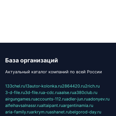
База организаций
Актуальный каталог компаний по всей России
133chel.ru
13autor-kolonka.ru
2864420.ru
2rich.ru
3-d-file.ru
3d-file.ru
a-cdc.ru
aalse.ru
a380club.ru
airgungames.ru
accounts-112.ru
adler-jun.ru
adonyev.ru
alfeihavsalnassr.ru
altaipant.ru
argentinamia.ru
aria-family.ru
arkrym.ru
ashanet.ru
belgorod-day.ru