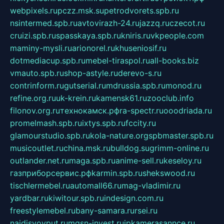
webpixels.ru
pczz.msk.su
petrodvorets.spb.ru
nsintermed.spb.ru
avtovirazh-24.ru
jazzq.ru
czecot.ru
cruizi.spb.ru
spasskaya.spb.ru
kniris.ru
vkpeople.com
maminy-mysli.ru
arionorel.ru
khuseniosif.ru
dotmediacup.spb.ru
mebel-tiraspol.ru
all-books.biz
vmauto.spb.ru
shop-astyle.ru
derevo-s.ru
contrinform.ru
gutserial.ru
mdrussia.spb.ru
monod.ru
refine.org.ru
uk-krein.ru
kamensk61.ru
zooclub.info
filonov.org.ru
технокамск.рф
ra-spectr.ru
ooodriada.ru
promelmash.spb.ru
ixtys.spb.ru
fccity.ru
glamourstudio.spb.ru
kola-nature.org
spbmaster.spb.ru
musicoutlet.ru
china.msk.ru
bulldog.su
grimm-online.ru
outlander.net.ru
maga.spb.ru
anime-sell.ru
keseloy.ru
газприборсервис.рф
karmin.spb.ru
shekswood.ru
tischlermebel.ru
automall66.ru
mag-vladimir.ru
yardbar.ru
kiwitour.spb.ru
indesign.com.ru
freestylemebel.ru
bany-samara.ru
rsei.ru
naidisvoyput.ru
mgsn-invest.ru
ipkamerasannce.ru