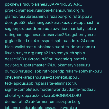
ppknews.ru
cult-alshei.ru
JAPANRUSSIA.RU
proekciyamebel.ru
imper-finans.ru
rim.org.ru
glamourai.ru
brassminus.ru
zabor-pro.ru
ftn.pp.ru
dorogoe58.ru
laimengpacker.ru
kuzova-zapchasti.ru
sageerp.ru
taxodrom.ru
dsrazvitie.ru
hardcity.net.ru
ratinghomegames.ru
topservice25.ru
gubernyan.ru
gtglasslined.ru
ii4.ru
tssport.spb.ru
andorra24.com
blackwallstreet.ru
oboimos.ru
optim-doors.com.ru
ikuch.ru
nycr.org.ru
npa21.ru
vremya-ch.spb.ru
desert000.ru
ivtorgi.ru
ifiori.ru
catalog-statei.ru
dcv.org.ru
spetsmaster174.ru
ipkameryhiseeu.ru
dum26.ru
ruspol.spb.ru
fr-opendp.ru
kam-solnyshko.ru
cheyenne-arapaho.ru
sevzapmetal.spb.ru
ted-lapidus.spb.ru
parasite-eliminator.ru
sigma-complete.ru
modernworld.ru
dama-moda.ru
eholot-group.ru
sk-nvkz.ru
DRONGOLD.RU
democratia2.ru
i-farmer.ru
mass-sport.org
jablonex.spb.ru
bookmess.ru
linkword.ru