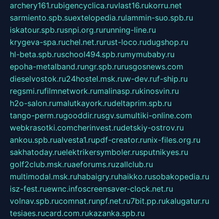
archery161.ru
bigencyclica.ru
vlast16.ru
korru.net
sarmiento.spb.su
extelopedia.ru
lammin-suo.spb.ru
iskatour.spb.ru
snpi.org.ru
running-line.ru
krygeva-spa.ru
chel.net.ru
rust-loco.ru
dugshop.ru
hl-beta.spb.ru
school494.spb.ru
mymubaby.ru
epoha-metalband.ru
ngr.spb.ru
rusgosnews.com
dieselvostok.ru
24hostel.msk.ru
w-dev.ru
f-ship.ru
regsmi.ru
filmnetwork.ru
malinasp.ru
kinosvin.ru
h2o-salon.ru
malutkayork.ru
deltaprim.spb.ru
tango-perm.ru
gooddir.ru
sgv.su
multiki-online.com
webkrasotki.com
cherinvest.ru
detskiy-ostrov.ru
ankou.spb.ru
alvesta1.ru
pdf-creator.ru
nix-files.org.ru
sakhatoday.ru
elektrikersymboler.ru
sputnikyes.ru
golf2club.msk.ru
aeforums.ru
zallclub.ru
multimodal.msk.ru
habaigry.ru
haikko.ru
sobakopedia.ru
isz-fest.ru
ewnc.info
screensaver-clock.net.ru
volnav.spb.ru
comnat.ru
npf.net.ru
7bit.pp.ru
kalugatur.ru
tesiaes.ru
card.com.ru
kazanka.spb.ru