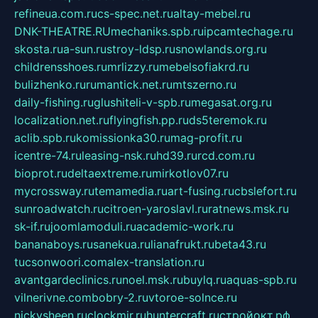
refineua.com.ru
cs-spec.net.ru
altay-mebel.ru
DNK-THEATRE.RU
mechaniks.spb.ru
ipcamtechage.ru
skosta.ru
a-sun.ru
stroy-ldsp.ru
snowlands.org.ru
childrensshoes.ru
mrlizzy.ru
mebelsofiakrd.ru
bulizhenko.ru
rumantick.net.ru
mtszerno.ru
daily-fishing.ru
glushiteli-v-spb.ru
megasat.org.ru
localization.net.ru
flyingfish.pp.ru
ds5teremok.ru
aclib.spb.ru
komissionka30.ru
mag-profit.ru
icentre-74.ru
leasing-nsk.ru
hd39.ru
rcd.com.ru
bioprot.ru
deltaextreme.ru
mirkotlov07.ru
mycrossway.ru
temamedia.ru
art-fusing.ru
cbslefort.ru
sunroadwatch.ru
citroen-yaroslavl.ru
ratnews.msk.ru
sk-if.ru
joomlamoduli.ru
academic-work.ru
bananaboys.ru
sanekua.ru
lianafrukt.ru
beta43.ru
tucsonwoori.com
alex-translation.ru
avantgardeclinics.ru
noel.msk.ru
buylq.ru
aquas-spb.ru
vilnerivne.com
bobry-2.ru
vtoroe-solnce.ru
nickysheen.ru
clockmir.ru
huntercraft.ru
стройокт.рф