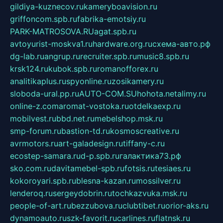
gildiya-kuznecov.ru
kameryboavision.ru
griffoncom.spb.ru
fabrika-emotsiy.ru
PARK-MATROSOVA.RU
agat.spb.ru
avtoyurist-moskva1.ru
hardware.org.ru
схема-авто.рф
dg-lab.ru
angrup.ru
recruiter.spb.ru
music8.spb.ru
krsk124.ru
kubok.spb.ru
romanofforex.ru
analitikaplus.ru
spyonline.ru
zosikamery.ru
sloboda-ural.pp.ru
AUTO-COM.SU
hohota.net
alimy.ru
online-z.com
aromat-vostoka.ru
otdelkaexp.ru
mobilvest.ru
bbd.net.ru
mebelshop.msk.ru
smp-forum.ru
bastion-td.ru
kosmoscreative.ru
avrmotors.ru
art-galadesign.ru
tiffany-c.ru
ecostep-samara.ru
d-p.spb.ru
галактика73.рф
sko.com.ru
davitamebel-spb.ru
fotsis.ru
tesiaes.ru
kokoroyari.spb.ru
blesna-kazan.ru
mossilver.ru
lenderoq.ru
sergeydobrin.ru
tochkazvuka.msk.ru
people-of-art.ru
bezzubova.ru
clubtibet.ru
orior-aks.ru
dynamoauto.ru
szk-favorit.ru
carlines.ru
flatnsk.ru