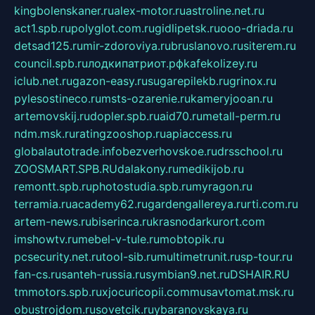
kingbolenskaner.ru
alex-motor.ru
astroline.net.ru
act1.spb.ru
polyglot.com.ru
gidlipetsk.ru
ooo-driada.ru
detsad125.ru
mir-zdoroviya.ru
bruslanovo.ru
siterem.ru
council.spb.ru
лодкипатриот.рф
kafekolizey.ru
iclub.net.ru
gazon-easy.ru
sugarepilekb.ru
grinox.ru
pylesostineco.ru
msts-ozarenie.ru
kameryjooan.ru
artemovskij.ru
dopler.spb.ru
aid70.ru
metall-perm.ru
ndm.msk.ru
ratingzooshop.ru
apiaccess.ru
globalautotrade.info
bezverhovskoe.ru
drsschool.ru
ZOOSMART.SPB.RU
dalakony.ru
medikijob.ru
remontt.spb.ru
photostudia.spb.ru
myragon.ru
terramia.ru
academy62.ru
gardengallereya.ru
rti.com.ru
artem-news.ru
biserinca.ru
krasnodarkurort.com
imshowtv.ru
mebel-v-tule.ru
mobtopik.ru
pcsecurity.net.ru
tool-sib.ru
multimetrunit.ru
sp-tour.ru
fan-cs.ru
santeh-russia.ru
symbian9.net.ru
DSHAIR.RU
tmmotors.spb.ru
xjocuricopii.com
musavtomat.msk.ru
obustrojdom.ru
sovetcik.ru
ybaranovskaya.ru