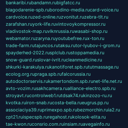
bankaribi.ru
bandamn.ru
bigfatcc.ru
blagodarenie-spb.ru
borodino-media.ru
card-voice.ru
cardvoice.ru
zed-online.ru
zvonitut.ru
zebra-tlt.ru
zarafshan.ru
york-life.ru
vintovoykompressor.ru
vladivostok-map.ru
vlknrussia.ru
wasabi-shop.ru
webamator.ru
zaryna.ru
youtubefree.ru
x-ton.ru
trade-farm.ru
tajuncos.ru
taksu.ru
tor-lyubov-i-grom.ru
spayderhed-2022.ru
splclub.ru
stoppamedia.ru
snow-guard.ru
slovar-ivrit.ru
cleanmedicine.ru
shkurki-karakulya.ru
kanotiforet.spb.ru
tutmassage.ru
ecolog.org.ru
praga.spb.ru
falcorussia.ru
autodoctorservis.ru
kamertondom.spb.ru
net-life.net.ru
avto-vozim.ru
sakhcamera.ru
alliance-electro.spb.ru
stroyavt.ru
controlweb1.ru
tdsak74.ru
kinzozo-ru.ru
kvotka.ru
iron-snab.ru
costa-bella.ru
eugrus.pp.ru
associaciya39.ru
primexpo.spb.ru
bezmorchin.ru
ia2.ru
cpt21.ru
ispecspb.ru
regahost.ru
kolosok-elita.ru
tae-kwon.ru
consrio.com.ru
insiam.ru
avegainfo.ru