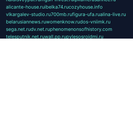
alicante-house.ru
ibelka74.ru
cozyhouse.info
vlkargalev-studio.ru
700mb.ru
figura-ufa.ru
alina-live.ru
belarusiannews.ru
womenknow.ru
dos-vniimk.ru
sega.net.ru
dv.net.ru
phenomenonsofhistory.com
telesputnik.net.ru
wall.pp.ru
pylesosroidmi.ru
gtc-clan.ru
cligs.ru
bibikazap.ru
popova.org.ru
netwhistler.spb.ru
bellvil.ru
bonzon.ru
iss-vladik.ru
defiparis.net.ru
las-gryzas.ru
amku.ru
electednews.spb.ru
feather.org.ru
spar72.ru
tankiigri.ru
dominus.com.ru
ibtree.ru
sanykool.pp.ru
unixlib.org.ru
menatep.spb.ru
gartenterrassen.ru
printeka.ru
skvozilka.com.ru
parkovka-pub.ru
lovemobi.ru
art-ru.ru
emulatorz.com.ru
alucomp.com.ru
tatforum.com.ru
alternativa-profi.ru
dermakler.ru
artsurvey.ru
aredir.ru
khimspas.ru
centr-maxi.ru
2018r.ru
bort-stomer-defort.ru
professional2.ru
gibsons.ru
artselena.ru
art-pilot.ru
ingredient.spb.ru