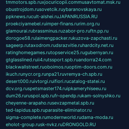
tmmotors.spb.ru
xjocuricopii.com
musavtomat.msk.ru
obustrojdom.ru
sovetcik.ru
ybaranovskaya.ru
ppknews.ru
cult-alshei.ru
JAPANRUSSIA.RU
proekciyamebel.ru
imper-finans.ru
rim.org.ru
glamourai.ru
brassminus.ru
zabor-pro.ru
ftn.pp.ru
dorogoe58.ru
laimengpacker.ru
kuzova-zapchasti.ru
sageerp.ru
taxodrom.ru
dsrazvitie.ru
hardcity.net.ru
ratinghomegames.ru
topservice25.ru
gubernyan.ru
gtglasslined.ru
ii4.ru
tssport.spb.ru
andorra24.com
blackwallstreet.ru
oboimos.ru
optim-doors.com.ru
ikuch.ru
nycr.org.ru
npa21.ru
vremya-ch.spb.ru
desert000.ru
ivtorgi.ru
ifiori.ru
catalog-statei.ru
dcv.org.ru
spetsmaster174.ru
ipkameryhiseeu.ru
dum26.ru
ruspol.spb.ru
fr-opendp.ru
kam-solnyshko.ru
cheyenne-arapaho.ru
sevzapmetal.spb.ru
ted-lapidus.spb.ru
parasite-eliminator.ru
sigma-complete.ru
modernworld.ru
dama-moda.ru
eholot-group.ru
sk-nvkz.ru
DRONGOLD.RU