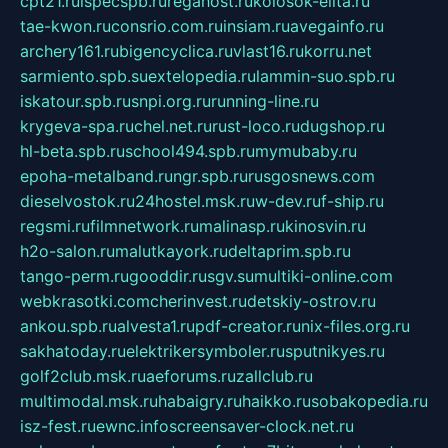
cpt21.ru
ispecspb.ru
regahost.ru
kolosok-elita.ru
tae-kwon.ru
consrio.com.ru
insiam.ru
avegainfo.ru
archery161.ru
bigencyclica.ru
vlast16.ru
korru.net
sarmiento.spb.su
extelopedia.ru
lammin-suo.spb.ru
iskatour.spb.ru
snpi.org.ru
running-line.ru
krygeva-spa.ru
chel.net.ru
rust-loco.ru
dugshop.ru
hl-beta.spb.ru
school494.spb.ru
mymubaby.ru
epoha-metalband.ru
ngr.spb.ru
rusgosnews.com
dieselvostok.ru
24hostel.msk.ru
w-dev.ru
f-ship.ru
regsmi.ru
filmnetwork.ru
malinasp.ru
kinosvin.ru
h2o-salon.ru
malutkayork.ru
deltaprim.spb.ru
tango-perm.ru
gooddir.ru
sgv.su
multiki-online.com
webkrasotki.com
cherinvest.ru
detskiy-ostrov.ru
ankou.spb.ru
alvesta1.ru
pdf-creator.ru
nix-files.org.ru
sakhatoday.ru
elektrikersymboler.ru
sputnikyes.ru
golf2club.msk.ru
aeforums.ru
zallclub.ru
multimodal.msk.ru
habaigry.ru
haikko.ru
sobakopedia.ru
isz-fest.ru
ewnc.info
screensaver-clock.net.ru