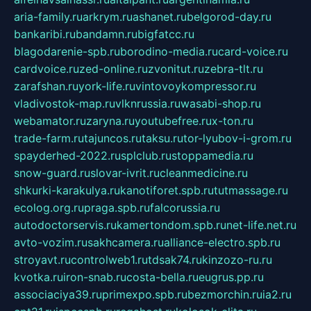
aria-family.ru
arkrym.ru
ashanet.ru
belgorod-day.ru
bankaribi.ru
bandamn.ru
bigfatcc.ru
blagodarenie-spb.ru
borodino-media.ru
card-voice.ru
cardvoice.ru
zed-online.ru
zvonitut.ru
zebra-tlt.ru
zarafshan.ru
york-life.ru
vintovoykompressor.ru
vladivostok-map.ru
vlknrussia.ru
wasabi-shop.ru
webamator.ru
zaryna.ru
youtubefree.ru
x-ton.ru
trade-farm.ru
tajuncos.ru
taksu.ru
tor-lyubov-i-grom.ru
spayderhed-2022.ru
splclub.ru
stoppamedia.ru
snow-guard.ru
slovar-ivrit.ru
cleanmedicine.ru
shkurki-karakulya.ru
kanotiforet.spb.ru
tutmassage.ru
ecolog.org.ru
praga.spb.ru
falcorussia.ru
autodoctorservis.ru
kamertondom.spb.ru
net-life.net.ru
avto-vozim.ru
sakhcamera.ru
alliance-electro.spb.ru
stroyavt.ru
controlweb1.ru
tdsak74.ru
kinzozo-ru.ru
kvotka.ru
iron-snab.ru
costa-bella.ru
eugrus.pp.ru
associaciya39.ru
primexpo.spb.ru
bezmorchin.ru
ia2.ru