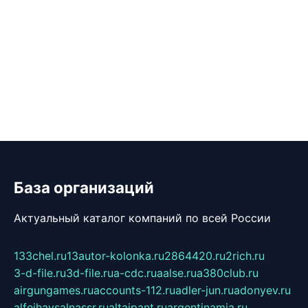
База организаций
Актуальный каталог компаний по всей России
133chel.ru
13autor-kolonka.ru
2864420.ru
2rich.ru
3-d-file.ru
3d-file.ru
a-cdc.ru
aalse.ru
a380club.ru
airgungames.ru
accounts-112.ru
adler-jun.ru
adonyev.ru
alfeihavsalnassr.ru
altaipant.ru
argentinamia.ru