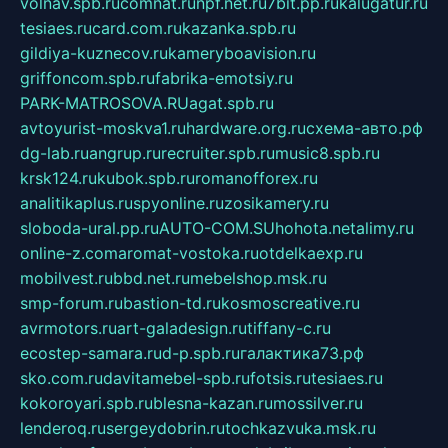
volnav.spb.ru
comnat.ru
npf.net.ru
7bit.pp.ru
kalugatur.ru
tesiaes.ru
card.com.ru
kazanka.spb.ru
gildiya-kuznecov.ru
kameryboavision.ru
griffoncom.spb.ru
fabrika-emotsiy.ru
PARK-MATROSOVA.RU
agat.spb.ru
avtoyurist-moskva1.ru
hardware.org.ru
схема-авто.рф
dg-lab.ru
angrup.ru
recruiter.spb.ru
music8.spb.ru
krsk124.ru
kubok.spb.ru
romanofforex.ru
analitikaplus.ru
spyonline.ru
zosikamery.ru
sloboda-ural.pp.ru
AUTO-COM.SU
hohota.net
alimy.ru
online-z.com
aromat-vostoka.ru
otdelkaexp.ru
mobilvest.ru
bbd.net.ru
mebelshop.msk.ru
smp-forum.ru
bastion-td.ru
kosmoscreative.ru
avrmotors.ru
art-galadesign.ru
tiffany-c.ru
ecostep-samara.ru
d-p.spb.ru
галактика73.рф
sko.com.ru
davitamebel-spb.ru
fotsis.ru
tesiaes.ru
kokoroyari.spb.ru
blesna-kazan.ru
mossilver.ru
lenderoq.ru
sergeydobrin.ru
tochkazvuka.msk.ru