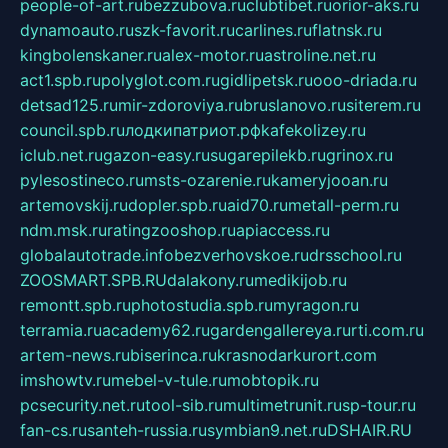
people-of-art.ru
bezzubova.ru
clubtibet.ru
orior-aks.ru
dynamoauto.ru
szk-favorit.ru
carlines.ru
flatnsk.ru
kingbolenskaner.ru
alex-motor.ru
astroline.net.ru
act1.spb.ru
polyglot.com.ru
gidlipetsk.ru
ooo-driada.ru
detsad125.ru
mir-zdoroviya.ru
bruslanovo.ru
siterem.ru
council.spb.ru
лодкипатриот.рф
kafekolizey.ru
iclub.net.ru
gazon-easy.ru
sugarepilekb.ru
grinox.ru
pylesostineco.ru
msts-ozarenie.ru
kameryjooan.ru
artemovskij.ru
dopler.spb.ru
aid70.ru
metall-perm.ru
ndm.msk.ru
ratingzooshop.ru
apiaccess.ru
globalautotrade.info
bezverhovskoe.ru
drsschool.ru
ZOOSMART.SPB.RU
dalakony.ru
medikijob.ru
remontt.spb.ru
photostudia.spb.ru
myragon.ru
terramia.ru
academy62.ru
gardengallereya.ru
rti.com.ru
artem-news.ru
biserinca.ru
krasnodarkurort.com
imshowtv.ru
mebel-v-tule.ru
mobtopik.ru
pcsecurity.net.ru
tool-sib.ru
multimetrunit.ru
sp-tour.ru
fan-cs.ru
santeh-russia.ru
symbian9.net.ru
DSHAIR.RU