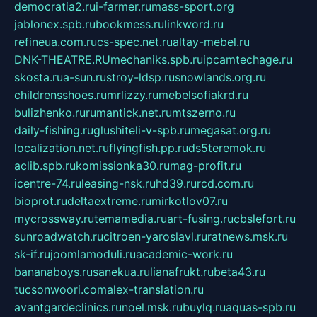
democratia2.ru
i-farmer.ru
mass-sport.org
jablonex.spb.ru
bookmess.ru
linkword.ru
refineua.com.ru
cs-spec.net.ru
altay-mebel.ru
DNK-THEATRE.RU
mechaniks.spb.ru
ipcamtechage.ru
skosta.ru
a-sun.ru
stroy-ldsp.ru
snowlands.org.ru
childrensshoes.ru
mrlizzy.ru
mebelsofiakrd.ru
bulizhenko.ru
rumantick.net.ru
mtszerno.ru
daily-fishing.ru
glushiteli-v-spb.ru
megasat.org.ru
localization.net.ru
flyingfish.pp.ru
ds5teremok.ru
aclib.spb.ru
komissionka30.ru
mag-profit.ru
icentre-74.ru
leasing-nsk.ru
hd39.ru
rcd.com.ru
bioprot.ru
deltaextreme.ru
mirkotlov07.ru
mycrossway.ru
temamedia.ru
art-fusing.ru
cbslefort.ru
sunroadwatch.ru
citroen-yaroslavl.ru
ratnews.msk.ru
sk-if.ru
joomlamoduli.ru
academic-work.ru
bananaboys.ru
sanekua.ru
lianafrukt.ru
beta43.ru
tucsonwoori.com
alex-translation.ru
avantgardeclinics.ru
noel.msk.ru
buylq.ru
aquas-spb.ru