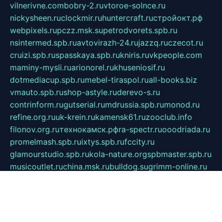
vilnerivne.com
bobry-2.ru
vtoroe-solnce.ru
nickysheen.ru
clockmir.ru
huntercraft.ru
стройокт.рф
webpixels.ru
pczz.msk.su
petrodvorets.spb.ru
nsintermed.spb.ru
avtovirazh-24.ru
jazzq.ru
czecot.ru
cruizi.spb.ru
spasskaya.spb.ru
kniris.ru
vkpeople.com
maminy-mysli.ru
arionorel.ru
khuseniosif.ru
dotmediacup.spb.ru
mebel-tiraspol.ru
all-books.biz
vmauto.spb.ru
shop-astyle.ru
derevo-s.ru
contrinform.ru
gutserial.ru
mdrussia.spb.ru
monod.ru
refine.org.ru
uk-krein.ru
kamensk61.ru
zooclub.info
filonov.org.ru
технокамск.рф
ra-spectr.ru
ooodriada.ru
promelmash.spb.ru
ixtys.spb.ru
fccity.ru
glamourstudio.spb.ru
kola-nature.org
spbmaster.spb.ru
musicoutlet.ru
china.msk.ru
bulldog.su
grimm-online.ru
outlander.net.ru
maga.spb.ru
anime-sell.ru
keseloy.ru
газприборсервис.рф
karmin.spb.ru
shekswood.ru
tischlermebel.ru
automall66.ru
mag-vladimir.ru
yardbar.ru
kiwitour.spb.ru
indesign.com.ru