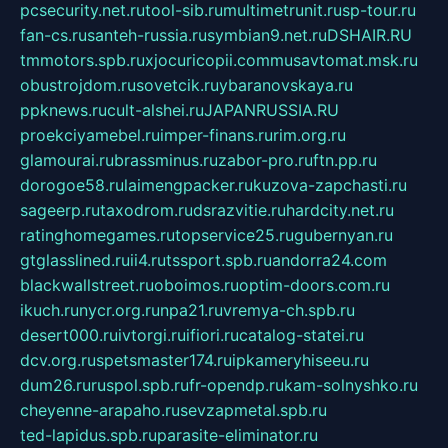
pcsecurity.net.ru
tool-sib.ru
multimetrunit.ru
sp-tour.ru
fan-cs.ru
santeh-russia.ru
symbian9.net.ru
DSHAIR.RU
tmmotors.spb.ru
xjocuricopii.com
musavtomat.msk.ru
obustrojdom.ru
sovetcik.ru
ybaranovskaya.ru
ppknews.ru
cult-alshei.ru
JAPANRUSSIA.RU
proekciyamebel.ru
imper-finans.ru
rim.org.ru
glamourai.ru
brassminus.ru
zabor-pro.ru
ftn.pp.ru
dorogoe58.ru
laimengpacker.ru
kuzova-zapchasti.ru
sageerp.ru
taxodrom.ru
dsrazvitie.ru
hardcity.net.ru
ratinghomegames.ru
topservice25.ru
gubernyan.ru
gtglasslined.ru
ii4.ru
tssport.spb.ru
andorra24.com
blackwallstreet.ru
oboimos.ru
optim-doors.com.ru
ikuch.ru
nycr.org.ru
npa21.ru
vremya-ch.spb.ru
desert000.ru
ivtorgi.ru
ifiori.ru
catalog-statei.ru
dcv.org.ru
spetsmaster174.ru
ipkameryhiseeu.ru
dum26.ru
ruspol.spb.ru
fr-opendp.ru
kam-solnyshko.ru
cheyenne-arapaho.ru
sevzapmetal.spb.ru
ted-lapidus.spb.ru
parasite-eliminator.ru