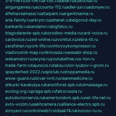
3-d-file.ru
3d-file.ru
a-cdc.ru
aalse.ru
a380club.ru
airgungames.ru
accounts-112.ru
adler-jun.ru
adonyev.ru
alfeihavsalnassr.ru
altaipant.ru
argentinamia.ru
aria-family.ru
arkrym.ru
ashanet.ru
belgorod-day.ru
bankaribi.ru
bandamn.ru
bigfatcc.ru
blagodarenie-spb.ru
borodino-media.ru
card-voice.ru
cardvoice.ru
zed-online.ru
zvonitut.ru
zebra-tlt.ru
zarafshan.ru
york-life.ru
vintovoykompressor.ru
vladivostok-map.ru
vlknrussia.ru
wasabi-shop.ru
webamator.ru
zaryna.ru
youtubefree.ru
x-ton.ru
trade-farm.ru
tajuncos.ru
taksu.ru
tor-lyubov-i-grom.ru
spayderhed-2022.ru
splclub.ru
stoppamedia.ru
snow-guard.ru
slovar-ivrit.ru
cleanmedicine.ru
shkurki-karakulya.ru
kanotiforet.spb.ru
tutmassage.ru
ecolog.org.ru
praga.spb.ru
falcorussia.ru
autodoctorservis.ru
kamertondom.spb.ru
net-life.net.ru
avto-vozim.ru
sakhcamera.ru
alliance-electro.spb.ru
stroyavt.ru
controlweb1.ru
tdsak74.ru
kinzozo-ru.ru