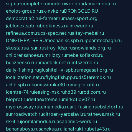
sigma-complete.ru
modernworld.ru
dama-moda.ru
eholot-group.ru
sk-nvkz.ru
DRONGOLD.RU
democratia2.ru
i-farmer.ru
mass-sport.org
jablonex.spb.ru
bookmess.ru
linkword.ru
refineua.com.ru
cs-spec.net.ru
altay-mebel.ru
DNK-THEATRE.RU
mechaniks.spb.ru
ipcamtechage.ru
skosta.ru
a-sun.ru
stroy-ldsp.ru
snowlands.org.ru
childrensshoes.ru
mrlizzy.ru
mebelsofiakrd.ru
bulizhenko.ru
rumantick.net.ru
mtszerno.ru
daily-fishing.ru
glushiteli-v-spb.ru
megasat.org.ru
localization.net.ru
flyingfish.pp.ru
ds5teremok.ru
aclib.spb.ru
komissionka30.ru
mag-profit.ru
icentre-74.ru
leasing-nsk.ru
hd39.ru
rcd.com.ru
bioprot.ru
deltaextreme.ru
mirkotlov07.ru
mycrossway.ru
temamedia.ru
art-fusing.ru
cbslefort.ru
sunroadwatch.ru
citroen-yaroslavl.ru
ratnews.msk.ru
sk-if.ru
joomlamoduli.ru
academic-work.ru
bananaboys.ru
sanekua.ru
lianafrukt.ru
beta43.ru