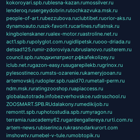
kokoroyari.spb.ru
blesna-kazan.ru
mossilver.ru
lenderoq.ru
sergeydobrin.ru
tochkazvuka.msk.ru
people-of-art.ru
bezzubova.ru
clubtibet.ru
orior-aks.ru
dynamoauto.ru
szk-favorit.ru
carlines.ru
flatnsk.ru
kingbolenskaner.ru
alex-motor.ru
astroline.net.ru
act1.spb.ru
polyglot.com.ru
gidlipetsk.ru
ooo-driada.ru
detsad125.ru
mir-zdoroviya.ru
bruslanovo.ru
siterem.ru
council.spb.ru
лодкипатриот.рф
kafekolizey.ru
iclub.net.ru
gazon-easy.ru
sugarepilekb.ru
grinox.ru
pylesostineco.ru
msts-ozarenie.ru
kameryjooan.ru
artemovskij.ru
dopler.spb.ru
aid70.ru
metall-perm.ru
ndm.msk.ru
ratingzooshop.ru
apiaccess.ru
globalautotrade.info
bezverhovskoe.ru
drsschool.ru
ZOOSMART.SPB.RU
dalakony.ru
medikijob.ru
remontt.spb.ru
photostudia.spb.ru
myragon.ru
terramia.ru
academy62.ru
gardengallereya.ru
rti.com.ru
artem-news.ru
biserinca.ru
krasnodarkurort.com
imshowtv.ru
mebel-v-tule.ru
mobtopik.ru