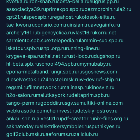
kvotka.ru
iron-snab.ru
costa-bella.ru
eugrus.pp.ru
associaciya39.ru
primexpo.spb.ru
bezmorchin.ru
ia2.ru
cpt21.ru
ispecspb.ru
regahost.ru
kolosok-elita.ru
tae-kwon.ru
consrio.com.ru
insiam.ru
avegainfo.ru
archery161.ru
bigencyclica.ru
vlast16.ru
korru.net
sarmiento.spb.su
extelopedia.ru
lammin-suo.spb.ru
iskatour.spb.ru
snpi.org.ru
running-line.ru
krygeva-spa.ru
chel.net.ru
rust-loco.ru
dugshop.ru
hl-beta.spb.ru
school494.spb.ru
mymubaby.ru
epoha-metalband.ru
ngr.spb.ru
rusgosnews.com
dieselvostok.ru
24hostel.msk.ru
w-dev.ru
f-ship.ru
regsmi.ru
filmnetwork.ru
malinasp.ru
kinosvin.ru
h2o-salon.ru
malutkayork.ru
deltaprim.spb.ru
tango-perm.ru
gooddir.ru
sgv.su
multiki-online.com
webkrasotki.com
cherinvest.ru
detskiy-ostrov.ru
ankou.spb.ru
alvesta1.ru
pdf-creator.ru
nix-files.org.ru
sakhatoday.ru
elektrikersymboler.ru
sputnikyes.ru
golf2club.msk.ru
aeforums.ru
zallclub.ru