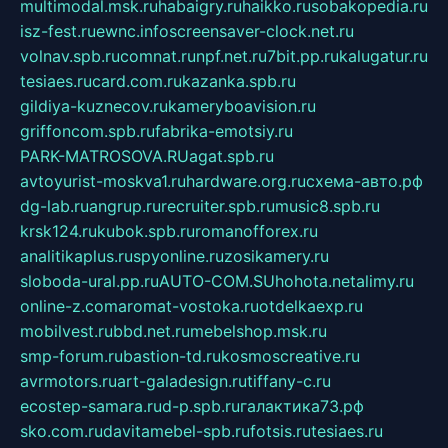
multimodal.msk.ru
habaigry.ru
haikko.ru
sobakopedia.ru
isz-fest.ru
ewnc.info
screensaver-clock.net.ru
volnav.spb.ru
comnat.ru
npf.net.ru
7bit.pp.ru
kalugatur.ru
tesiaes.ru
card.com.ru
kazanka.spb.ru
gildiya-kuznecov.ru
kameryboavision.ru
griffoncom.spb.ru
fabrika-emotsiy.ru
PARK-MATROSOVA.RU
agat.spb.ru
avtoyurist-moskva1.ru
hardware.org.ru
схема-авто.рф
dg-lab.ru
angrup.ru
recruiter.spb.ru
music8.spb.ru
krsk124.ru
kubok.spb.ru
romanofforex.ru
analitikaplus.ru
spyonline.ru
zosikamery.ru
sloboda-ural.pp.ru
AUTO-COM.SU
hohota.net
alimy.ru
online-z.com
aromat-vostoka.ru
otdelkaexp.ru
mobilvest.ru
bbd.net.ru
mebelshop.msk.ru
smp-forum.ru
bastion-td.ru
kosmoscreative.ru
avrmotors.ru
art-galadesign.ru
tiffany-c.ru
ecostep-samara.ru
d-p.spb.ru
галактика73.рф
sko.com.ru
davitamebel-spb.ru
fotsis.ru
tesiaes.ru