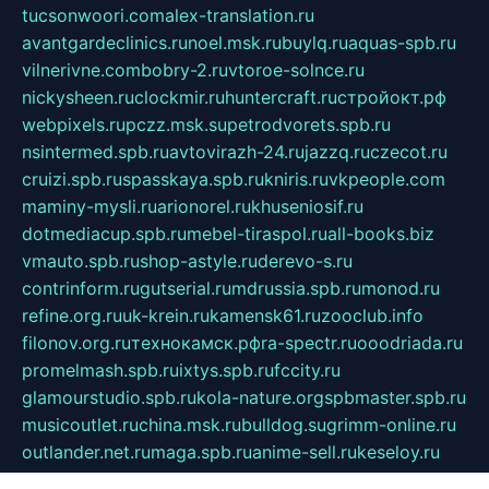
tucsonwoori.com
alex-translation.ru
avantgardeclinics.ru
noel.msk.ru
buylq.ru
aquas-spb.ru
vilnerivne.com
bobry-2.ru
vtoroe-solnce.ru
nickysheen.ru
clockmir.ru
huntercraft.ru
стройокт.рф
webpixels.ru
pczz.msk.su
petrodvorets.spb.ru
nsintermed.spb.ru
avtovirazh-24.ru
jazzq.ru
czecot.ru
cruizi.spb.ru
spasskaya.spb.ru
kniris.ru
vkpeople.com
maminy-mysli.ru
arionorel.ru
khuseniosif.ru
dotmediacup.spb.ru
mebel-tiraspol.ru
all-books.biz
vmauto.spb.ru
shop-astyle.ru
derevo-s.ru
contrinform.ru
gutserial.ru
mdrussia.spb.ru
monod.ru
refine.org.ru
uk-krein.ru
kamensk61.ru
zooclub.info
filonov.org.ru
технокамск.рф
ra-spectr.ru
ooodriada.ru
promelmash.spb.ru
ixtys.spb.ru
fccity.ru
glamourstudio.spb.ru
kola-nature.org
spbmaster.spb.ru
musicoutlet.ru
china.msk.ru
bulldog.su
grimm-online.ru
outlander.net.ru
maga.spb.ru
anime-sell.ru
keseloy.ru
газприборсервис.рф
karmin.spb.ru
shekswood.ru