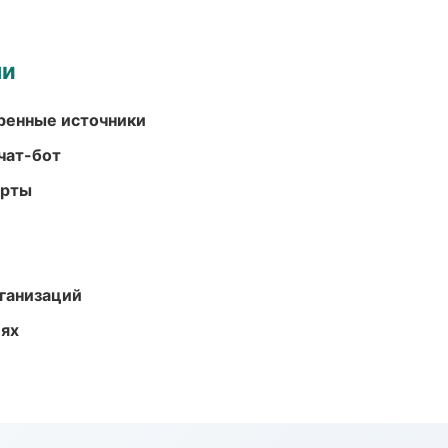
ми
еренные источники
чат-бот
арты
ганизаций
иях