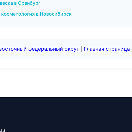
двеска в Оренбург
я косметология в Новосибирск
евосточный федеральный округ
|
Главная страница
сии