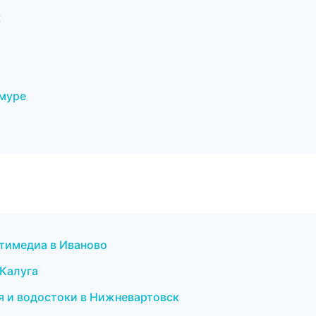
к
Амуре
ьтимедиа в Иваново
 Калуга
 и водостоки в Нижневартовск