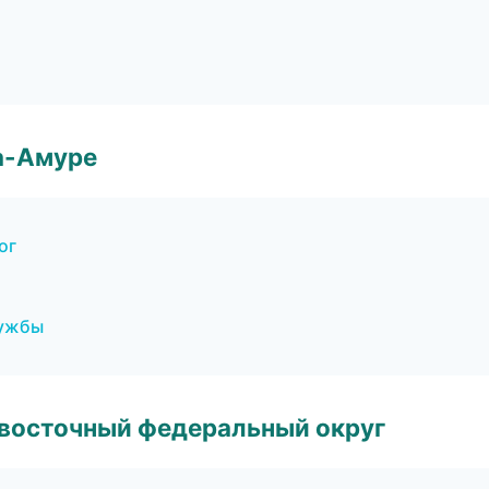
а-Амуре
ог
лужбы
евосточный федеральный округ