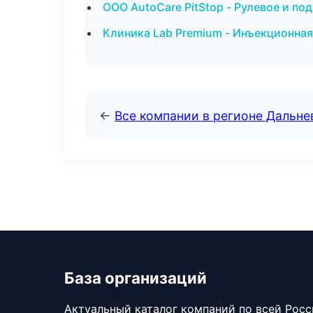
ООО AutoCare PitStop - Рулевое и по
Клиника Lab Premium - Инъекционна
←
Все компании в регионе Дальн
База организаций
Актуальный каталог компаний по всей Рос