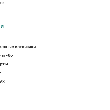
ке
ми
еренные источники
чат-бот
арты
и
иях