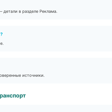
— детали в разделе Реклама.
е?
е.
роверенные источники.
транспорт