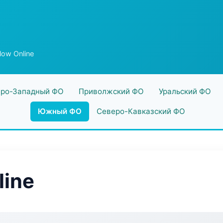
low Online
ро-Западный ФО
Приволжский ФО
Уральский ФО
Южный ФО
Северо-Кавказский ФО
line