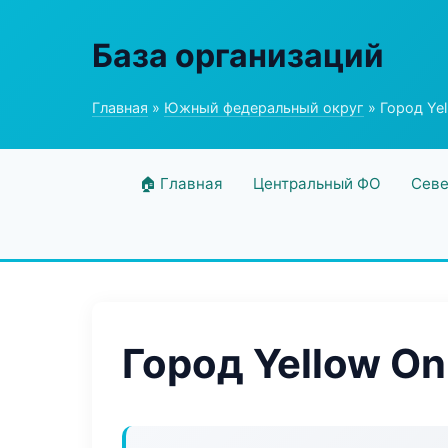
База организаций
Главная
»
Южный федеральный округ
» Город Yel
🏠 Главная
Центральный ФО
Севе
Город Yellow On