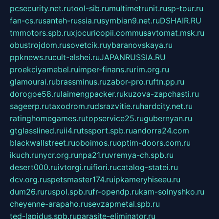
pcsecurity.net.ru
tool-sib.ru
multimetrunit.ru
sp-tour.ru
fan-cs.ru
santeh-russia.ru
symbian9.net.ru
DSHAIR.RU
tmmotors.spb.ru
xjocuricopii.com
musavtomat.msk.ru
obustrojdom.ru
sovetcik.ru
ybaranovskaya.ru
ppknews.ru
cult-alshei.ru
JAPANRUSSIA.RU
proekciyamebel.ru
imper-finans.ru
rim.org.ru
glamourai.ru
brassminus.ru
zabor-pro.ru
ftn.pp.ru
dorogoe58.ru
laimengpacker.ru
kuzova-zapchasti.ru
sageerp.ru
taxodrom.ru
dsrazvitie.ru
hardcity.net.ru
ratinghomegames.ru
topservice25.ru
gubernyan.ru
gtglasslined.ru
ii4.ru
tssport.spb.ru
andorra24.com
blackwallstreet.ru
oboimos.ru
optim-doors.com.ru
ikuch.ru
nycr.org.ru
npa21.ru
vremya-ch.spb.ru
desert000.ru
ivtorgi.ru
ifiori.ru
catalog-statei.ru
dcv.org.ru
spetsmaster174.ru
ipkameryhiseeu.ru
dum26.ru
ruspol.spb.ru
fr-opendp.ru
kam-solnyshko.ru
cheyenne-arapaho.ru
sevzapmetal.spb.ru
ted-lapidus.spb.ru
parasite-eliminator.ru