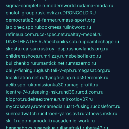
sigma-complete.ru
modernworld.ru
dama-moda.ru
eholot-group.ru
sk-nvkz.ru
DRONGOLD.RU
democratia2.ru
i-farmer.ru
mass-sport.org
jablonex.spb.ru
bookmess.ru
linkword.ru
refineua.com.ru
cs-spec.net.ru
altay-mebel.ru
DNK-THEATRE.RU
mechaniks.spb.ru
ipcamtechage.ru
skosta.ru
a-sun.ru
stroy-ldsp.ru
snowlands.org.ru
childrensshoes.ru
mrlizzy.ru
mebelsofiakrd.ru
bulizhenko.ru
rumantick.net.ru
mtszerno.ru
daily-fishing.ru
glushiteli-v-spb.ru
megasat.org.ru
localization.net.ru
flyingfish.pp.ru
ds5teremok.ru
aclib.spb.ru
komissionka30.ru
mag-profit.ru
icentre-74.ru
leasing-nsk.ru
hd39.ru
rcd.com.ru
bioprot.ru
deltaextreme.ru
mirkotlov07.ru
mycrossway.ru
temamedia.ru
art-fusing.ru
cbslefort.ru
sunroadwatch.ru
citroen-yaroslavl.ru
ratnews.msk.ru
sk-if.ru
joomlamoduli.ru
academic-work.ru
bananaboys.ru
sanekua.ru
lianafrukt.ru
beta43.ru