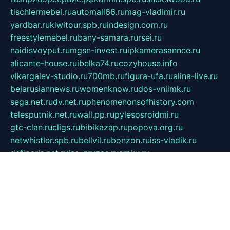
tischlermebel.ru
automall66.ru
mag-vladimir.ru
yardbar.ru
kiwitour.spb.ru
indesign.com.ru
freestylemebel.ru
bany-samara.ru
rsei.ru
naidisvoyput.ru
mgsn-invest.ru
ipkamerasannce.ru
alicante-house.ru
ibelka74.ru
cozyhouse.info
vlkargalev-studio.ru
700mb.ru
figura-ufa.ru
alina-live.ru
belarusiannews.ru
womenknow.ru
dos-vniimk.ru
sega.net.ru
dv.net.ru
phenomenonsofhistory.com
telesputnik.net.ru
wall.pp.ru
pylesosroidmi.ru
gtc-clan.ru
cligs.ru
bibikazap.ru
popova.org.ru
netwhistler.spb.ru
bellvil.ru
bonzon.ru
iss-vladik.ru
defiparis.net.ru
las-gryzas.ru
amku.ru
electednews.spb.ru
feather.org.ru
spar72.ru
tankiigri.ru
dominus.com.ru
ibtree.ru
sanykool.pp.ru
unixlib.org.ru
menatep.spb.ru
gartenterrassen.ru
printeka.ru
skvozilka.com.ru
parkovka-pub.ru
lovemobi.ru
art-ru.ru
emulatorz.com.ru
alucomp.com.ru
tatforum.com.ru