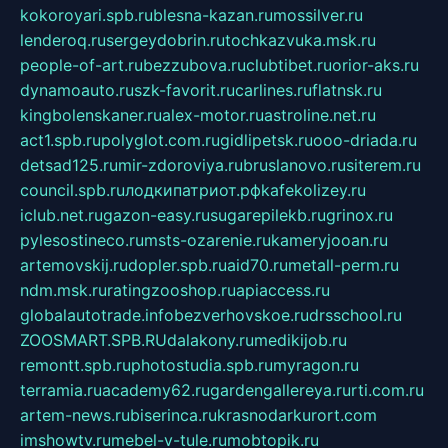
kokoroyari.spb.ru
blesna-kazan.ru
mossilver.ru
lenderoq.ru
sergeydobrin.ru
tochkazvuka.msk.ru
people-of-art.ru
bezzubova.ru
clubtibet.ru
orior-aks.ru
dynamoauto.ru
szk-favorit.ru
carlines.ru
flatnsk.ru
kingbolenskaner.ru
alex-motor.ru
astroline.net.ru
act1.spb.ru
polyglot.com.ru
gidlipetsk.ru
ooo-driada.ru
detsad125.ru
mir-zdoroviya.ru
bruslanovo.ru
siterem.ru
council.spb.ru
лодкипатриот.рф
kafekolizey.ru
iclub.net.ru
gazon-easy.ru
sugarepilekb.ru
grinox.ru
pylesostineco.ru
msts-ozarenie.ru
kameryjooan.ru
artemovskij.ru
dopler.spb.ru
aid70.ru
metall-perm.ru
ndm.msk.ru
ratingzooshop.ru
apiaccess.ru
globalautotrade.info
bezverhovskoe.ru
drsschool.ru
ZOOSMART.SPB.RU
dalakony.ru
medikijob.ru
remontt.spb.ru
photostudia.spb.ru
myragon.ru
terramia.ru
academy62.ru
gardengallereya.ru
rti.com.ru
artem-news.ru
biserinca.ru
krasnodarkurort.com
imshowtv.ru
mebel-v-tule.ru
mobtopik.ru