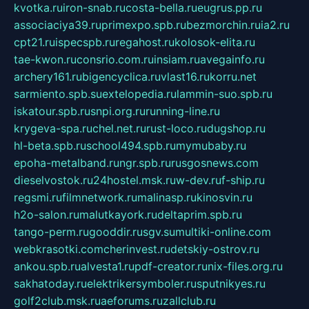
kvotka.ru
iron-snab.ru
costa-bella.ru
eugrus.pp.ru
associaciya39.ru
primexpo.spb.ru
bezmorchin.ru
ia2.ru
cpt21.ru
ispecspb.ru
regahost.ru
kolosok-elita.ru
tae-kwon.ru
consrio.com.ru
insiam.ru
avegainfo.ru
archery161.ru
bigencyclica.ru
vlast16.ru
korru.net
sarmiento.spb.su
extelopedia.ru
lammin-suo.spb.ru
iskatour.spb.ru
snpi.org.ru
running-line.ru
krygeva-spa.ru
chel.net.ru
rust-loco.ru
dugshop.ru
hl-beta.spb.ru
school494.spb.ru
mymubaby.ru
epoha-metalband.ru
ngr.spb.ru
rusgosnews.com
dieselvostok.ru
24hostel.msk.ru
w-dev.ru
f-ship.ru
regsmi.ru
filmnetwork.ru
malinasp.ru
kinosvin.ru
h2o-salon.ru
malutkayork.ru
deltaprim.spb.ru
tango-perm.ru
gooddir.ru
sgv.su
multiki-online.com
webkrasotki.com
cherinvest.ru
detskiy-ostrov.ru
ankou.spb.ru
alvesta1.ru
pdf-creator.ru
nix-files.org.ru
sakhatoday.ru
elektrikersymboler.ru
sputnikyes.ru
golf2club.msk.ru
aeforums.ru
zallclub.ru