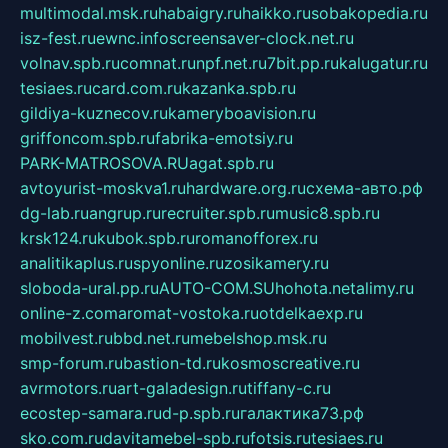
multimodal.msk.ru
habaigry.ru
haikko.ru
sobakopedia.ru
isz-fest.ru
ewnc.info
screensaver-clock.net.ru
volnav.spb.ru
comnat.ru
npf.net.ru
7bit.pp.ru
kalugatur.ru
tesiaes.ru
card.com.ru
kazanka.spb.ru
gildiya-kuznecov.ru
kameryboavision.ru
griffoncom.spb.ru
fabrika-emotsiy.ru
PARK-MATROSOVA.RU
agat.spb.ru
avtoyurist-moskva1.ru
hardware.org.ru
схема-авто.рф
dg-lab.ru
angrup.ru
recruiter.spb.ru
music8.spb.ru
krsk124.ru
kubok.spb.ru
romanofforex.ru
analitikaplus.ru
spyonline.ru
zosikamery.ru
sloboda-ural.pp.ru
AUTO-COM.SU
hohota.net
alimy.ru
online-z.com
aromat-vostoka.ru
otdelkaexp.ru
mobilvest.ru
bbd.net.ru
mebelshop.msk.ru
smp-forum.ru
bastion-td.ru
kosmoscreative.ru
avrmotors.ru
art-galadesign.ru
tiffany-c.ru
ecostep-samara.ru
d-p.spb.ru
галактика73.рф
sko.com.ru
davitamebel-spb.ru
fotsis.ru
tesiaes.ru