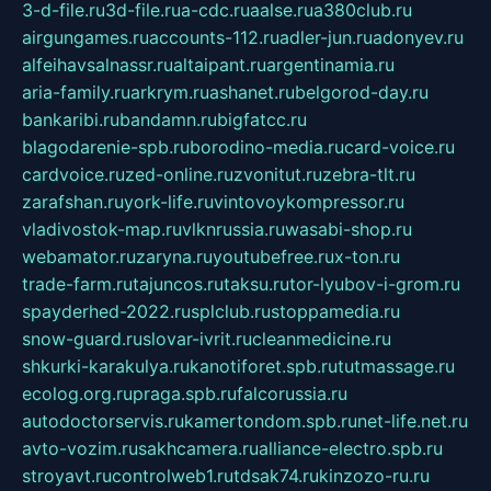
3-d-file.ru
3d-file.ru
a-cdc.ru
aalse.ru
a380club.ru
airgungames.ru
accounts-112.ru
adler-jun.ru
adonyev.ru
alfeihavsalnassr.ru
altaipant.ru
argentinamia.ru
aria-family.ru
arkrym.ru
ashanet.ru
belgorod-day.ru
bankaribi.ru
bandamn.ru
bigfatcc.ru
blagodarenie-spb.ru
borodino-media.ru
card-voice.ru
cardvoice.ru
zed-online.ru
zvonitut.ru
zebra-tlt.ru
zarafshan.ru
york-life.ru
vintovoykompressor.ru
vladivostok-map.ru
vlknrussia.ru
wasabi-shop.ru
webamator.ru
zaryna.ru
youtubefree.ru
x-ton.ru
trade-farm.ru
tajuncos.ru
taksu.ru
tor-lyubov-i-grom.ru
spayderhed-2022.ru
splclub.ru
stoppamedia.ru
snow-guard.ru
slovar-ivrit.ru
cleanmedicine.ru
shkurki-karakulya.ru
kanotiforet.spb.ru
tutmassage.ru
ecolog.org.ru
praga.spb.ru
falcorussia.ru
autodoctorservis.ru
kamertondom.spb.ru
net-life.net.ru
avto-vozim.ru
sakhcamera.ru
alliance-electro.spb.ru
stroyavt.ru
controlweb1.ru
tdsak74.ru
kinzozo-ru.ru