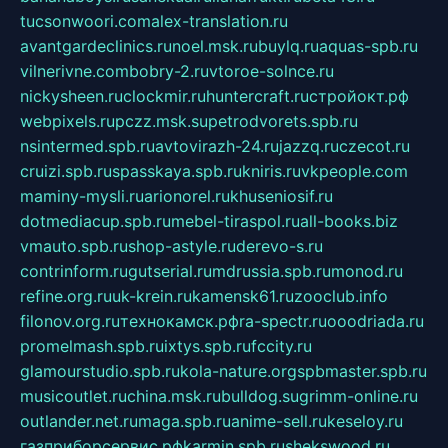
tucsonwoori.com
alex-translation.ru
avantgardeclinics.ru
noel.msk.ru
buylq.ru
aquas-spb.ru
vilnerivne.com
bobry-2.ru
vtoroe-solnce.ru
nickysheen.ru
clockmir.ru
huntercraft.ru
стройокт.рф
webpixels.ru
pczz.msk.su
petrodvorets.spb.ru
nsintermed.spb.ru
avtovirazh-24.ru
jazzq.ru
czecot.ru
cruizi.spb.ru
spasskaya.spb.ru
kniris.ru
vkpeople.com
maminy-mysli.ru
arionorel.ru
khuseniosif.ru
dotmediacup.spb.ru
mebel-tiraspol.ru
all-books.biz
vmauto.spb.ru
shop-astyle.ru
derevo-s.ru
contrinform.ru
gutserial.ru
mdrussia.spb.ru
monod.ru
refine.org.ru
uk-krein.ru
kamensk61.ru
zooclub.info
filonov.org.ru
технокамск.рф
ra-spectr.ru
ooodriada.ru
promelmash.spb.ru
ixtys.spb.ru
fccity.ru
glamourstudio.spb.ru
kola-nature.org
spbmaster.spb.ru
musicoutlet.ru
china.msk.ru
bulldog.su
grimm-online.ru
outlander.net.ru
maga.spb.ru
anime-sell.ru
keseloy.ru
газприборсервис.рф
karmin.spb.ru
shekswood.ru