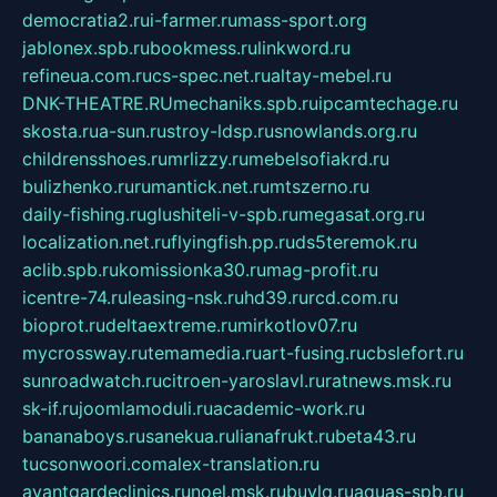
democratia2.ru
i-farmer.ru
mass-sport.org
jablonex.spb.ru
bookmess.ru
linkword.ru
refineua.com.ru
cs-spec.net.ru
altay-mebel.ru
DNK-THEATRE.RU
mechaniks.spb.ru
ipcamtechage.ru
skosta.ru
a-sun.ru
stroy-ldsp.ru
snowlands.org.ru
childrensshoes.ru
mrlizzy.ru
mebelsofiakrd.ru
bulizhenko.ru
rumantick.net.ru
mtszerno.ru
daily-fishing.ru
glushiteli-v-spb.ru
megasat.org.ru
localization.net.ru
flyingfish.pp.ru
ds5teremok.ru
aclib.spb.ru
komissionka30.ru
mag-profit.ru
icentre-74.ru
leasing-nsk.ru
hd39.ru
rcd.com.ru
bioprot.ru
deltaextreme.ru
mirkotlov07.ru
mycrossway.ru
temamedia.ru
art-fusing.ru
cbslefort.ru
sunroadwatch.ru
citroen-yaroslavl.ru
ratnews.msk.ru
sk-if.ru
joomlamoduli.ru
academic-work.ru
bananaboys.ru
sanekua.ru
lianafrukt.ru
beta43.ru
tucsonwoori.com
alex-translation.ru
avantgardeclinics.ru
noel.msk.ru
buylq.ru
aquas-spb.ru