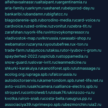
alfeihavsalnassr.ru
altaipant.ru
argentinamia.ru
aria-family.ru
arkrym.ru
ashanet.ru
belgorod-day.ru
bankaribi.ru
bandamn.ru
bigfatcc.ru
blagodarenie-spb.ru
borodino-media.ru
card-voice.ru
cardvoice.ru
zed-online.ru
zvonitut.ru
zebra-tlt.ru
zarafshan.ru
york-life.ru
vintovoykompressor.ru
vladivostok-map.ru
vlknrussia.ru
wasabi-shop.ru
webamator.ru
zaryna.ru
youtubefree.ru
x-ton.ru
trade-farm.ru
tajuncos.ru
taksu.ru
tor-lyubov-i-grom.ru
spayderhed-2022.ru
splclub.ru
stoppamedia.ru
snow-guard.ru
slovar-ivrit.ru
cleanmedicine.ru
shkurki-karakulya.ru
kanotiforet.spb.ru
tutmassage.ru
ecolog.org.ru
praga.spb.ru
falcorussia.ru
autodoctorservis.ru
kamertondom.spb.ru
net-life.net.ru
avto-vozim.ru
sakhcamera.ru
alliance-electro.spb.ru
stroyavt.ru
controlweb1.ru
tdsak74.ru
kinzozo-ru.ru
kvotka.ru
iron-snab.ru
costa-bella.ru
eugrus.pp.ru
associaciya39.ru
primexpo.spb.ru
bezmorchin.ru
ia2.ru