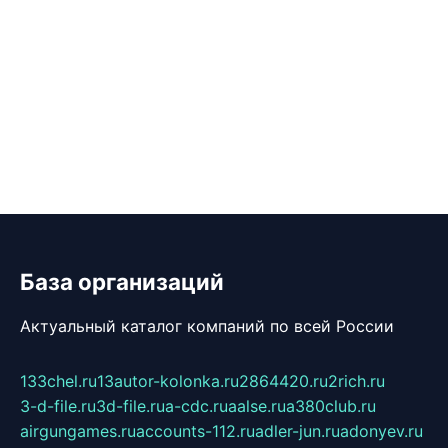
База организаций
Актуальный каталог компаний по всей России
133chel.ru
13autor-kolonka.ru
2864420.ru
2rich.ru
3-d-file.ru
3d-file.ru
a-cdc.ru
aalse.ru
a380club.ru
airgungames.ru
accounts-112.ru
adler-jun.ru
adonyev.ru