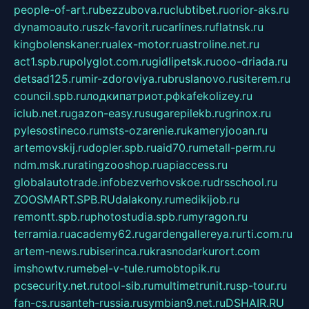
people-of-art.ru
bezzubova.ru
clubtibet.ru
orior-aks.ru
dynamoauto.ru
szk-favorit.ru
carlines.ru
flatnsk.ru
kingbolenskaner.ru
alex-motor.ru
astroline.net.ru
act1.spb.ru
polyglot.com.ru
gidlipetsk.ru
ooo-driada.ru
detsad125.ru
mir-zdoroviya.ru
bruslanovo.ru
siterem.ru
council.spb.ru
лодкипатриот.рф
kafekolizey.ru
iclub.net.ru
gazon-easy.ru
sugarepilekb.ru
grinox.ru
pylesostineco.ru
msts-ozarenie.ru
kameryjooan.ru
artemovskij.ru
dopler.spb.ru
aid70.ru
metall-perm.ru
ndm.msk.ru
ratingzooshop.ru
apiaccess.ru
globalautotrade.info
bezverhovskoe.ru
drsschool.ru
ZOOSMART.SPB.RU
dalakony.ru
medikijob.ru
remontt.spb.ru
photostudia.spb.ru
myragon.ru
terramia.ru
academy62.ru
gardengallereya.ru
rti.com.ru
artem-news.ru
biserinca.ru
krasnodarkurort.com
imshowtv.ru
mebel-v-tule.ru
mobtopik.ru
pcsecurity.net.ru
tool-sib.ru
multimetrunit.ru
sp-tour.ru
fan-cs.ru
santeh-russia.ru
symbian9.net.ru
DSHAIR.RU