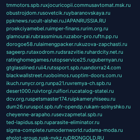
tmmotors.spb.ru
xjocuricopii.com
musavtomat.msk.ru
obustrojdom.ru
sovetcik.ru
ybaranovskaya.ru
ppknews.ru
cult-alshei.ru
JAPANRUSSIA.RU
proekciyamebel.ru
imper-finans.ru
rim.org.ru
glamourai.ru
brassminus.ru
zabor-pro.ru
ftn.pp.ru
dorogoe58.ru
laimengpacker.ru
kuzova-zapchasti.ru
sageerp.ru
taxodrom.ru
dsrazvitie.ru
hardcity.net.ru
ratinghomegames.ru
topservice25.ru
gubernyan.ru
gtglasslined.ru
ii4.ru
tssport.spb.ru
andorra24.com
blackwallstreet.ru
oboimos.ru
optim-doors.com.ru
ikuch.ru
nycr.org.ru
npa21.ru
vremya-ch.spb.ru
desert000.ru
ivtorgi.ru
ifiori.ru
catalog-statei.ru
dcv.org.ru
spetsmaster174.ru
ipkameryhiseeu.ru
dum26.ru
ruspol.spb.ru
fr-opendp.ru
kam-solnyshko.ru
cheyenne-arapaho.ru
sevzapmetal.spb.ru
ted-lapidus.spb.ru
parasite-eliminator.ru
sigma-complete.ru
modernworld.ru
dama-moda.ru
eholot-group.ru
sk-nvkz.ru
DRONGOLD.RU