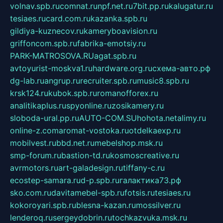
volnav.spb.ru
comnat.ru
npf.net.ru
7bit.pp.ru
kalugatur.ru
tesiaes.ru
card.com.ru
kazanka.spb.ru
gildiya-kuznecov.ru
kameryboavision.ru
griffoncom.spb.ru
fabrika-emotsiy.ru
PARK-MATROSOVA.RU
agat.spb.ru
avtoyurist-moskva1.ru
hardware.org.ru
схема-авто.рф
dg-lab.ru
angrup.ru
recruiter.spb.ru
music8.spb.ru
krsk124.ru
kubok.spb.ru
romanofforex.ru
analitikaplus.ru
spyonline.ru
zosikamery.ru
sloboda-ural.pp.ru
AUTO-COM.SU
hohota.net
alimy.ru
online-z.com
aromat-vostoka.ru
otdelkaexp.ru
mobilvest.ru
bbd.net.ru
mebelshop.msk.ru
smp-forum.ru
bastion-td.ru
kosmoscreative.ru
avrmotors.ru
art-galadesign.ru
tiffany-c.ru
ecostep-samara.ru
d-p.spb.ru
галактика73.рф
sko.com.ru
davitamebel-spb.ru
fotsis.ru
tesiaes.ru
kokoroyari.spb.ru
blesna-kazan.ru
mossilver.ru
lenderoq.ru
sergeydobrin.ru
tochkazvuka.msk.ru