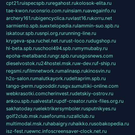
cpt21.ru
ispecspb.ru
regahost.ru
kolosok-elita.ru
tae-kwon.ru
consrio.com.ru
insiam.ru
avegainfo.ru
archery161.ru
bigencyclica.ru
vlast16.ru
korru.net
sarmiento.spb.su
extelopedia.ru
lammin-suo.spb.ru
iskatour.spb.ru
snpi.org.ru
running-line.ru
krygeva-spa.ru
chel.net.ru
rust-loco.ru
dugshop.ru
hl-beta.spb.ru
school494.spb.ru
mymubaby.ru
epoha-metalband.ru
ngr.spb.ru
rusgosnews.com
dieselvostok.ru
24hostel.msk.ru
w-dev.ru
f-ship.ru
regsmi.ru
filmnetwork.ru
malinasp.ru
kinosvin.ru
h2o-salon.ru
malutkayork.ru
deltaprim.spb.ru
tango-perm.ru
gooddir.ru
sgv.su
multiki-online.com
webkrasotki.com
cherinvest.ru
detskiy-ostrov.ru
ankou.spb.ru
alvesta1.ru
pdf-creator.ru
nix-files.org.ru
sakhatoday.ru
elektrikersymboler.ru
sputnikyes.ru
golf2club.msk.ru
aeforums.ru
zallclub.ru
multimodal.msk.ru
habaigry.ru
haikko.ru
sobakopedia.ru
isz-fest.ru
ewnc.info
screensaver-clock.net.ru