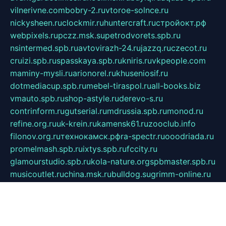
vilnerivne.com
bobry-2.ru
vtoroe-solnce.ru
nickysheen.ru
clockmir.ru
huntercraft.ru
стройокт.рф
webpixels.ru
pczz.msk.su
petrodvorets.spb.ru
nsintermed.spb.ru
avtovirazh-24.ru
jazzq.ru
czecot.ru
cruizi.spb.ru
spasskaya.spb.ru
kniris.ru
vkpeople.com
maminy-mysli.ru
arionorel.ru
khuseniosif.ru
dotmediacup.spb.ru
mebel-tiraspol.ru
all-books.biz
vmauto.spb.ru
shop-astyle.ru
derevo-s.ru
contrinform.ru
gutserial.ru
mdrussia.spb.ru
monod.ru
refine.org.ru
uk-krein.ru
kamensk61.ru
zooclub.info
filonov.org.ru
технокамск.рф
ra-spectr.ru
ooodriada.ru
promelmash.spb.ru
ixtys.spb.ru
fccity.ru
glamourstudio.spb.ru
kola-nature.org
spbmaster.spb.ru
musicoutlet.ru
china.msk.ru
bulldog.su
grimm-online.ru
outlander.net.ru
maga.spb.ru
anime-sell.ru
keseloy.ru
газприборсервис.рф
karmin.spb.ru
shekswood.ru
tischlermebel.ru
automall66.ru
mag-vladimir.ru
yardbar.ru
kiwitour.spb.ru
indesign.com.ru