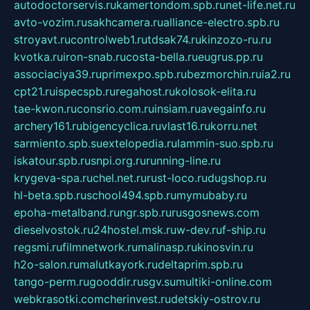
autodoctorservis.ru
kamertondom.spb.ru
net-life.net.ru
avto-vozim.ru
sakhcamera.ru
alliance-electro.spb.ru
stroyavt.ru
controlweb1.ru
tdsak74.ru
kinzozo-ru.ru
kvotka.ru
iron-snab.ru
costa-bella.ru
eugrus.pp.ru
associaciya39.ru
primexpo.spb.ru
bezmorchin.ru
ia2.ru
cpt21.ru
ispecspb.ru
regahost.ru
kolosok-elita.ru
tae-kwon.ru
consrio.com.ru
insiam.ru
avegainfo.ru
archery161.ru
bigencyclica.ru
vlast16.ru
korru.net
sarmiento.spb.su
extelopedia.ru
lammin-suo.spb.ru
iskatour.spb.ru
snpi.org.ru
running-line.ru
krygeva-spa.ru
chel.net.ru
rust-loco.ru
dugshop.ru
hl-beta.spb.ru
school494.spb.ru
mymubaby.ru
epoha-metalband.ru
ngr.spb.ru
rusgosnews.com
dieselvostok.ru
24hostel.msk.ru
w-dev.ru
f-ship.ru
regsmi.ru
filmnetwork.ru
malinasp.ru
kinosvin.ru
h2o-salon.ru
malutkayork.ru
deltaprim.spb.ru
tango-perm.ru
gooddir.ru
sgv.su
multiki-online.com
webkrasotki.com
cherinvest.ru
detskiy-ostrov.ru