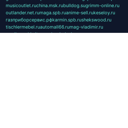
musicoutlet.ru
china.msk.ru
bulldog.su
grimm-online.ru
outlander.net.ru
maga.spb.ru
anime-sell.ru
keseloy.ru
газприборсервис.рф
karmin.spb.ru
shekswood.ru
tischlermebel.ru
automall66.ru
mag-vladimir.ru
yardbar.ru
kiwitour.spb.ru
indesign.com.ru
freestylemebel.ru
bany-samara.ru
rsei.ru
naidisvoyput.ru
mgsn-invest.ru
ipkamerasannce.ru
alicante-house.ru
ibelka74.ru
cozyhouse.info
vlkargalev-studio.ru
700mb.ru
figura-ufa.ru
alina-live.ru
belarusiannews.ru
womenknow.ru
dos-vniimk.ru
sega.net.ru
dv.net.ru
phenomenonsofhistory.com
telesputnik.net.ru
wall.pp.ru
pylesosroidmi.ru
gtc-clan.ru
cligs.ru
bibikazap.ru
popova.org.ru
netwhistler.spb.ru
bellvil.ru
bonzon.ru
iss-vladik.ru
defiparis.net.ru
las-gryzas.ru
amku.ru
electednews.spb.ru
feather.org.ru
spar72.ru
tankiigri.ru
dominus.com.ru
ibtree.ru
sanykool.pp.ru
unixlib.org.ru
menatep.spb.ru
gartenterrassen.ru
printeka.ru