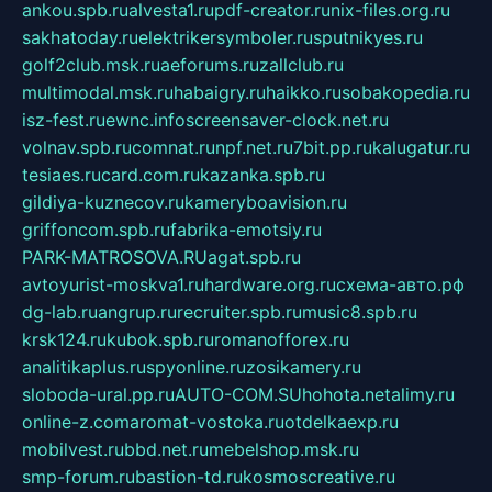
ankou.spb.ru
alvesta1.ru
pdf-creator.ru
nix-files.org.ru
sakhatoday.ru
elektrikersymboler.ru
sputnikyes.ru
golf2club.msk.ru
aeforums.ru
zallclub.ru
multimodal.msk.ru
habaigry.ru
haikko.ru
sobakopedia.ru
isz-fest.ru
ewnc.info
screensaver-clock.net.ru
volnav.spb.ru
comnat.ru
npf.net.ru
7bit.pp.ru
kalugatur.ru
tesiaes.ru
card.com.ru
kazanka.spb.ru
gildiya-kuznecov.ru
kameryboavision.ru
griffoncom.spb.ru
fabrika-emotsiy.ru
PARK-MATROSOVA.RU
agat.spb.ru
avtoyurist-moskva1.ru
hardware.org.ru
схема-авто.рф
dg-lab.ru
angrup.ru
recruiter.spb.ru
music8.spb.ru
krsk124.ru
kubok.spb.ru
romanofforex.ru
analitikaplus.ru
spyonline.ru
zosikamery.ru
sloboda-ural.pp.ru
AUTO-COM.SU
hohota.net
alimy.ru
online-z.com
aromat-vostoka.ru
otdelkaexp.ru
mobilvest.ru
bbd.net.ru
mebelshop.msk.ru
smp-forum.ru
bastion-td.ru
kosmoscreative.ru