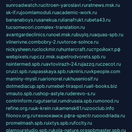
sunroadwatch.ru
citroen-yaroslavl.ru
ratnews.msk.ru
sk-if.ru
joomlamoduli.ru
academic-work.ru
bananaboys.ru
sanekua.ru
lianafrukt.ru
beta43.ru
tucsonwoori.com
alex-translation.ru
avantgardeclinics.ru
noel.msk.ru
buylq.ru
aquas-spb.ru
vilnerivne.com
bobry-2.ru
vtoroe-solnce.ru
nickysheen.ru
clockmir.ru
huntercraft.ru
стройокт.рф
webpixels.ru
pczz.msk.su
petrodvorets.spb.ru
nsintermed.spb.ru
avtovirazh-24.ru
jazzq.ru
czecot.ru
cruizi.spb.ru
spasskaya.spb.ru
kniris.ru
vkpeople.com
maminy-mysli.ru
arionorel.ru
khuseniosif.ru
dotmediacup.spb.ru
mebel-tiraspol.ru
all-books.biz
vmauto.spb.ru
shop-astyle.ru
derevo-s.ru
contrinform.ru
gutserial.ru
mdrussia.spb.ru
monod.ru
refine.org.ru
uk-krein.ru
kamensk61.ru
zooclub.info
filonov.org.ru
технокамск.рф
ra-spectr.ru
ooodriada.ru
promelmash.spb.ru
ixtys.spb.ru
fccity.ru
glamourstudio.spb.ru
kola-nature.org
spbmaster.spb.ru