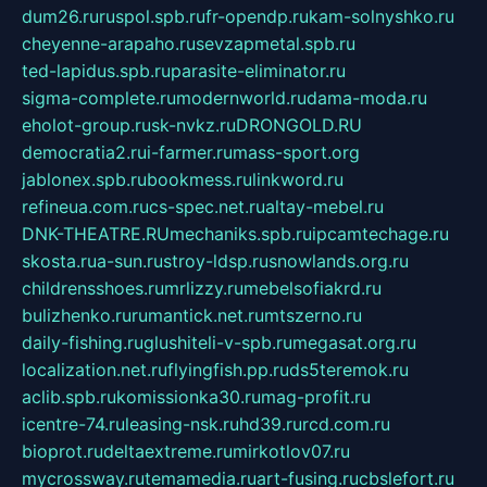
dum26.ru
ruspol.spb.ru
fr-opendp.ru
kam-solnyshko.ru
cheyenne-arapaho.ru
sevzapmetal.spb.ru
ted-lapidus.spb.ru
parasite-eliminator.ru
sigma-complete.ru
modernworld.ru
dama-moda.ru
eholot-group.ru
sk-nvkz.ru
DRONGOLD.RU
democratia2.ru
i-farmer.ru
mass-sport.org
jablonex.spb.ru
bookmess.ru
linkword.ru
refineua.com.ru
cs-spec.net.ru
altay-mebel.ru
DNK-THEATRE.RU
mechaniks.spb.ru
ipcamtechage.ru
skosta.ru
a-sun.ru
stroy-ldsp.ru
snowlands.org.ru
childrensshoes.ru
mrlizzy.ru
mebelsofiakrd.ru
bulizhenko.ru
rumantick.net.ru
mtszerno.ru
daily-fishing.ru
glushiteli-v-spb.ru
megasat.org.ru
localization.net.ru
flyingfish.pp.ru
ds5teremok.ru
aclib.spb.ru
komissionka30.ru
mag-profit.ru
icentre-74.ru
leasing-nsk.ru
hd39.ru
rcd.com.ru
bioprot.ru
deltaextreme.ru
mirkotlov07.ru
mycrossway.ru
temamedia.ru
art-fusing.ru
cbslefort.ru