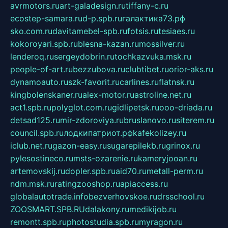
avrmotors.ru
art-galadesign.ru
tiffany-c.ru
ecostep-samara.ru
d-p.spb.ru
галактика73.рф
sko.com.ru
davitamebel-spb.ru
fotsis.ru
tesiaes.ru
kokoroyari.spb.ru
blesna-kazan.ru
mossilver.ru
lenderoq.ru
sergeydobrin.ru
tochkazvuka.msk.ru
people-of-art.ru
bezzubova.ru
clubtibet.ru
orior-aks.ru
dynamoauto.ru
szk-favorit.ru
carlines.ru
flatnsk.ru
kingbolenskaner.ru
alex-motor.ru
astroline.net.ru
act1.spb.ru
polyglot.com.ru
gidlipetsk.ru
ooo-driada.ru
detsad125.ru
mir-zdoroviya.ru
bruslanovo.ru
siterem.ru
council.spb.ru
лодкипатриот.рф
kafekolizey.ru
iclub.net.ru
gazon-easy.ru
sugarepilekb.ru
grinox.ru
pylesostineco.ru
msts-ozarenie.ru
kameryjooan.ru
artemovskij.ru
dopler.spb.ru
aid70.ru
metall-perm.ru
ndm.msk.ru
ratingzooshop.ru
apiaccess.ru
globalautotrade.info
bezverhovskoe.ru
drsschool.ru
ZOOSMART.SPB.RU
dalakony.ru
medikijob.ru
remontt.spb.ru
photostudia.spb.ru
myragon.ru