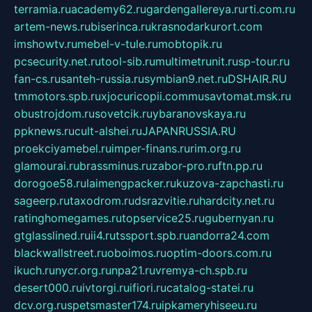
terramia.ru
academy62.ru
gardengallereya.ru
rti.com.ru
artem-news.ru
biserinca.ru
krasnodarkurort.com
imshowtv.ru
mebel-v-tule.ru
mobtopik.ru
pcsecurity.net.ru
tool-sib.ru
multimetrunit.ru
sp-tour.ru
fan-cs.ru
santeh-russia.ru
symbian9.net.ru
DSHAIR.RU
tmmotors.spb.ru
xjocuricopii.com
musavtomat.msk.ru
obustrojdom.ru
sovetcik.ru
ybaranovskaya.ru
ppknews.ru
cult-alshei.ru
JAPANRUSSIA.RU
proekciyamebel.ru
imper-finans.ru
rim.org.ru
glamourai.ru
brassminus.ru
zabor-pro.ru
ftn.pp.ru
dorogoe58.ru
laimengpacker.ru
kuzova-zapchasti.ru
sageerp.ru
taxodrom.ru
dsrazvitie.ru
hardcity.net.ru
ratinghomegames.ru
topservice25.ru
gubernyan.ru
gtglasslined.ru
ii4.ru
tssport.spb.ru
andorra24.com
blackwallstreet.ru
oboimos.ru
optim-doors.com.ru
ikuch.ru
nycr.org.ru
npa21.ru
vremya-ch.spb.ru
desert000.ru
ivtorgi.ru
ifiori.ru
catalog-statei.ru
dcv.org.ru
spetsmaster174.ru
ipkameryhiseeu.ru