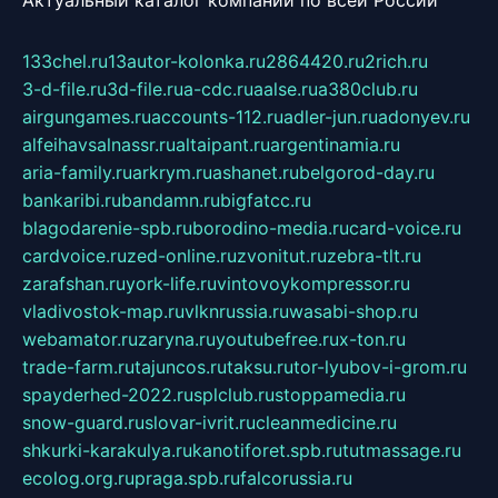
133chel.ru
13autor-kolonka.ru
2864420.ru
2rich.ru
3-d-file.ru
3d-file.ru
a-cdc.ru
aalse.ru
a380club.ru
airgungames.ru
accounts-112.ru
adler-jun.ru
adonyev.ru
alfeihavsalnassr.ru
altaipant.ru
argentinamia.ru
aria-family.ru
arkrym.ru
ashanet.ru
belgorod-day.ru
bankaribi.ru
bandamn.ru
bigfatcc.ru
blagodarenie-spb.ru
borodino-media.ru
card-voice.ru
cardvoice.ru
zed-online.ru
zvonitut.ru
zebra-tlt.ru
zarafshan.ru
york-life.ru
vintovoykompressor.ru
vladivostok-map.ru
vlknrussia.ru
wasabi-shop.ru
webamator.ru
zaryna.ru
youtubefree.ru
x-ton.ru
trade-farm.ru
tajuncos.ru
taksu.ru
tor-lyubov-i-grom.ru
spayderhed-2022.ru
splclub.ru
stoppamedia.ru
snow-guard.ru
slovar-ivrit.ru
cleanmedicine.ru
shkurki-karakulya.ru
kanotiforet.spb.ru
tutmassage.ru
ecolog.org.ru
praga.spb.ru
falcorussia.ru