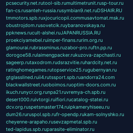
pcsecurity.net.ru
tool-sib.ru
multimetrunit.ru
sp-tour.ru
fan-cs.ru
santeh-russia.ru
symbian9.net.ru
DSHAIR.RU
tmmotors.spb.ru
xjocuricopii.com
musavtomat.msk.ru
obustrojdom.ru
sovetcik.ru
ybaranovskaya.ru
ppknews.ru
cult-alshei.ru
JAPANRUSSIA.RU
proekciyamebel.ru
imper-finans.ru
rim.org.ru
glamourai.ru
brassminus.ru
zabor-pro.ru
ftn.pp.ru
dorogoe58.ru
laimengpacker.ru
kuzova-zapchasti.ru
sageerp.ru
taxodrom.ru
dsrazvitie.ru
hardcity.net.ru
ratinghomegames.ru
topservice25.ru
gubernyan.ru
gtglasslined.ru
ii4.ru
tssport.spb.ru
andorra24.com
blackwallstreet.ru
oboimos.ru
optim-doors.com.ru
ikuch.ru
nycr.org.ru
npa21.ru
vremya-ch.spb.ru
desert000.ru
ivtorgi.ru
ifiori.ru
catalog-statei.ru
dcv.org.ru
spetsmaster174.ru
ipkameryhiseeu.ru
dum26.ru
ruspol.spb.ru
fr-opendp.ru
kam-solnyshko.ru
cheyenne-arapaho.ru
sevzapmetal.spb.ru
ted-lapidus.spb.ru
parasite-eliminator.ru