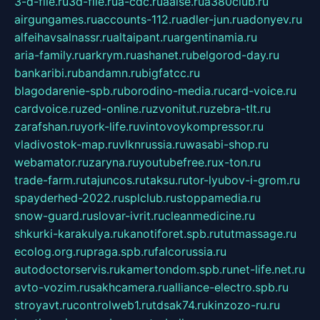
3-d-file.ru
3d-file.ru
a-cdc.ru
aalse.ru
a380club.ru
airgungames.ru
accounts-112.ru
adler-jun.ru
adonyev.ru
alfeihavsalnassr.ru
altaipant.ru
argentinamia.ru
aria-family.ru
arkrym.ru
ashanet.ru
belgorod-day.ru
bankaribi.ru
bandamn.ru
bigfatcc.ru
blagodarenie-spb.ru
borodino-media.ru
card-voice.ru
cardvoice.ru
zed-online.ru
zvonitut.ru
zebra-tlt.ru
zarafshan.ru
york-life.ru
vintovoykompressor.ru
vladivostok-map.ru
vlknrussia.ru
wasabi-shop.ru
webamator.ru
zaryna.ru
youtubefree.ru
x-ton.ru
trade-farm.ru
tajuncos.ru
taksu.ru
tor-lyubov-i-grom.ru
spayderhed-2022.ru
splclub.ru
stoppamedia.ru
snow-guard.ru
slovar-ivrit.ru
cleanmedicine.ru
shkurki-karakulya.ru
kanotiforet.spb.ru
tutmassage.ru
ecolog.org.ru
praga.spb.ru
falcorussia.ru
autodoctorservis.ru
kamertondom.spb.ru
net-life.net.ru
avto-vozim.ru
sakhcamera.ru
alliance-electro.spb.ru
stroyavt.ru
controlweb1.ru
tdsak74.ru
kinzozo-ru.ru