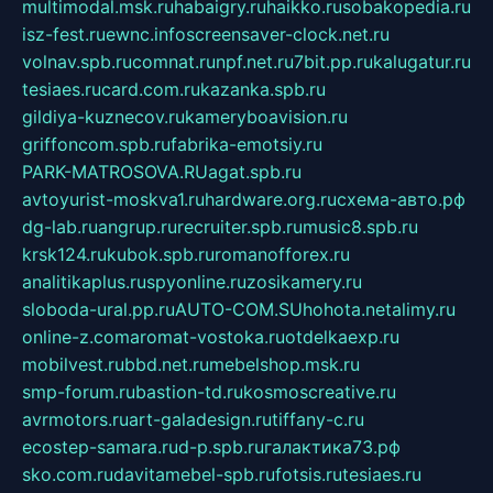
multimodal.msk.ru
habaigry.ru
haikko.ru
sobakopedia.ru
isz-fest.ru
ewnc.info
screensaver-clock.net.ru
volnav.spb.ru
comnat.ru
npf.net.ru
7bit.pp.ru
kalugatur.ru
tesiaes.ru
card.com.ru
kazanka.spb.ru
gildiya-kuznecov.ru
kameryboavision.ru
griffoncom.spb.ru
fabrika-emotsiy.ru
PARK-MATROSOVA.RU
agat.spb.ru
avtoyurist-moskva1.ru
hardware.org.ru
схема-авто.рф
dg-lab.ru
angrup.ru
recruiter.spb.ru
music8.spb.ru
krsk124.ru
kubok.spb.ru
romanofforex.ru
analitikaplus.ru
spyonline.ru
zosikamery.ru
sloboda-ural.pp.ru
AUTO-COM.SU
hohota.net
alimy.ru
online-z.com
aromat-vostoka.ru
otdelkaexp.ru
mobilvest.ru
bbd.net.ru
mebelshop.msk.ru
smp-forum.ru
bastion-td.ru
kosmoscreative.ru
avrmotors.ru
art-galadesign.ru
tiffany-c.ru
ecostep-samara.ru
d-p.spb.ru
галактика73.рф
sko.com.ru
davitamebel-spb.ru
fotsis.ru
tesiaes.ru