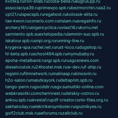
kvotka.ru
iron-snab.ru
costa-bella.ru
eugrus.pp.ru
associaciya39.ru
primexpo.spb.ru
bezmorchin.ru
ia2.ru
cpt21.ru
ispecspb.ru
regahost.ru
kolosok-elita.ru
tae-kwon.ru
consrio.com.ru
insiam.ru
avegainfo.ru
archery161.ru
bigencyclica.ru
vlast16.ru
korru.net
sarmiento.spb.su
extelopedia.ru
lammin-suo.spb.ru
iskatour.spb.ru
snpi.org.ru
running-line.ru
krygeva-spa.ru
chel.net.ru
rust-loco.ru
dugshop.ru
hl-beta.spb.ru
school494.spb.ru
mymubaby.ru
epoha-metalband.ru
ngr.spb.ru
rusgosnews.com
dieselvostok.ru
24hostel.msk.ru
w-dev.ru
f-ship.ru
regsmi.ru
filmnetwork.ru
malinasp.ru
kinosvin.ru
h2o-salon.ru
malutkayork.ru
deltaprim.spb.ru
tango-perm.ru
gooddir.ru
sgv.su
multiki-online.com
webkrasotki.com
cherinvest.ru
detskiy-ostrov.ru
ankou.spb.ru
alvesta1.ru
pdf-creator.ru
nix-files.org.ru
sakhatoday.ru
elektrikersymboler.ru
sputnikyes.ru
golf2club.msk.ru
aeforums.ru
zallclub.ru