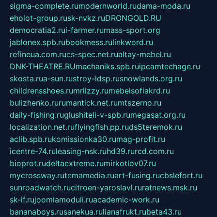
sigma-complete.ru
modernworld.ru
dama-moda.ru
eholot-group.ru
sk-nvkz.ru
DRONGOLD.RU
democratia2.ru
i-farmer.ru
mass-sport.org
jablonex.spb.ru
bookmess.ru
linkword.ru
refineua.com.ru
cs-spec.net.ru
altay-mebel.ru
DNK-THEATRE.RU
mechaniks.spb.ru
ipcamtechage.ru
skosta.ru
a-sun.ru
stroy-ldsp.ru
snowlands.org.ru
childrensshoes.ru
mrlizzy.ru
mebelsofiakrd.ru
bulizhenko.ru
rumantick.net.ru
mtszerno.ru
daily-fishing.ru
glushiteli-v-spb.ru
megasat.org.ru
localization.net.ru
flyingfish.pp.ru
ds5teremok.ru
aclib.spb.ru
komissionka30.ru
mag-profit.ru
icentre-74.ru
leasing-nsk.ru
hd39.ru
rcd.com.ru
bioprot.ru
deltaextreme.ru
mirkotlov07.ru
mycrossway.ru
temamedia.ru
art-fusing.ru
cbslefort.ru
sunroadwatch.ru
citroen-yaroslavl.ru
ratnews.msk.ru
sk-if.ru
joomlamoduli.ru
academic-work.ru
bananaboys.ru
sanekua.ru
lianafrukt.ru
beta43.ru