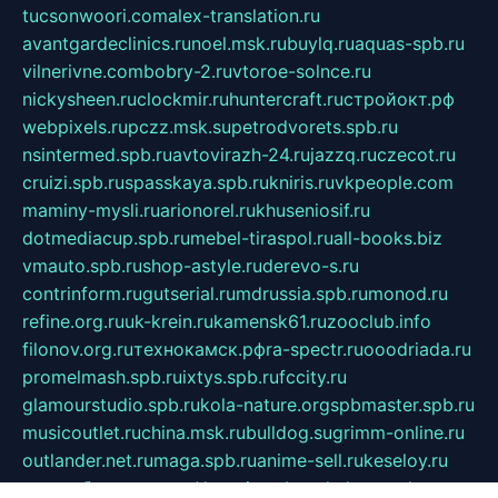
tucsonwoori.com
alex-translation.ru
avantgardeclinics.ru
noel.msk.ru
buylq.ru
aquas-spb.ru
vilnerivne.com
bobry-2.ru
vtoroe-solnce.ru
nickysheen.ru
clockmir.ru
huntercraft.ru
стройокт.рф
webpixels.ru
pczz.msk.su
petrodvorets.spb.ru
nsintermed.spb.ru
avtovirazh-24.ru
jazzq.ru
czecot.ru
cruizi.spb.ru
spasskaya.spb.ru
kniris.ru
vkpeople.com
maminy-mysli.ru
arionorel.ru
khuseniosif.ru
dotmediacup.spb.ru
mebel-tiraspol.ru
all-books.biz
vmauto.spb.ru
shop-astyle.ru
derevo-s.ru
contrinform.ru
gutserial.ru
mdrussia.spb.ru
monod.ru
refine.org.ru
uk-krein.ru
kamensk61.ru
zooclub.info
filonov.org.ru
технокамск.рф
ra-spectr.ru
ooodriada.ru
promelmash.spb.ru
ixtys.spb.ru
fccity.ru
glamourstudio.spb.ru
kola-nature.org
spbmaster.spb.ru
musicoutlet.ru
china.msk.ru
bulldog.su
grimm-online.ru
outlander.net.ru
maga.spb.ru
anime-sell.ru
keseloy.ru
газприборсервис.рф
karmin.spb.ru
shekswood.ru