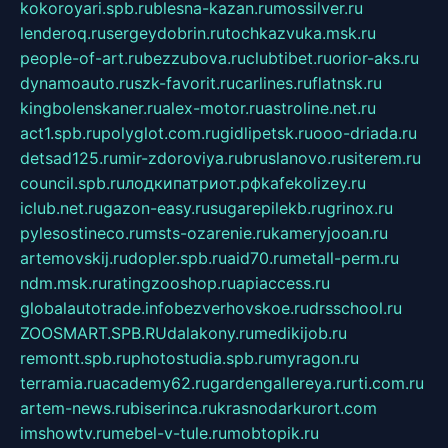
kokoroyari.spb.ru
blesna-kazan.ru
mossilver.ru
lenderoq.ru
sergeydobrin.ru
tochkazvuka.msk.ru
people-of-art.ru
bezzubova.ru
clubtibet.ru
orior-aks.ru
dynamoauto.ru
szk-favorit.ru
carlines.ru
flatnsk.ru
kingbolenskaner.ru
alex-motor.ru
astroline.net.ru
act1.spb.ru
polyglot.com.ru
gidlipetsk.ru
ooo-driada.ru
detsad125.ru
mir-zdoroviya.ru
bruslanovo.ru
siterem.ru
council.spb.ru
лодкипатриот.рф
kafekolizey.ru
iclub.net.ru
gazon-easy.ru
sugarepilekb.ru
grinox.ru
pylesostineco.ru
msts-ozarenie.ru
kameryjooan.ru
artemovskij.ru
dopler.spb.ru
aid70.ru
metall-perm.ru
ndm.msk.ru
ratingzooshop.ru
apiaccess.ru
globalautotrade.info
bezverhovskoe.ru
drsschool.ru
ZOOSMART.SPB.RU
dalakony.ru
medikijob.ru
remontt.spb.ru
photostudia.spb.ru
myragon.ru
terramia.ru
academy62.ru
gardengallereya.ru
rti.com.ru
artem-news.ru
biserinca.ru
krasnodarkurort.com
imshowtv.ru
mebel-v-tule.ru
mobtopik.ru