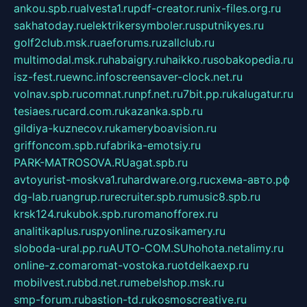
ankou.spb.ru
alvesta1.ru
pdf-creator.ru
nix-files.org.ru
sakhatoday.ru
elektrikersymboler.ru
sputnikyes.ru
golf2club.msk.ru
aeforums.ru
zallclub.ru
multimodal.msk.ru
habaigry.ru
haikko.ru
sobakopedia.ru
isz-fest.ru
ewnc.info
screensaver-clock.net.ru
volnav.spb.ru
comnat.ru
npf.net.ru
7bit.pp.ru
kalugatur.ru
tesiaes.ru
card.com.ru
kazanka.spb.ru
gildiya-kuznecov.ru
kameryboavision.ru
griffoncom.spb.ru
fabrika-emotsiy.ru
PARK-MATROSOVA.RU
agat.spb.ru
avtoyurist-moskva1.ru
hardware.org.ru
схема-авто.рф
dg-lab.ru
angrup.ru
recruiter.spb.ru
music8.spb.ru
krsk124.ru
kubok.spb.ru
romanofforex.ru
analitikaplus.ru
spyonline.ru
zosikamery.ru
sloboda-ural.pp.ru
AUTO-COM.SU
hohota.net
alimy.ru
online-z.com
aromat-vostoka.ru
otdelkaexp.ru
mobilvest.ru
bbd.net.ru
mebelshop.msk.ru
smp-forum.ru
bastion-td.ru
kosmoscreative.ru