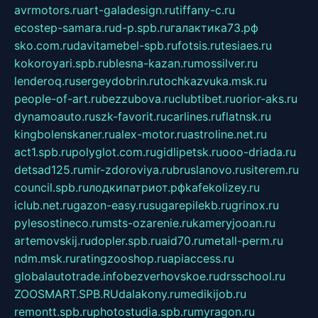
avrmotors.ru
art-galadesign.ru
tiffany-c.ru
ecostep-samara.ru
d-p.spb.ru
галактика73.рф
sko.com.ru
davitamebel-spb.ru
fotsis.ru
tesiaes.ru
kokoroyari.spb.ru
blesna-kazan.ru
mossilver.ru
lenderoq.ru
sergeydobrin.ru
tochkazvuka.msk.ru
people-of-art.ru
bezzubova.ru
clubtibet.ru
orior-aks.ru
dynamoauto.ru
szk-favorit.ru
carlines.ru
flatnsk.ru
kingbolenskaner.ru
alex-motor.ru
astroline.net.ru
act1.spb.ru
polyglot.com.ru
gidlipetsk.ru
ooo-driada.ru
detsad125.ru
mir-zdoroviya.ru
bruslanovo.ru
siterem.ru
council.spb.ru
лодкипатриот.рф
kafekolizey.ru
iclub.net.ru
gazon-easy.ru
sugarepilekb.ru
grinox.ru
pylesostineco.ru
msts-ozarenie.ru
kameryjooan.ru
artemovskij.ru
dopler.spb.ru
aid70.ru
metall-perm.ru
ndm.msk.ru
ratingzooshop.ru
apiaccess.ru
globalautotrade.info
bezverhovskoe.ru
drsschool.ru
ZOOSMART.SPB.RU
dalakony.ru
medikijob.ru
remontt.spb.ru
photostudia.spb.ru
myragon.ru