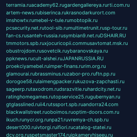
terramia.ru
academy62.ru
gardengallereya.ru
rti.com.ru
artem-news.ru
biserinca.ru
krasnodarkurort.com
imshowtv.ru
mebel-v-tule.ru
mobtopik.ru
pcsecurity.net.ru
tool-sib.ru
multimetrunit.ru
sp-tour.ru
fan-cs.ru
santeh-russia.ru
symbian9.net.ru
DSHAIR.RU
tmmotors.spb.ru
xjocuricopii.com
musavtomat.msk.ru
obustrojdom.ru
sovetcik.ru
ybaranovskaya.ru
ppknews.ru
cult-alshei.ru
JAPANRUSSIA.RU
proekciyamebel.ru
imper-finans.ru
rim.org.ru
glamourai.ru
brassminus.ru
zabor-pro.ru
ftn.pp.ru
dorogoe58.ru
laimengpacker.ru
kuzova-zapchasti.ru
sageerp.ru
taxodrom.ru
dsrazvitie.ru
hardcity.net.ru
ratinghomegames.ru
topservice25.ru
gubernyan.ru
gtglasslined.ru
ii4.ru
tssport.spb.ru
andorra24.com
blackwallstreet.ru
oboimos.ru
optim-doors.com.ru
ikuch.ru
nycr.org.ru
npa21.ru
vremya-ch.spb.ru
desert000.ru
ivtorgi.ru
ifiori.ru
catalog-statei.ru
dcv.org.ru
spetsmaster174.ru
ipkameryhiseeu.ru