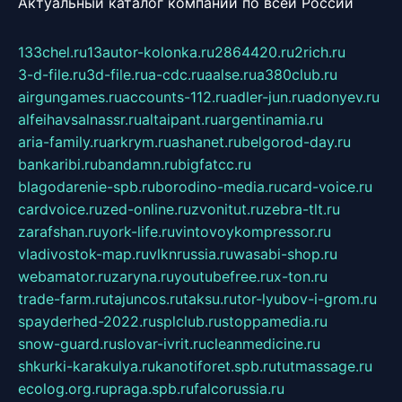
Актуальный каталог компаний по всей России
133chel.ru
13autor-kolonka.ru
2864420.ru
2rich.ru
3-d-file.ru
3d-file.ru
a-cdc.ru
aalse.ru
a380club.ru
airgungames.ru
accounts-112.ru
adler-jun.ru
adonyev.ru
alfeihavsalnassr.ru
altaipant.ru
argentinamia.ru
aria-family.ru
arkrym.ru
ashanet.ru
belgorod-day.ru
bankaribi.ru
bandamn.ru
bigfatcc.ru
blagodarenie-spb.ru
borodino-media.ru
card-voice.ru
cardvoice.ru
zed-online.ru
zvonitut.ru
zebra-tlt.ru
zarafshan.ru
york-life.ru
vintovoykompressor.ru
vladivostok-map.ru
vlknrussia.ru
wasabi-shop.ru
webamator.ru
zaryna.ru
youtubefree.ru
x-ton.ru
trade-farm.ru
tajuncos.ru
taksu.ru
tor-lyubov-i-grom.ru
spayderhed-2022.ru
splclub.ru
stoppamedia.ru
snow-guard.ru
slovar-ivrit.ru
cleanmedicine.ru
shkurki-karakulya.ru
kanotiforet.spb.ru
tutmassage.ru
ecolog.org.ru
praga.spb.ru
falcorussia.ru