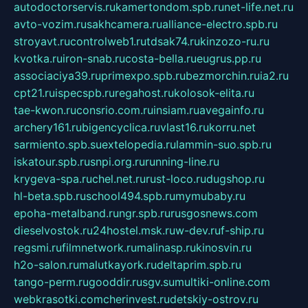
autodoctorservis.ru
kamertondom.spb.ru
net-life.net.ru
avto-vozim.ru
sakhcamera.ru
alliance-electro.spb.ru
stroyavt.ru
controlweb1.ru
tdsak74.ru
kinzozo-ru.ru
kvotka.ru
iron-snab.ru
costa-bella.ru
eugrus.pp.ru
associaciya39.ru
primexpo.spb.ru
bezmorchin.ru
ia2.ru
cpt21.ru
ispecspb.ru
regahost.ru
kolosok-elita.ru
tae-kwon.ru
consrio.com.ru
insiam.ru
avegainfo.ru
archery161.ru
bigencyclica.ru
vlast16.ru
korru.net
sarmiento.spb.su
extelopedia.ru
lammin-suo.spb.ru
iskatour.spb.ru
snpi.org.ru
running-line.ru
krygeva-spa.ru
chel.net.ru
rust-loco.ru
dugshop.ru
hl-beta.spb.ru
school494.spb.ru
mymubaby.ru
epoha-metalband.ru
ngr.spb.ru
rusgosnews.com
dieselvostok.ru
24hostel.msk.ru
w-dev.ru
f-ship.ru
regsmi.ru
filmnetwork.ru
malinasp.ru
kinosvin.ru
h2o-salon.ru
malutkayork.ru
deltaprim.spb.ru
tango-perm.ru
gooddir.ru
sgv.su
multiki-online.com
webkrasotki.com
cherinvest.ru
detskiy-ostrov.ru