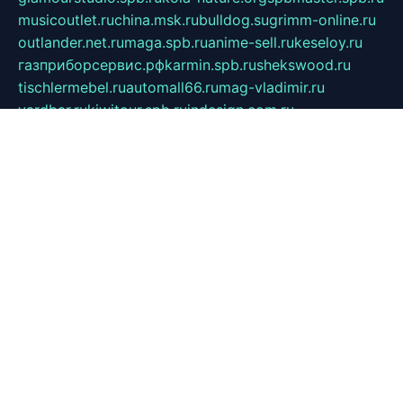
musicoutlet.ru
china.msk.ru
bulldog.su
grimm-online.ru
outlander.net.ru
maga.spb.ru
anime-sell.ru
keseloy.ru
газприборсервис.рф
karmin.spb.ru
shekswood.ru
tischlermebel.ru
automall66.ru
mag-vladimir.ru
yardbar.ru
kiwitour.spb.ru
indesign.com.ru
freestylemebel.ru
bany-samara.ru
rsei.ru
naidisvoyput.ru
mgsn-invest.ru
ipkamerasannce.ru
alicante-house.ru
ibelka74.ru
cozyhouse.info
vlkargalev-studio.ru
700mb.ru
figura-ufa.ru
alina-live.ru
belarusiannews.ru
womenknow.ru
dos-vniimk.ru
sega.net.ru
dv.net.ru
phenomenonsofhistory.com
telesputnik.net.ru
wall.pp.ru
pylesosroidmi.ru
gtc-clan.ru
cligs.ru
bibikazap.ru
popova.org.ru
netwhistler.spb.ru
bellvil.ru
bonzon.ru
iss-vladik.ru
defiparis.net.ru
las-gryzas.ru
amku.ru
electednews.spb.ru
feather.org.ru
spar72.ru
tankiigri.ru
dominus.com.ru
ibtree.ru
sanykool.pp.ru
unixlib.org.ru
menatep.spb.ru
gartenterrassen.ru
printeka.ru