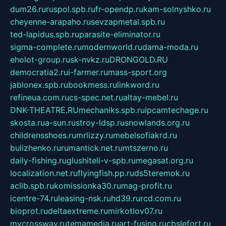
dum26.ru
ruspol.spb.ru
fr-opendp.ru
kam-solnyshko.ru
cheyenne-arapaho.ru
sevzapmetal.spb.ru
ted-lapidus.spb.ru
parasite-eliminator.ru
sigma-complete.ru
modernworld.ru
dama-moda.ru
eholot-group.ru
sk-nvkz.ru
DRONGOLD.RU
democratia2.ru
i-farmer.ru
mass-sport.org
jablonex.spb.ru
bookmess.ru
linkword.ru
refineua.com.ru
cs-spec.net.ru
altay-mebel.ru
DNK-THEATRE.RU
mechaniks.spb.ru
ipcamtechage.ru
skosta.ru
a-sun.ru
stroy-ldsp.ru
snowlands.org.ru
childrensshoes.ru
mrlizzy.ru
mebelsofiakrd.ru
bulizhenko.ru
rumantick.net.ru
mtszerno.ru
daily-fishing.ru
glushiteli-v-spb.ru
megasat.org.ru
localization.net.ru
flyingfish.pp.ru
ds5teremok.ru
aclib.spb.ru
komissionka30.ru
mag-profit.ru
icentre-74.ru
leasing-nsk.ru
hd39.ru
rcd.com.ru
bioprot.ru
deltaextreme.ru
mirkotlov07.ru
mycrossway.ru
temamedia.ru
art-fusing.ru
cbslefort.ru