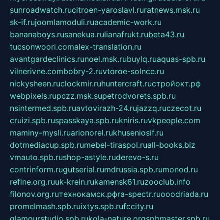
sunroadwatch.ru
citroen-yaroslavl.ru
ratnews.msk.ru
sk-if.ru
joomlamoduli.ru
academic-work.ru
bananaboys.ru
sanekua.ru
lianafrukt.ru
beta43.ru
tucsonwoori.com
alex-translation.ru
avantgardeclinics.ru
noel.msk.ru
buylq.ru
aquas-spb.ru
vilnerivne.com
bobry-2.ru
vtoroe-solnce.ru
nickysheen.ru
clockmir.ru
huntercraft.ru
стройокт.рф
webpixels.ru
pczz.msk.su
petrodvorets.spb.ru
nsintermed.spb.ru
avtovirazh-24.ru
jazzq.ru
czecot.ru
cruizi.spb.ru
spasskaya.spb.ru
kniris.ru
vkpeople.com
maminy-mysli.ru
arionorel.ru
khuseniosif.ru
dotmediacup.spb.ru
mebel-tiraspol.ru
all-books.biz
vmauto.spb.ru
shop-astyle.ru
derevo-s.ru
contrinform.ru
gutserial.ru
mdrussia.spb.ru
monod.ru
refine.org.ru
uk-krein.ru
kamensk61.ru
zooclub.info
filonov.org.ru
технокамск.рф
ra-spectr.ru
ooodriada.ru
promelmash.spb.ru
ixtys.spb.ru
fccity.ru
glamourstudio.spb.ru
kola-nature.org
spbmaster.spb.ru