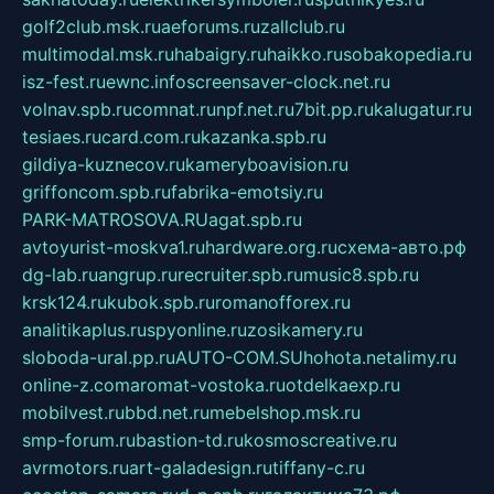
golf2club.msk.ru
aeforums.ru
zallclub.ru
multimodal.msk.ru
habaigry.ru
haikko.ru
sobakopedia.ru
isz-fest.ru
ewnc.info
screensaver-clock.net.ru
volnav.spb.ru
comnat.ru
npf.net.ru
7bit.pp.ru
kalugatur.ru
tesiaes.ru
card.com.ru
kazanka.spb.ru
gildiya-kuznecov.ru
kameryboavision.ru
griffoncom.spb.ru
fabrika-emotsiy.ru
PARK-MATROSOVA.RU
agat.spb.ru
avtoyurist-moskva1.ru
hardware.org.ru
схема-авто.рф
dg-lab.ru
angrup.ru
recruiter.spb.ru
music8.spb.ru
krsk124.ru
kubok.spb.ru
romanofforex.ru
analitikaplus.ru
spyonline.ru
zosikamery.ru
sloboda-ural.pp.ru
AUTO-COM.SU
hohota.net
alimy.ru
online-z.com
aromat-vostoka.ru
otdelkaexp.ru
mobilvest.ru
bbd.net.ru
mebelshop.msk.ru
smp-forum.ru
bastion-td.ru
kosmoscreative.ru
avrmotors.ru
art-galadesign.ru
tiffany-c.ru