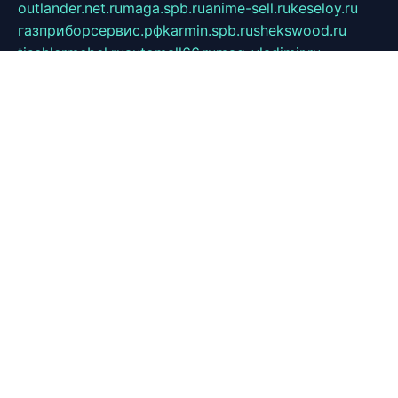
outlander.net.ru
maga.spb.ru
anime-sell.ru
keseloy.ru
газприборсервис.рф
karmin.spb.ru
shekswood.ru
tischlermebel.ru
automall66.ru
mag-vladimir.ru
yardbar.ru
kiwitour.spb.ru
indesign.com.ru
freestylemebel.ru
bany-samara.ru
rsei.ru
naidisvoyput.ru
mgsn-invest.ru
ipkamerasannce.ru
alicante-house.ru
ibelka74.ru
cozyhouse.info
vlkargalev-studio.ru
700mb.ru
figura-ufa.ru
alina-live.ru
belarusiannews.ru
womenknow.ru
dos-vniimk.ru
sega.net.ru
dv.net.ru
phenomenonsofhistory.com
telesputnik.net.ru
wall.pp.ru
pylesosroidmi.ru
gtc-clan.ru
cligs.ru
bibikazap.ru
popova.org.ru
netwhistler.spb.ru
bellvil.ru
bonzon.ru
iss-vladik.ru
defiparis.net.ru
las-gryzas.ru
amku.ru
electednews.spb.ru
feather.org.ru
spar72.ru
tankiigri.ru
dominus.com.ru
ibtree.ru
sanykool.pp.ru
unixlib.org.ru
menatep.spb.ru
gartenterrassen.ru
printeka.ru
skvozilka.com.ru
parkovka-pub.ru
lovemobi.ru
art-ru.ru