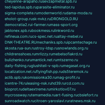
cheyenne-arapaho.ru
sevzapmetal.spb.ru
ted-lapidus.spb.ru
parasite-eliminator.ru
sigma-complete.ru
modernworld.ru
dama-moda.ru
eholot-group.ru
sk-nvkz.ru
DRONGOLD.RU
democratia2.ru
i-farmer.ru
mass-sport.org
jablonex.spb.ru
bookmess.ru
linkword.ru
refineua.com.ru
cs-spec.net.ru
altay-mebel.ru
DNK-THEATRE.RU
mechaniks.spb.ru
ipcamtechage.ru
skosta.ru
a-sun.ru
stroy-ldsp.ru
snowlands.org.ru
childrensshoes.ru
mrlizzy.ru
mebelsofiakrd.ru
bulizhenko.ru
rumantick.net.ru
mtszerno.ru
daily-fishing.ru
glushiteli-v-spb.ru
megasat.org.ru
localization.net.ru
flyingfish.pp.ru
ds5teremok.ru
aclib.spb.ru
komissionka30.ru
mag-profit.ru
icentre-74.ru
leasing-nsk.ru
hd39.ru
rcd.com.ru
bioprot.ru
deltaextreme.ru
mirkotlov07.ru
mycrossway.ru
temamedia.ru
art-fusing.ru
cbslefort.ru
sunroadwatch.ru
citroen-yaroslavl.ru
ratnews.msk.ru