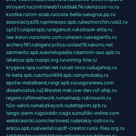
stroyavt.ru
controlweb1.ru
tdsak74.ru
kinzozo-ru.ru
kvotka.ru
iron-snab.ru
costa-bella.ru
eugrus.pp.ru
associaciya39.ru
primexpo.spb.ru
bezmorchin.ru
ia2.ru
cpt21.ru
ispecspb.ru
regahost.ru
kolosok-elita.ru
tae-kwon.ru
consrio.com.ru
insiam.ru
avegainfo.ru
archery161.ru
bigencyclica.ru
vlast16.ru
korru.net
sarmiento.spb.su
extelopedia.ru
lammin-suo.spb.ru
iskatour.spb.ru
snpi.org.ru
running-line.ru
krygeva-spa.ru
chel.net.ru
rust-loco.ru
dugshop.ru
hl-beta.spb.ru
school494.spb.ru
mymubaby.ru
epoha-metalband.ru
ngr.spb.ru
rusgosnews.com
dieselvostok.ru
24hostel.msk.ru
w-dev.ru
f-ship.ru
regsmi.ru
filmnetwork.ru
malinasp.ru
kinosvin.ru
h2o-salon.ru
malutkayork.ru
deltaprim.spb.ru
tango-perm.ru
gooddir.ru
sgv.su
multiki-online.com
webkrasotki.com
cherinvest.ru
detskiy-ostrov.ru
ankou.spb.ru
alvesta1.ru
pdf-creator.ru
nix-files.org.ru
sakhatoday.ru
elektrikersymboler.ru
sputnikyes.ru