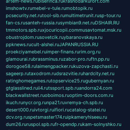
artem-news.ru
biserinca.ru
krasnodarkurort.com
imshowtv.ru
mebel-v-tule.ru
mobtopik.ru
pcsecurity.net.ru
tool-sib.ru
multimetrunit.ru
sp-tour.ru
fan-cs.ru
santeh-russia.ru
symbian9.net.ru
DSHAIR.RU
tmmotors.spb.ru
xjocuricopii.com
musavtomat.msk.ru
obustrojdom.ru
sovetcik.ru
ybaranovskaya.ru
ppknews.ru
cult-alshei.ru
JAPANRUSSIA.RU
proekciyamebel.ru
imper-finans.ru
rim.org.ru
glamourai.ru
brassminus.ru
zabor-pro.ru
ftn.pp.ru
dorogoe58.ru
laimengpacker.ru
kuzova-zapchasti.ru
sageerp.ru
taxodrom.ru
dsrazvitie.ru
hardcity.net.ru
ratinghomegames.ru
topservice25.ru
gubernyan.ru
gtglasslined.ru
ii4.ru
tssport.spb.ru
andorra24.com
blackwallstreet.ru
oboimos.ru
optim-doors.com.ru
ikuch.ru
nycr.org.ru
npa21.ru
vremya-ch.spb.ru
desert000.ru
ivtorgi.ru
ifiori.ru
catalog-statei.ru
dcv.org.ru
spetsmaster174.ru
ipkameryhiseeu.ru
dum26.ru
ruspol.spb.ru
fr-opendp.ru
kam-solnyshko.ru