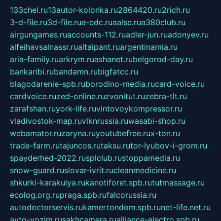
133chel.ru
13autor-kolonka.ru
2864420.ru
2rich.ru
3-d-file.ru
3d-file.ru
a-cdc.ru
aalse.ru
a380club.ru
airgungames.ru
accounts-112.ru
adler-jun.ru
adonyev.ru
alfeihavsalnassr.ru
altaipant.ru
argentinamia.ru
aria-family.ru
arkrym.ru
ashanet.ru
belgorod-day.ru
bankaribi.ru
bandamn.ru
bigfatcc.ru
blagodarenie-spb.ru
borodino-media.ru
card-voice.ru
cardvoice.ru
zed-online.ru
zvonitut.ru
zebra-tlt.ru
zarafshan.ru
york-life.ru
vintovoykompressor.ru
vladivostok-map.ru
vlknrussia.ru
wasabi-shop.ru
webamator.ru
zaryna.ru
youtubefree.ru
x-ton.ru
trade-farm.ru
tajuncos.ru
taksu.ru
tor-lyubov-i-grom.ru
spayderhed-2022.ru
splclub.ru
stoppamedia.ru
snow-guard.ru
slovar-ivrit.ru
cleanmedicine.ru
shkurki-karakulya.ru
kanotiforet.spb.ru
tutmassage.ru
ecolog.org.ru
praga.spb.ru
falcorussia.ru
autodoctorservis.ru
kamertondom.spb.ru
net-life.net.ru
avto-vozim.ru
sakhcamera.ru
alliance-electro.spb.ru