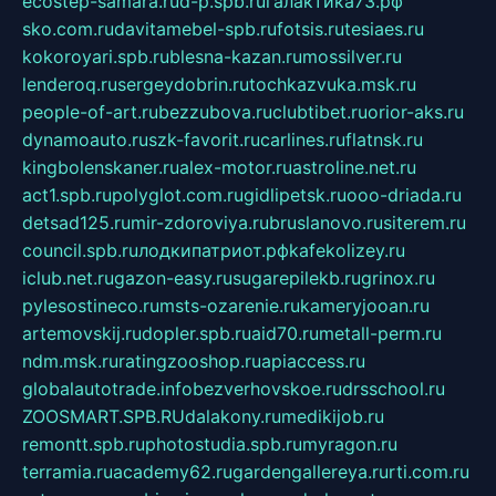
ecostep-samara.ru
d-p.spb.ru
галактика73.рф
sko.com.ru
davitamebel-spb.ru
fotsis.ru
tesiaes.ru
kokoroyari.spb.ru
blesna-kazan.ru
mossilver.ru
lenderoq.ru
sergeydobrin.ru
tochkazvuka.msk.ru
people-of-art.ru
bezzubova.ru
clubtibet.ru
orior-aks.ru
dynamoauto.ru
szk-favorit.ru
carlines.ru
flatnsk.ru
kingbolenskaner.ru
alex-motor.ru
astroline.net.ru
act1.spb.ru
polyglot.com.ru
gidlipetsk.ru
ooo-driada.ru
detsad125.ru
mir-zdoroviya.ru
bruslanovo.ru
siterem.ru
council.spb.ru
лодкипатриот.рф
kafekolizey.ru
iclub.net.ru
gazon-easy.ru
sugarepilekb.ru
grinox.ru
pylesostineco.ru
msts-ozarenie.ru
kameryjooan.ru
artemovskij.ru
dopler.spb.ru
aid70.ru
metall-perm.ru
ndm.msk.ru
ratingzooshop.ru
apiaccess.ru
globalautotrade.info
bezverhovskoe.ru
drsschool.ru
ZOOSMART.SPB.RU
dalakony.ru
medikijob.ru
remontt.spb.ru
photostudia.spb.ru
myragon.ru
terramia.ru
academy62.ru
gardengallereya.ru
rti.com.ru