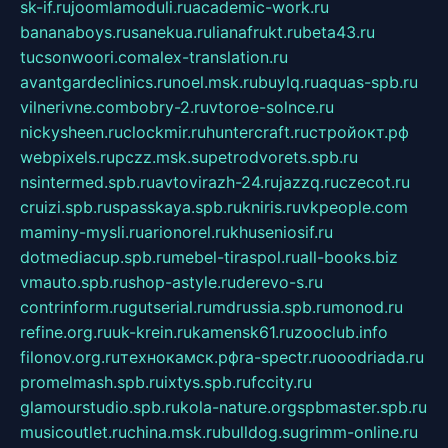
sk-if.ru
joomlamoduli.ru
academic-work.ru
bananaboys.ru
sanekua.ru
lianafrukt.ru
beta43.ru
tucsonwoori.com
alex-translation.ru
avantgardeclinics.ru
noel.msk.ru
buylq.ru
aquas-spb.ru
vilnerivne.com
bobry-2.ru
vtoroe-solnce.ru
nickysheen.ru
clockmir.ru
huntercraft.ru
стройокт.рф
webpixels.ru
pczz.msk.su
petrodvorets.spb.ru
nsintermed.spb.ru
avtovirazh-24.ru
jazzq.ru
czecot.ru
cruizi.spb.ru
spasskaya.spb.ru
kniris.ru
vkpeople.com
maminy-mysli.ru
arionorel.ru
khuseniosif.ru
dotmediacup.spb.ru
mebel-tiraspol.ru
all-books.biz
vmauto.spb.ru
shop-astyle.ru
derevo-s.ru
contrinform.ru
gutserial.ru
mdrussia.spb.ru
monod.ru
refine.org.ru
uk-krein.ru
kamensk61.ru
zooclub.info
filonov.org.ru
технокамск.рф
ra-spectr.ru
ooodriada.ru
promelmash.spb.ru
ixtys.spb.ru
fccity.ru
glamourstudio.spb.ru
kola-nature.org
spbmaster.spb.ru
musicoutlet.ru
china.msk.ru
bulldog.su
grimm-online.ru