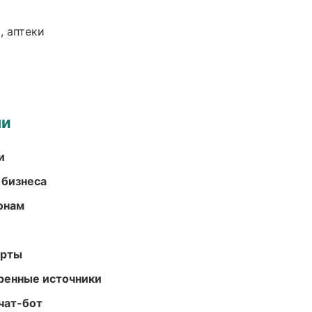
, аптеки
ми
и
 бизнеса
онам
арты
еренные источники
чат-бот