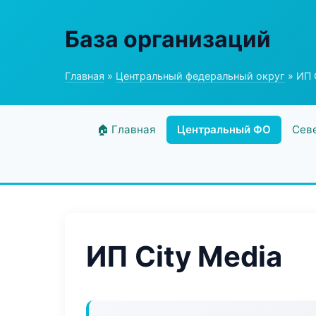
База организаций
Главная
»
Центральный федеральный округ
» ИП 
🏠 Главная
Центральный ФО
Сев
ИП City Media