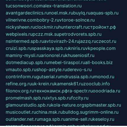
tucsonwoori.com
alex-translation.ru
avantgardeclinics.ru
noel.msk.ru
buylq.ru
aquas-spb.ru
vilnerivne.com
bobry-2.ru
vtoroe-solnce.ru
nickysheen.ru
clockmir.ru
huntercraft.ru
стройокт.рф
webpixels.ru
pczz.msk.su
petrodvorets.spb.ru
nsintermed.spb.ru
avtovirazh-24.ru
jazzq.ru
czecot.ru
cruizi.spb.ru
spasskaya.spb.ru
kniris.ru
vkpeople.com
maminy-mysli.ru
arionorel.ru
khuseniosif.ru
dotmediacup.spb.ru
mebel-tiraspol.ru
all-books.biz
vmauto.spb.ru
shop-astyle.ru
derevo-s.ru
contrinform.ru
gutserial.ru
mdrussia.spb.ru
monod.ru
refine.org.ru
uk-krein.ru
kamensk61.ru
zooclub.info
filonov.org.ru
технокамск.рф
ra-spectr.ru
ooodriada.ru
promelmash.spb.ru
ixtys.spb.ru
fccity.ru
glamourstudio.spb.ru
kola-nature.org
spbmaster.spb.ru
musicoutlet.ru
china.msk.ru
bulldog.su
grimm-online.ru
outlander.net.ru
maga.spb.ru
anime-sell.ru
keseloy.ru
газприборсервис.рф
karmin.spb.ru
shekswood.ru