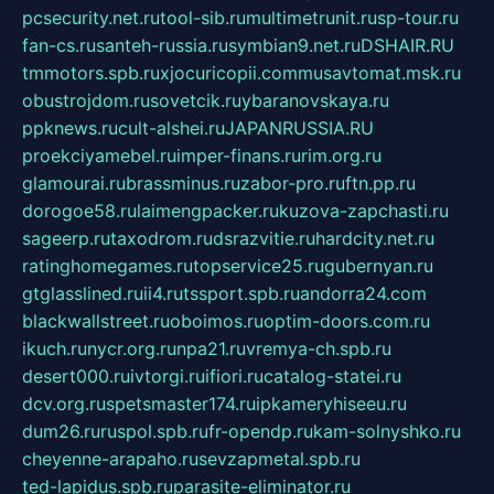
pcsecurity.net.ru
tool-sib.ru
multimetrunit.ru
sp-tour.ru
fan-cs.ru
santeh-russia.ru
symbian9.net.ru
DSHAIR.RU
tmmotors.spb.ru
xjocuricopii.com
musavtomat.msk.ru
obustrojdom.ru
sovetcik.ru
ybaranovskaya.ru
ppknews.ru
cult-alshei.ru
JAPANRUSSIA.RU
proekciyamebel.ru
imper-finans.ru
rim.org.ru
glamourai.ru
brassminus.ru
zabor-pro.ru
ftn.pp.ru
dorogoe58.ru
laimengpacker.ru
kuzova-zapchasti.ru
sageerp.ru
taxodrom.ru
dsrazvitie.ru
hardcity.net.ru
ratinghomegames.ru
topservice25.ru
gubernyan.ru
gtglasslined.ru
ii4.ru
tssport.spb.ru
andorra24.com
blackwallstreet.ru
oboimos.ru
optim-doors.com.ru
ikuch.ru
nycr.org.ru
npa21.ru
vremya-ch.spb.ru
desert000.ru
ivtorgi.ru
ifiori.ru
catalog-statei.ru
dcv.org.ru
spetsmaster174.ru
ipkameryhiseeu.ru
dum26.ru
ruspol.spb.ru
fr-opendp.ru
kam-solnyshko.ru
cheyenne-arapaho.ru
sevzapmetal.spb.ru
ted-lapidus.spb.ru
parasite-eliminator.ru