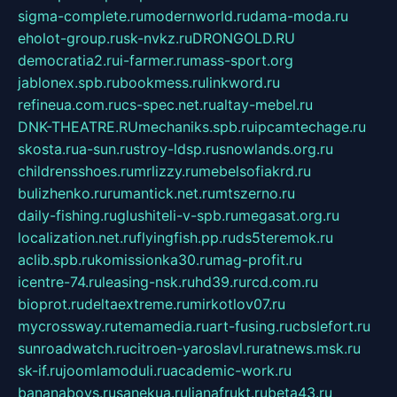
sigma-complete.ru
modernworld.ru
dama-moda.ru
eholot-group.ru
sk-nvkz.ru
DRONGOLD.RU
democratia2.ru
i-farmer.ru
mass-sport.org
jablonex.spb.ru
bookmess.ru
linkword.ru
refineua.com.ru
cs-spec.net.ru
altay-mebel.ru
DNK-THEATRE.RU
mechaniks.spb.ru
ipcamtechage.ru
skosta.ru
a-sun.ru
stroy-ldsp.ru
snowlands.org.ru
childrensshoes.ru
mrlizzy.ru
mebelsofiakrd.ru
bulizhenko.ru
rumantick.net.ru
mtszerno.ru
daily-fishing.ru
glushiteli-v-spb.ru
megasat.org.ru
localization.net.ru
flyingfish.pp.ru
ds5teremok.ru
aclib.spb.ru
komissionka30.ru
mag-profit.ru
icentre-74.ru
leasing-nsk.ru
hd39.ru
rcd.com.ru
bioprot.ru
deltaextreme.ru
mirkotlov07.ru
mycrossway.ru
temamedia.ru
art-fusing.ru
cbslefort.ru
sunroadwatch.ru
citroen-yaroslavl.ru
ratnews.msk.ru
sk-if.ru
joomlamoduli.ru
academic-work.ru
bananaboys.ru
sanekua.ru
lianafrukt.ru
beta43.ru