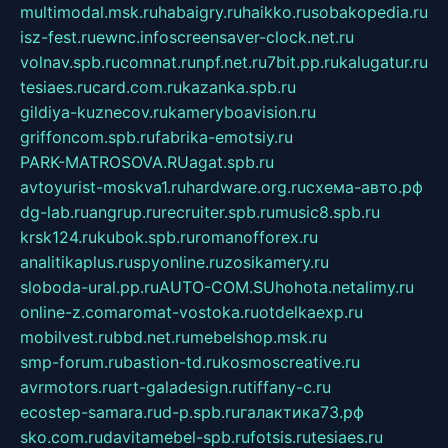
multimodal.msk.ru
habaigry.ru
haikko.ru
sobakopedia.ru
isz-fest.ru
ewnc.info
screensaver-clock.net.ru
volnav.spb.ru
comnat.ru
npf.net.ru
7bit.pp.ru
kalugatur.ru
tesiaes.ru
card.com.ru
kazanka.spb.ru
gildiya-kuznecov.ru
kameryboavision.ru
griffoncom.spb.ru
fabrika-emotsiy.ru
PARK-MATROSOVA.RU
agat.spb.ru
avtoyurist-moskva1.ru
hardware.org.ru
схема-авто.рф
dg-lab.ru
angrup.ru
recruiter.spb.ru
music8.spb.ru
krsk124.ru
kubok.spb.ru
romanofforex.ru
analitikaplus.ru
spyonline.ru
zosikamery.ru
sloboda-ural.pp.ru
AUTO-COM.SU
hohota.net
alimy.ru
online-z.com
aromat-vostoka.ru
otdelkaexp.ru
mobilvest.ru
bbd.net.ru
mebelshop.msk.ru
smp-forum.ru
bastion-td.ru
kosmoscreative.ru
avrmotors.ru
art-galadesign.ru
tiffany-c.ru
ecostep-samara.ru
d-p.spb.ru
галактика73.рф
sko.com.ru
davitamebel-spb.ru
fotsis.ru
tesiaes.ru