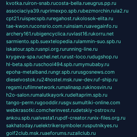
kvotka.ru
iron-snab.ru
costa-bella.ru
eugrus.pp.ru
associaciya39.ru
primexpo.spb.ru
bezmorchin.ru
ia2.ru
cpt21.ru
ispecspb.ru
regahost.ru
kolosok-elita.ru
tae-kwon.ru
consrio.com.ru
insiam.ru
avegainfo.ru
archery161.ru
bigencyclica.ru
vlast16.ru
korru.net
sarmiento.spb.su
extelopedia.ru
lammin-suo.spb.ru
iskatour.spb.ru
snpi.org.ru
running-line.ru
krygeva-spa.ru
chel.net.ru
rust-loco.ru
dugshop.ru
hl-beta.spb.ru
school494.spb.ru
mymubaby.ru
epoha-metalband.ru
ngr.spb.ru
rusgosnews.com
dieselvostok.ru
24hostel.msk.ru
w-dev.ru
f-ship.ru
regsmi.ru
filmnetwork.ru
malinasp.ru
kinosvin.ru
h2o-salon.ru
malutkayork.ru
deltaprim.spb.ru
tango-perm.ru
gooddir.ru
sgv.su
multiki-online.com
webkrasotki.com
cherinvest.ru
detskiy-ostrov.ru
ankou.spb.ru
alvesta1.ru
pdf-creator.ru
nix-files.org.ru
sakhatoday.ru
elektrikersymboler.ru
sputnikyes.ru
golf2club.msk.ru
aeforums.ru
zallclub.ru