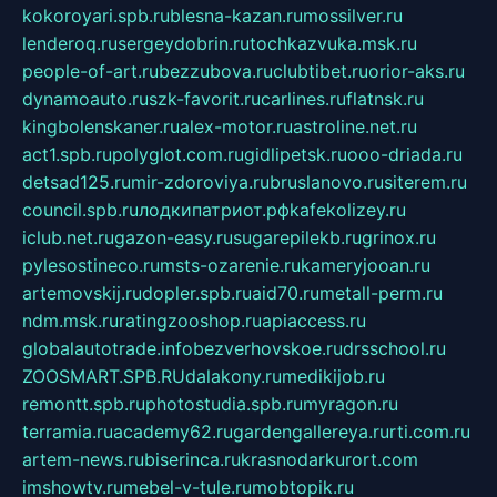
kokoroyari.spb.ru
blesna-kazan.ru
mossilver.ru
lenderoq.ru
sergeydobrin.ru
tochkazvuka.msk.ru
people-of-art.ru
bezzubova.ru
clubtibet.ru
orior-aks.ru
dynamoauto.ru
szk-favorit.ru
carlines.ru
flatnsk.ru
kingbolenskaner.ru
alex-motor.ru
astroline.net.ru
act1.spb.ru
polyglot.com.ru
gidlipetsk.ru
ooo-driada.ru
detsad125.ru
mir-zdoroviya.ru
bruslanovo.ru
siterem.ru
council.spb.ru
лодкипатриот.рф
kafekolizey.ru
iclub.net.ru
gazon-easy.ru
sugarepilekb.ru
grinox.ru
pylesostineco.ru
msts-ozarenie.ru
kameryjooan.ru
artemovskij.ru
dopler.spb.ru
aid70.ru
metall-perm.ru
ndm.msk.ru
ratingzooshop.ru
apiaccess.ru
globalautotrade.info
bezverhovskoe.ru
drsschool.ru
ZOOSMART.SPB.RU
dalakony.ru
medikijob.ru
remontt.spb.ru
photostudia.spb.ru
myragon.ru
terramia.ru
academy62.ru
gardengallereya.ru
rti.com.ru
artem-news.ru
biserinca.ru
krasnodarkurort.com
imshowtv.ru
mebel-v-tule.ru
mobtopik.ru