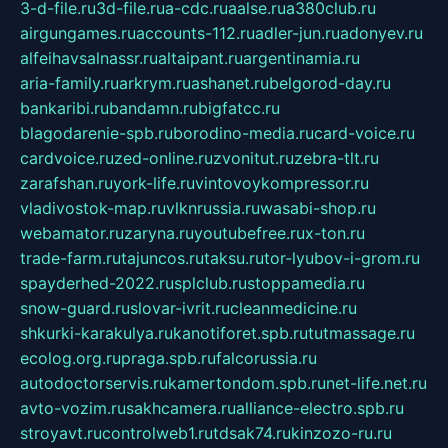
3-d-file.ru
3d-file.ru
a-cdc.ru
aalse.ru
a380club.ru
airgungames.ru
accounts-112.ru
adler-jun.ru
adonyev.ru
alfeihavsalnassr.ru
altaipant.ru
argentinamia.ru
aria-family.ru
arkrym.ru
ashanet.ru
belgorod-day.ru
bankaribi.ru
bandamn.ru
bigfatcc.ru
blagodarenie-spb.ru
borodino-media.ru
card-voice.ru
cardvoice.ru
zed-online.ru
zvonitut.ru
zebra-tlt.ru
zarafshan.ru
york-life.ru
vintovoykompressor.ru
vladivostok-map.ru
vlknrussia.ru
wasabi-shop.ru
webamator.ru
zaryna.ru
youtubefree.ru
x-ton.ru
trade-farm.ru
tajuncos.ru
taksu.ru
tor-lyubov-i-grom.ru
spayderhed-2022.ru
splclub.ru
stoppamedia.ru
snow-guard.ru
slovar-ivrit.ru
cleanmedicine.ru
shkurki-karakulya.ru
kanotiforet.spb.ru
tutmassage.ru
ecolog.org.ru
praga.spb.ru
falcorussia.ru
autodoctorservis.ru
kamertondom.spb.ru
net-life.net.ru
avto-vozim.ru
sakhcamera.ru
alliance-electro.spb.ru
stroyavt.ru
controlweb1.ru
tdsak74.ru
kinzozo-ru.ru