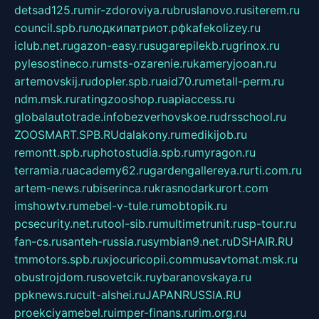
detsad125.ru
mir-zdoroviya.ru
bruslanovo.ru
siterem.ru
council.spb.ru
лодкипатриот.рф
kafekolizey.ru
iclub.net.ru
gazon-easy.ru
sugarepilekb.ru
grinox.ru
pylesostineco.ru
msts-ozarenie.ru
kameryjooan.ru
artemovskij.ru
dopler.spb.ru
aid70.ru
metall-perm.ru
ndm.msk.ru
ratingzooshop.ru
apiaccess.ru
globalautotrade.info
bezverhovskoe.ru
drsschool.ru
ZOOSMART.SPB.RU
dalakony.ru
medikijob.ru
remontt.spb.ru
photostudia.spb.ru
myragon.ru
terramia.ru
academy62.ru
gardengallereya.ru
rti.com.ru
artem-news.ru
biserinca.ru
krasnodarkurort.com
imshowtv.ru
mebel-v-tule.ru
mobtopik.ru
pcsecurity.net.ru
tool-sib.ru
multimetrunit.ru
sp-tour.ru
fan-cs.ru
santeh-russia.ru
symbian9.net.ru
DSHAIR.RU
tmmotors.spb.ru
xjocuricopii.com
musavtomat.msk.ru
obustrojdom.ru
sovetcik.ru
ybaranovskaya.ru
ppknews.ru
cult-alshei.ru
JAPANRUSSIA.RU
proekciyamebel.ru
imper-finans.ru
rim.org.ru