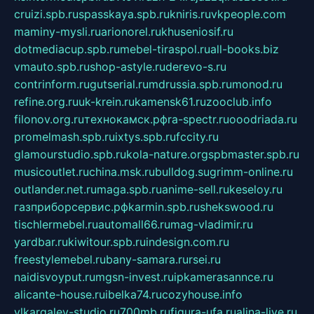
cruizi.spb.ru
spasskaya.spb.ru
kniris.ru
vkpeople.com
maminy-mysli.ru
arionorel.ru
khuseniosif.ru
dotmediacup.spb.ru
mebel-tiraspol.ru
all-books.biz
vmauto.spb.ru
shop-astyle.ru
derevo-s.ru
contrinform.ru
gutserial.ru
mdrussia.spb.ru
monod.ru
refine.org.ru
uk-krein.ru
kamensk61.ru
zooclub.info
filonov.org.ru
технокамск.рф
ra-spectr.ru
ooodriada.ru
promelmash.spb.ru
ixtys.spb.ru
fccity.ru
glamourstudio.spb.ru
kola-nature.org
spbmaster.spb.ru
musicoutlet.ru
china.msk.ru
bulldog.su
grimm-online.ru
outlander.net.ru
maga.spb.ru
anime-sell.ru
keseloy.ru
газприборсервис.рф
karmin.spb.ru
shekswood.ru
tischlermebel.ru
automall66.ru
mag-vladimir.ru
yardbar.ru
kiwitour.spb.ru
indesign.com.ru
freestylemebel.ru
bany-samara.ru
rsei.ru
naidisvoyput.ru
mgsn-invest.ru
ipkamerasannce.ru
alicante-house.ru
ibelka74.ru
cozyhouse.info
vlkargalev-studio.ru
700mb.ru
figura-ufa.ru
alina-live.ru