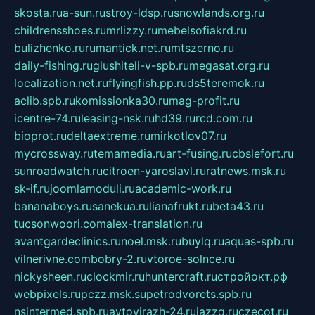
skosta.ru
a-sun.ru
stroy-ldsp.ru
snowlands.org.ru
childrensshoes.ru
mrlizzy.ru
mebelsofiakrd.ru
bulizhenko.ru
rumantick.net.ru
mtszerno.ru
daily-fishing.ru
glushiteli-v-spb.ru
megasat.org.ru
localization.net.ru
flyingfish.pp.ru
ds5teremok.ru
aclib.spb.ru
komissionka30.ru
mag-profit.ru
icentre-74.ru
leasing-nsk.ru
hd39.ru
rcd.com.ru
bioprot.ru
deltaextreme.ru
mirkotlov07.ru
mycrossway.ru
temamedia.ru
art-fusing.ru
cbslefort.ru
sunroadwatch.ru
citroen-yaroslavl.ru
ratnews.msk.ru
sk-if.ru
joomlamoduli.ru
academic-work.ru
bananaboys.ru
sanekua.ru
lianafrukt.ru
beta43.ru
tucsonwoori.com
alex-translation.ru
avantgardeclinics.ru
noel.msk.ru
buylq.ru
aquas-spb.ru
vilnerivne.com
bobry-2.ru
vtoroe-solnce.ru
nickysheen.ru
clockmir.ru
huntercraft.ru
стройокт.рф
webpixels.ru
pczz.msk.su
petrodvorets.spb.ru
nsintermed.spb.ru
avtovirazh-24.ru
jazzq.ru
czecot.ru