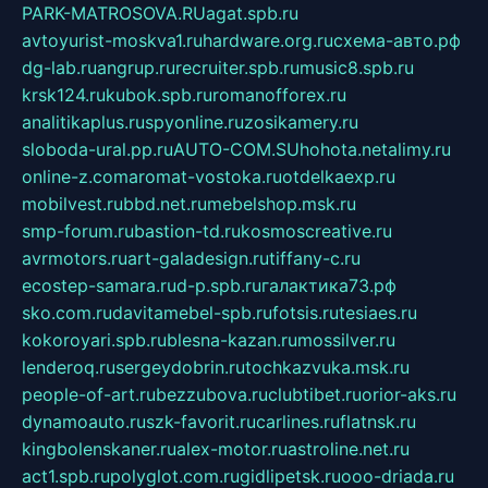
PARK-MATROSOVA.RU
agat.spb.ru
avtoyurist-moskva1.ru
hardware.org.ru
схема-авто.рф
dg-lab.ru
angrup.ru
recruiter.spb.ru
music8.spb.ru
krsk124.ru
kubok.spb.ru
romanofforex.ru
analitikaplus.ru
spyonline.ru
zosikamery.ru
sloboda-ural.pp.ru
AUTO-COM.SU
hohota.net
alimy.ru
online-z.com
aromat-vostoka.ru
otdelkaexp.ru
mobilvest.ru
bbd.net.ru
mebelshop.msk.ru
smp-forum.ru
bastion-td.ru
kosmoscreative.ru
avrmotors.ru
art-galadesign.ru
tiffany-c.ru
ecostep-samara.ru
d-p.spb.ru
галактика73.рф
sko.com.ru
davitamebel-spb.ru
fotsis.ru
tesiaes.ru
kokoroyari.spb.ru
blesna-kazan.ru
mossilver.ru
lenderoq.ru
sergeydobrin.ru
tochkazvuka.msk.ru
people-of-art.ru
bezzubova.ru
clubtibet.ru
orior-aks.ru
dynamoauto.ru
szk-favorit.ru
carlines.ru
flatnsk.ru
kingbolenskaner.ru
alex-motor.ru
astroline.net.ru
act1.spb.ru
polyglot.com.ru
gidlipetsk.ru
ooo-driada.ru