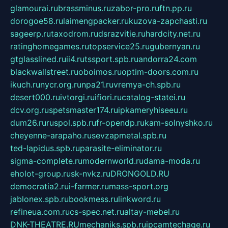
glamourai.ru
brassminus.ru
zabor-pro.ru
ftn.pp.ru
dorogoe58.ru
laimengpacker.ru
kuzova-zapchasti.ru
sageerp.ru
taxodrom.ru
dsrazvitie.ru
hardcity.net.ru
ratinghomegames.ru
topservice25.ru
gubernyan.ru
gtglasslined.ru
ii4.ru
tssport.spb.ru
andorra24.com
blackwallstreet.ru
oboimos.ru
optim-doors.com.ru
ikuch.ru
nycr.org.ru
npa21.ru
vremya-ch.spb.ru
desert000.ru
ivtorgi.ru
ifiori.ru
catalog-statei.ru
dcv.org.ru
spetsmaster174.ru
ipkameryhiseeu.ru
dum26.ru
ruspol.spb.ru
fr-opendp.ru
kam-solnyshko.ru
cheyenne-arapaho.ru
sevzapmetal.spb.ru
ted-lapidus.spb.ru
parasite-eliminator.ru
sigma-complete.ru
modernworld.ru
dama-moda.ru
eholot-group.ru
sk-nvkz.ru
DRONGOLD.RU
democratia2.ru
i-farmer.ru
mass-sport.org
jablonex.spb.ru
bookmess.ru
linkword.ru
refineua.com.ru
cs-spec.net.ru
altay-mebel.ru
DNK-THEATRE.RU
mechaniks.spb.ru
ipcamtechage.ru