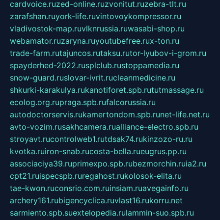
cardvoice.ru
zed-online.ru
zvonitut.ru
zebra-tlt.ru
zarafshan.ru
york-life.ru
vintovoykompressor.ru
vladivostok-map.ru
vlknrussia.ru
wasabi-shop.ru
webamator.ru
zaryna.ru
youtubefree.ru
x-ton.ru
trade-farm.ru
tajuncos.ru
taksu.ru
tor-lyubov-i-grom.ru
spayderhed-2022.ru
splclub.ru
stoppamedia.ru
snow-guard.ru
slovar-ivrit.ru
cleanmedicine.ru
shkurki-karakulya.ru
kanotiforet.spb.ru
tutmassage.ru
ecolog.org.ru
praga.spb.ru
falcorussia.ru
autodoctorservis.ru
kamertondom.spb.ru
net-life.net.ru
avto-vozim.ru
sakhcamera.ru
alliance-electro.spb.ru
stroyavt.ru
controlweb1.ru
tdsak74.ru
kinzozo-ru.ru
kvotka.ru
iron-snab.ru
costa-bella.ru
eugrus.pp.ru
associaciya39.ru
primexpo.spb.ru
bezmorchin.ru
ia2.ru
cpt21.ru
ispecspb.ru
regahost.ru
kolosok-elita.ru
tae-kwon.ru
consrio.com.ru
insiam.ru
avegainfo.ru
archery161.ru
bigencyclica.ru
vlast16.ru
korru.net
sarmiento.spb.su
extelopedia.ru
lammin-suo.spb.ru