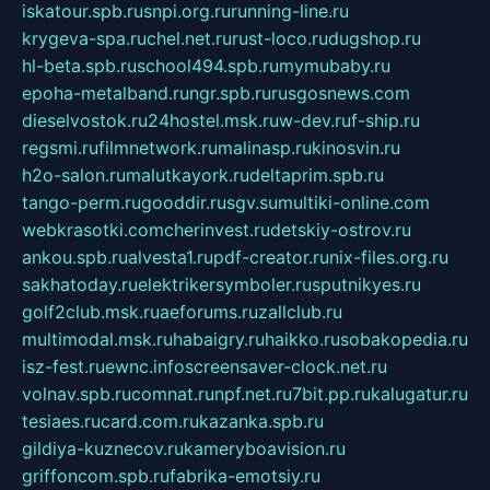
iskatour.spb.ru
snpi.org.ru
running-line.ru
krygeva-spa.ru
chel.net.ru
rust-loco.ru
dugshop.ru
hl-beta.spb.ru
school494.spb.ru
mymubaby.ru
epoha-metalband.ru
ngr.spb.ru
rusgosnews.com
dieselvostok.ru
24hostel.msk.ru
w-dev.ru
f-ship.ru
regsmi.ru
filmnetwork.ru
malinasp.ru
kinosvin.ru
h2o-salon.ru
malutkayork.ru
deltaprim.spb.ru
tango-perm.ru
gooddir.ru
sgv.su
multiki-online.com
webkrasotki.com
cherinvest.ru
detskiy-ostrov.ru
ankou.spb.ru
alvesta1.ru
pdf-creator.ru
nix-files.org.ru
sakhatoday.ru
elektrikersymboler.ru
sputnikyes.ru
golf2club.msk.ru
aeforums.ru
zallclub.ru
multimodal.msk.ru
habaigry.ru
haikko.ru
sobakopedia.ru
isz-fest.ru
ewnc.info
screensaver-clock.net.ru
volnav.spb.ru
comnat.ru
npf.net.ru
7bit.pp.ru
kalugatur.ru
tesiaes.ru
card.com.ru
kazanka.spb.ru
gildiya-kuznecov.ru
kameryboavision.ru
griffoncom.spb.ru
fabrika-emotsiy.ru