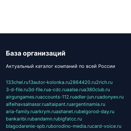
База организаций
Актуальный каталог компаний по всей России
133chel.ru
13autor-kolonka.ru
2864420.ru
2rich.ru
3-d-file.ru
3d-file.ru
a-cdc.ru
aalse.ru
a380club.ru
airgungames.ru
accounts-112.ru
adler-jun.ru
adonyev.ru
alfeihavsalnassr.ru
altaipant.ru
argentinamia.ru
aria-family.ru
arkrym.ru
ashanet.ru
belgorod-day.ru
bankaribi.ru
bandamn.ru
bigfatcc.ru
blagodarenie-spb.ru
borodino-media.ru
card-voice.ru