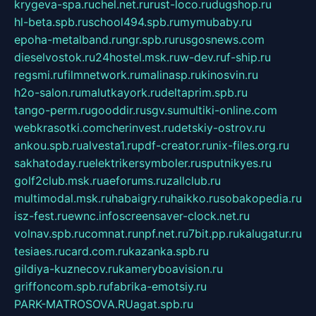
krygeva-spa.ru
chel.net.ru
rust-loco.ru
dugshop.ru
hl-beta.spb.ru
school494.spb.ru
mymubaby.ru
epoha-metalband.ru
ngr.spb.ru
rusgosnews.com
dieselvostok.ru
24hostel.msk.ru
w-dev.ru
f-ship.ru
regsmi.ru
filmnetwork.ru
malinasp.ru
kinosvin.ru
h2o-salon.ru
malutkayork.ru
deltaprim.spb.ru
tango-perm.ru
gooddir.ru
sgv.su
multiki-online.com
webkrasotki.com
cherinvest.ru
detskiy-ostrov.ru
ankou.spb.ru
alvesta1.ru
pdf-creator.ru
nix-files.org.ru
sakhatoday.ru
elektrikersymboler.ru
sputnikyes.ru
golf2club.msk.ru
aeforums.ru
zallclub.ru
multimodal.msk.ru
habaigry.ru
haikko.ru
sobakopedia.ru
isz-fest.ru
ewnc.info
screensaver-clock.net.ru
volnav.spb.ru
comnat.ru
npf.net.ru
7bit.pp.ru
kalugatur.ru
tesiaes.ru
card.com.ru
kazanka.spb.ru
gildiya-kuznecov.ru
kameryboavision.ru
griffoncom.spb.ru
fabrika-emotsiy.ru
PARK-MATROSOVA.RU
agat.spb.ru