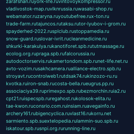
zarafshan.ru
york-life.ru
vintovoykompressor.ru
vladivostok-map.ru
vlknrussia.ru
wasabi-shop.ru
webamator.ru
zaryna.ru
youtubefree.ru
x-ton.ru
trade-farm.ru
tajuncos.ru
taksu.ru
tor-lyubov-i-grom.ru
spayderhed-2022.ru
splclub.ru
stoppamedia.ru
snow-guard.ru
slovar-ivrit.ru
cleanmedicine.ru
shkurki-karakulya.ru
kanotiforet.spb.ru
tutmassage.ru
ecolog.org.ru
praga.spb.ru
falcorussia.ru
autodoctorservis.ru
kamertondom.spb.ru
net-life.net.ru
avto-vozim.ru
sakhcamera.ru
alliance-electro.spb.ru
stroyavt.ru
controlweb1.ru
tdsak74.ru
kinzozo-ru.ru
kvotka.ru
iron-snab.ru
costa-bella.ru
eugrus.pp.ru
associaciya39.ru
primexpo.spb.ru
bezmorchin.ru
ia2.ru
cpt21.ru
ispecspb.ru
regahost.ru
kolosok-elita.ru
tae-kwon.ru
consrio.com.ru
insiam.ru
avegainfo.ru
archery161.ru
bigencyclica.ru
vlast16.ru
korru.net
sarmiento.spb.su
extelopedia.ru
lammin-suo.spb.ru
iskatour.spb.ru
snpi.org.ru
running-line.ru