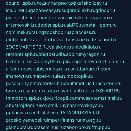
council.spb.ru
лодкипатриот.рф
kafekolizey.ru
iclub.net.ru
gazon-easy.ru
sugarepilekb.ru
grinox.ru
pylesostineco.ru
msts-ozarenie.ru
kameryjooan.ru
artemovskij.ru
dopler.spb.ru
aid70.ru
metall-perm.ru
ndm.msk.ru
ratingzooshop.ru
apiaccess.ru
globalautotrade.info
bezverhovskoe.ru
drsschool.ru
ZOOSMART.SPB.RU
dalakony.ru
medikijob.ru
remontt.spb.ru
photostudia.spb.ru
myragon.ru
terramia.ru
academy62.ru
gardengallereya.ru
rti.com.ru
artem-news.ru
biserinca.ru
krasnodarkurort.com
imshowtv.ru
mebel-v-tule.ru
mobtopik.ru
pcsecurity.net.ru
tool-sib.ru
multimetrunit.ru
sp-tour.ru
fan-cs.ru
santeh-russia.ru
symbian9.net.ru
DSHAIR.RU
tmmotors.spb.ru
xjocuricopii.com
musavtomat.msk.ru
obustrojdom.ru
sovetcik.ru
ybaranovskaya.ru
ppknews.ru
cult-alshei.ru
JAPANRUSSIA.RU
proekciyamebel.ru
imper-finans.ru
rim.org.ru
glamourai.ru
brassminus.ru
zabor-pro.ru
ftn.pp.ru