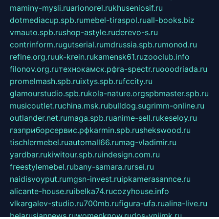
maminy-mysli.ru
arionorel.ru
khuseniosif.ru
dotmediacup.spb.ru
mebel-tiraspol.ru
all-books.biz
vmauto.spb.ru
shop-astyle.ru
derevo-s.ru
contrinform.ru
gutserial.ru
mdrussia.spb.ru
monod.ru
refine.org.ru
uk-krein.ru
kamensk61.ru
zooclub.info
filonov.org.ru
технокамск.рф
ra-spectr.ru
ooodriada.ru
promelmash.spb.ru
ixtys.spb.ru
fccity.ru
glamourstudio.spb.ru
kola-nature.org
spbmaster.spb.ru
musicoutlet.ru
china.msk.ru
bulldog.su
grimm-online.ru
outlander.net.ru
maga.spb.ru
anime-sell.ru
keseloy.ru
газприборсервис.рф
karmin.spb.ru
shekswood.ru
tischlermebel.ru
automall66.ru
mag-vladimir.ru
yardbar.ru
kiwitour.spb.ru
indesign.com.ru
freestylemebel.ru
bany-samara.ru
rsei.ru
naidisvoyput.ru
mgsn-invest.ru
ipkamerasannce.ru
alicante-house.ru
ibelka74.ru
cozyhouse.info
vlkargalev-studio.ru
700mb.ru
figura-ufa.ru
alina-live.ru
belarusiannews.ru
womenknow.ru
dos-vniimk.ru