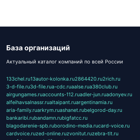
База организаций
Актуальный каталог компаний по всей России
133chel.ru
13autor-kolonka.ru
2864420.ru
2rich.ru
3-d-file.ru
3d-file.ru
a-cdc.ru
aalse.ru
a380club.ru
airgungames.ru
accounts-112.ru
adler-jun.ru
adonyev.ru
alfeihavsalnassr.ru
altaipant.ru
argentinamia.ru
aria-family.ru
arkrym.ru
ashanet.ru
belgorod-day.ru
bankaribi.ru
bandamn.ru
bigfatcc.ru
blagodarenie-spb.ru
borodino-media.ru
card-voice.ru
cardvoice.ru
zed-online.ru
zvonitut.ru
zebra-tlt.ru