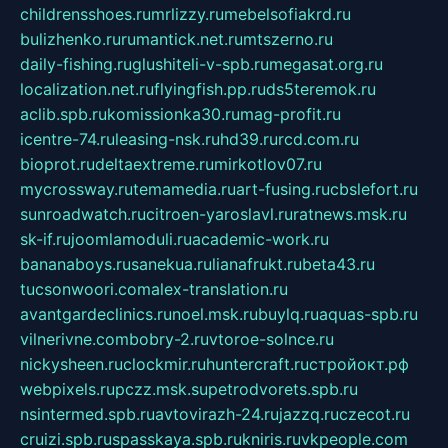
childrensshoes.ru
mrlizzy.ru
mebelsofiakrd.ru
bulizhenko.ru
rumantick.net.ru
mtszerno.ru
daily-fishing.ru
glushiteli-v-spb.ru
megasat.org.ru
localization.net.ru
flyingfish.pp.ru
ds5teremok.ru
aclib.spb.ru
komissionka30.ru
mag-profit.ru
icentre-74.ru
leasing-nsk.ru
hd39.ru
rcd.com.ru
bioprot.ru
deltaextreme.ru
mirkotlov07.ru
mycrossway.ru
temamedia.ru
art-fusing.ru
cbslefort.ru
sunroadwatch.ru
citroen-yaroslavl.ru
ratnews.msk.ru
sk-if.ru
joomlamoduli.ru
academic-work.ru
bananaboys.ru
sanekua.ru
lianafrukt.ru
beta43.ru
tucsonwoori.com
alex-translation.ru
avantgardeclinics.ru
noel.msk.ru
buylq.ru
aquas-spb.ru
vilnerivne.com
bobry-2.ru
vtoroe-solnce.ru
nickysheen.ru
clockmir.ru
huntercraft.ru
стройокт.рф
webpixels.ru
pczz.msk.su
petrodvorets.spb.ru
nsintermed.spb.ru
avtovirazh-24.ru
jazzq.ru
czecot.ru
cruizi.spb.ru
spasskaya.spb.ru
kniris.ru
vkpeople.com