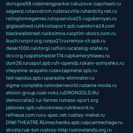
dorogoe58.ru
laimengpacker.ru
kuzova-zapchasti.ru
sageerp.ru
taxodrom.ru
dsrazvitie.ru
hardcity.net.ru
ratinghomegames.ru
topservice25.ru
gubernyan.ru
gtglasslined.ru
ii4.ru
tssport.spb.ru
andorra24.com
blackwallstreet.ru
oboimos.ru
optim-doors.com.ru
ikuch.ru
nycr.org.ru
npa21.ru
vremya-ch.spb.ru
desert000.ru
ivtorgi.ru
ifiori.ru
catalog-statei.ru
dcv.org.ru
spetsmaster174.ru
ipkameryhiseeu.ru
dum26.ru
ruspol.spb.ru
fr-opendp.ru
kam-solnyshko.ru
cheyenne-arapaho.ru
sevzapmetal.spb.ru
ted-lapidus.spb.ru
parasite-eliminator.ru
sigma-complete.ru
modernworld.ru
dama-moda.ru
eholot-group.ru
sk-nvkz.ru
DRONGOLD.RU
democratia2.ru
i-farmer.ru
mass-sport.org
jablonex.spb.ru
bookmess.ru
linkword.ru
refineua.com.ru
cs-spec.net.ru
altay-mebel.ru
DNK-THEATRE.RU
mechaniks.spb.ru
ipcamtechage.ru
skosta.ru
a-sun.ru
stroy-ldsp.ru
snowlands.org.ru