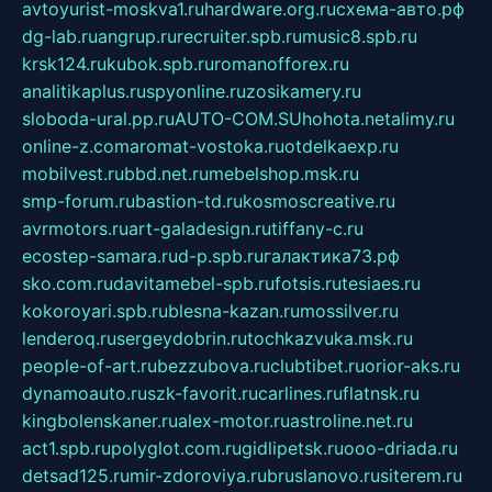
avtoyurist-moskva1.ru
hardware.org.ru
схема-авто.рф
dg-lab.ru
angrup.ru
recruiter.spb.ru
music8.spb.ru
krsk124.ru
kubok.spb.ru
romanofforex.ru
analitikaplus.ru
spyonline.ru
zosikamery.ru
sloboda-ural.pp.ru
AUTO-COM.SU
hohota.net
alimy.ru
online-z.com
aromat-vostoka.ru
otdelkaexp.ru
mobilvest.ru
bbd.net.ru
mebelshop.msk.ru
smp-forum.ru
bastion-td.ru
kosmoscreative.ru
avrmotors.ru
art-galadesign.ru
tiffany-c.ru
ecostep-samara.ru
d-p.spb.ru
галактика73.рф
sko.com.ru
davitamebel-spb.ru
fotsis.ru
tesiaes.ru
kokoroyari.spb.ru
blesna-kazan.ru
mossilver.ru
lenderoq.ru
sergeydobrin.ru
tochkazvuka.msk.ru
people-of-art.ru
bezzubova.ru
clubtibet.ru
orior-aks.ru
dynamoauto.ru
szk-favorit.ru
carlines.ru
flatnsk.ru
kingbolenskaner.ru
alex-motor.ru
astroline.net.ru
act1.spb.ru
polyglot.com.ru
gidlipetsk.ru
ooo-driada.ru
detsad125.ru
mir-zdoroviya.ru
bruslanovo.ru
siterem.ru