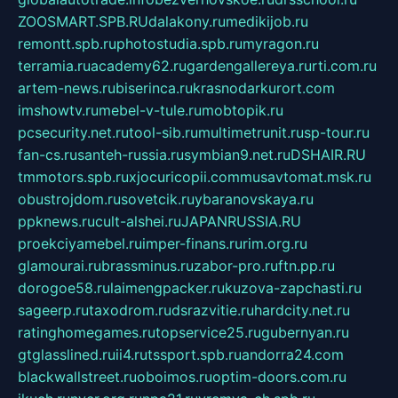
ZOOSMART.SPB.RU
dalakony.ru
medikijob.ru
remontt.spb.ru
photostudia.spb.ru
myragon.ru
terramia.ru
academy62.ru
gardengallereya.ru
rti.com.ru
artem-news.ru
biserinca.ru
krasnodarkurort.com
imshowtv.ru
mebel-v-tule.ru
mobtopik.ru
pcsecurity.net.ru
tool-sib.ru
multimetrunit.ru
sp-tour.ru
fan-cs.ru
santeh-russia.ru
symbian9.net.ru
DSHAIR.RU
tmmotors.spb.ru
xjocuricopii.com
musavtomat.msk.ru
obustrojdom.ru
sovetcik.ru
ybaranovskaya.ru
ppknews.ru
cult-alshei.ru
JAPANRUSSIA.RU
proekciyamebel.ru
imper-finans.ru
rim.org.ru
glamourai.ru
brassminus.ru
zabor-pro.ru
ftn.pp.ru
dorogoe58.ru
laimengpacker.ru
kuzova-zapchasti.ru
sageerp.ru
taxodrom.ru
dsrazvitie.ru
hardcity.net.ru
ratinghomegames.ru
topservice25.ru
gubernyan.ru
gtglasslined.ru
ii4.ru
tssport.spb.ru
andorra24.com
blackwallstreet.ru
oboimos.ru
optim-doors.com.ru