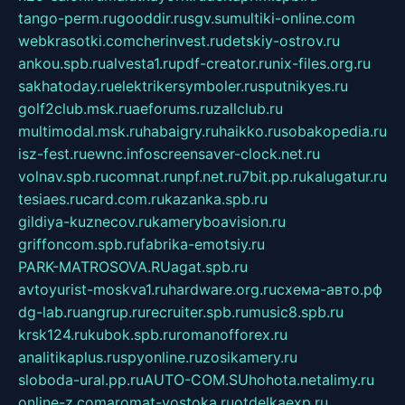
tango-perm.ru
gooddir.ru
sgv.su
multiki-online.com
webkrasotki.com
cherinvest.ru
detskiy-ostrov.ru
ankou.spb.ru
alvesta1.ru
pdf-creator.ru
nix-files.org.ru
sakhatoday.ru
elektrikersymboler.ru
sputnikyes.ru
golf2club.msk.ru
aeforums.ru
zallclub.ru
multimodal.msk.ru
habaigry.ru
haikko.ru
sobakopedia.ru
isz-fest.ru
ewnc.info
screensaver-clock.net.ru
volnav.spb.ru
comnat.ru
npf.net.ru
7bit.pp.ru
kalugatur.ru
tesiaes.ru
card.com.ru
kazanka.spb.ru
gildiya-kuznecov.ru
kameryboavision.ru
griffoncom.spb.ru
fabrika-emotsiy.ru
PARK-MATROSOVA.RU
agat.spb.ru
avtoyurist-moskva1.ru
hardware.org.ru
схема-авто.рф
dg-lab.ru
angrup.ru
recruiter.spb.ru
music8.spb.ru
krsk124.ru
kubok.spb.ru
romanofforex.ru
analitikaplus.ru
spyonline.ru
zosikamery.ru
sloboda-ural.pp.ru
AUTO-COM.SU
hohota.net
alimy.ru
online-z.com
aromat-vostoka.ru
otdelkaexp.ru