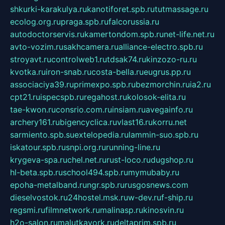
shkurki-karakulya.ru
kanotiforet.spb.ru
tutmassage.ru
ecolog.org.ru
praga.spb.ru
falcorussia.ru
autodoctorservis.ru
kamertondom.spb.ru
net-life.net.ru
avto-vozim.ru
sakhcamera.ru
alliance-electro.spb.ru
stroyavt.ru
controlweb1.ru
tdsak74.ru
kinzozo-ru.ru
kvotka.ru
iron-snab.ru
costa-bella.ru
eugrus.pp.ru
associaciya39.ru
primexpo.spb.ru
bezmorchin.ru
ia2.ru
cpt21.ru
ispecspb.ru
regahost.ru
kolosok-elita.ru
tae-kwon.ru
consrio.com.ru
insiam.ru
avegainfo.ru
archery161.ru
bigencyclica.ru
vlast16.ru
korru.net
sarmiento.spb.su
extelopedia.ru
lammin-suo.spb.ru
iskatour.spb.ru
snpi.org.ru
running-line.ru
krygeva-spa.ru
chel.net.ru
rust-loco.ru
dugshop.ru
hl-beta.spb.ru
school494.spb.ru
mymubaby.ru
epoha-metalband.ru
ngr.spb.ru
rusgosnews.com
dieselvostok.ru
24hostel.msk.ru
w-dev.ru
f-ship.ru
regsmi.ru
filmnetwork.ru
malinasp.ru
kinosvin.ru
h2o-salon.ru
malutkayork.ru
deltaprim.spb.ru