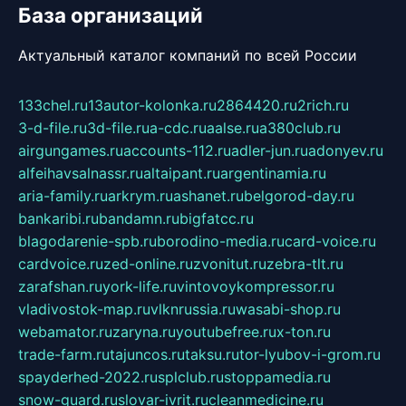
База организаций
Актуальный каталог компаний по всей России
133chel.ru
13autor-kolonka.ru
2864420.ru
2rich.ru
3-d-file.ru
3d-file.ru
a-cdc.ru
aalse.ru
a380club.ru
airgungames.ru
accounts-112.ru
adler-jun.ru
adonyev.ru
alfeihavsalnassr.ru
altaipant.ru
argentinamia.ru
aria-family.ru
arkrym.ru
ashanet.ru
belgorod-day.ru
bankaribi.ru
bandamn.ru
bigfatcc.ru
blagodarenie-spb.ru
borodino-media.ru
card-voice.ru
cardvoice.ru
zed-online.ru
zvonitut.ru
zebra-tlt.ru
zarafshan.ru
york-life.ru
vintovoykompressor.ru
vladivostok-map.ru
vlknrussia.ru
wasabi-shop.ru
webamator.ru
zaryna.ru
youtubefree.ru
x-ton.ru
trade-farm.ru
tajuncos.ru
taksu.ru
tor-lyubov-i-grom.ru
spayderhed-2022.ru
splclub.ru
stoppamedia.ru
snow-guard.ru
slovar-ivrit.ru
cleanmedicine.ru