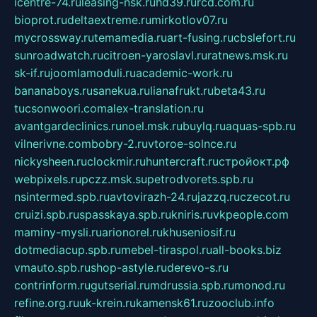
icentre-74.ru
leasing-nsk.ru
hd39.ru
rcd.com.ru
bioprot.ru
deltaextreme.ru
mirkotlov07.ru
mycrossway.ru
temamedia.ru
art-fusing.ru
cbslefort.ru
sunroadwatch.ru
citroen-yaroslavl.ru
ratnews.msk.ru
sk-if.ru
joomlamoduli.ru
academic-work.ru
bananaboys.ru
sanekua.ru
lianafrukt.ru
beta43.ru
tucsonwoori.com
alex-translation.ru
avantgardeclinics.ru
noel.msk.ru
buylq.ru
aquas-spb.ru
vilnerivne.com
bobry-2.ru
vtoroe-solnce.ru
nickysheen.ru
clockmir.ru
huntercraft.ru
стройокт.рф
webpixels.ru
pczz.msk.su
petrodvorets.spb.ru
nsintermed.spb.ru
avtovirazh-24.ru
jazzq.ru
czecot.ru
cruizi.spb.ru
spasskaya.spb.ru
kniris.ru
vkpeople.com
maminy-mysli.ru
arionorel.ru
khuseniosif.ru
dotmediacup.spb.ru
mebel-tiraspol.ru
all-books.biz
vmauto.spb.ru
shop-astyle.ru
derevo-s.ru
contrinform.ru
gutserial.ru
mdrussia.spb.ru
monod.ru
refine.org.ru
uk-krein.ru
kamensk61.ru
zooclub.info