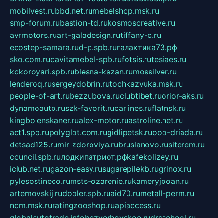
mobilvest.ru
bbd.net.ru
mebelshop.msk.ru
smp-forum.ru
bastion-td.ru
kosmoscreative.ru
avrmotors.ru
art-galadesign.ru
tiffany-c.ru
ecostep-samara.ru
d-p.spb.ru
галактика73.рф
sko.com.ru
davitamebel-spb.ru
fotsis.ru
tesiaes.ru
kokoroyari.spb.ru
blesna-kazan.ru
mossilver.ru
lenderoq.ru
sergeydobrin.ru
tochkazvuka.msk.ru
people-of-art.ru
bezzubova.ru
clubtibet.ru
orior-aks.ru
dynamoauto.ru
szk-favorit.ru
carlines.ru
flatnsk.ru
kingbolenskaner.ru
alex-motor.ru
astroline.net.ru
act1.spb.ru
polyglot.com.ru
gidlipetsk.ru
ooo-driada.ru
detsad125.ru
mir-zdoroviya.ru
bruslanovo.ru
siterem.ru
council.spb.ru
лодкипатриот.рф
kafekolizey.ru
iclub.net.ru
gazon-easy.ru
sugarepilekb.ru
grinox.ru
pylesostineco.ru
msts-ozarenie.ru
kameryjooan.ru
artemovskij.ru
dopler.spb.ru
aid70.ru
metall-perm.ru
ndm.msk.ru
ratingzooshop.ru
apiaccess.ru
globalautotrade.info
bezverhovskoe.ru
drsschool.ru