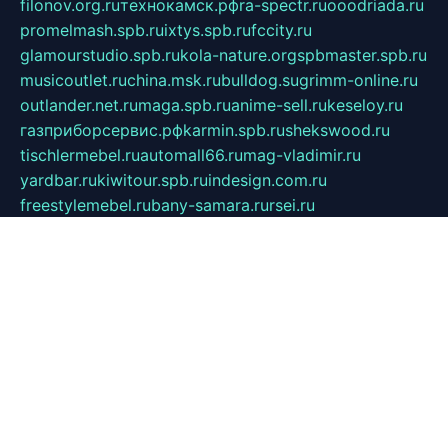
filonov.org.ru
технокамск.рф
ra-spectr.ru
ooodriada.ru
promelmash.spb.ru
ixtys.spb.ru
fccity.ru
glamourstudio.spb.ru
kola-nature.org
spbmaster.spb.ru
musicoutlet.ru
china.msk.ru
bulldog.su
grimm-online.ru
outlander.net.ru
maga.spb.ru
anime-sell.ru
keseloy.ru
газприборсервис.рф
karmin.spb.ru
shekswood.ru
tischlermebel.ru
automall66.ru
mag-vladimir.ru
yardbar.ru
kiwitour.spb.ru
indesign.com.ru
freestylemebel.ru
bany-samara.ru
rsei.ru
naidisvoyput.ru
mgsn-invest.ru
ipkamerasannce.ru
alicante-house.ru
ibelka74.ru
cozyhouse.info
vlkargalev-studio.ru
700mb.ru
figura-ufa.ru
alina-live.ru
belarusiannews.ru
womenknow.ru
dos-vniimk.ru
sega.net.ru
dv.net.ru
phenomenonsofhistory.com
telesputnik.net.ru
wall.pp.ru
pylesosroidmi.ru
gtc-clan.ru
cligs.ru
bibikazap.ru
popova.org.ru
netwhistler.spb.ru
bellvil.ru
bonzon.ru
iss-vladik.ru
defiparis.net.ru
las-gryzas.ru
amku.ru