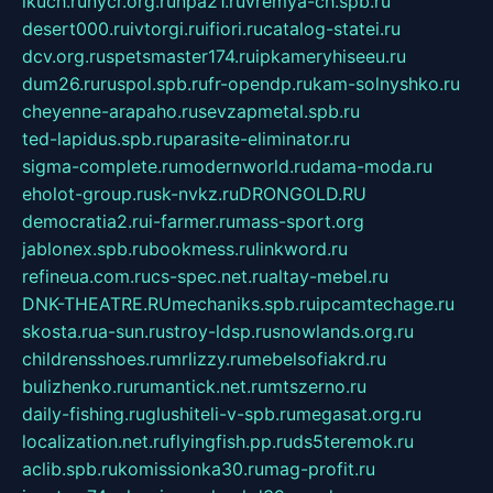
ikuch.ru
nycr.org.ru
npa21.ru
vremya-ch.spb.ru
desert000.ru
ivtorgi.ru
ifiori.ru
catalog-statei.ru
dcv.org.ru
spetsmaster174.ru
ipkameryhiseeu.ru
dum26.ru
ruspol.spb.ru
fr-opendp.ru
kam-solnyshko.ru
cheyenne-arapaho.ru
sevzapmetal.spb.ru
ted-lapidus.spb.ru
parasite-eliminator.ru
sigma-complete.ru
modernworld.ru
dama-moda.ru
eholot-group.ru
sk-nvkz.ru
DRONGOLD.RU
democratia2.ru
i-farmer.ru
mass-sport.org
jablonex.spb.ru
bookmess.ru
linkword.ru
refineua.com.ru
cs-spec.net.ru
altay-mebel.ru
DNK-THEATRE.RU
mechaniks.spb.ru
ipcamtechage.ru
skosta.ru
a-sun.ru
stroy-ldsp.ru
snowlands.org.ru
childrensshoes.ru
mrlizzy.ru
mebelsofiakrd.ru
bulizhenko.ru
rumantick.net.ru
mtszerno.ru
daily-fishing.ru
glushiteli-v-spb.ru
megasat.org.ru
localization.net.ru
flyingfish.pp.ru
ds5teremok.ru
aclib.spb.ru
komissionka30.ru
mag-profit.ru