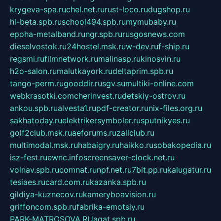
krygeva-spa.ru
chel.net.ru
rust-loco.ru
dugshop.ru
hl-beta.spb.ru
school494.spb.ru
mymubaby.ru
epoha-metalband.ru
ngr.spb.ru
rusgosnews.com
dieselvostok.ru
24hostel.msk.ru
w-dev.ru
f-ship.ru
regsmi.ru
filmnetwork.ru
malinasp.ru
kinosvin.ru
h2o-salon.ru
malutkayork.ru
deltaprim.spb.ru
tango-perm.ru
gooddir.ru
sgv.su
multiki-online.com
webkrasotki.com
cherinvest.ru
detskiy-ostrov.ru
ankou.spb.ru
alvesta1.ru
pdf-creator.ru
nix-files.org.ru
sakhatoday.ru
elektrikersymboler.ru
sputnikyes.ru
golf2club.msk.ru
aeforums.ru
zallclub.ru
multimodal.msk.ru
habaigry.ru
haikko.ru
sobakopedia.ru
isz-fest.ru
ewnc.info
screensaver-clock.net.ru
volnav.spb.ru
comnat.ru
npf.net.ru
7bit.pp.ru
kalugatur.ru
tesiaes.ru
card.com.ru
kazanka.spb.ru
gildiya-kuznecov.ru
kameryboavision.ru
griffoncom.spb.ru
fabrika-emotsiy.ru
PARK-MATROSOVA.RU
agat.spb.ru