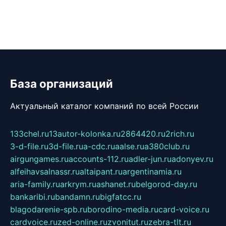
База организаций
Актуальный каталог компаний по всей России
133chel.ru
13autor-kolonka.ru
2864420.ru
2rich.ru
3-d-file.ru
3d-file.ru
a-cdc.ru
aalse.ru
a380club.ru
airgungames.ru
accounts-112.ru
adler-jun.ru
adonyev.ru
alfeihavsalnassr.ru
altaipant.ru
argentinamia.ru
aria-family.ru
arkrym.ru
ashanet.ru
belgorod-day.ru
bankaribi.ru
bandamn.ru
bigfatcc.ru
blagodarenie-spb.ru
borodino-media.ru
card-voice.ru
cardvoice.ru
zed-online.ru
zvonitut.ru
zebra-tlt.ru