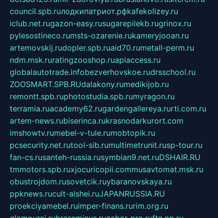
council.spb.ru
лодкипатриот.рф
kafekolizey.ru
iclub.net.ru
gazon-easy.ru
sugarepilekb.ru
grinox.ru
pylesostineco.ru
msts-ozarenie.ru
kameryjooan.ru
artemovskij.ru
dopler.spb.ru
aid70.ru
metall-perm.ru
ndm.msk.ru
ratingzooshop.ru
apiaccess.ru
globalautotrade.info
bezverhovskoe.ru
drsschool.ru
ZOOSMART.SPB.RU
dalakony.ru
medikijob.ru
remontt.spb.ru
photostudia.spb.ru
myragon.ru
terramia.ru
academy62.ru
gardengallereya.ru
rti.com.ru
artem-news.ru
biserinca.ru
krasnodarkurort.com
imshowtv.ru
mebel-v-tule.ru
mobtopik.ru
pcsecurity.net.ru
tool-sib.ru
multimetrunit.ru
sp-tour.ru
fan-cs.ru
santeh-russia.ru
symbian9.net.ru
DSHAIR.RU
tmmotors.spb.ru
xjocuricopii.com
musavtomat.msk.ru
obustrojdom.ru
sovetcik.ru
ybaranovskaya.ru
ppknews.ru
cult-alshei.ru
JAPANRUSSIA.RU
proekciyamebel.ru
imper-finans.ru
rim.org.ru
glamourai.ru
brassminus.ru
zabor-pro.ru
ftn.pp.ru