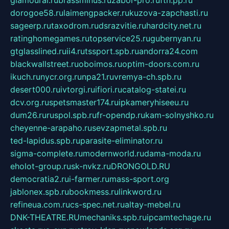
dorogoe58.ru
laimengpacker.ru
kuzova-zapchasti.ru
sageerp.ru
taxodrom.ru
dsrazvitie.ru
hardcity.net.ru
ratinghomegames.ru
topservice25.ru
gubernyan.ru
gtglasslined.ru
ii4.ru
tssport.spb.ru
andorra24.com
blackwallstreet.ru
oboimos.ru
optim-doors.com.ru
ikuch.ru
nycr.org.ru
npa21.ru
vremya-ch.spb.ru
desert000.ru
ivtorgi.ru
ifiori.ru
catalog-statei.ru
dcv.org.ru
spetsmaster174.ru
ipkameryhiseeu.ru
dum26.ru
ruspol.spb.ru
fr-opendp.ru
kam-solnyshko.ru
cheyenne-arapaho.ru
sevzapmetal.spb.ru
ted-lapidus.spb.ru
parasite-eliminator.ru
sigma-complete.ru
modernworld.ru
dama-moda.ru
eholot-group.ru
sk-nvkz.ru
DRONGOLD.RU
democratia2.ru
i-farmer.ru
mass-sport.org
jablonex.spb.ru
bookmess.ru
linkword.ru
refineua.com.ru
cs-spec.net.ru
altay-mebel.ru
DNK-THEATRE.RU
mechaniks.spb.ru
ipcamtechage.ru