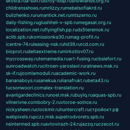
skosta.ru
a-sun.ru
stroy-ldsp.ru
snowlands.org.ru
childrensshoes.ru
mrlizzy.ru
mebelsofiakrd.ru
bulizhenko.ru
rumantick.net.ru
mtszerno.ru
daily-fishing.ru
glushiteli-v-spb.ru
megasat.org.ru
localization.net.ru
flyingfish.pp.ru
ds5teremok.ru
aclib.spb.ru
komissionka30.ru
mag-profit.ru
icentre-74.ru
leasing-nsk.ru
hd39.ru
rcd.com.ru
bioprot.ru
deltaextreme.ru
mirkotlov07.ru
mycrossway.ru
temamedia.ru
art-fusing.ru
cbslefort.ru
sunroadwatch.ru
citroen-yaroslavl.ru
ratnews.msk.ru
sk-if.ru
joomlamoduli.ru
academic-work.ru
bananaboys.ru
sanekua.ru
lianafrukt.ru
beta43.ru
tucsonwoori.com
alex-translation.ru
avantgardeclinics.ru
noel.msk.ru
buylq.ru
aquas-spb.ru
vilnerivne.com
bobry-2.ru
vtoroe-solnce.ru
nickysheen.ru
clockmir.ru
huntercraft.ru
стройокт.рф
webpixels.ru
pczz.msk.su
petrodvorets.spb.ru
nsintermed.spb.ru
avtovirazh-24.ru
jazzq.ru
czecot.ru