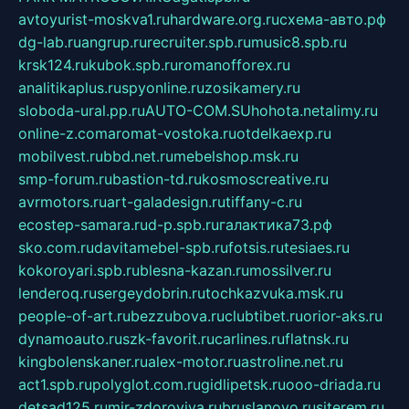
avtoyurist-moskva1.ru
hardware.org.ru
схема-авто.рф
dg-lab.ru
angrup.ru
recruiter.spb.ru
music8.spb.ru
krsk124.ru
kubok.spb.ru
romanofforex.ru
analitikaplus.ru
spyonline.ru
zosikamery.ru
sloboda-ural.pp.ru
AUTO-COM.SU
hohota.net
alimy.ru
online-z.com
aromat-vostoka.ru
otdelkaexp.ru
mobilvest.ru
bbd.net.ru
mebelshop.msk.ru
smp-forum.ru
bastion-td.ru
kosmoscreative.ru
avrmotors.ru
art-galadesign.ru
tiffany-c.ru
ecostep-samara.ru
d-p.spb.ru
галактика73.рф
sko.com.ru
davitamebel-spb.ru
fotsis.ru
tesiaes.ru
kokoroyari.spb.ru
blesna-kazan.ru
mossilver.ru
lenderoq.ru
sergeydobrin.ru
tochkazvuka.msk.ru
people-of-art.ru
bezzubova.ru
clubtibet.ru
orior-aks.ru
dynamoauto.ru
szk-favorit.ru
carlines.ru
flatnsk.ru
kingbolenskaner.ru
alex-motor.ru
astroline.net.ru
act1.spb.ru
polyglot.com.ru
gidlipetsk.ru
ooo-driada.ru
detsad125.ru
mir-zdoroviya.ru
bruslanovo.ru
siterem.ru