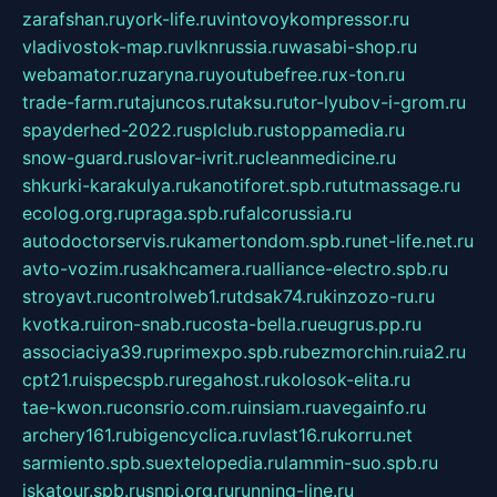
zarafshan.ru
york-life.ru
vintovoykompressor.ru
vladivostok-map.ru
vlknrussia.ru
wasabi-shop.ru
webamator.ru
zaryna.ru
youtubefree.ru
x-ton.ru
trade-farm.ru
tajuncos.ru
taksu.ru
tor-lyubov-i-grom.ru
spayderhed-2022.ru
splclub.ru
stoppamedia.ru
snow-guard.ru
slovar-ivrit.ru
cleanmedicine.ru
shkurki-karakulya.ru
kanotiforet.spb.ru
tutmassage.ru
ecolog.org.ru
praga.spb.ru
falcorussia.ru
autodoctorservis.ru
kamertondom.spb.ru
net-life.net.ru
avto-vozim.ru
sakhcamera.ru
alliance-electro.spb.ru
stroyavt.ru
controlweb1.ru
tdsak74.ru
kinzozo-ru.ru
kvotka.ru
iron-snab.ru
costa-bella.ru
eugrus.pp.ru
associaciya39.ru
primexpo.spb.ru
bezmorchin.ru
ia2.ru
cpt21.ru
ispecspb.ru
regahost.ru
kolosok-elita.ru
tae-kwon.ru
consrio.com.ru
insiam.ru
avegainfo.ru
archery161.ru
bigencyclica.ru
vlast16.ru
korru.net
sarmiento.spb.su
extelopedia.ru
lammin-suo.spb.ru
iskatour.spb.ru
snpi.org.ru
running-line.ru