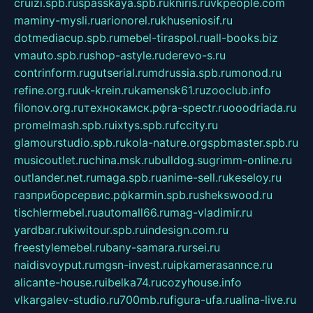
cruizi.spb.ru
spasskaya.spb.ru
kniris.ru
vkpeople.com
maminy-mysli.ru
arionorel.ru
khuseniosif.ru
dotmediacup.spb.ru
mebel-tiraspol.ru
all-books.biz
vmauto.spb.ru
shop-astyle.ru
derevo-s.ru
contrinform.ru
gutserial.ru
mdrussia.spb.ru
monod.ru
refine.org.ru
uk-krein.ru
kamensk61.ru
zooclub.info
filonov.org.ru
технокамск.рф
ra-spectr.ru
ooodriada.ru
promelmash.spb.ru
ixtys.spb.ru
fccity.ru
glamourstudio.spb.ru
kola-nature.org
spbmaster.spb.ru
musicoutlet.ru
china.msk.ru
bulldog.su
grimm-online.ru
outlander.net.ru
maga.spb.ru
anime-sell.ru
keseloy.ru
газприборсервис.рф
karmin.spb.ru
shekswood.ru
tischlermebel.ru
automall66.ru
mag-vladimir.ru
yardbar.ru
kiwitour.spb.ru
indesign.com.ru
freestylemebel.ru
bany-samara.ru
rsei.ru
naidisvoyput.ru
mgsn-invest.ru
ipkamerasannce.ru
alicante-house.ru
ibelka74.ru
cozyhouse.info
vlkargalev-studio.ru
700mb.ru
figura-ufa.ru
alina-live.ru