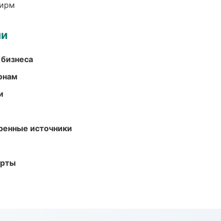
фирм
ми
 бизнеса
онам
и
еренные источники
арты