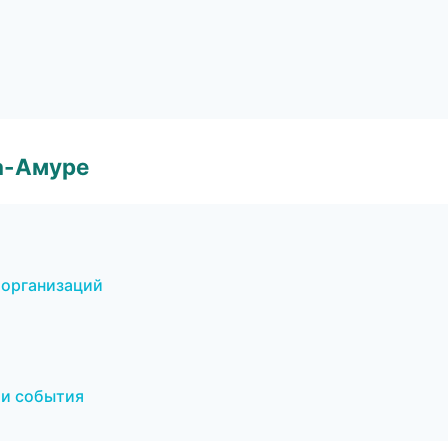
а-Амуре
 организаций
 и события