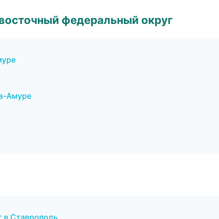
евосточный федеральный округ
муре
к
на-Амуре
т в Ставрополь