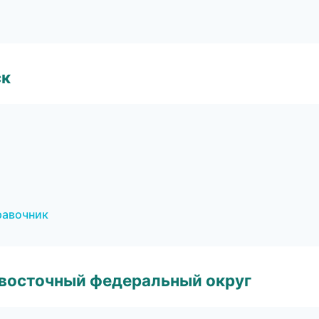
ск
равочник
евосточный федеральный округ