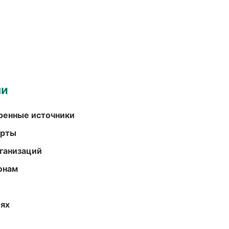
ми
еренные источники
арты
ганизаций
онам
иях