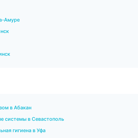
на-Амуре
инск
инск
озом в Абакан
ые системы в Севастополь
ьная гигиена в Уфа