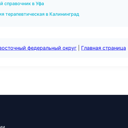
й справочник в Уфа
ия терапевтическая в Калининград
евосточный федеральный округ
|
Главная страница
сии