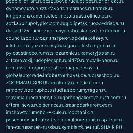
people-of-art.ru
bezzubova.ru
clubtibet.ru
orior-aks.ru
dynamoauto.ru
szk-favorit.ru
carlines.ru
flatnsk.ru
kingbolenskaner.ru
alex-motor.ru
astroline.net.ru
act1.spb.ru
polyglot.com.ru
gidlipetsk.ru
ooo-driada.ru
detsad125.ru
mir-zdoroviya.ru
bruslanovo.ru
siterem.ru
council.spb.ru
лодкипатриот.рф
kafekolizey.ru
iclub.net.ru
gazon-easy.ru
sugarepilekb.ru
grinox.ru
pylesostineco.ru
msts-ozarenie.ru
kameryjooan.ru
artemovskij.ru
dopler.spb.ru
aid70.ru
metall-perm.ru
ndm.msk.ru
ratingzooshop.ru
apiaccess.ru
globalautotrade.info
bezverhovskoe.ru
drsschool.ru
ZOOSMART.SPB.RU
dalakony.ru
medikijob.ru
remontt.spb.ru
photostudia.spb.ru
myragon.ru
terramia.ru
academy62.ru
gardengallereya.ru
rti.com.ru
artem-news.ru
biserinca.ru
krasnodarkurort.com
imshowtv.ru
mebel-v-tule.ru
mobtopik.ru
pcsecurity.net.ru
tool-sib.ru
multimetrunit.ru
sp-tour.ru
fan-cs.ru
santeh-russia.ru
symbian9.net.ru
DSHAIR.RU