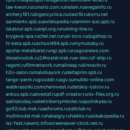
tae-kwon.ru
consrio.com.ru
insiam.ru
avegainfo.ru
archery161.ru
bigencyclica.ru
vlast16.ru
korru.net
sarmiento.spb.su
extelopedia.ru
lammin-suo.spb.ru
iskatour.spb.ru
snpi.org.ru
running-line.ru
krygeva-spa.ru
chel.net.ru
rust-loco.ru
dugshop.ru
hl-beta.spb.ru
school494.spb.ru
mymubaby.ru
epoha-metalband.ru
ngr.spb.ru
rusgosnews.com
dieselvostok.ru
24hostel.msk.ru
w-dev.ru
f-ship.ru
regsmi.ru
filmnetwork.ru
malinasp.ru
kinosvin.ru
h2o-salon.ru
malutkayork.ru
deltaprim.spb.ru
tango-perm.ru
gooddir.ru
sgv.su
multiki-online.com
webkrasotki.com
cherinvest.ru
detskiy-ostrov.ru
ankou.spb.ru
alvesta1.ru
pdf-creator.ru
nix-files.org.ru
sakhatoday.ru
elektrikersymboler.ru
sputnikyes.ru
golf2club.msk.ru
aeforums.ru
zallclub.ru
multimodal.msk.ru
habaigry.ru
haikko.ru
sobakopedia.ru
isz-fest.ru
ewnc.info
screensaver-clock.net.ru