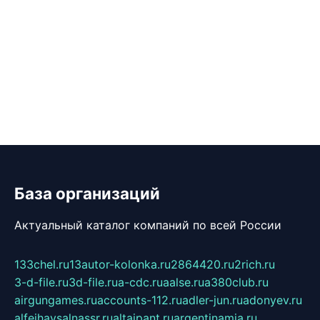
База организаций
Актуальный каталог компаний по всей России
133chel.ru
13autor-kolonka.ru
2864420.ru
2rich.ru
3-d-file.ru
3d-file.ru
a-cdc.ru
aalse.ru
a380club.ru
airgungames.ru
accounts-112.ru
adler-jun.ru
adonyev.ru
alfeihavsalnassr.ru
altaipant.ru
argentinamia.ru