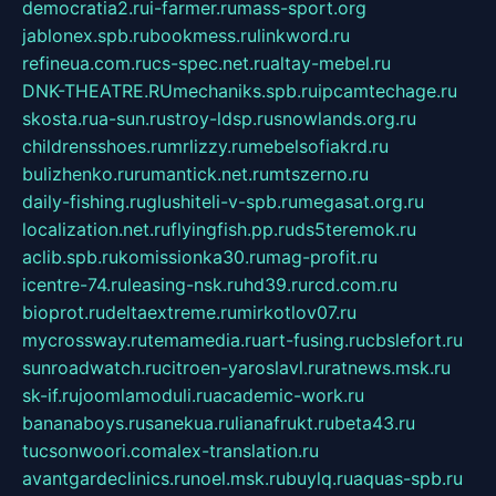
democratia2.ru
i-farmer.ru
mass-sport.org
jablonex.spb.ru
bookmess.ru
linkword.ru
refineua.com.ru
cs-spec.net.ru
altay-mebel.ru
DNK-THEATRE.RU
mechaniks.spb.ru
ipcamtechage.ru
skosta.ru
a-sun.ru
stroy-ldsp.ru
snowlands.org.ru
childrensshoes.ru
mrlizzy.ru
mebelsofiakrd.ru
bulizhenko.ru
rumantick.net.ru
mtszerno.ru
daily-fishing.ru
glushiteli-v-spb.ru
megasat.org.ru
localization.net.ru
flyingfish.pp.ru
ds5teremok.ru
aclib.spb.ru
komissionka30.ru
mag-profit.ru
icentre-74.ru
leasing-nsk.ru
hd39.ru
rcd.com.ru
bioprot.ru
deltaextreme.ru
mirkotlov07.ru
mycrossway.ru
temamedia.ru
art-fusing.ru
cbslefort.ru
sunroadwatch.ru
citroen-yaroslavl.ru
ratnews.msk.ru
sk-if.ru
joomlamoduli.ru
academic-work.ru
bananaboys.ru
sanekua.ru
lianafrukt.ru
beta43.ru
tucsonwoori.com
alex-translation.ru
avantgardeclinics.ru
noel.msk.ru
buylq.ru
aquas-spb.ru