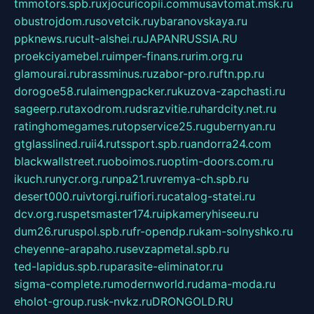
tmmotors.spb.ru
xjocuricopii.com
musavtomat.msk.ru
obustrojdom.ru
sovetcik.ru
ybaranovskaya.ru
ppknews.ru
cult-alshei.ru
JAPANRUSSIA.RU
proekciyamebel.ru
imper-finans.ru
rim.org.ru
glamourai.ru
brassminus.ru
zabor-pro.ru
ftn.pp.ru
dorogoe58.ru
laimengpacker.ru
kuzova-zapchasti.ru
sageerp.ru
taxodrom.ru
dsrazvitie.ru
hardcity.net.ru
ratinghomegames.ru
topservice25.ru
gubernyan.ru
gtglasslined.ru
ii4.ru
tssport.spb.ru
andorra24.com
blackwallstreet.ru
oboimos.ru
optim-doors.com.ru
ikuch.ru
nycr.org.ru
npa21.ru
vremya-ch.spb.ru
desert000.ru
ivtorgi.ru
ifiori.ru
catalog-statei.ru
dcv.org.ru
spetsmaster174.ru
ipkameryhiseeu.ru
dum26.ru
ruspol.spb.ru
fr-opendp.ru
kam-solnyshko.ru
cheyenne-arapaho.ru
sevzapmetal.spb.ru
ted-lapidus.spb.ru
parasite-eliminator.ru
sigma-complete.ru
modernworld.ru
dama-moda.ru
eholot-group.ru
sk-nvkz.ru
DRONGOLD.RU