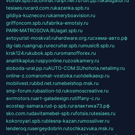
volnav.spb.ru
comnat.ru
npf.net.ru
7bit.pp.ru
kalugatur.ru
tesiaes.ru
card.com.ru
kazanka.spb.ru
gildiya-kuznecov.ru
kameryboavision.ru
griffoncom.spb.ru
fabrika-emotsiy.ru
PARK-MATROSOVA.RU
agat.spb.ru
avtoyurist-moskva1.ru
hardware.org.ru
схема-авто.рф
dg-lab.ru
angrup.ru
recruiter.spb.ru
music8.spb.ru
krsk124.ru
kubok.spb.ru
romanofforex.ru
analitikaplus.ru
spyonline.ru
zosikamery.ru
sloboda-ural.pp.ru
AUTO-COM.SU
hohota.net
alimy.ru
online-z.com
aromat-vostoka.ru
otdelkaexp.ru
mobilvest.ru
bbd.net.ru
mebelshop.msk.ru
smp-forum.ru
bastion-td.ru
kosmoscreative.ru
avrmotors.ru
art-galadesign.ru
tiffany-c.ru
ecostep-samara.ru
d-p.spb.ru
галактика73.рф
sko.com.ru
davitamebel-spb.ru
fotsis.ru
tesiaes.ru
kokoroyari.spb.ru
blesna-kazan.ru
mossilver.ru
lenderoq.ru
sergeydobrin.ru
tochkazvuka.msk.ru