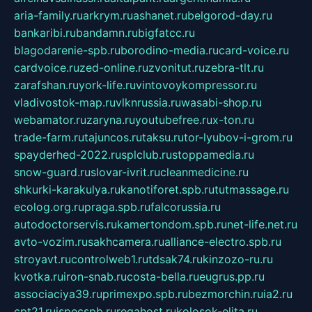
aria-family.ru
arkrym.ru
ashanet.ru
belgorod-day.ru
bankaribi.ru
bandamn.ru
bigfatcc.ru
blagodarenie-spb.ru
borodino-media.ru
card-voice.ru
cardvoice.ru
zed-online.ru
zvonitut.ru
zebra-tlt.ru
zarafshan.ru
york-life.ru
vintovoykompressor.ru
vladivostok-map.ru
vlknrussia.ru
wasabi-shop.ru
webamator.ru
zaryna.ru
youtubefree.ru
x-ton.ru
trade-farm.ru
tajuncos.ru
taksu.ru
tor-lyubov-i-grom.ru
spayderhed-2022.ru
splclub.ru
stoppamedia.ru
snow-guard.ru
slovar-ivrit.ru
cleanmedicine.ru
shkurki-karakulya.ru
kanotiforet.spb.ru
tutmassage.ru
ecolog.org.ru
praga.spb.ru
falcorussia.ru
autodoctorservis.ru
kamertondom.spb.ru
net-life.net.ru
avto-vozim.ru
sakhcamera.ru
alliance-electro.spb.ru
stroyavt.ru
controlweb1.ru
tdsak74.ru
kinzozo-ru.ru
kvotka.ru
iron-snab.ru
costa-bella.ru
eugrus.pp.ru
associaciya39.ru
primexpo.spb.ru
bezmorchin.ru
ia2.ru
cpt21.ru
ispecspb.ru
regahost.ru
kolosok-elita.ru