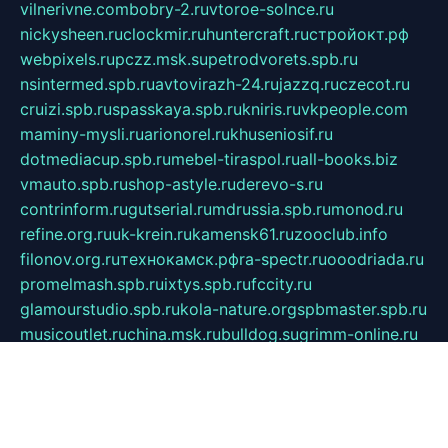
vilnerivne.com
bobry-2.ru
vtoroe-solnce.ru
nickysheen.ru
clockmir.ru
huntercraft.ru
стройокт.рф
webpixels.ru
pczz.msk.su
petrodvorets.spb.ru
nsintermed.spb.ru
avtovirazh-24.ru
jazzq.ru
czecot.ru
cruizi.spb.ru
spasskaya.spb.ru
kniris.ru
vkpeople.com
maminy-mysli.ru
arionorel.ru
khuseniosif.ru
dotmediacup.spb.ru
mebel-tiraspol.ru
all-books.biz
vmauto.spb.ru
shop-astyle.ru
derevo-s.ru
contrinform.ru
gutserial.ru
mdrussia.spb.ru
monod.ru
refine.org.ru
uk-krein.ru
kamensk61.ru
zooclub.info
filonov.org.ru
технокамск.рф
ra-spectr.ru
ooodriada.ru
promelmash.spb.ru
ixtys.spb.ru
fccity.ru
glamourstudio.spb.ru
kola-nature.org
spbmaster.spb.ru
musicoutlet.ru
china.msk.ru
bulldog.su
grimm-online.ru
outlander.net.ru
maga.spb.ru
anime-sell.ru
keseloy.ru
газприборсервис.рф
karmin.spb.ru
shekswood.ru
tischlermebel.ru
automall66.ru
mag-vladimir.ru
yardbar.ru
kiwitour.spb.ru
indesign.com.ru