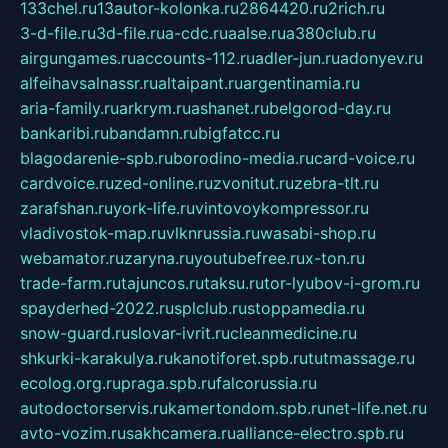
133chel.ru
13autor-kolonka.ru
2864420.ru
2rich.ru
3-d-file.ru
3d-file.ru
a-cdc.ru
aalse.ru
a380club.ru
airgungames.ru
accounts-112.ru
adler-jun.ru
adonyev.ru
alfeihavsalnassr.ru
altaipant.ru
argentinamia.ru
aria-family.ru
arkrym.ru
ashanet.ru
belgorod-day.ru
bankaribi.ru
bandamn.ru
bigfatcc.ru
blagodarenie-spb.ru
borodino-media.ru
card-voice.ru
cardvoice.ru
zed-online.ru
zvonitut.ru
zebra-tlt.ru
zarafshan.ru
york-life.ru
vintovoykompressor.ru
vladivostok-map.ru
vlknrussia.ru
wasabi-shop.ru
webamator.ru
zaryna.ru
youtubefree.ru
x-ton.ru
trade-farm.ru
tajuncos.ru
taksu.ru
tor-lyubov-i-grom.ru
spayderhed-2022.ru
splclub.ru
stoppamedia.ru
snow-guard.ru
slovar-ivrit.ru
cleanmedicine.ru
shkurki-karakulya.ru
kanotiforet.spb.ru
tutmassage.ru
ecolog.org.ru
praga.spb.ru
falcorussia.ru
autodoctorservis.ru
kamertondom.spb.ru
net-life.net.ru
avto-vozim.ru
sakhcamera.ru
alliance-electro.spb.ru