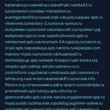
bananaboys.ru
sanekua.ru
lianafrukt.ru
beta43.ru
tucsonwoori.com
alex-translation.ru
avantgardeclinics.ru
noel.msk.ru
buylq.ru
aquas-spb.ru
vilnerivne.com
bobry-2.ru
vtoroe-solnce.ru
nickysheen.ru
clockmir.ru
huntercraft.ru
стройокт.рф
webpixels.ru
pczz.msk.su
petrodvorets.spb.ru
nsintermed.spb.ru
avtovirazh-24.ru
jazzq.ru
czecot.ru
cruizi.spb.ru
spasskaya.spb.ru
kniris.ru
vkpeople.com
maminy-mysli.ru
arionorel.ru
khuseniosif.ru
dotmediacup.spb.ru
mebel-tiraspol.ru
all-books.biz
vmauto.spb.ru
shop-astyle.ru
derevo-s.ru
contrinform.ru
gutserial.ru
mdrussia.spb.ru
monod.ru
refine.org.ru
uk-krein.ru
kamensk61.ru
zooclub.info
filonov.org.ru
технокамск.рф
ra-spectr.ru
ooodriada.ru
promelmash.spb.ru
ixtys.spb.ru
fccity.ru
glamourstudio.spb.ru
kola-nature.org
spbmaster.spb.ru
musicoutlet.ru
china.msk.ru
bulldog.su
grimm-online.ru
outlander.net.ru
maga.spb.ru
anime-sell.ru
keseloy.ru