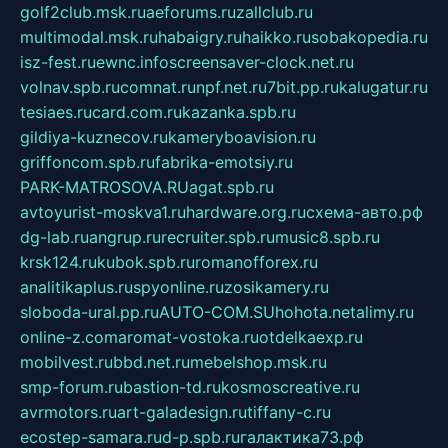
golf2club.msk.ru
aeforums.ru
zallclub.ru
multimodal.msk.ru
habaigry.ru
haikko.ru
sobakopedia.ru
isz-fest.ru
ewnc.info
screensaver-clock.net.ru
volnav.spb.ru
comnat.ru
npf.net.ru
7bit.pp.ru
kalugatur.ru
tesiaes.ru
card.com.ru
kazanka.spb.ru
gildiya-kuznecov.ru
kameryboavision.ru
griffoncom.spb.ru
fabrika-emotsiy.ru
PARK-MATROSOVA.RU
agat.spb.ru
avtoyurist-moskva1.ru
hardware.org.ru
схема-авто.рф
dg-lab.ru
angrup.ru
recruiter.spb.ru
music8.spb.ru
krsk124.ru
kubok.spb.ru
romanofforex.ru
analitikaplus.ru
spyonline.ru
zosikamery.ru
sloboda-ural.pp.ru
AUTO-COM.SU
hohota.net
alimy.ru
online-z.com
aromat-vostoka.ru
otdelkaexp.ru
mobilvest.ru
bbd.net.ru
mebelshop.msk.ru
smp-forum.ru
bastion-td.ru
kosmoscreative.ru
avrmotors.ru
art-galadesign.ru
tiffany-c.ru
ecostep-samara.ru
d-p.spb.ru
галактика73.рф