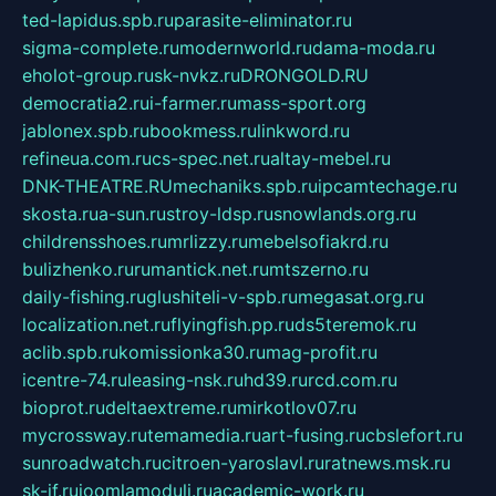
ted-lapidus.spb.ru
parasite-eliminator.ru
sigma-complete.ru
modernworld.ru
dama-moda.ru
eholot-group.ru
sk-nvkz.ru
DRONGOLD.RU
democratia2.ru
i-farmer.ru
mass-sport.org
jablonex.spb.ru
bookmess.ru
linkword.ru
refineua.com.ru
cs-spec.net.ru
altay-mebel.ru
DNK-THEATRE.RU
mechaniks.spb.ru
ipcamtechage.ru
skosta.ru
a-sun.ru
stroy-ldsp.ru
snowlands.org.ru
childrensshoes.ru
mrlizzy.ru
mebelsofiakrd.ru
bulizhenko.ru
rumantick.net.ru
mtszerno.ru
daily-fishing.ru
glushiteli-v-spb.ru
megasat.org.ru
localization.net.ru
flyingfish.pp.ru
ds5teremok.ru
aclib.spb.ru
komissionka30.ru
mag-profit.ru
icentre-74.ru
leasing-nsk.ru
hd39.ru
rcd.com.ru
bioprot.ru
deltaextreme.ru
mirkotlov07.ru
mycrossway.ru
temamedia.ru
art-fusing.ru
cbslefort.ru
sunroadwatch.ru
citroen-yaroslavl.ru
ratnews.msk.ru
sk-if.ru
joomlamoduli.ru
academic-work.ru