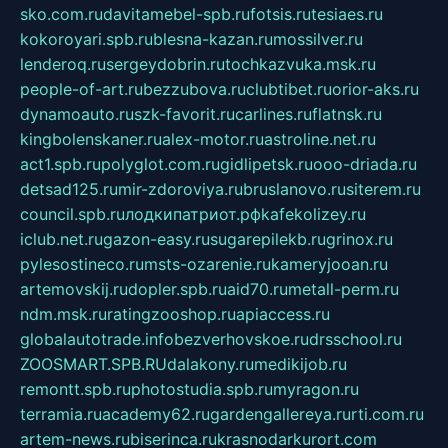
sko.com.ru
davitamebel-spb.ru
fotsis.ru
tesiaes.ru
kokoroyari.spb.ru
blesna-kazan.ru
mossilver.ru
lenderoq.ru
sergeydobrin.ru
tochkazvuka.msk.ru
people-of-art.ru
bezzubova.ru
clubtibet.ru
orior-aks.ru
dynamoauto.ru
szk-favorit.ru
carlines.ru
flatnsk.ru
kingbolenskaner.ru
alex-motor.ru
astroline.net.ru
act1.spb.ru
polyglot.com.ru
gidlipetsk.ru
ooo-driada.ru
detsad125.ru
mir-zdoroviya.ru
bruslanovo.ru
siterem.ru
council.spb.ru
лодкипатриот.рф
kafekolizey.ru
iclub.net.ru
gazon-easy.ru
sugarepilekb.ru
grinox.ru
pylesostineco.ru
msts-ozarenie.ru
kameryjooan.ru
artemovskij.ru
dopler.spb.ru
aid70.ru
metall-perm.ru
ndm.msk.ru
ratingzooshop.ru
apiaccess.ru
globalautotrade.info
bezverhovskoe.ru
drsschool.ru
ZOOSMART.SPB.RU
dalakony.ru
medikijob.ru
remontt.spb.ru
photostudia.spb.ru
myragon.ru
terramia.ru
academy62.ru
gardengallereya.ru
rti.com.ru
artem-news.ru
biserinca.ru
krasnodarkurort.com