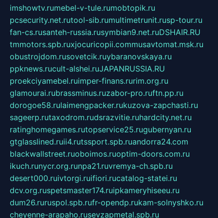
imshowtv.ru
mebel-v-tule.ru
mobtopik.ru
pcsecurity.net.ru
tool-sib.ru
multimetrunit.ru
sp-tour.ru
fan-cs.ru
santeh-russia.ru
symbian9.net.ru
DSHAIR.RU
tmmotors.spb.ru
xjocuricopii.com
musavtomat.msk.ru
obustrojdom.ru
sovetcik.ru
ybaranovskaya.ru
ppknews.ru
cult-alshei.ru
JAPANRUSSIA.RU
proekciyamebel.ru
imper-finans.ru
rim.org.ru
glamourai.ru
brassminus.ru
zabor-pro.ru
ftn.pp.ru
dorogoe58.ru
laimengpacker.ru
kuzova-zapchasti.ru
sageerp.ru
taxodrom.ru
dsrazvitie.ru
hardcity.net.ru
ratinghomegames.ru
topservice25.ru
gubernyan.ru
gtglasslined.ru
ii4.ru
tssport.spb.ru
andorra24.com
blackwallstreet.ru
oboimos.ru
optim-doors.com.ru
ikuch.ru
nycr.org.ru
npa21.ru
vremya-ch.spb.ru
desert000.ru
ivtorgi.ru
ifiori.ru
catalog-statei.ru
dcv.org.ru
spetsmaster174.ru
ipkameryhiseeu.ru
dum26.ru
ruspol.spb.ru
fr-opendp.ru
kam-solnyshko.ru
cheyenne-arapaho.ru
sevzapmetal.spb.ru