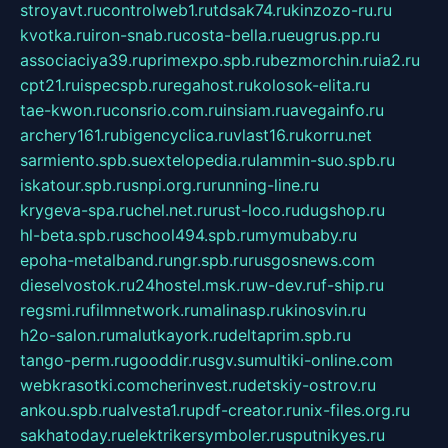
stroyavt.ru
controlweb1.ru
tdsak74.ru
kinzozo-ru.ru
kvotka.ru
iron-snab.ru
costa-bella.ru
eugrus.pp.ru
associaciya39.ru
primexpo.spb.ru
bezmorchin.ru
ia2.ru
cpt21.ru
ispecspb.ru
regahost.ru
kolosok-elita.ru
tae-kwon.ru
consrio.com.ru
insiam.ru
avegainfo.ru
archery161.ru
bigencyclica.ru
vlast16.ru
korru.net
sarmiento.spb.su
extelopedia.ru
lammin-suo.spb.ru
iskatour.spb.ru
snpi.org.ru
running-line.ru
krygeva-spa.ru
chel.net.ru
rust-loco.ru
dugshop.ru
hl-beta.spb.ru
school494.spb.ru
mymubaby.ru
epoha-metalband.ru
ngr.spb.ru
rusgosnews.com
dieselvostok.ru
24hostel.msk.ru
w-dev.ru
f-ship.ru
regsmi.ru
filmnetwork.ru
malinasp.ru
kinosvin.ru
h2o-salon.ru
malutkayork.ru
deltaprim.spb.ru
tango-perm.ru
gooddir.ru
sgv.su
multiki-online.com
webkrasotki.com
cherinvest.ru
detskiy-ostrov.ru
ankou.spb.ru
alvesta1.ru
pdf-creator.ru
nix-files.org.ru
sakhatoday.ru
elektrikersymboler.ru
sputnikyes.ru