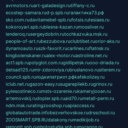
avrmotors.ru
art-galadesign.ru
tiffany-c.ru
ecostep-samara.ru
d-p.spb.ru
галактика73.рф
sko.com.ru
davitamebel-spb.ru
fotsis.ru
tesiaes.ru
kokoroyari.spb.ru
blesna-kazan.ru
mossilver.ru
lenderoq.ru
sergeydobrin.ru
tochkazvuka.msk.ru
people-of-art.ru
bezzubova.ru
clubtibet.ru
orior-aks.ru
dynamoauto.ru
szk-favorit.ru
carlines.ru
flatnsk.ru
kingbolenskaner.ru
alex-motor.ru
astroline.net.ru
act1.spb.ru
polyglot.com.ru
gidlipetsk.ru
ooo-driada.ru
detsad125.ru
mir-zdoroviya.ru
bruslanovo.ru
siterem.ru
council.spb.ru
лодкипатриот.рф
kafekolizey.ru
iclub.net.ru
gazon-easy.ru
sugarepilekb.ru
grinox.ru
pylesostineco.ru
msts-ozarenie.ru
kameryjooan.ru
artemovskij.ru
dopler.spb.ru
aid70.ru
metall-perm.ru
ndm.msk.ru
ratingzooshop.ru
apiaccess.ru
globalautotrade.info
bezverhovskoe.ru
drsschool.ru
ZOOSMART.SPB.RU
dalakony.ru
medikijob.ru
remontt.spb.ru
photostudia.spb.ru
myragon.ru