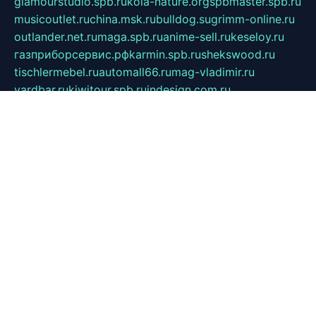
glamourstudio.spb.ru
kola-nature.org
spbmaster.spb.ru
musicoutlet.ru
china.msk.ru
bulldog.su
grimm-online.ru
outlander.net.ru
maga.spb.ru
anime-sell.ru
keseloy.ru
газприборсервис.рф
karmin.spb.ru
shekswood.ru
tischlermebel.ru
automall66.ru
mag-vladimir.ru
yardbar.ru
kiwitour.spb.ru
indesign.com.ru
freestylemebel.ru
bany-samara.ru
rsei.ru
naidisvoyput.ru
mgsn-invest.ru
ipkamerasannce.ru
alicante-house.ru
ibelka74.ru
cozyhouse.info
vlkargalev-studio.ru
700mb.ru
figura-ufa.ru
alina-live.ru
belarusiannews.ru
womenknow.ru
dos-vniimk.ru
sega.net.ru
dv.net.ru
phenomenonsofhistory.com
telesputnik.net.ru
wall.pp.ru
pylesosroidmi.ru
gtc-clan.ru
cligs.ru
bibikazap.ru
popova.org.ru
netwhistler.spb.ru
bellvil.ru
bonzon.ru
iss-vladik.ru
defiparis.net.ru
las-gryzas.ru
amku.ru
electednews.spb.ru
feather.org.ru
spar72.ru
tankiigri.ru
dominus.com.ru
ibtree.ru
sanykool.pp.ru
unixlib.org.ru