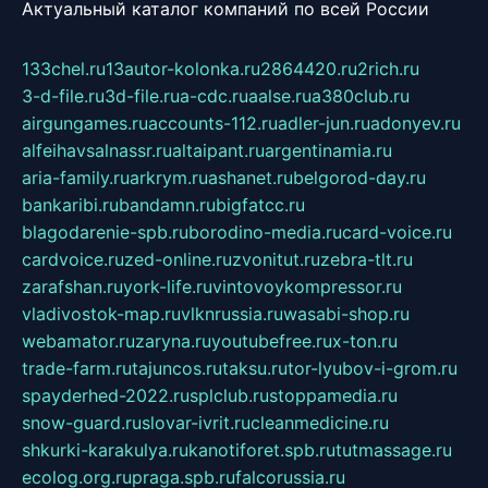
Актуальный каталог компаний по всей России
133chel.ru
13autor-kolonka.ru
2864420.ru
2rich.ru
3-d-file.ru
3d-file.ru
a-cdc.ru
aalse.ru
a380club.ru
airgungames.ru
accounts-112.ru
adler-jun.ru
adonyev.ru
alfeihavsalnassr.ru
altaipant.ru
argentinamia.ru
aria-family.ru
arkrym.ru
ashanet.ru
belgorod-day.ru
bankaribi.ru
bandamn.ru
bigfatcc.ru
blagodarenie-spb.ru
borodino-media.ru
card-voice.ru
cardvoice.ru
zed-online.ru
zvonitut.ru
zebra-tlt.ru
zarafshan.ru
york-life.ru
vintovoykompressor.ru
vladivostok-map.ru
vlknrussia.ru
wasabi-shop.ru
webamator.ru
zaryna.ru
youtubefree.ru
x-ton.ru
trade-farm.ru
tajuncos.ru
taksu.ru
tor-lyubov-i-grom.ru
spayderhed-2022.ru
splclub.ru
stoppamedia.ru
snow-guard.ru
slovar-ivrit.ru
cleanmedicine.ru
shkurki-karakulya.ru
kanotiforet.spb.ru
tutmassage.ru
ecolog.org.ru
praga.spb.ru
falcorussia.ru