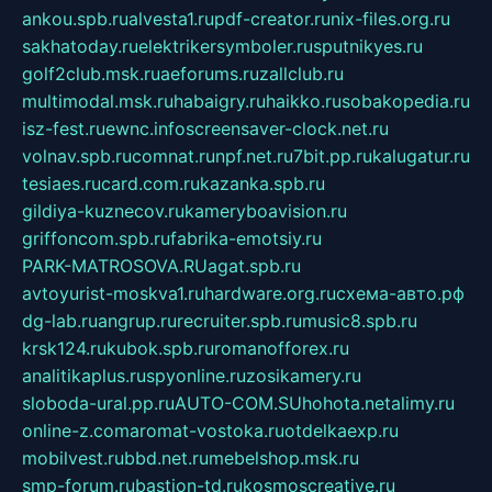
ankou.spb.ru
alvesta1.ru
pdf-creator.ru
nix-files.org.ru
sakhatoday.ru
elektrikersymboler.ru
sputnikyes.ru
golf2club.msk.ru
aeforums.ru
zallclub.ru
multimodal.msk.ru
habaigry.ru
haikko.ru
sobakopedia.ru
isz-fest.ru
ewnc.info
screensaver-clock.net.ru
volnav.spb.ru
comnat.ru
npf.net.ru
7bit.pp.ru
kalugatur.ru
tesiaes.ru
card.com.ru
kazanka.spb.ru
gildiya-kuznecov.ru
kameryboavision.ru
griffoncom.spb.ru
fabrika-emotsiy.ru
PARK-MATROSOVA.RU
agat.spb.ru
avtoyurist-moskva1.ru
hardware.org.ru
схема-авто.рф
dg-lab.ru
angrup.ru
recruiter.spb.ru
music8.spb.ru
krsk124.ru
kubok.spb.ru
romanofforex.ru
analitikaplus.ru
spyonline.ru
zosikamery.ru
sloboda-ural.pp.ru
AUTO-COM.SU
hohota.net
alimy.ru
online-z.com
aromat-vostoka.ru
otdelkaexp.ru
mobilvest.ru
bbd.net.ru
mebelshop.msk.ru
smp-forum.ru
bastion-td.ru
kosmoscreative.ru