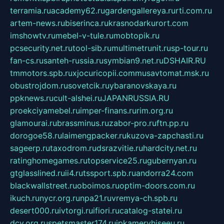
terramia.ru
academy62.ru
gardengallereya.ru
rti.com.ru
artem-news.ru
biserinca.ru
krasnodarkurort.com
imshowtv.ru
mebel-v-tule.ru
mobtopik.ru
pcsecurity.net.ru
tool-sib.ru
multimetrunit.ru
sp-tour.ru
fan-cs.ru
santeh-russia.ru
symbian9.net.ru
DSHAIR.RU
tmmotors.spb.ru
xjocuricopii.com
musavtomat.msk.ru
obustrojdom.ru
sovetcik.ru
ybaranovskaya.ru
ppknews.ru
cult-alshei.ru
JAPANRUSSIA.RU
proekciyamebel.ru
imper-finans.ru
rim.org.ru
glamourai.ru
brassminus.ru
zabor-pro.ru
ftn.pp.ru
dorogoe58.ru
laimengpacker.ru
kuzova-zapchasti.ru
sageerp.ru
taxodrom.ru
dsrazvitie.ru
hardcity.net.ru
ratinghomegames.ru
topservice25.ru
gubernyan.ru
gtglasslined.ru
ii4.ru
tssport.spb.ru
andorra24.com
blackwallstreet.ru
oboimos.ru
optim-doors.com.ru
ikuch.ru
nycr.org.ru
npa21.ru
vremya-ch.spb.ru
desert000.ru
ivtorgi.ru
ifiori.ru
catalog-statei.ru
dcv.org.ru
spetsmaster174.ru
ipkameryhiseeu.ru