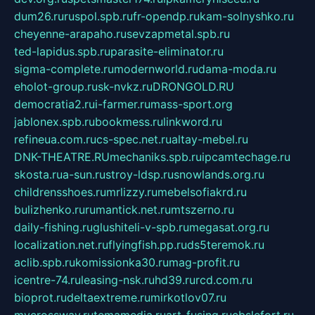
dum26.ru
ruspol.spb.ru
fr-opendp.ru
kam-solnyshko.ru
cheyenne-arapaho.ru
sevzapmetal.spb.ru
ted-lapidus.spb.ru
parasite-eliminator.ru
sigma-complete.ru
modernworld.ru
dama-moda.ru
eholot-group.ru
sk-nvkz.ru
DRONGOLD.RU
democratia2.ru
i-farmer.ru
mass-sport.org
jablonex.spb.ru
bookmess.ru
linkword.ru
refineua.com.ru
cs-spec.net.ru
altay-mebel.ru
DNK-THEATRE.RU
mechaniks.spb.ru
ipcamtechage.ru
skosta.ru
a-sun.ru
stroy-ldsp.ru
snowlands.org.ru
childrensshoes.ru
mrlizzy.ru
mebelsofiakrd.ru
bulizhenko.ru
rumantick.net.ru
mtszerno.ru
daily-fishing.ru
glushiteli-v-spb.ru
megasat.org.ru
localization.net.ru
flyingfish.pp.ru
ds5teremok.ru
aclib.spb.ru
komissionka30.ru
mag-profit.ru
icentre-74.ru
leasing-nsk.ru
hd39.ru
rcd.com.ru
bioprot.ru
deltaextreme.ru
mirkotlov07.ru