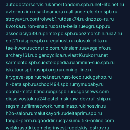
autodoctorservis.ru
kamertondom.spb.ru
net-life.net.ru
avto-vozim.ru
sakhcamera.ru
alliance-electro.spb.ru
stroyavt.ru
controlweb1.ru
tdsak74.ru
kinzozo-ru.ru
kvotka.ru
iron-snab.ru
costa-bella.ru
eugrus.pp.ru
associaciya39.ru
primexpo.spb.ru
bezmorchin.ru
ia2.ru
cpt21.ru
ispecspb.ru
regahost.ru
kolosok-elita.ru
tae-kwon.ru
consrio.com.ru
insiam.ru
avegainfo.ru
archery161.ru
bigencyclica.ru
vlast16.ru
korru.net
sarmiento.spb.su
extelopedia.ru
lammin-suo.spb.ru
iskatour.spb.ru
snpi.org.ru
running-line.ru
krygeva-spa.ru
chel.net.ru
rust-loco.ru
dugshop.ru
hl-beta.spb.ru
school494.spb.ru
mymubaby.ru
epoha-metalband.ru
ngr.spb.ru
rusgosnews.com
dieselvostok.ru
24hostel.msk.ru
w-dev.ru
f-ship.ru
regsmi.ru
filmnetwork.ru
malinasp.ru
kinosvin.ru
h2o-salon.ru
malutkayork.ru
deltaprim.spb.ru
tango-perm.ru
gooddir.ru
sgv.su
multiki-online.com
webkrasotki.com
cherinvest.ru
detskiy-ostrov.ru