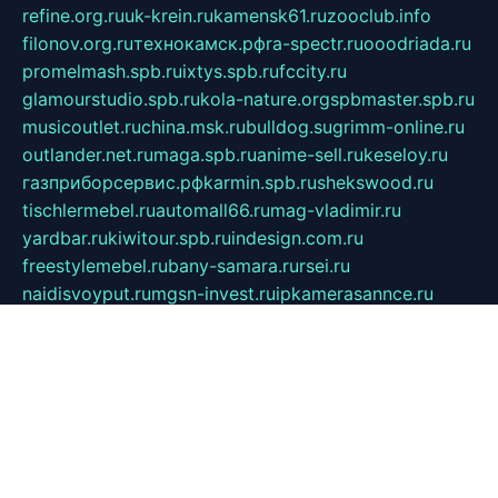
refine.org.ru
uk-krein.ru
kamensk61.ru
zooclub.info
filonov.org.ru
технокамск.рф
ra-spectr.ru
ooodriada.ru
promelmash.spb.ru
ixtys.spb.ru
fccity.ru
glamourstudio.spb.ru
kola-nature.org
spbmaster.spb.ru
musicoutlet.ru
china.msk.ru
bulldog.su
grimm-online.ru
outlander.net.ru
maga.spb.ru
anime-sell.ru
keseloy.ru
газприборсервис.рф
karmin.spb.ru
shekswood.ru
tischlermebel.ru
automall66.ru
mag-vladimir.ru
yardbar.ru
kiwitour.spb.ru
indesign.com.ru
freestylemebel.ru
bany-samara.ru
rsei.ru
naidisvoyput.ru
mgsn-invest.ru
ipkamerasannce.ru
alicante-house.ru
ibelka74.ru
cozyhouse.info
vlkargalev-studio.ru
700mb.ru
figura-ufa.ru
alina-live.ru
belarusiannews.ru
womenknow.ru
dos-vniimk.ru
sega.net.ru
dv.net.ru
phenomenonsofhistory.com
telesputnik.net.ru
wall.pp.ru
pylesosroidmi.ru
gtc-clan.ru
cligs.ru
bibikazap.ru
popova.org.ru
netwhistler.spb.ru
bellvil.ru
bonzon.ru
iss-vladik.ru