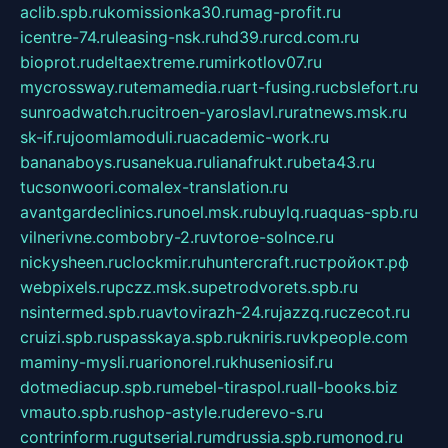
aclib.spb.ru
komissionka30.ru
mag-profit.ru
icentre-74.ru
leasing-nsk.ru
hd39.ru
rcd.com.ru
bioprot.ru
deltaextreme.ru
mirkotlov07.ru
mycrossway.ru
temamedia.ru
art-fusing.ru
cbslefort.ru
sunroadwatch.ru
citroen-yaroslavl.ru
ratnews.msk.ru
sk-if.ru
joomlamoduli.ru
academic-work.ru
bananaboys.ru
sanekua.ru
lianafrukt.ru
beta43.ru
tucsonwoori.com
alex-translation.ru
avantgardeclinics.ru
noel.msk.ru
buylq.ru
aquas-spb.ru
vilnerivne.com
bobry-2.ru
vtoroe-solnce.ru
nickysheen.ru
clockmir.ru
huntercraft.ru
стройокт.рф
webpixels.ru
pczz.msk.su
petrodvorets.spb.ru
nsintermed.spb.ru
avtovirazh-24.ru
jazzq.ru
czecot.ru
cruizi.spb.ru
spasskaya.spb.ru
kniris.ru
vkpeople.com
maminy-mysli.ru
arionorel.ru
khuseniosif.ru
dotmediacup.spb.ru
mebel-tiraspol.ru
all-books.biz
vmauto.spb.ru
shop-astyle.ru
derevo-s.ru
contrinform.ru
gutserial.ru
mdrussia.spb.ru
monod.ru