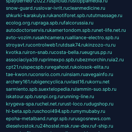
spayderhed-2022.ru
splclub.ru
stoppamedia.ru
snow-guard.ru
slovar-ivrit.ru
cleanmedicine.ru
shkurki-karakulya.ru
kanotiforet.spb.ru
tutmassage.ru
ecolog.org.ru
praga.spb.ru
falcorussia.ru
autodoctorservis.ru
kamertondom.spb.ru
net-life.net.ru
avto-vozim.ru
sakhcamera.ru
alliance-electro.spb.ru
stroyavt.ru
controlweb1.ru
tdsak74.ru
kinzozo-ru.ru
kvotka.ru
iron-snab.ru
costa-bella.ru
eugrus.pp.ru
associaciya39.ru
primexpo.spb.ru
bezmorchin.ru
ia2.ru
cpt21.ru
ispecspb.ru
regahost.ru
kolosok-elita.ru
tae-kwon.ru
consrio.com.ru
insiam.ru
avegainfo.ru
archery161.ru
bigencyclica.ru
vlast16.ru
korru.net
sarmiento.spb.su
extelopedia.ru
lammin-suo.spb.ru
iskatour.spb.ru
snpi.org.ru
running-line.ru
krygeva-spa.ru
chel.net.ru
rust-loco.ru
dugshop.ru
hl-beta.spb.ru
school494.spb.ru
mymubaby.ru
epoha-metalband.ru
ngr.spb.ru
rusgosnews.com
dieselvostok.ru
24hostel.msk.ru
w-dev.ru
f-ship.ru