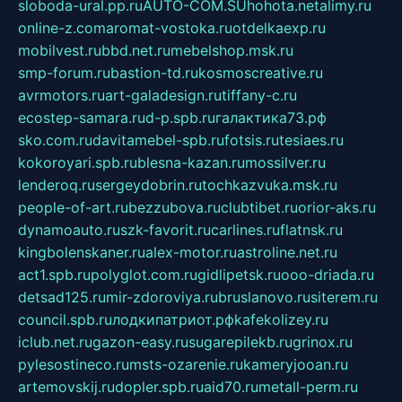
sloboda-ural.pp.ru
AUTO-COM.SU
hohota.net
alimy.ru
online-z.com
aromat-vostoka.ru
otdelkaexp.ru
mobilvest.ru
bbd.net.ru
mebelshop.msk.ru
smp-forum.ru
bastion-td.ru
kosmoscreative.ru
avrmotors.ru
art-galadesign.ru
tiffany-c.ru
ecostep-samara.ru
d-p.spb.ru
галактика73.рф
sko.com.ru
davitamebel-spb.ru
fotsis.ru
tesiaes.ru
kokoroyari.spb.ru
blesna-kazan.ru
mossilver.ru
lenderoq.ru
sergeydobrin.ru
tochkazvuka.msk.ru
people-of-art.ru
bezzubova.ru
clubtibet.ru
orior-aks.ru
dynamoauto.ru
szk-favorit.ru
carlines.ru
flatnsk.ru
kingbolenskaner.ru
alex-motor.ru
astroline.net.ru
act1.spb.ru
polyglot.com.ru
gidlipetsk.ru
ooo-driada.ru
detsad125.ru
mir-zdoroviya.ru
bruslanovo.ru
siterem.ru
council.spb.ru
лодкипатриот.рф
kafekolizey.ru
iclub.net.ru
gazon-easy.ru
sugarepilekb.ru
grinox.ru
pylesostineco.ru
msts-ozarenie.ru
kameryjooan.ru
artemovskij.ru
dopler.spb.ru
aid70.ru
metall-perm.ru