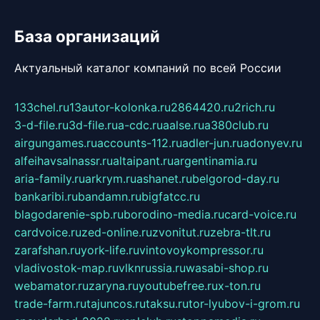
База организаций
Актуальный каталог компаний по всей России
133chel.ru
13autor-kolonka.ru
2864420.ru
2rich.ru
3-d-file.ru
3d-file.ru
a-cdc.ru
aalse.ru
a380club.ru
airgungames.ru
accounts-112.ru
adler-jun.ru
adonyev.ru
alfeihavsalnassr.ru
altaipant.ru
argentinamia.ru
aria-family.ru
arkrym.ru
ashanet.ru
belgorod-day.ru
bankaribi.ru
bandamn.ru
bigfatcc.ru
blagodarenie-spb.ru
borodino-media.ru
card-voice.ru
cardvoice.ru
zed-online.ru
zvonitut.ru
zebra-tlt.ru
zarafshan.ru
york-life.ru
vintovoykompressor.ru
vladivostok-map.ru
vlknrussia.ru
wasabi-shop.ru
webamator.ru
zaryna.ru
youtubefree.ru
x-ton.ru
trade-farm.ru
tajuncos.ru
taksu.ru
tor-lyubov-i-grom.ru