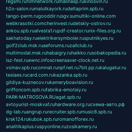
regsmi.ru
filmnetwork.ru
malinasp.ru
kinosvin.ru
h2o-salon.ru
malutkayork.ru
deltaprim.spb.ru
tango-perm.ru
gooddir.ru
sgv.su
multiki-online.com
webkrasotki.com
cherinvest.ru
detskiy-ostrov.ru
ankou.spb.ru
alvesta1.ru
pdf-creator.ru
nix-files.org.ru
sakhatoday.ru
elektrikersymboler.ru
sputnikyes.ru
golf2club.msk.ru
aeforums.ru
zallclub.ru
multimodal.msk.ru
habaigry.ru
haikko.ru
sobakopedia.ru
isz-fest.ru
ewnc.info
screensaver-clock.net.ru
volnav.spb.ru
comnat.ru
npf.net.ru
7bit.pp.ru
kalugatur.ru
tesiaes.ru
card.com.ru
kazanka.spb.ru
gildiya-kuznecov.ru
kameryboavision.ru
griffoncom.spb.ru
fabrika-emotsiy.ru
PARK-MATROSOVA.RU
agat.spb.ru
avtoyurist-moskva1.ru
hardware.org.ru
схема-авто.рф
dg-lab.ru
angrup.ru
recruiter.spb.ru
music8.spb.ru
krsk124.ru
kubok.spb.ru
romanofforex.ru
analitikaplus.ru
spyonline.ru
zosikamery.ru