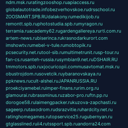
ndm.msk.ru
ratingzooshop.ru
apiaccess.ru
globalautotrade.info
bezverhovskoe.ru
drsschool.ru
ZOOSMART.SPB.RU
dalakony.ru
medikijob.ru
remontt.spb.ru
photostudia.spb.ru
myragon.ru
terramia.ru
academy62.ru
gardengallereya.ru
rti.com.ru
artem-news.ru
biserinca.ru
krasnodarkurort.com
imshowtv.ru
mebel-v-tule.ru
mobtopik.ru
pcsecurity.net.ru
tool-sib.ru
multimetrunit.ru
sp-tour.ru
fan-cs.ru
santeh-russia.ru
symbian9.net.ru
DSHAIR.RU
tmmotors.spb.ru
xjocuricopii.com
musavtomat.msk.ru
obustrojdom.ru
sovetcik.ru
ybaranovskaya.ru
ppknews.ru
cult-alshei.ru
JAPANRUSSIA.RU
proekciyamebel.ru
imper-finans.ru
rim.org.ru
glamourai.ru
brassminus.ru
zabor-pro.ru
ftn.pp.ru
dorogoe58.ru
laimengpacker.ru
kuzova-zapchasti.ru
sageerp.ru
taxodrom.ru
dsrazvitie.ru
hardcity.net.ru
ratinghomegames.ru
topservice25.ru
gubernyan.ru
gtglasslined.ru
ii4.ru
tssport.spb.ru
andorra24.com