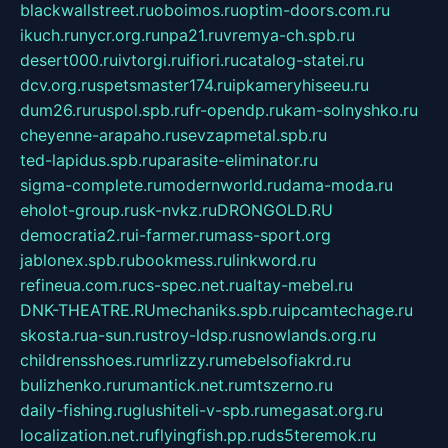
blackwallstreet.ru
oboimos.ru
optim-doors.com.ru
ikuch.ru
nycr.org.ru
npa21.ru
vremya-ch.spb.ru
desert000.ru
ivtorgi.ru
ifiori.ru
catalog-statei.ru
dcv.org.ru
spetsmaster174.ru
ipkameryhiseeu.ru
dum26.ru
ruspol.spb.ru
fr-opendp.ru
kam-solnyshko.ru
cheyenne-arapaho.ru
sevzapmetal.spb.ru
ted-lapidus.spb.ru
parasite-eliminator.ru
sigma-complete.ru
modernworld.ru
dama-moda.ru
eholot-group.ru
sk-nvkz.ru
DRONGOLD.RU
democratia2.ru
i-farmer.ru
mass-sport.org
jablonex.spb.ru
bookmess.ru
linkword.ru
refineua.com.ru
cs-spec.net.ru
altay-mebel.ru
DNK-THEATRE.RU
mechaniks.spb.ru
ipcamtechage.ru
skosta.ru
a-sun.ru
stroy-ldsp.ru
snowlands.org.ru
childrensshoes.ru
mrlizzy.ru
mebelsofiakrd.ru
bulizhenko.ru
rumantick.net.ru
mtszerno.ru
daily-fishing.ru
glushiteli-v-spb.ru
megasat.org.ru
localization.net.ru
flyingfish.pp.ru
ds5teremok.ru