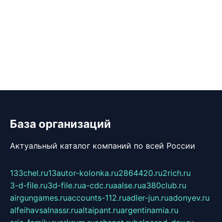
База организаций
Актуальный каталог компаний по всей России
133chel.ru
13autor-kolonka.ru
2864420.ru
2rich.ru
3-d-file.ru
3d-file.ru
a-cdc.ru
aalse.ru
a380club.ru
airgungames.ru
accounts-112.ru
adler-jun.ru
adonyev.ru
alfeihavsalnassr.ru
altaipant.ru
argentinamia.ru