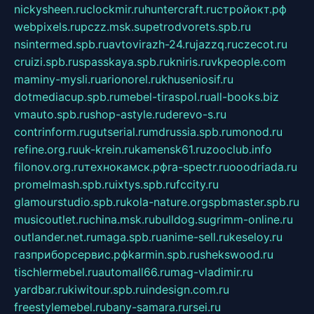
nickysheen.ru
clockmir.ru
huntercraft.ru
стройокт.рф
webpixels.ru
pczz.msk.su
petrodvorets.spb.ru
nsintermed.spb.ru
avtovirazh-24.ru
jazzq.ru
czecot.ru
cruizi.spb.ru
spasskaya.spb.ru
kniris.ru
vkpeople.com
maminy-mysli.ru
arionorel.ru
khuseniosif.ru
dotmediacup.spb.ru
mebel-tiraspol.ru
all-books.biz
vmauto.spb.ru
shop-astyle.ru
derevo-s.ru
contrinform.ru
gutserial.ru
mdrussia.spb.ru
monod.ru
refine.org.ru
uk-krein.ru
kamensk61.ru
zooclub.info
filonov.org.ru
технокамск.рф
ra-spectr.ru
ooodriada.ru
promelmash.spb.ru
ixtys.spb.ru
fccity.ru
glamourstudio.spb.ru
kola-nature.org
spbmaster.spb.ru
musicoutlet.ru
china.msk.ru
bulldog.su
grimm-online.ru
outlander.net.ru
maga.spb.ru
anime-sell.ru
keseloy.ru
газприборсервис.рф
karmin.spb.ru
shekswood.ru
tischlermebel.ru
automall66.ru
mag-vladimir.ru
yardbar.ru
kiwitour.spb.ru
indesign.com.ru
freestylemebel.ru
bany-samara.ru
rsei.ru