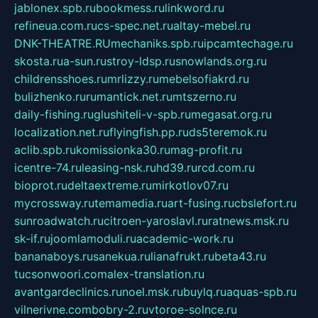
jablonex.spb.ru
bookmess.ru
linkword.ru
refineua.com.ru
cs-spec.net.ru
altay-mebel.ru
DNK-THEATRE.RU
mechaniks.spb.ru
ipcamtechage.ru
skosta.ru
a-sun.ru
stroy-ldsp.ru
snowlands.org.ru
childrensshoes.ru
mrlizzy.ru
mebelsofiakrd.ru
bulizhenko.ru
rumantick.net.ru
mtszerno.ru
daily-fishing.ru
glushiteli-v-spb.ru
megasat.org.ru
localization.net.ru
flyingfish.pp.ru
ds5teremok.ru
aclib.spb.ru
komissionka30.ru
mag-profit.ru
icentre-74.ru
leasing-nsk.ru
hd39.ru
rcd.com.ru
bioprot.ru
deltaextreme.ru
mirkotlov07.ru
mycrossway.ru
temamedia.ru
art-fusing.ru
cbslefort.ru
sunroadwatch.ru
citroen-yaroslavl.ru
ratnews.msk.ru
sk-if.ru
joomlamoduli.ru
academic-work.ru
bananaboys.ru
sanekua.ru
lianafrukt.ru
beta43.ru
tucsonwoori.com
alex-translation.ru
avantgardeclinics.ru
noel.msk.ru
buylq.ru
aquas-spb.ru
vilnerivne.com
bobry-2.ru
vtoroe-solnce.ru