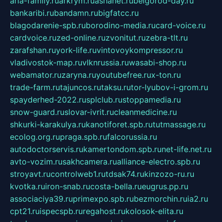
aria-family.ru
arkrym.ru
ashanet.ru
belgorod-day.ru
bankaribi.ru
bandamn.ru
bigfatcc.ru
blagodarenie-spb.ru
borodino-media.ru
card-voice.ru
cardvoice.ru
zed-online.ru
zvonitut.ru
zebra-tlt.ru
zarafshan.ru
york-life.ru
vintovoykompressor.ru
vladivostok-map.ru
vlknrussia.ru
wasabi-shop.ru
webamator.ru
zaryna.ru
youtubefree.ru
x-ton.ru
trade-farm.ru
tajuncos.ru
taksu.ru
tor-lyubov-i-grom.ru
spayderhed-2022.ru
splclub.ru
stoppamedia.ru
snow-guard.ru
slovar-ivrit.ru
cleanmedicine.ru
shkurki-karakulya.ru
kanotiforet.spb.ru
tutmassage.ru
ecolog.org.ru
praga.spb.ru
falcorussia.ru
autodoctorservis.ru
kamertondom.spb.ru
net-life.net.ru
avto-vozim.ru
sakhcamera.ru
alliance-electro.spb.ru
stroyavt.ru
controlweb1.ru
tdsak74.ru
kinzozo-ru.ru
kvotka.ru
iron-snab.ru
costa-bella.ru
eugrus.pp.ru
associaciya39.ru
primexpo.spb.ru
bezmorchin.ru
ia2.ru
cpt21.ru
ispecspb.ru
regahost.ru
kolosok-elita.ru