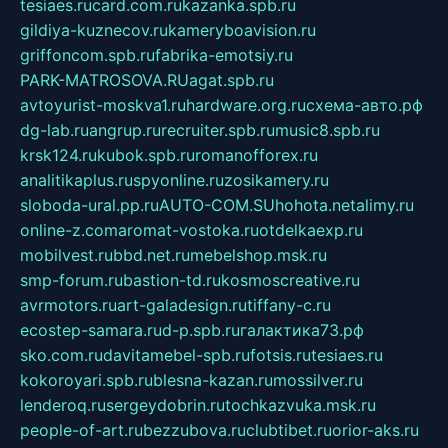
tesiaes.ru
card.com.ru
kazanka.spb.ru
gildiya-kuznecov.ru
kameryboavision.ru
griffoncom.spb.ru
fabrika-emotsiy.ru
PARK-MATROSOVA.RU
agat.spb.ru
avtoyurist-moskva1.ru
hardware.org.ru
схема-авто.рф
dg-lab.ru
angrup.ru
recruiter.spb.ru
music8.spb.ru
krsk124.ru
kubok.spb.ru
romanofforex.ru
analitikaplus.ru
spyonline.ru
zosikamery.ru
sloboda-ural.pp.ru
AUTO-COM.SU
hohota.net
alimy.ru
online-z.com
aromat-vostoka.ru
otdelkaexp.ru
mobilvest.ru
bbd.net.ru
mebelshop.msk.ru
smp-forum.ru
bastion-td.ru
kosmoscreative.ru
avrmotors.ru
art-galadesign.ru
tiffany-c.ru
ecostep-samara.ru
d-p.spb.ru
галактика73.рф
sko.com.ru
davitamebel-spb.ru
fotsis.ru
tesiaes.ru
kokoroyari.spb.ru
blesna-kazan.ru
mossilver.ru
lenderoq.ru
sergeydobrin.ru
tochkazvuka.msk.ru
people-of-art.ru
bezzubova.ru
clubtibet.ru
orior-aks.ru