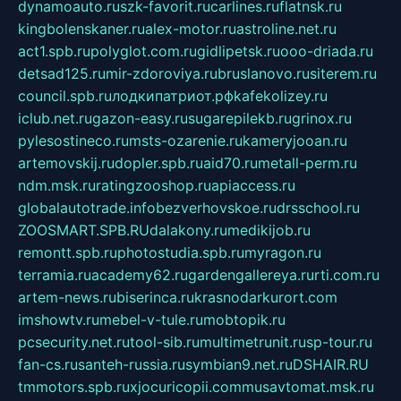
dynamoauto.ru
szk-favorit.ru
carlines.ru
flatnsk.ru
kingbolenskaner.ru
alex-motor.ru
astroline.net.ru
act1.spb.ru
polyglot.com.ru
gidlipetsk.ru
ooo-driada.ru
detsad125.ru
mir-zdoroviya.ru
bruslanovo.ru
siterem.ru
council.spb.ru
лодкипатриот.рф
kafekolizey.ru
iclub.net.ru
gazon-easy.ru
sugarepilekb.ru
grinox.ru
pylesostineco.ru
msts-ozarenie.ru
kameryjooan.ru
artemovskij.ru
dopler.spb.ru
aid70.ru
metall-perm.ru
ndm.msk.ru
ratingzooshop.ru
apiaccess.ru
globalautotrade.info
bezverhovskoe.ru
drsschool.ru
ZOOSMART.SPB.RU
dalakony.ru
medikijob.ru
remontt.spb.ru
photostudia.spb.ru
myragon.ru
terramia.ru
academy62.ru
gardengallereya.ru
rti.com.ru
artem-news.ru
biserinca.ru
krasnodarkurort.com
imshowtv.ru
mebel-v-tule.ru
mobtopik.ru
pcsecurity.net.ru
tool-sib.ru
multimetrunit.ru
sp-tour.ru
fan-cs.ru
santeh-russia.ru
symbian9.net.ru
DSHAIR.RU
tmmotors.spb.ru
xjocuricopii.com
musavtomat.msk.ru