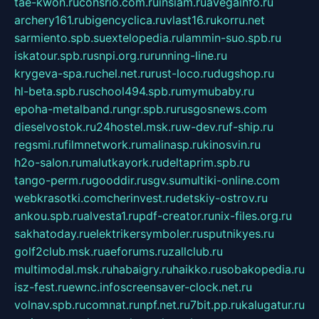
tae-kwon.ru
consrio.com.ru
insiam.ru
avegainfo.ru
archery161.ru
bigencyclica.ru
vlast16.ru
korru.net
sarmiento.spb.su
extelopedia.ru
lammin-suo.spb.ru
iskatour.spb.ru
snpi.org.ru
running-line.ru
krygeva-spa.ru
chel.net.ru
rust-loco.ru
dugshop.ru
hl-beta.spb.ru
school494.spb.ru
mymubaby.ru
epoha-metalband.ru
ngr.spb.ru
rusgosnews.com
dieselvostok.ru
24hostel.msk.ru
w-dev.ru
f-ship.ru
regsmi.ru
filmnetwork.ru
malinasp.ru
kinosvin.ru
h2o-salon.ru
malutkayork.ru
deltaprim.spb.ru
tango-perm.ru
gooddir.ru
sgv.su
multiki-online.com
webkrasotki.com
cherinvest.ru
detskiy-ostrov.ru
ankou.spb.ru
alvesta1.ru
pdf-creator.ru
nix-files.org.ru
sakhatoday.ru
elektrikersymboler.ru
sputnikyes.ru
golf2club.msk.ru
aeforums.ru
zallclub.ru
multimodal.msk.ru
habaigry.ru
haikko.ru
sobakopedia.ru
isz-fest.ru
ewnc.info
screensaver-clock.net.ru
volnav.spb.ru
comnat.ru
npf.net.ru
7bit.pp.ru
kalugatur.ru