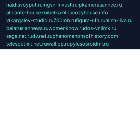
naidisvoyput.ru
mgsn-invest.ru
ipkamerasannce.ru
alicante-house.ru
ibelka74.ru
cozyhouse.info
vlkargalev-studio.ru
700mb.ru
figura-ufa.ru
alina-live.ru
belarusiannews.ru
womenknow.ru
dos-vniimk.ru
sega.net.ru
dv.net.ru
phenomenonsofhistory.com
telesputnik.net.ru
wall.pp.ru
pylesosroidmi.ru
gtc-clan.ru
cligs.ru
bibikazap.ru
popova.org.ru
netwhistler.spb.ru
bellvil.ru
bonzon.ru
iss-vladik.ru
defiparis.net.ru
las-gryzas.ru
amku.ru
electednews.spb.ru
feather.org.ru
spar72.ru
tankiigri.ru
dominus.com.ru
ibtree.ru
sanykool.pp.ru
unixlib.org.ru
menatep.spb.ru
gartenterrassen.ru
printeka.ru
skvozilka.com.ru
parkovka-pub.ru
lovemobi.ru
art-ru.ru
emulatorz.com.ru
alucomp.com.ru
tatforum.com.ru
alternativa-profi.ru
dermakler.ru
artsurvey.ru
aredir.ru
khimspas.ru
centr-maxi.ru
2018r.ru
bort-stomer-defort.ru
professional2.ru
gibsons.ru
artselena.ru
art-pilot.ru
ingredient.spb.ru