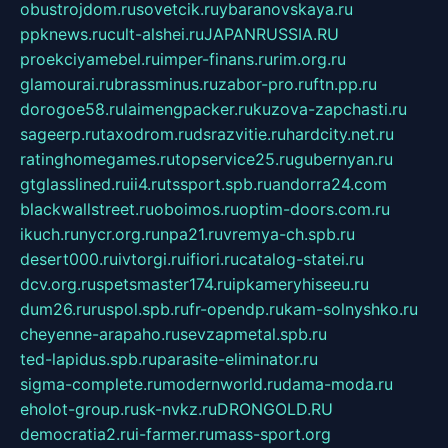
obustrojdom.ru
sovetcik.ru
ybaranovskaya.ru
ppknews.ru
cult-alshei.ru
JAPANRUSSIA.RU
proekciyamebel.ru
imper-finans.ru
rim.org.ru
glamourai.ru
brassminus.ru
zabor-pro.ru
ftn.pp.ru
dorogoe58.ru
laimengpacker.ru
kuzova-zapchasti.ru
sageerp.ru
taxodrom.ru
dsrazvitie.ru
hardcity.net.ru
ratinghomegames.ru
topservice25.ru
gubernyan.ru
gtglasslined.ru
ii4.ru
tssport.spb.ru
andorra24.com
blackwallstreet.ru
oboimos.ru
optim-doors.com.ru
ikuch.ru
nycr.org.ru
npa21.ru
vremya-ch.spb.ru
desert000.ru
ivtorgi.ru
ifiori.ru
catalog-statei.ru
dcv.org.ru
spetsmaster174.ru
ipkameryhiseeu.ru
dum26.ru
ruspol.spb.ru
fr-opendp.ru
kam-solnyshko.ru
cheyenne-arapaho.ru
sevzapmetal.spb.ru
ted-lapidus.spb.ru
parasite-eliminator.ru
sigma-complete.ru
modernworld.ru
dama-moda.ru
eholot-group.ru
sk-nvkz.ru
DRONGOLD.RU
democratia2.ru
i-farmer.ru
mass-sport.org