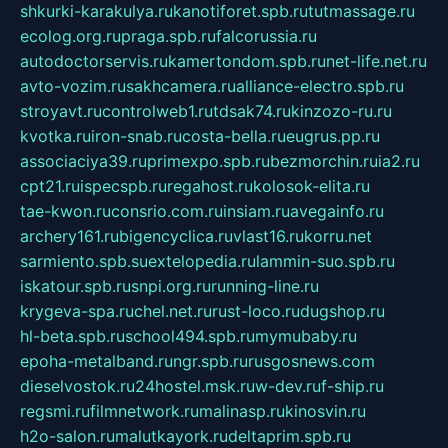
shkurki-karakulya.ru
kanotiforet.spb.ru
tutmassage.ru
ecolog.org.ru
praga.spb.ru
falcorussia.ru
autodoctorservis.ru
kamertondom.spb.ru
net-life.net.ru
avto-vozim.ru
sakhcamera.ru
alliance-electro.spb.ru
stroyavt.ru
controlweb1.ru
tdsak74.ru
kinzozo-ru.ru
kvotka.ru
iron-snab.ru
costa-bella.ru
eugrus.pp.ru
associaciya39.ru
primexpo.spb.ru
bezmorchin.ru
ia2.ru
cpt21.ru
ispecspb.ru
regahost.ru
kolosok-elita.ru
tae-kwon.ru
consrio.com.ru
insiam.ru
avegainfo.ru
archery161.ru
bigencyclica.ru
vlast16.ru
korru.net
sarmiento.spb.su
extelopedia.ru
lammin-suo.spb.ru
iskatour.spb.ru
snpi.org.ru
running-line.ru
krygeva-spa.ru
chel.net.ru
rust-loco.ru
dugshop.ru
hl-beta.spb.ru
school494.spb.ru
mymubaby.ru
epoha-metalband.ru
ngr.spb.ru
rusgosnews.com
dieselvostok.ru
24hostel.msk.ru
w-dev.ru
f-ship.ru
regsmi.ru
filmnetwork.ru
malinasp.ru
kinosvin.ru
h2o-salon.ru
malutkayork.ru
deltaprim.spb.ru