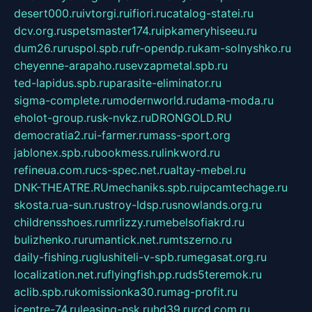
desert000.ru
ivtorgi.ru
ifiori.ru
catalog-statei.ru
dcv.org.ru
spetsmaster174.ru
ipkameryhiseeu.ru
dum26.ru
ruspol.spb.ru
fr-opendp.ru
kam-solnyshko.ru
cheyenne-arapaho.ru
sevzapmetal.spb.ru
ted-lapidus.spb.ru
parasite-eliminator.ru
sigma-complete.ru
modernworld.ru
dama-moda.ru
eholot-group.ru
sk-nvkz.ru
DRONGOLD.RU
democratia2.ru
i-farmer.ru
mass-sport.org
jablonex.spb.ru
bookmess.ru
linkword.ru
refineua.com.ru
cs-spec.net.ru
altay-mebel.ru
DNK-THEATRE.RU
mechaniks.spb.ru
ipcamtechage.ru
skosta.ru
a-sun.ru
stroy-ldsp.ru
snowlands.org.ru
childrensshoes.ru
mrlizzy.ru
mebelsofiakrd.ru
bulizhenko.ru
rumantick.net.ru
mtszerno.ru
daily-fishing.ru
glushiteli-v-spb.ru
megasat.org.ru
localization.net.ru
flyingfish.pp.ru
ds5teremok.ru
aclib.spb.ru
komissionka30.ru
mag-profit.ru
icentre-74.ru
leasing-nsk.ru
hd39.ru
rcd.com.ru