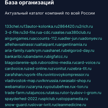
База организаций
Актуальный каталог компаний по всей России
133chel.ru
13autor-kolonka.ru
2864420.ru
2rich.ru
3-d-file.ru
3d-file.ru
a-cdc.ru
aalse.ru
a380club.ru
airgungames.ru
accounts-112.ru
adler-jun.ru
adonyev.ru
alfeihavsalnassr.ru
altaipant.ru
argentinamia.ru
aria-family.ru
arkrym.ru
ashanet.ru
belgorod-day.ru
bankaribi.ru
bandamn.ru
bigfatcc.ru
blagodarenie-spb.ru
borodino-media.ru
card-voice.ru
cardvoice.ru
zed-online.ru
zvonitut.ru
zebra-tlt.ru
zarafshan.ru
york-life.ru
vintovoykompressor.ru
vladivostok-map.ru
vlknrussia.ru
wasabi-shop.ru
webamator.ru
zaryna.ru
youtubefree.ru
x-ton.ru
trade-farm.ru
tajuncos.ru
taksu.ru
tor-lyubov-i-grom.ru
spayderhed-2022.ru
splclub.ru
stoppamedia.ru
snow-guard.ru
slovar-ivrit.ru
cleanmedicine.ru