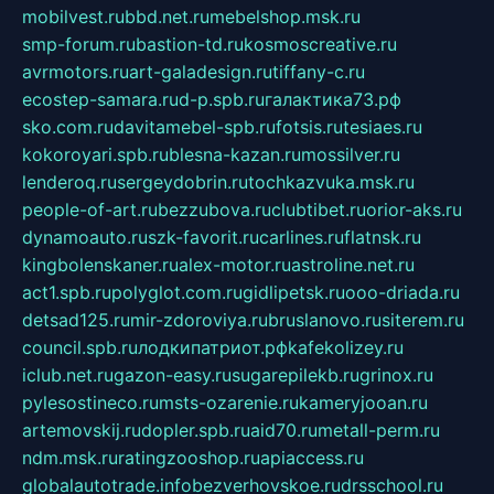
mobilvest.ru
bbd.net.ru
mebelshop.msk.ru
smp-forum.ru
bastion-td.ru
kosmoscreative.ru
avrmotors.ru
art-galadesign.ru
tiffany-c.ru
ecostep-samara.ru
d-p.spb.ru
галактика73.рф
sko.com.ru
davitamebel-spb.ru
fotsis.ru
tesiaes.ru
kokoroyari.spb.ru
blesna-kazan.ru
mossilver.ru
lenderoq.ru
sergeydobrin.ru
tochkazvuka.msk.ru
people-of-art.ru
bezzubova.ru
clubtibet.ru
orior-aks.ru
dynamoauto.ru
szk-favorit.ru
carlines.ru
flatnsk.ru
kingbolenskaner.ru
alex-motor.ru
astroline.net.ru
act1.spb.ru
polyglot.com.ru
gidlipetsk.ru
ooo-driada.ru
detsad125.ru
mir-zdoroviya.ru
bruslanovo.ru
siterem.ru
council.spb.ru
лодкипатриот.рф
kafekolizey.ru
iclub.net.ru
gazon-easy.ru
sugarepilekb.ru
grinox.ru
pylesostineco.ru
msts-ozarenie.ru
kameryjooan.ru
artemovskij.ru
dopler.spb.ru
aid70.ru
metall-perm.ru
ndm.msk.ru
ratingzooshop.ru
apiaccess.ru
globalautotrade.info
bezverhovskoe.ru
drsschool.ru