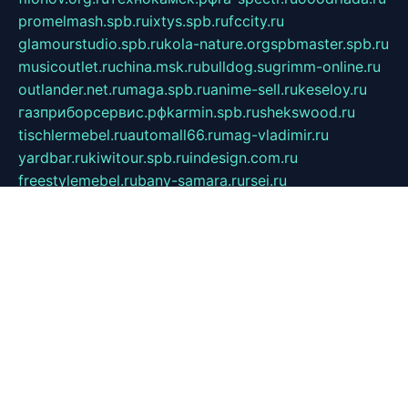
promelmash.spb.ru
ixtys.spb.ru
fccity.ru
glamourstudio.spb.ru
kola-nature.org
spbmaster.spb.ru
musicoutlet.ru
china.msk.ru
bulldog.su
grimm-online.ru
outlander.net.ru
maga.spb.ru
anime-sell.ru
keseloy.ru
газприборсервис.рф
karmin.spb.ru
shekswood.ru
tischlermebel.ru
automall66.ru
mag-vladimir.ru
yardbar.ru
kiwitour.spb.ru
indesign.com.ru
freestylemebel.ru
bany-samara.ru
rsei.ru
naidisvoyput.ru
mgsn-invest.ru
ipkamerasannce.ru
alicante-house.ru
ibelka74.ru
cozyhouse.info
vlkargalev-studio.ru
700mb.ru
figura-ufa.ru
alina-live.ru
belarusiannews.ru
womenknow.ru
dos-vniimk.ru
sega.net.ru
dv.net.ru
phenomenonsofhistory.com
telesputnik.net.ru
wall.pp.ru
pylesosroidmi.ru
gtc-clan.ru
cligs.ru
bibikazap.ru
popova.org.ru
netwhistler.spb.ru
bellvil.ru
bonzon.ru
iss-vladik.ru
defiparis.net.ru
las-gryzas.ru
amku.ru
electednews.spb.ru
feather.org.ru
spar72.ru
tankiigri.ru