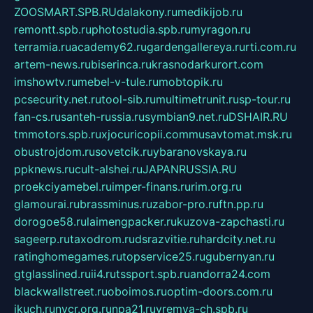
ZOOSMART.SPB.RU
dalakony.ru
medikijob.ru
remontt.spb.ru
photostudia.spb.ru
myragon.ru
terramia.ru
academy62.ru
gardengallereya.ru
rti.com.ru
artem-news.ru
biserinca.ru
krasnodarkurort.com
imshowtv.ru
mebel-v-tule.ru
mobtopik.ru
pcsecurity.net.ru
tool-sib.ru
multimetrunit.ru
sp-tour.ru
fan-cs.ru
santeh-russia.ru
symbian9.net.ru
DSHAIR.RU
tmmotors.spb.ru
xjocuricopii.com
musavtomat.msk.ru
obustrojdom.ru
sovetcik.ru
ybaranovskaya.ru
ppknews.ru
cult-alshei.ru
JAPANRUSSIA.RU
proekciyamebel.ru
imper-finans.ru
rim.org.ru
glamourai.ru
brassminus.ru
zabor-pro.ru
ftn.pp.ru
dorogoe58.ru
laimengpacker.ru
kuzova-zapchasti.ru
sageerp.ru
taxodrom.ru
dsrazvitie.ru
hardcity.net.ru
ratinghomegames.ru
topservice25.ru
gubernyan.ru
gtglasslined.ru
ii4.ru
tssport.spb.ru
andorra24.com
blackwallstreet.ru
oboimos.ru
optim-doors.com.ru
ikuch.ru
nycr.org.ru
npa21.ru
vremya-ch.spb.ru