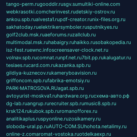
tango-perm.ru
gooddir.ru
sgv.su
multiki-online.com
webkrasotki.com
cherinvest.ru
detskiy-ostrov.ru
ankou.spb.ru
alvesta1.ru
pdf-creator.ru
nix-files.org.ru
sakhatoday.ru
elektrikersymboler.ru
sputnikyes.ru
golf2club.msk.ru
aeforums.ru
zallclub.ru
multimodal.msk.ru
habaigry.ru
haikko.ru
sobakopedia.ru
isz-fest.ru
ewnc.info
screensaver-clock.net.ru
volnav.spb.ru
comnat.ru
npf.net.ru
7bit.pp.ru
kalugatur.ru
tesiaes.ru
card.com.ru
kazanka.spb.ru
gildiya-kuznecov.ru
kameryboavision.ru
griffoncom.spb.ru
fabrika-emotsiy.ru
PARK-MATROSOVA.RU
agat.spb.ru
avtoyurist-moskva1.ru
hardware.org.ru
схема-авто.рф
dg-lab.ru
angrup.ru
recruiter.spb.ru
music8.spb.ru
krsk124.ru
kubok.spb.ru
romanofforex.ru
analitikaplus.ru
spyonline.ru
zosikamery.ru
sloboda-ural.pp.ru
AUTO-COM.SU
hohota.net
alimy.ru
online-z.com
aromat-vostoka.ru
otdelkaexp.ru