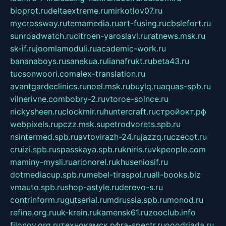
bioprot.ru
deltaextreme.ru
mirkotlov07.ru
mycrossway.ru
temamedia.ru
art-fusing.ru
cbslefort.ru
sunroadwatch.ru
citroen-yaroslavl.ru
ratnews.msk.ru
sk-if.ru
joomlamoduli.ru
academic-work.ru
bananaboys.ru
sanekua.ru
lianafrukt.ru
beta43.ru
tucsonwoori.com
alex-translation.ru
avantgardeclinics.ru
noel.msk.ru
buylq.ru
aquas-spb.ru
vilnerivne.com
bobry-2.ru
vtoroe-solnce.ru
nickysheen.ru
clockmir.ru
huntercraft.ru
стройокт.рф
webpixels.ru
pczz.msk.su
petrodvorets.spb.ru
nsintermed.spb.ru
avtovirazh-24.ru
jazzq.ru
czecot.ru
cruizi.spb.ru
spasskaya.spb.ru
kniris.ru
vkpeople.com
maminy-mysli.ru
arionorel.ru
khuseniosif.ru
dotmediacup.spb.ru
mebel-tiraspol.ru
all-books.biz
vmauto.spb.ru
shop-astyle.ru
derevo-s.ru
contrinform.ru
gutserial.ru
mdrussia.spb.ru
monod.ru
refine.org.ru
uk-krein.ru
kamensk61.ru
zooclub.info
filonov.org.ru
технокамск.рф
ra-spectr.ru
ooodriada.ru