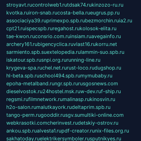
stroyavt.ru
controlweb1.ru
tdsak74.ru
kinzozo-ru.ru
kvotka.ru
iron-snab.ru
costa-bella.ru
eugrus.pp.ru
associaciya39.ru
primexpo.spb.ru
bezmorchin.ru
ia2.ru
cpt21.ru
ispecspb.ru
regahost.ru
kolosok-elita.ru
tae-kwon.ru
consrio.com.ru
insiam.ru
avegainfo.ru
archery161.ru
bigencyclica.ru
vlast16.ru
korru.net
sarmiento.spb.su
extelopedia.ru
lammin-suo.spb.ru
iskatour.spb.ru
snpi.org.ru
running-line.ru
krygeva-spa.ru
chel.net.ru
rust-loco.ru
dugshop.ru
hl-beta.spb.ru
school494.spb.ru
mymubaby.ru
epoha-metalband.ru
ngr.spb.ru
rusgosnews.com
dieselvostok.ru
24hostel.msk.ru
w-dev.ru
f-ship.ru
regsmi.ru
filmnetwork.ru
malinasp.ru
kinosvin.ru
h2o-salon.ru
malutkayork.ru
deltaprim.spb.ru
tango-perm.ru
gooddir.ru
sgv.su
multiki-online.com
webkrasotki.com
cherinvest.ru
detskiy-ostrov.ru
ankou.spb.ru
alvesta1.ru
pdf-creator.ru
nix-files.org.ru
sakhatoday.ru
elektrikersymboler.ru
sputnikyes.ru