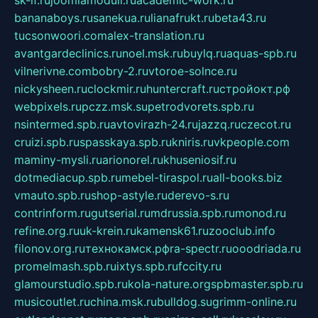
bananaboys.ru
sanekua.ru
lianafrukt.ru
beta43.ru
tucsonwoori.com
alex-translation.ru
avantgardeclinics.ru
noel.msk.ru
buylq.ru
aquas-spb.ru
vilnerivne.com
bobry-2.ru
vtoroe-solnce.ru
nickysheen.ru
clockmir.ru
huntercraft.ru
стройокт.рф
webpixels.ru
pczz.msk.su
petrodvorets.spb.ru
nsintermed.spb.ru
avtovirazh-24.ru
jazzq.ru
czecot.ru
cruizi.spb.ru
spasskaya.spb.ru
kniris.ru
vkpeople.com
maminy-mysli.ru
arionorel.ru
khuseniosif.ru
dotmediacup.spb.ru
mebel-tiraspol.ru
all-books.biz
vmauto.spb.ru
shop-astyle.ru
derevo-s.ru
contrinform.ru
gutserial.ru
mdrussia.spb.ru
monod.ru
refine.org.ru
uk-krein.ru
kamensk61.ru
zooclub.info
filonov.org.ru
технокамск.рф
ra-spectr.ru
ooodriada.ru
promelmash.spb.ru
ixtys.spb.ru
fccity.ru
glamourstudio.spb.ru
kola-nature.org
spbmaster.spb.ru
musicoutlet.ru
china.msk.ru
bulldog.su
grimm-online.ru