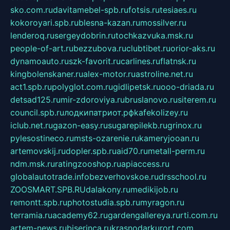
sko.com.ru
davitamebel-spb.ru
fotsis.ru
tesiaes.ru
kokoroyari.spb.ru
blesna-kazan.ru
mossilver.ru
lenderoq.ru
sergeydobrin.ru
tochkazvuka.msk.ru
people-of-art.ru
bezzubova.ru
clubtibet.ru
orior-aks.ru
dynamoauto.ru
szk-favorit.ru
carlines.ru
flatnsk.ru
kingbolenskaner.ru
alex-motor.ru
astroline.net.ru
act1.spb.ru
polyglot.com.ru
gidlipetsk.ru
ooo-driada.ru
detsad125.ru
mir-zdoroviya.ru
bruslanovo.ru
siterem.ru
council.spb.ru
лодкипатриот.рф
kafekolizey.ru
iclub.net.ru
gazon-easy.ru
sugarepilekb.ru
grinox.ru
pylesostineco.ru
msts-ozarenie.ru
kameryjooan.ru
artemovskij.ru
dopler.spb.ru
aid70.ru
metall-perm.ru
ndm.msk.ru
ratingzooshop.ru
apiaccess.ru
globalautotrade.info
bezverhovskoe.ru
drsschool.ru
ZOOSMART.SPB.RU
dalakony.ru
medikijob.ru
remontt.spb.ru
photostudia.spb.ru
myragon.ru
terramia.ru
academy62.ru
gardengallereya.ru
rti.com.ru
artem-news.ru
biserinca.ru
krasnodarkurort.com