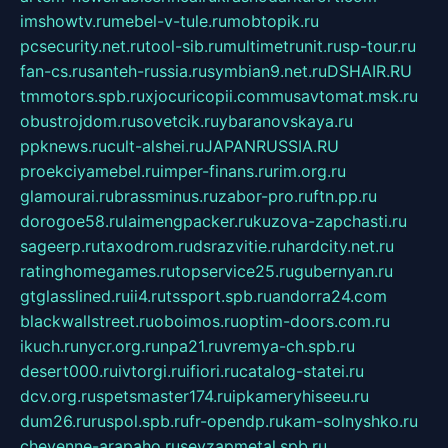
imshowtv.ru
mebel-v-tule.ru
mobtopik.ru
pcsecurity.net.ru
tool-sib.ru
multimetrunit.ru
sp-tour.ru
fan-cs.ru
santeh-russia.ru
symbian9.net.ru
DSHAIR.RU
tmmotors.spb.ru
xjocuricopii.com
musavtomat.msk.ru
obustrojdom.ru
sovetcik.ru
ybaranovskaya.ru
ppknews.ru
cult-alshei.ru
JAPANRUSSIA.RU
proekciyamebel.ru
imper-finans.ru
rim.org.ru
glamourai.ru
brassminus.ru
zabor-pro.ru
ftn.pp.ru
dorogoe58.ru
laimengpacker.ru
kuzova-zapchasti.ru
sageerp.ru
taxodrom.ru
dsrazvitie.ru
hardcity.net.ru
ratinghomegames.ru
topservice25.ru
gubernyan.ru
gtglasslined.ru
ii4.ru
tssport.spb.ru
andorra24.com
blackwallstreet.ru
oboimos.ru
optim-doors.com.ru
ikuch.ru
nycr.org.ru
npa21.ru
vremya-ch.spb.ru
desert000.ru
ivtorgi.ru
ifiori.ru
catalog-statei.ru
dcv.org.ru
spetsmaster174.ru
ipkameryhiseeu.ru
dum26.ru
ruspol.spb.ru
fr-opendp.ru
kam-solnyshko.ru
cheyenne-arapaho.ru
sevzapmetal.spb.ru