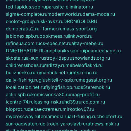
ted-lapidus.spb.ru
parasite-eliminator.ru
sigma-complete.ru
modernworld.ru
dama-moda.ru
eholot-group.ru
sk-nvkz.ru
DRONGOLD.RU
democratia2.ru
i-farmer.ru
mass-sport.org
jablonex.spb.ru
bookmess.ru
linkword.ru
refineua.com.ru
cs-spec.net.ru
altay-mebel.ru
DNK-THEATRE.RU
mechaniks.spb.ru
ipcamtechage.ru
skosta.ru
a-sun.ru
stroy-ldsp.ru
snowlands.org.ru
childrensshoes.ru
mrlizzy.ru
mebelsofiakrd.ru
bulizhenko.ru
rumantick.net.ru
mtszerno.ru
daily-fishing.ru
glushiteli-v-spb.ru
megasat.org.ru
localization.net.ru
flyingfish.pp.ru
ds5teremok.ru
aclib.spb.ru
komissionka30.ru
mag-profit.ru
icentre-74.ru
leasing-nsk.ru
hd39.ru
rcd.com.ru
bioprot.ru
deltaextreme.ru
mirkotlov07.ru
mycrossway.ru
temamedia.ru
art-fusing.ru
cbslefort.ru
sunroadwatch.ru
citroen-yaroslavl.ru
ratnews.msk.ru
sk-if.ru
joomlamoduli.ru
academic-work.ru