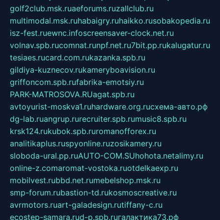
golf2club.msk.ru
aeforums.ru
zallclub.ru
multimodal.msk.ru
habaigry.ru
haikko.ru
sobakopedia.ru
isz-fest.ru
ewnc.info
screensaver-clock.net.ru
volnav.spb.ru
comnat.ru
npf.net.ru
7bit.pp.ru
kalugatur.ru
tesiaes.ru
card.com.ru
kazanka.spb.ru
gildiya-kuznecov.ru
kameryboavision.ru
griffoncom.spb.ru
fabrika-emotsiy.ru
PARK-MATROSOVA.RU
agat.spb.ru
avtoyurist-moskva1.ru
hardware.org.ru
схема-авто.рф
dg-lab.ru
angrup.ru
recruiter.spb.ru
music8.spb.ru
krsk124.ru
kubok.spb.ru
romanofforex.ru
analitikaplus.ru
spyonline.ru
zosikamery.ru
sloboda-ural.pp.ru
AUTO-COM.SU
hohota.net
alimy.ru
online-z.com
aromat-vostoka.ru
otdelkaexp.ru
mobilvest.ru
bbd.net.ru
mebelshop.msk.ru
smp-forum.ru
bastion-td.ru
kosmoscreative.ru
avrmotors.ru
art-galadesign.ru
tiffany-c.ru
ecostep-samara.ru
d-p.spb.ru
галактика73.рф