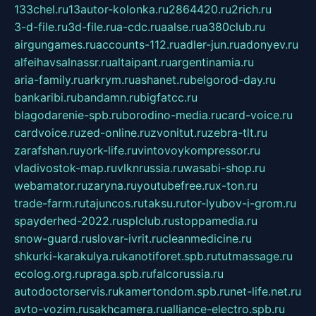
133chel.ru
13autor-kolonka.ru
2864420.ru
2rich.ru
3-d-file.ru
3d-file.ru
a-cdc.ru
aalse.ru
a380club.ru
airgungames.ru
accounts-112.ru
adler-jun.ru
adonyev.ru
alfeihavsalnassr.ru
altaipant.ru
argentinamia.ru
aria-family.ru
arkrym.ru
ashanet.ru
belgorod-day.ru
bankaribi.ru
bandamn.ru
bigfatcc.ru
blagodarenie-spb.ru
borodino-media.ru
card-voice.ru
cardvoice.ru
zed-online.ru
zvonitut.ru
zebra-tlt.ru
zarafshan.ru
york-life.ru
vintovoykompressor.ru
vladivostok-map.ru
vlknrussia.ru
wasabi-shop.ru
webamator.ru
zaryna.ru
youtubefree.ru
x-ton.ru
trade-farm.ru
tajuncos.ru
taksu.ru
tor-lyubov-i-grom.ru
spayderhed-2022.ru
splclub.ru
stoppamedia.ru
snow-guard.ru
slovar-ivrit.ru
cleanmedicine.ru
shkurki-karakulya.ru
kanotiforet.spb.ru
tutmassage.ru
ecolog.org.ru
praga.spb.ru
falcorussia.ru
autodoctorservis.ru
kamertondom.spb.ru
net-life.net.ru
avto-vozim.ru
sakhcamera.ru
alliance-electro.spb.ru