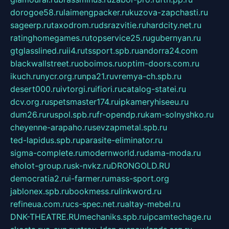
dorogoe58.ru
laimengpacker.ru
kuzova-zapchasti.ru
sageerp.ru
taxodrom.ru
dsrazvitie.ru
hardcity.net.ru
ratinghomegames.ru
topservice25.ru
gubernyan.ru
gtglasslined.ru
ii4.ru
tssport.spb.ru
andorra24.com
blackwallstreet.ru
oboimos.ru
optim-doors.com.ru
ikuch.ru
nycr.org.ru
npa21.ru
vremya-ch.spb.ru
desert000.ru
ivtorgi.ru
ifiori.ru
catalog-statei.ru
dcv.org.ru
spetsmaster174.ru
ipkameryhiseeu.ru
dum26.ru
ruspol.spb.ru
fr-opendp.ru
kam-solnyshko.ru
cheyenne-arapaho.ru
sevzapmetal.spb.ru
ted-lapidus.spb.ru
parasite-eliminator.ru
sigma-complete.ru
modernworld.ru
dama-moda.ru
eholot-group.ru
sk-nvkz.ru
DRONGOLD.RU
democratia2.ru
i-farmer.ru
mass-sport.org
jablonex.spb.ru
bookmess.ru
linkword.ru
refineua.com.ru
cs-spec.net.ru
altay-mebel.ru
DNK-THEATRE.RU
mechaniks.spb.ru
ipcamtechage.ru