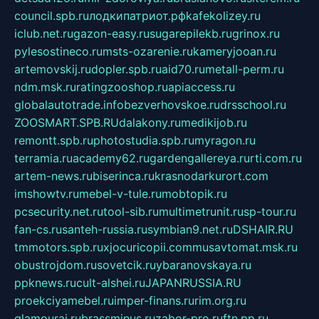
council.spb.ru
лодкипатриот.рф
kafekolizey.ru
iclub.net.ru
gazon-easy.ru
sugarepilekb.ru
grinox.ru
pylesostineco.ru
msts-ozarenie.ru
kameryjooan.ru
artemovskij.ru
dopler.spb.ru
aid70.ru
metall-perm.ru
ndm.msk.ru
ratingzooshop.ru
apiaccess.ru
globalautotrade.info
bezverhovskoe.ru
drsschool.ru
ZOOSMART.SPB.RU
dalakony.ru
medikijob.ru
remontt.spb.ru
photostudia.spb.ru
myragon.ru
terramia.ru
academy62.ru
gardengallereya.ru
rti.com.ru
artem-news.ru
biserinca.ru
krasnodarkurort.com
imshowtv.ru
mebel-v-tule.ru
mobtopik.ru
pcsecurity.net.ru
tool-sib.ru
multimetrunit.ru
sp-tour.ru
fan-cs.ru
santeh-russia.ru
symbian9.net.ru
DSHAIR.RU
tmmotors.spb.ru
xjocuricopii.com
musavtomat.msk.ru
obustrojdom.ru
sovetcik.ru
ybaranovskaya.ru
ppknews.ru
cult-alshei.ru
JAPANRUSSIA.RU
proekciyamebel.ru
imper-finans.ru
rim.org.ru
glamourai.ru
brassminus.ru
zabor-pro.ru
ftn.pp.ru