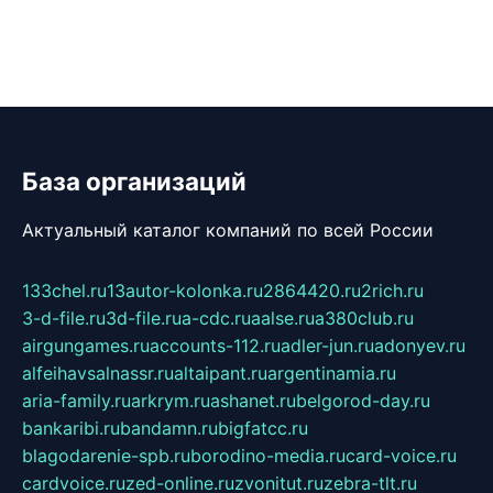
База организаций
Актуальный каталог компаний по всей России
133chel.ru
13autor-kolonka.ru
2864420.ru
2rich.ru
3-d-file.ru
3d-file.ru
a-cdc.ru
aalse.ru
a380club.ru
airgungames.ru
accounts-112.ru
adler-jun.ru
adonyev.ru
alfeihavsalnassr.ru
altaipant.ru
argentinamia.ru
aria-family.ru
arkrym.ru
ashanet.ru
belgorod-day.ru
bankaribi.ru
bandamn.ru
bigfatcc.ru
blagodarenie-spb.ru
borodino-media.ru
card-voice.ru
cardvoice.ru
zed-online.ru
zvonitut.ru
zebra-tlt.ru