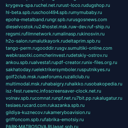
krygeva-spa.ru
chel.net.ru
rust-loco.ru
dugshop.ru
hl-beta.spb.ru
school494.spb.ru
mymubaby.ru
epoha-metalband.ru
ngr.spb.ru
rusgosnews.com
dieselvostok.ru
24hostel.msk.ru
w-dev.ru
f-ship.ru
regsmi.ru
filmnetwork.ru
malinasp.ru
kinosvin.ru
h2o-salon.ru
malutkayork.ru
deltaprim.spb.ru
tango-perm.ru
gooddir.ru
sgv.su
multiki-online.com
webkrasotki.com
cherinvest.ru
detskiy-ostrov.ru
ankou.spb.ru
alvesta1.ru
pdf-creator.ru
nix-files.org.ru
sakhatoday.ru
elektrikersymboler.ru
sputnikyes.ru
golf2club.msk.ru
aeforums.ru
zallclub.ru
multimodal.msk.ru
habaigry.ru
haikko.ru
sobakopedia.ru
isz-fest.ru
ewnc.info
screensaver-clock.net.ru
volnav.spb.ru
comnat.ru
npf.net.ru
7bit.pp.ru
kalugatur.ru
tesiaes.ru
card.com.ru
kazanka.spb.ru
gildiya-kuznecov.ru
kameryboavision.ru
griffoncom.spb.ru
fabrika-emotsiy.ru
PARK-MATROSOVA.RU
agat.spb.ru