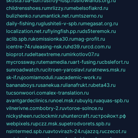
skosta.ru
a-sun.ru
stroy-ldsp.ru
snowlands.org.ru
childrensshoes.ru
mrlizzy.ru
mebelsofiakrd.ru
bulizhenko.ru
rumantick.net.ru
mtszerno.ru
daily-fishing.ru
glushiteli-v-spb.ru
megasat.org.ru
localization.net.ru
flyingfish.pp.ru
ds5teremok.ru
aclib.spb.ru
komissionka30.ru
mag-profit.ru
icentre-74.ru
leasing-nsk.ru
hd39.ru
rcd.com.ru
bioprot.ru
deltaextreme.ru
mirkotlov07.ru
mycrossway.ru
temamedia.ru
art-fusing.ru
cbslefort.ru
sunroadwatch.ru
citroen-yaroslavl.ru
ratnews.msk.ru
sk-if.ru
joomlamoduli.ru
academic-work.ru
bananaboys.ru
sanekua.ru
lianafrukt.ru
beta43.ru
tucsonwoori.com
alex-translation.ru
avantgardeclinics.ru
noel.msk.ru
buylq.ru
aquas-spb.ru
vilnerivne.com
bobry-2.ru
vtoroe-solnce.ru
nickysheen.ru
clockmir.ru
huntercraft.ru
стройокт.рф
webpixels.ru
pczz.msk.su
petrodvorets.spb.ru
nsintermed.spb.ru
avtovirazh-24.ru
jazzq.ru
czecot.ru