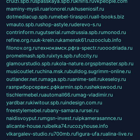
cruizi.spb.ru
spasskaya.spb.ru
kniris.ru
vkpeople.com
maminy-mysli.ru
arionorel.ru
khuseniosif.ru
dotmediacup.spb.ru
mebel-tiraspol.ru
all-books.biz
vmauto.spb.ru
shop-astyle.ru
derevo-s.ru
contrinform.ru
gutserial.ru
mdrussia.spb.ru
monod.ru
refine.org.ru
uk-krein.ru
kamensk61.ru
zooclub.info
filonov.org.ru
технокамск.рф
ra-spectr.ru
ooodriada.ru
promelmash.spb.ru
ixtys.spb.ru
fccity.ru
glamourstudio.spb.ru
kola-nature.org
spbmaster.spb.ru
musicoutlet.ru
china.msk.ru
bulldog.su
grimm-online.ru
outlander.net.ru
maga.spb.ru
anime-sell.ru
keseloy.ru
газприборсервис.рф
karmin.spb.ru
shekswood.ru
tischlermebel.ru
automall66.ru
mag-vladimir.ru
yardbar.ru
kiwitour.spb.ru
indesign.com.ru
freestylemebel.ru
bany-samara.ru
rsei.ru
naidisvoyput.ru
mgsn-invest.ru
ipkamerasannce.ru
alicante-house.ru
ibelka74.ru
cozyhouse.info
vlkargalev-studio.ru
700mb.ru
figura-ufa.ru
alina-live.ru