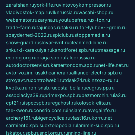
zarafshan.ru
york-life.ru
vintovoykompressor.ru
vladivostok-map.ru
vlknrussia.ru
wasabi-shop.ru
webamator.ru
zaryna.ru
youtubefree.ru
x-ton.ru
trade-farm.ru
tajuncos.ru
taksu.ru
tor-lyubov-i-grom.ru
spayderhed-2022.ru
splclub.ru
stoppamedia.ru
snow-guard.ru
slovar-ivrit.ru
cleanmedicine.ru
shkurki-karakulya.ru
kanotiforet.spb.ru
tutmassage.ru
ecolog.org.ru
praga.spb.ru
falcorussia.ru
autodoctorservis.ru
kamertondom.spb.ru
net-life.net.ru
avto-vozim.ru
sakhcamera.ru
alliance-electro.spb.ru
stroyavt.ru
controlweb1.ru
tdsak74.ru
kinzozo-ru.ru
kvotka.ru
iron-snab.ru
costa-bella.ru
eugrus.pp.ru
associaciya39.ru
primexpo.spb.ru
bezmorchin.ru
ia2.ru
cpt21.ru
ispecspb.ru
regahost.ru
kolosok-elita.ru
tae-kwon.ru
consrio.com.ru
insiam.ru
avegainfo.ru
archery161.ru
bigencyclica.ru
vlast16.ru
korru.net
sarmiento.spb.su
extelopedia.ru
lammin-suo.spb.ru
iskatour.spb.ru
snpi.org.ru
running-line.ru