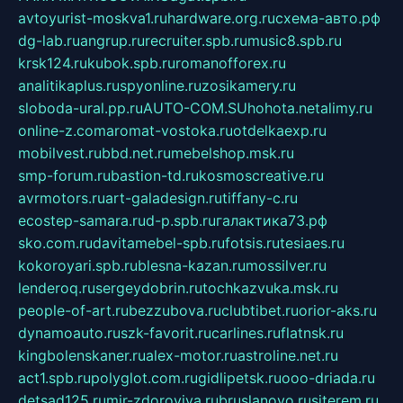
avtoyurist-moskva1.ru
hardware.org.ru
схема-авто.рф
dg-lab.ru
angrup.ru
recruiter.spb.ru
music8.spb.ru
krsk124.ru
kubok.spb.ru
romanofforex.ru
analitikaplus.ru
spyonline.ru
zosikamery.ru
sloboda-ural.pp.ru
AUTO-COM.SU
hohota.net
alimy.ru
online-z.com
aromat-vostoka.ru
otdelkaexp.ru
mobilvest.ru
bbd.net.ru
mebelshop.msk.ru
smp-forum.ru
bastion-td.ru
kosmoscreative.ru
avrmotors.ru
art-galadesign.ru
tiffany-c.ru
ecostep-samara.ru
d-p.spb.ru
галактика73.рф
sko.com.ru
davitamebel-spb.ru
fotsis.ru
tesiaes.ru
kokoroyari.spb.ru
blesna-kazan.ru
mossilver.ru
lenderoq.ru
sergeydobrin.ru
tochkazvuka.msk.ru
people-of-art.ru
bezzubova.ru
clubtibet.ru
orior-aks.ru
dynamoauto.ru
szk-favorit.ru
carlines.ru
flatnsk.ru
kingbolenskaner.ru
alex-motor.ru
astroline.net.ru
act1.spb.ru
polyglot.com.ru
gidlipetsk.ru
ooo-driada.ru
detsad125.ru
mir-zdoroviya.ru
bruslanovo.ru
siterem.ru