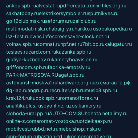
ankou.spb.ru
alvesta1.ru
pdf-creator.ru
nix-files.org.ru
sakhatoday.ru
elektrikersymboler.ru
sputnikyes.ru
golf2club.msk.ru
aeforums.ru
zallclub.ru
multimodal.msk.ru
habaigry.ru
haikko.ru
sobakopedia.ru
isz-fest.ru
ewnc.info
screensaver-clock.net.ru
volnav.spb.ru
comnat.ru
npf.net.ru
7bit.pp.ru
kalugatur.ru
tesiaes.ru
card.com.ru
kazanka.spb.ru
gildiya-kuznecov.ru
kameryboavision.ru
griffoncom.spb.ru
fabrika-emotsiy.ru
PARK-MATROSOVA.RU
agat.spb.ru
avtoyurist-moskva1.ru
hardware.org.ru
схема-авто.рф
dg-lab.ru
angrup.ru
recruiter.spb.ru
music8.spb.ru
krsk124.ru
kubok.spb.ru
romanofforex.ru
analitikaplus.ru
spyonline.ru
zosikamery.ru
sloboda-ural.pp.ru
AUTO-COM.SU
hohota.net
alimy.ru
online-z.com
aromat-vostoka.ru
otdelkaexp.ru
mobilvest.ru
bbd.net.ru
mebelshop.msk.ru
smp-forum.ru
bastion-td.ru
kosmoscreative.ru