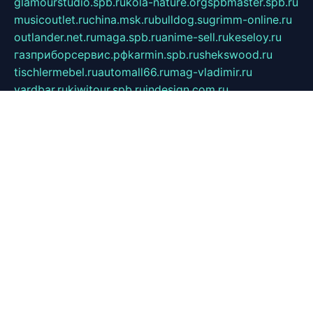
glamourstudio.spb.ru
kola-nature.org
spbmaster.spb.ru
musicoutlet.ru
china.msk.ru
bulldog.su
grimm-online.ru
outlander.net.ru
maga.spb.ru
anime-sell.ru
keseloy.ru
газприборсервис.рф
karmin.spb.ru
shekswood.ru
tischlermebel.ru
automall66.ru
mag-vladimir.ru
yardbar.ru
kiwitour.spb.ru
indesign.com.ru
freestylemebel.ru
bany-samara.ru
rsei.ru
naidisvoyput.ru
mgsn-invest.ru
ipkamerasannce.ru
alicante-house.ru
ibelka74.ru
cozyhouse.info
vlkargalev-studio.ru
700mb.ru
figura-ufa.ru
alina-live.ru
belarusiannews.ru
womenknow.ru
dos-vniimk.ru
sega.net.ru
dv.net.ru
phenomenonsofhistory.com
telesputnik.net.ru
wall.pp.ru
pylesosroidmi.ru
gtc-clan.ru
cligs.ru
bibikazap.ru
popova.org.ru
netwhistler.spb.ru
bellvil.ru
bonzon.ru
iss-vladik.ru
defiparis.net.ru
las-gryzas.ru
amku.ru
electednews.spb.ru
feather.org.ru
spar72.ru
tankiigri.ru
dominus.com.ru
ibtree.ru
sanykool.pp.ru
unixlib.org.ru