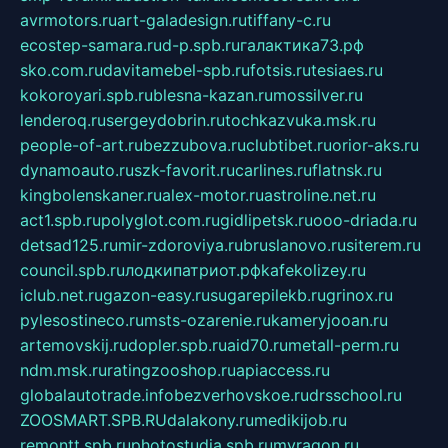
avrmotors.ru
art-galadesign.ru
tiffany-c.ru
ecostep-samara.ru
d-p.spb.ru
галактика73.рф
sko.com.ru
davitamebel-spb.ru
fotsis.ru
tesiaes.ru
kokoroyari.spb.ru
blesna-kazan.ru
mossilver.ru
lenderoq.ru
sergeydobrin.ru
tochkazvuka.msk.ru
people-of-art.ru
bezzubova.ru
clubtibet.ru
orior-aks.ru
dynamoauto.ru
szk-favorit.ru
carlines.ru
flatnsk.ru
kingbolenskaner.ru
alex-motor.ru
astroline.net.ru
act1.spb.ru
polyglot.com.ru
gidlipetsk.ru
ooo-driada.ru
detsad125.ru
mir-zdoroviya.ru
bruslanovo.ru
siterem.ru
council.spb.ru
лодкипатриот.рф
kafekolizey.ru
iclub.net.ru
gazon-easy.ru
sugarepilekb.ru
grinox.ru
pylesostineco.ru
msts-ozarenie.ru
kameryjooan.ru
artemovskij.ru
dopler.spb.ru
aid70.ru
metall-perm.ru
ndm.msk.ru
ratingzooshop.ru
apiaccess.ru
globalautotrade.info
bezverhovskoe.ru
drsschool.ru
ZOOSMART.SPB.RU
dalakony.ru
medikijob.ru
remontt.spb.ru
photostudia.spb.ru
myragon.ru