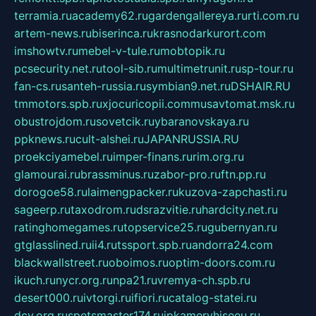
terramia.ru
academy62.ru
gardengallereya.ru
rti.com.ru
artem-news.ru
biserinca.ru
krasnodarkurort.com
imshowtv.ru
mebel-v-tule.ru
mobtopik.ru
pcsecurity.net.ru
tool-sib.ru
multimetrunit.ru
sp-tour.ru
fan-cs.ru
santeh-russia.ru
symbian9.net.ru
DSHAIR.RU
tmmotors.spb.ru
xjocuricopii.com
musavtomat.msk.ru
obustrojdom.ru
sovetcik.ru
ybaranovskaya.ru
ppknews.ru
cult-alshei.ru
JAPANRUSSIA.RU
proekciyamebel.ru
imper-finans.ru
rim.org.ru
glamourai.ru
brassminus.ru
zabor-pro.ru
ftn.pp.ru
dorogoe58.ru
laimengpacker.ru
kuzova-zapchasti.ru
sageerp.ru
taxodrom.ru
dsrazvitie.ru
hardcity.net.ru
ratinghomegames.ru
topservice25.ru
gubernyan.ru
gtglasslined.ru
ii4.ru
tssport.spb.ru
andorra24.com
blackwallstreet.ru
oboimos.ru
optim-doors.com.ru
ikuch.ru
nycr.org.ru
npa21.ru
vremya-ch.spb.ru
desert000.ru
ivtorgi.ru
ifiori.ru
catalog-statei.ru
dcv.org.ru
spetsmaster174.ru
ipkameryhiseeu.ru