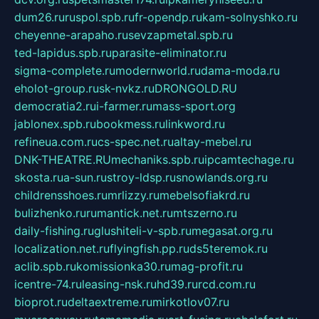
dum26.ru
ruspol.spb.ru
fr-opendp.ru
kam-solnyshko.ru
cheyenne-arapaho.ru
sevzapmetal.spb.ru
ted-lapidus.spb.ru
parasite-eliminator.ru
sigma-complete.ru
modernworld.ru
dama-moda.ru
eholot-group.ru
sk-nvkz.ru
DRONGOLD.RU
democratia2.ru
i-farmer.ru
mass-sport.org
jablonex.spb.ru
bookmess.ru
linkword.ru
refineua.com.ru
cs-spec.net.ru
altay-mebel.ru
DNK-THEATRE.RU
mechaniks.spb.ru
ipcamtechage.ru
skosta.ru
a-sun.ru
stroy-ldsp.ru
snowlands.org.ru
childrensshoes.ru
mrlizzy.ru
mebelsofiakrd.ru
bulizhenko.ru
rumantick.net.ru
mtszerno.ru
daily-fishing.ru
glushiteli-v-spb.ru
megasat.org.ru
localization.net.ru
flyingfish.pp.ru
ds5teremok.ru
aclib.spb.ru
komissionka30.ru
mag-profit.ru
icentre-74.ru
leasing-nsk.ru
hd39.ru
rcd.com.ru
bioprot.ru
deltaextreme.ru
mirkotlov07.ru