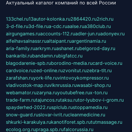
Актуальный каталог компаний по всей России
133chel.ru
13autor-kolonka.ru
2864420.ru
2rich.ru
3-d-file.ru
3d-file.ru
a-cdc.ru
aalse.ru
a380club.ru
airgungames.ru
accounts-112.ru
adler-jun.ru
adonyev.ru
alfeihavsalnassr.ru
altaipant.ru
argentinamia.ru
aria-family.ru
arkrym.ru
ashanet.ru
belgorod-day.ru
bankaribi.ru
bandamn.ru
bigfatcc.ru
blagodarenie-spb.ru
borodino-media.ru
card-voice.ru
cardvoice.ru
zed-online.ru
zvonitut.ru
zebra-tlt.ru
zarafshan.ru
york-life.ru
vintovoykompressor.ru
vladivostok-map.ru
vlknrussia.ru
wasabi-shop.ru
webamator.ru
zaryna.ru
youtubefree.ru
x-ton.ru
trade-farm.ru
tajuncos.ru
taksu.ru
tor-lyubov-i-grom.ru
spayderhed-2022.ru
splclub.ru
stoppamedia.ru
snow-guard.ru
slovar-ivrit.ru
cleanmedicine.ru
shkurki-karakulya.ru
kanotiforet.spb.ru
tutmassage.ru
ecolog.org.ru
praga.spb.ru
falcorussia.ru