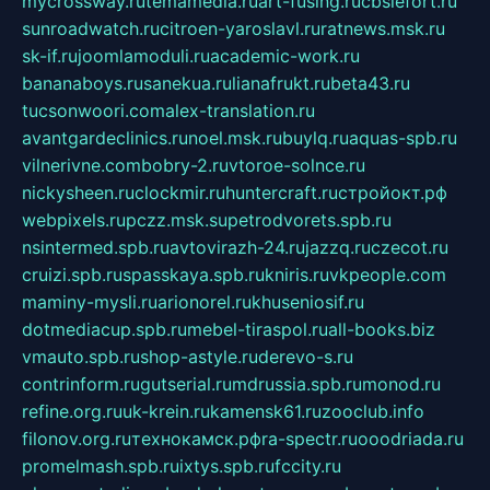
mycrossway.ru
temamedia.ru
art-fusing.ru
cbslefort.ru
sunroadwatch.ru
citroen-yaroslavl.ru
ratnews.msk.ru
sk-if.ru
joomlamoduli.ru
academic-work.ru
bananaboys.ru
sanekua.ru
lianafrukt.ru
beta43.ru
tucsonwoori.com
alex-translation.ru
avantgardeclinics.ru
noel.msk.ru
buylq.ru
aquas-spb.ru
vilnerivne.com
bobry-2.ru
vtoroe-solnce.ru
nickysheen.ru
clockmir.ru
huntercraft.ru
стройокт.рф
webpixels.ru
pczz.msk.su
petrodvorets.spb.ru
nsintermed.spb.ru
avtovirazh-24.ru
jazzq.ru
czecot.ru
cruizi.spb.ru
spasskaya.spb.ru
kniris.ru
vkpeople.com
maminy-mysli.ru
arionorel.ru
khuseniosif.ru
dotmediacup.spb.ru
mebel-tiraspol.ru
all-books.biz
vmauto.spb.ru
shop-astyle.ru
derevo-s.ru
contrinform.ru
gutserial.ru
mdrussia.spb.ru
monod.ru
refine.org.ru
uk-krein.ru
kamensk61.ru
zooclub.info
filonov.org.ru
технокамск.рф
ra-spectr.ru
ooodriada.ru
promelmash.spb.ru
ixtys.spb.ru
fccity.ru