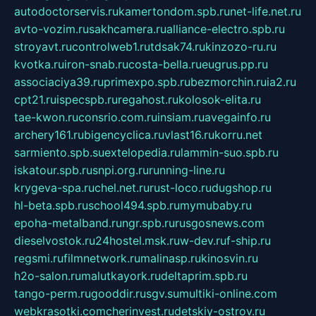
autodoctorservis.ru
kamertondom.spb.ru
net-life.net.ru
avto-vozim.ru
sakhcamera.ru
alliance-electro.spb.ru
stroyavt.ru
controlweb1.ru
tdsak74.ru
kinzozo-ru.ru
kvotka.ru
iron-snab.ru
costa-bella.ru
eugrus.pp.ru
associaciya39.ru
primexpo.spb.ru
bezmorchin.ru
ia2.ru
cpt21.ru
ispecspb.ru
regahost.ru
kolosok-elita.ru
tae-kwon.ru
consrio.com.ru
insiam.ru
avegainfo.ru
archery161.ru
bigencyclica.ru
vlast16.ru
korru.net
sarmiento.spb.su
extelopedia.ru
lammin-suo.spb.ru
iskatour.spb.ru
snpi.org.ru
running-line.ru
krygeva-spa.ru
chel.net.ru
rust-loco.ru
dugshop.ru
hl-beta.spb.ru
school494.spb.ru
mymubaby.ru
epoha-metalband.ru
ngr.spb.ru
rusgosnews.com
dieselvostok.ru
24hostel.msk.ru
w-dev.ru
f-ship.ru
regsmi.ru
filmnetwork.ru
malinasp.ru
kinosvin.ru
h2o-salon.ru
malutkayork.ru
deltaprim.spb.ru
tango-perm.ru
gooddir.ru
sgv.su
multiki-online.com
webkrasotki.com
cherinvest.ru
detskiy-ostrov.ru