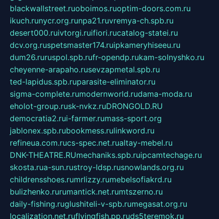
blackwallstreet.ru
oboimos.ru
optim-doors.com.ru
ikuch.ru
nycr.org.ru
npa21.ru
vremya-ch.spb.ru
desert000.ru
ivtorgi.ru
ifiori.ru
catalog-statei.ru
dcv.org.ru
spetsmaster174.ru
ipkameryhiseeu.ru
dum26.ru
ruspol.spb.ru
fr-opendp.ru
kam-solnyshko.ru
cheyenne-arapaho.ru
sevzapmetal.spb.ru
ted-lapidus.spb.ru
parasite-eliminator.ru
sigma-complete.ru
modernworld.ru
dama-moda.ru
eholot-group.ru
sk-nvkz.ru
DRONGOLD.RU
democratia2.ru
i-farmer.ru
mass-sport.org
jablonex.spb.ru
bookmess.ru
linkword.ru
refineua.com.ru
cs-spec.net.ru
altay-mebel.ru
DNK-THEATRE.RU
mechaniks.spb.ru
ipcamtechage.ru
skosta.ru
a-sun.ru
stroy-ldsp.ru
snowlands.org.ru
childrensshoes.ru
mrlizzy.ru
mebelsofiakrd.ru
bulizhenko.ru
rumantick.net.ru
mtszerno.ru
daily-fishing.ru
glushiteli-v-spb.ru
megasat.org.ru
localization.net.ru
flyingfish.pp.ru
ds5teremok.ru