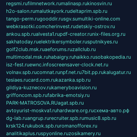
regsmi.ru
filmnetwork.ru
malinasp.ru
kinosvin.ru
h2o-salon.ru
malutkayork.ru
deltaprim.spb.ru
tango-perm.ru
gooddir.ru
sgv.su
multiki-online.com
webkrasotki.com
cherinvest.ru
detskiy-ostrov.ru
ankou.spb.ru
alvesta1.ru
pdf-creator.ru
nix-files.org.ru
sakhatoday.ru
elektrikersymboler.ru
sputnikyes.ru
golf2club.msk.ru
aeforums.ru
zallclub.ru
multimodal.msk.ru
habaigry.ru
haikko.ru
sobakopedia.ru
isz-fest.ru
ewnc.info
screensaver-clock.net.ru
volnav.spb.ru
comnat.ru
npf.net.ru
7bit.pp.ru
kalugatur.ru
tesiaes.ru
card.com.ru
kazanka.spb.ru
gildiya-kuznecov.ru
kameryboavision.ru
griffoncom.spb.ru
fabrika-emotsiy.ru
PARK-MATROSOVA.RU
agat.spb.ru
avtoyurist-moskva1.ru
hardware.org.ru
схема-авто.рф
dg-lab.ru
angrup.ru
recruiter.spb.ru
music8.spb.ru
krsk124.ru
kubok.spb.ru
romanofforex.ru
analitikaplus.ru
spyonline.ru
zosikamery.ru