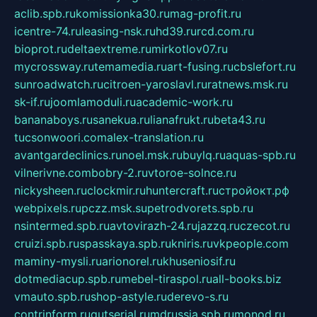
aclib.spb.ru
komissionka30.ru
mag-profit.ru
icentre-74.ru
leasing-nsk.ru
hd39.ru
rcd.com.ru
bioprot.ru
deltaextreme.ru
mirkotlov07.ru
mycrossway.ru
temamedia.ru
art-fusing.ru
cbslefort.ru
sunroadwatch.ru
citroen-yaroslavl.ru
ratnews.msk.ru
sk-if.ru
joomlamoduli.ru
academic-work.ru
bananaboys.ru
sanekua.ru
lianafrukt.ru
beta43.ru
tucsonwoori.com
alex-translation.ru
avantgardeclinics.ru
noel.msk.ru
buylq.ru
aquas-spb.ru
vilnerivne.com
bobry-2.ru
vtoroe-solnce.ru
nickysheen.ru
clockmir.ru
huntercraft.ru
стройокт.рф
webpixels.ru
pczz.msk.su
petrodvorets.spb.ru
nsintermed.spb.ru
avtovirazh-24.ru
jazzq.ru
czecot.ru
cruizi.spb.ru
spasskaya.spb.ru
kniris.ru
vkpeople.com
maminy-mysli.ru
arionorel.ru
khuseniosif.ru
dotmediacup.spb.ru
mebel-tiraspol.ru
all-books.biz
vmauto.spb.ru
shop-astyle.ru
derevo-s.ru
contrinform.ru
gutserial.ru
mdrussia.spb.ru
monod.ru