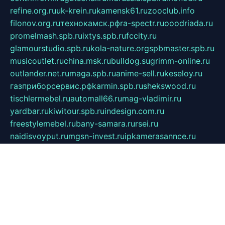
refine.org.ru
uk-krein.ru
kamensk61.ru
zooclub.info
filonov.org.ru
технокамск.рф
ra-spectr.ru
ooodriada.ru
promelmash.spb.ru
ixtys.spb.ru
fccity.ru
glamourstudio.spb.ru
kola-nature.org
spbmaster.spb.ru
musicoutlet.ru
china.msk.ru
bulldog.su
grimm-online.ru
outlander.net.ru
maga.spb.ru
anime-sell.ru
keseloy.ru
газприборсервис.рф
karmin.spb.ru
shekswood.ru
tischlermebel.ru
automall66.ru
mag-vladimir.ru
yardbar.ru
kiwitour.spb.ru
indesign.com.ru
freestylemebel.ru
bany-samara.ru
rsei.ru
naidisvoyput.ru
mgsn-invest.ru
ipkamerasannce.ru
alicante-house.ru
ibelka74.ru
cozyhouse.info
vlkargalev-studio.ru
700mb.ru
figura-ufa.ru
alina-live.ru
belarusiannews.ru
womenknow.ru
dos-vniimk.ru
sega.net.ru
dv.net.ru
phenomenonsofhistory.com
telesputnik.net.ru
wall.pp.ru
pylesosroidmi.ru
gtc-clan.ru
cligs.ru
bibikazap.ru
popova.org.ru
netwhistler.spb.ru
bellvil.ru
bonzon.ru
iss-vladik.ru