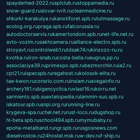
spayderhed-2022.ru
splclub.ru
stoppamedia.ru
snow-guard.ru
slovar-ivrit.ru
cleanmedicine.ru
shkurki-karakulya.ru
kanotiforet.spb.ru
tutmassage.ru
ecolog.org.ru
praga.spb.ru
falcorussia.ru
autodoctorservis.ru
kamertondom.spb.ru
net-life.net.ru
avto-vozim.ru
sakhcamera.ru
alliance-electro.spb.ru
stroyavt.ru
controlweb1.ru
tdsak74.ru
kinzozo-ru.ru
kvotka.ru
iron-snab.ru
costa-bella.ru
eugrus.pp.ru
associaciya39.ru
primexpo.spb.ru
bezmorchin.ru
ia2.ru
cpt21.ru
ispecspb.ru
regahost.ru
kolosok-elita.ru
tae-kwon.ru
consrio.com.ru
insiam.ru
avegainfo.ru
archery161.ru
bigencyclica.ru
vlast16.ru
korru.net
sarmiento.spb.su
extelopedia.ru
lammin-suo.spb.ru
iskatour.spb.ru
snpi.org.ru
running-line.ru
krygeva-spa.ru
chel.net.ru
rust-loco.ru
dugshop.ru
hl-beta.spb.ru
school494.spb.ru
mymubaby.ru
epoha-metalband.ru
ngr.spb.ru
rusgosnews.com
dieselvostok.ru
24hostel.msk.ru
w-dev.ru
f-ship.ru