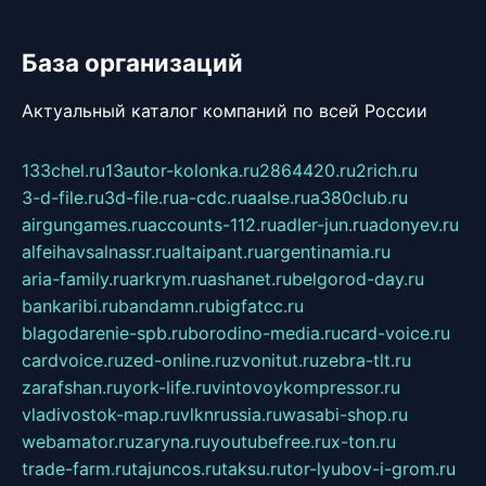
База организаций
Актуальный каталог компаний по всей России
133chel.ru
13autor-kolonka.ru
2864420.ru
2rich.ru
3-d-file.ru
3d-file.ru
a-cdc.ru
aalse.ru
a380club.ru
airgungames.ru
accounts-112.ru
adler-jun.ru
adonyev.ru
alfeihavsalnassr.ru
altaipant.ru
argentinamia.ru
aria-family.ru
arkrym.ru
ashanet.ru
belgorod-day.ru
bankaribi.ru
bandamn.ru
bigfatcc.ru
blagodarenie-spb.ru
borodino-media.ru
card-voice.ru
cardvoice.ru
zed-online.ru
zvonitut.ru
zebra-tlt.ru
zarafshan.ru
york-life.ru
vintovoykompressor.ru
vladivostok-map.ru
vlknrussia.ru
wasabi-shop.ru
webamator.ru
zaryna.ru
youtubefree.ru
x-ton.ru
trade-farm.ru
tajuncos.ru
taksu.ru
tor-lyubov-i-grom.ru