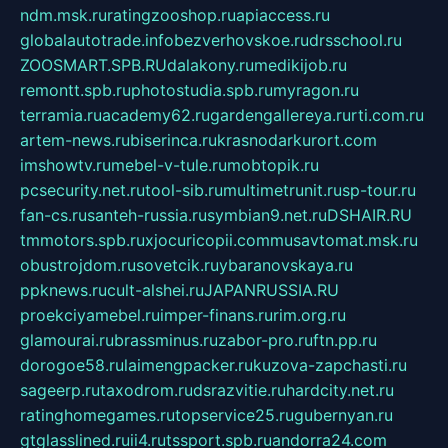
ndm.msk.ru
ratingzooshop.ru
apiaccess.ru
globalautotrade.info
bezverhovskoe.ru
drsschool.ru
ZOOSMART.SPB.RU
dalakony.ru
medikijob.ru
remontt.spb.ru
photostudia.spb.ru
myragon.ru
terramia.ru
academy62.ru
gardengallereya.ru
rti.com.ru
artem-news.ru
biserinca.ru
krasnodarkurort.com
imshowtv.ru
mebel-v-tule.ru
mobtopik.ru
pcsecurity.net.ru
tool-sib.ru
multimetrunit.ru
sp-tour.ru
fan-cs.ru
santeh-russia.ru
symbian9.net.ru
DSHAIR.RU
tmmotors.spb.ru
xjocuricopii.com
musavtomat.msk.ru
obustrojdom.ru
sovetcik.ru
ybaranovskaya.ru
ppknews.ru
cult-alshei.ru
JAPANRUSSIA.RU
proekciyamebel.ru
imper-finans.ru
rim.org.ru
glamourai.ru
brassminus.ru
zabor-pro.ru
ftn.pp.ru
dorogoe58.ru
laimengpacker.ru
kuzova-zapchasti.ru
sageerp.ru
taxodrom.ru
dsrazvitie.ru
hardcity.net.ru
ratinghomegames.ru
topservice25.ru
gubernyan.ru
gtglasslined.ru
ii4.ru
tssport.spb.ru
andorra24.com