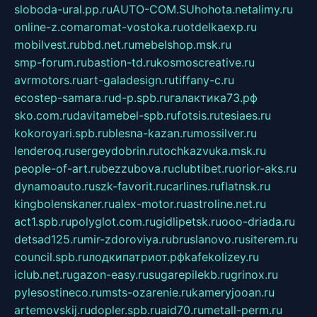
sloboda-ural.pp.ru
AUTO-COM.SU
hohota.net
alimy.ru
online-z.com
aromat-vostoka.ru
otdelkaexp.ru
mobilvest.ru
bbd.net.ru
mebelshop.msk.ru
smp-forum.ru
bastion-td.ru
kosmoscreative.ru
avrmotors.ru
art-galadesign.ru
tiffany-c.ru
ecostep-samara.ru
d-p.spb.ru
галактика73.рф
sko.com.ru
davitamebel-spb.ru
fotsis.ru
tesiaes.ru
kokoroyari.spb.ru
blesna-kazan.ru
mossilver.ru
lenderoq.ru
sergeydobrin.ru
tochkazvuka.msk.ru
people-of-art.ru
bezzubova.ru
clubtibet.ru
orior-aks.ru
dynamoauto.ru
szk-favorit.ru
carlines.ru
flatnsk.ru
kingbolenskaner.ru
alex-motor.ru
astroline.net.ru
act1.spb.ru
polyglot.com.ru
gidlipetsk.ru
ooo-driada.ru
detsad125.ru
mir-zdoroviya.ru
bruslanovo.ru
siterem.ru
council.spb.ru
лодкипатриот.рф
kafekolizey.ru
iclub.net.ru
gazon-easy.ru
sugarepilekb.ru
grinox.ru
pylesostineco.ru
msts-ozarenie.ru
kameryjooan.ru
artemovskij.ru
dopler.spb.ru
aid70.ru
metall-perm.ru