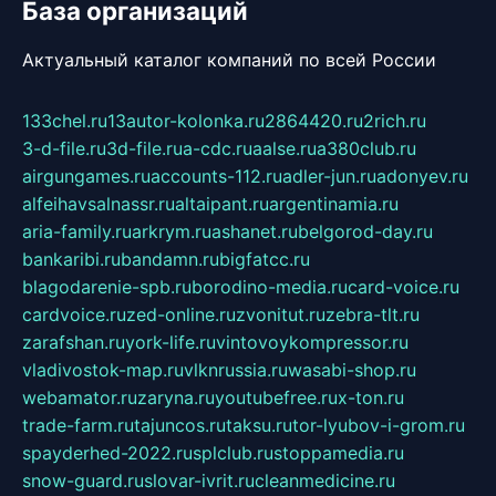
База организаций
Актуальный каталог компаний по всей России
133chel.ru
13autor-kolonka.ru
2864420.ru
2rich.ru
3-d-file.ru
3d-file.ru
a-cdc.ru
aalse.ru
a380club.ru
airgungames.ru
accounts-112.ru
adler-jun.ru
adonyev.ru
alfeihavsalnassr.ru
altaipant.ru
argentinamia.ru
aria-family.ru
arkrym.ru
ashanet.ru
belgorod-day.ru
bankaribi.ru
bandamn.ru
bigfatcc.ru
blagodarenie-spb.ru
borodino-media.ru
card-voice.ru
cardvoice.ru
zed-online.ru
zvonitut.ru
zebra-tlt.ru
zarafshan.ru
york-life.ru
vintovoykompressor.ru
vladivostok-map.ru
vlknrussia.ru
wasabi-shop.ru
webamator.ru
zaryna.ru
youtubefree.ru
x-ton.ru
trade-farm.ru
tajuncos.ru
taksu.ru
tor-lyubov-i-grom.ru
spayderhed-2022.ru
splclub.ru
stoppamedia.ru
snow-guard.ru
slovar-ivrit.ru
cleanmedicine.ru