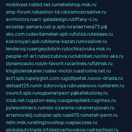
mobilvest.ru
bbd.net.ru
mebelshop.msk.ru
smp-forum.ru
bastion-td.ru
kosmoscreative.ru
avrmotors.ru
art-galadesign.ru
tiffany-c.ru
ecostep-samara.ru
d-p.spb.ru
галактика73.рф
sko.com.ru
davitamebel-spb.ru
fotsis.ru
tesiaes.ru
kokoroyari.spb.ru
blesna-kazan.ru
mossilver.ru
lenderoq.ru
sergeydobrin.ru
tochkazvuka.msk.ru
people-of-art.ru
bezzubova.ru
clubtibet.ru
orior-aks.ru
dynamoauto.ru
szk-favorit.ru
carlines.ru
flatnsk.ru
kingbolenskaner.ru
alex-motor.ru
astroline.net.ru
act1.spb.ru
polyglot.com.ru
gidlipetsk.ru
ooo-driada.ru
detsad125.ru
mir-zdoroviya.ru
bruslanovo.ru
siterem.ru
council.spb.ru
лодкипатриот.рф
kafekolizey.ru
iclub.net.ru
gazon-easy.ru
sugarepilekb.ru
grinox.ru
pylesostineco.ru
msts-ozarenie.ru
kameryjooan.ru
artemovskij.ru
dopler.spb.ru
aid70.ru
metall-perm.ru
ndm.msk.ru
ratingzooshop.ru
apiaccess.ru
globalautotrade.info
bezverhovskoe.ru
drsschool.ru