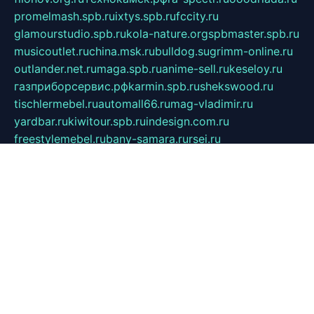
promelmash.spb.ru
ixtys.spb.ru
fccity.ru
glamourstudio.spb.ru
kola-nature.org
spbmaster.spb.ru
musicoutlet.ru
china.msk.ru
bulldog.su
grimm-online.ru
outlander.net.ru
maga.spb.ru
anime-sell.ru
keseloy.ru
газприборсервис.рф
karmin.spb.ru
shekswood.ru
tischlermebel.ru
automall66.ru
mag-vladimir.ru
yardbar.ru
kiwitour.spb.ru
indesign.com.ru
freestylemebel.ru
bany-samara.ru
rsei.ru
naidisvoyput.ru
mgsn-invest.ru
ipkamerasannce.ru
alicante-house.ru
ibelka74.ru
cozyhouse.info
vlkargalev-studio.ru
700mb.ru
figura-ufa.ru
alina-live.ru
belarusiannews.ru
womenknow.ru
dos-vniimk.ru
sega.net.ru
dv.net.ru
phenomenonsofhistory.com
telesputnik.net.ru
wall.pp.ru
pylesosroidmi.ru
gtc-clan.ru
cligs.ru
bibikazap.ru
popova.org.ru
netwhistler.spb.ru
bellvil.ru
bonzon.ru
iss-vladik.ru
defiparis.net.ru
las-gryzas.ru
amku.ru
electednews.spb.ru
feather.org.ru
spar72.ru
tankiigri.ru