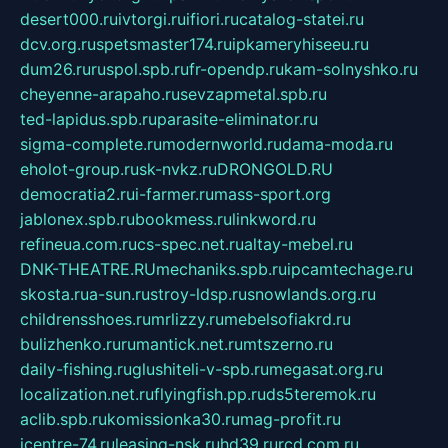
desert000.ru
ivtorgi.ru
ifiori.ru
catalog-statei.ru
dcv.org.ru
spetsmaster174.ru
ipkameryhiseeu.ru
dum26.ru
ruspol.spb.ru
fr-opendp.ru
kam-solnyshko.ru
cheyenne-arapaho.ru
sevzapmetal.spb.ru
ted-lapidus.spb.ru
parasite-eliminator.ru
sigma-complete.ru
modernworld.ru
dama-moda.ru
eholot-group.ru
sk-nvkz.ru
DRONGOLD.RU
democratia2.ru
i-farmer.ru
mass-sport.org
jablonex.spb.ru
bookmess.ru
linkword.ru
refineua.com.ru
cs-spec.net.ru
altay-mebel.ru
DNK-THEATRE.RU
mechaniks.spb.ru
ipcamtechage.ru
skosta.ru
a-sun.ru
stroy-ldsp.ru
snowlands.org.ru
childrensshoes.ru
mrlizzy.ru
mebelsofiakrd.ru
bulizhenko.ru
rumantick.net.ru
mtszerno.ru
daily-fishing.ru
glushiteli-v-spb.ru
megasat.org.ru
localization.net.ru
flyingfish.pp.ru
ds5teremok.ru
aclib.spb.ru
komissionka30.ru
mag-profit.ru
icentre-74.ru
leasing-nsk.ru
hd39.ru
rcd.com.ru