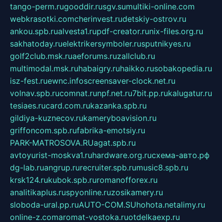
tango-perm.ru
gooddir.ru
sgv.su
multiki-online.com
webkrasotki.com
cherinvest.ru
detskiy-ostrov.ru
ankou.spb.ru
alvesta1.ru
pdf-creator.ru
nix-files.org.ru
sakhatoday.ru
elektrikersymboler.ru
sputnikyes.ru
golf2club.msk.ru
aeforums.ru
zallclub.ru
multimodal.msk.ru
habaigry.ru
haikko.ru
sobakopedia.ru
isz-fest.ru
ewnc.info
screensaver-clock.net.ru
volnav.spb.ru
comnat.ru
npf.net.ru
7bit.pp.ru
kalugatur.ru
tesiaes.ru
card.com.ru
kazanka.spb.ru
gildiya-kuznecov.ru
kameryboavision.ru
griffoncom.spb.ru
fabrika-emotsiy.ru
PARK-MATROSOVA.RU
agat.spb.ru
avtoyurist-moskva1.ru
hardware.org.ru
схема-авто.рф
dg-lab.ru
angrup.ru
recruiter.spb.ru
music8.spb.ru
krsk124.ru
kubok.spb.ru
romanofforex.ru
analitikaplus.ru
spyonline.ru
zosikamery.ru
sloboda-ural.pp.ru
AUTO-COM.SU
hohota.net
alimy.ru
online-z.com
aromat-vostoka.ru
otdelkaexp.ru