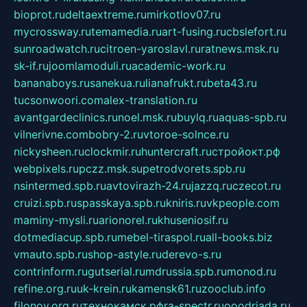
bioprot.ru
deltaextreme.ru
mirkotlov07.ru
mycrossway.ru
temamedia.ru
art-fusing.ru
cbslefort.ru
sunroadwatch.ru
citroen-yaroslavl.ru
ratnews.msk.ru
sk-if.ru
joomlamoduli.ru
academic-work.ru
bananaboys.ru
sanekua.ru
lianafrukt.ru
beta43.ru
tucsonwoori.com
alex-translation.ru
avantgardeclinics.ru
noel.msk.ru
buylq.ru
aquas-spb.ru
vilnerivne.com
bobry-2.ru
vtoroe-solnce.ru
nickysheen.ru
clockmir.ru
huntercraft.ru
стройокт.рф
webpixels.ru
pczz.msk.su
petrodvorets.spb.ru
nsintermed.spb.ru
avtovirazh-24.ru
jazzq.ru
czecot.ru
cruizi.spb.ru
spasskaya.spb.ru
kniris.ru
vkpeople.com
maminy-mysli.ru
arionorel.ru
khuseniosif.ru
dotmediacup.spb.ru
mebel-tiraspol.ru
all-books.biz
vmauto.spb.ru
shop-astyle.ru
derevo-s.ru
contrinform.ru
gutserial.ru
mdrussia.spb.ru
monod.ru
refine.org.ru
uk-krein.ru
kamensk61.ru
zooclub.info
filonov.org.ru
технокамск.рф
ra-spectr.ru
ooodriada.ru