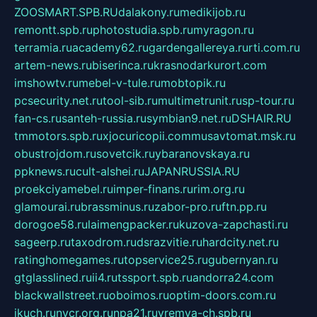
ZOOSMART.SPB.RU
dalakony.ru
medikijob.ru
remontt.spb.ru
photostudia.spb.ru
myragon.ru
terramia.ru
academy62.ru
gardengallereya.ru
rti.com.ru
artem-news.ru
biserinca.ru
krasnodarkurort.com
imshowtv.ru
mebel-v-tule.ru
mobtopik.ru
pcsecurity.net.ru
tool-sib.ru
multimetrunit.ru
sp-tour.ru
fan-cs.ru
santeh-russia.ru
symbian9.net.ru
DSHAIR.RU
tmmotors.spb.ru
xjocuricopii.com
musavtomat.msk.ru
obustrojdom.ru
sovetcik.ru
ybaranovskaya.ru
ppknews.ru
cult-alshei.ru
JAPANRUSSIA.RU
proekciyamebel.ru
imper-finans.ru
rim.org.ru
glamourai.ru
brassminus.ru
zabor-pro.ru
ftn.pp.ru
dorogoe58.ru
laimengpacker.ru
kuzova-zapchasti.ru
sageerp.ru
taxodrom.ru
dsrazvitie.ru
hardcity.net.ru
ratinghomegames.ru
topservice25.ru
gubernyan.ru
gtglasslined.ru
ii4.ru
tssport.spb.ru
andorra24.com
blackwallstreet.ru
oboimos.ru
optim-doors.com.ru
ikuch.ru
nycr.org.ru
npa21.ru
vremya-ch.spb.ru