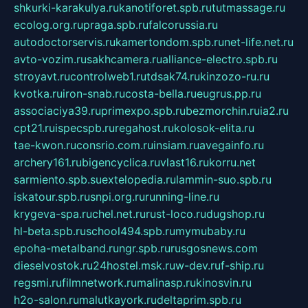
shkurki-karakulya.ru
kanotiforet.spb.ru
tutmassage.ru
ecolog.org.ru
praga.spb.ru
falcorussia.ru
autodoctorservis.ru
kamertondom.spb.ru
net-life.net.ru
avto-vozim.ru
sakhcamera.ru
alliance-electro.spb.ru
stroyavt.ru
controlweb1.ru
tdsak74.ru
kinzozo-ru.ru
kvotka.ru
iron-snab.ru
costa-bella.ru
eugrus.pp.ru
associaciya39.ru
primexpo.spb.ru
bezmorchin.ru
ia2.ru
cpt21.ru
ispecspb.ru
regahost.ru
kolosok-elita.ru
tae-kwon.ru
consrio.com.ru
insiam.ru
avegainfo.ru
archery161.ru
bigencyclica.ru
vlast16.ru
korru.net
sarmiento.spb.su
extelopedia.ru
lammin-suo.spb.ru
iskatour.spb.ru
snpi.org.ru
running-line.ru
krygeva-spa.ru
chel.net.ru
rust-loco.ru
dugshop.ru
hl-beta.spb.ru
school494.spb.ru
mymubaby.ru
epoha-metalband.ru
ngr.spb.ru
rusgosnews.com
dieselvostok.ru
24hostel.msk.ru
w-dev.ru
f-ship.ru
regsmi.ru
filmnetwork.ru
malinasp.ru
kinosvin.ru
h2o-salon.ru
malutkayork.ru
deltaprim.spb.ru