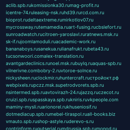
aclib.spb.ru
komissionka30.ru
mag-profit.ru
icentre-74.ru
leasing-nsk.ru
hd39.ru
rcd.com.ru
bioprot.ru
deltaextreme.ru
mirkotlov07.ru
mycrossway.ru
temamedia.ru
art-fusing.ru
cbslefort.ru
sunroadwatch.ru
citroen-yaroslavl.ru
ratnews.msk.ru
sk-if.ru
joomlamoduli.ru
academic-work.ru
bananaboys.ru
sanekua.ru
lianafrukt.ru
beta43.ru
tucsonwoori.com
alex-translation.ru
avantgardeclinics.ru
noel.msk.ru
buylq.ru
aquas-spb.ru
vilnerivne.com
bobry-2.ru
vtoroe-solnce.ru
nickysheen.ru
clockmir.ru
huntercraft.ru
стройокт.рф
webpixels.ru
pczz.msk.su
petrodvorets.spb.ru
nsintermed.spb.ru
avtovirazh-24.ru
jazzq.ru
czecot.ru
cruizi.spb.ru
spasskaya.spb.ru
kniris.ru
vkpeople.com
maminy-mysli.ru
arionorel.ru
khuseniosif.ru
dotmediacup.spb.ru
mebel-tiraspol.ru
all-books.biz
vmauto.spb.ru
shop-astyle.ru
derevo-s.ru
contrinform.ru
gutserial.ru
mdrussia.spb.ru
monod.ru