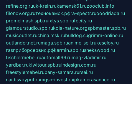
refine.org.ru
uk-krein.ru
kamensk61.ru
zooclub.info
filonov.org.ru
технокамск.рф
ra-spectr.ru
ooodriada.ru
promelmash.spb.ru
ixtys.spb.ru
fccity.ru
glamourstudio.spb.ru
kola-nature.org
spbmaster.spb.ru
musicoutlet.ru
china.msk.ru
bulldog.su
grimm-online.ru
outlander.net.ru
maga.spb.ru
anime-sell.ru
keseloy.ru
газприборсервис.рф
karmin.spb.ru
shekswood.ru
tischlermebel.ru
automall66.ru
mag-vladimir.ru
yardbar.ru
kiwitour.spb.ru
indesign.com.ru
freestylemebel.ru
bany-samara.ru
rsei.ru
naidisvoyput.ru
mgsn-invest.ru
ipkamerasannce.ru
alicante-house.ru
ibelka74.ru
cozyhouse.info
vlkargalev-studio.ru
700mb.ru
figura-ufa.ru
alina-live.ru
belarusiannews.ru
womenknow.ru
dos-vniimk.ru
sega.net.ru
dv.net.ru
phenomenonsofhistory.com
telesputnik.net.ru
wall.pp.ru
pylesosroidmi.ru
gtc-clan.ru
cligs.ru
bibikazap.ru
popova.org.ru
netwhistler.spb.ru
bellvil.ru
bonzon.ru
iss-vladik.ru