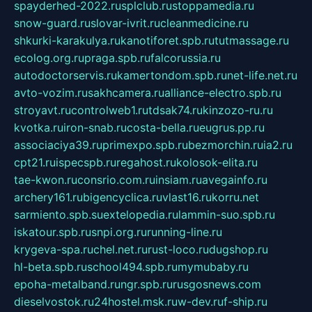
spayderhed-2022.ru
splclub.ru
stoppamedia.ru
snow-guard.ru
slovar-ivrit.ru
cleanmedicine.ru
shkurki-karakulya.ru
kanotiforet.spb.ru
tutmassage.ru
ecolog.org.ru
praga.spb.ru
falcorussia.ru
autodoctorservis.ru
kamertondom.spb.ru
net-life.net.ru
avto-vozim.ru
sakhcamera.ru
alliance-electro.spb.ru
stroyavt.ru
controlweb1.ru
tdsak74.ru
kinzozo-ru.ru
kvotka.ru
iron-snab.ru
costa-bella.ru
eugrus.pp.ru
associaciya39.ru
primexpo.spb.ru
bezmorchin.ru
ia2.ru
cpt21.ru
ispecspb.ru
regahost.ru
kolosok-elita.ru
tae-kwon.ru
consrio.com.ru
insiam.ru
avegainfo.ru
archery161.ru
bigencyclica.ru
vlast16.ru
korru.net
sarmiento.spb.su
extelopedia.ru
lammin-suo.spb.ru
iskatour.spb.ru
snpi.org.ru
running-line.ru
krygeva-spa.ru
chel.net.ru
rust-loco.ru
dugshop.ru
hl-beta.spb.ru
school494.spb.ru
mymubaby.ru
epoha-metalband.ru
ngr.spb.ru
rusgosnews.com
dieselvostok.ru
24hostel.msk.ru
w-dev.ru
f-ship.ru