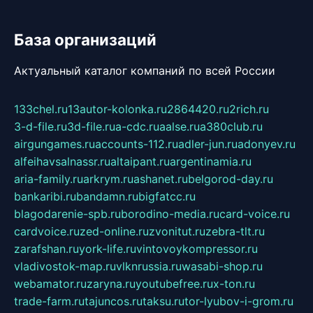
База организаций
Актуальный каталог компаний по всей России
133chel.ru
13autor-kolonka.ru
2864420.ru
2rich.ru
3-d-file.ru
3d-file.ru
a-cdc.ru
aalse.ru
a380club.ru
airgungames.ru
accounts-112.ru
adler-jun.ru
adonyev.ru
alfeihavsalnassr.ru
altaipant.ru
argentinamia.ru
aria-family.ru
arkrym.ru
ashanet.ru
belgorod-day.ru
bankaribi.ru
bandamn.ru
bigfatcc.ru
blagodarenie-spb.ru
borodino-media.ru
card-voice.ru
cardvoice.ru
zed-online.ru
zvonitut.ru
zebra-tlt.ru
zarafshan.ru
york-life.ru
vintovoykompressor.ru
vladivostok-map.ru
vlknrussia.ru
wasabi-shop.ru
webamator.ru
zaryna.ru
youtubefree.ru
x-ton.ru
trade-farm.ru
tajuncos.ru
taksu.ru
tor-lyubov-i-grom.ru