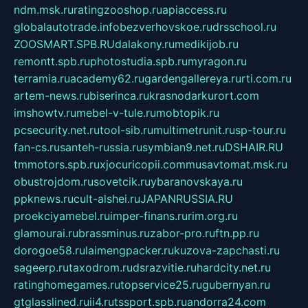
ndm.msk.ru
ratingzooshop.ru
apiaccess.ru
globalautotrade.info
bezverhovskoe.ru
drsschool.ru
ZOOSMART.SPB.RU
dalakony.ru
medikijob.ru
remontt.spb.ru
photostudia.spb.ru
myragon.ru
terramia.ru
academy62.ru
gardengallereya.ru
rti.com.ru
artem-news.ru
biserinca.ru
krasnodarkurort.com
imshowtv.ru
mebel-v-tule.ru
mobtopik.ru
pcsecurity.net.ru
tool-sib.ru
multimetrunit.ru
sp-tour.ru
fan-cs.ru
santeh-russia.ru
symbian9.net.ru
DSHAIR.RU
tmmotors.spb.ru
xjocuricopii.com
musavtomat.msk.ru
obustrojdom.ru
sovetcik.ru
ybaranovskaya.ru
ppknews.ru
cult-alshei.ru
JAPANRUSSIA.RU
proekciyamebel.ru
imper-finans.ru
rim.org.ru
glamourai.ru
brassminus.ru
zabor-pro.ru
ftn.pp.ru
dorogoe58.ru
laimengpacker.ru
kuzova-zapchasti.ru
sageerp.ru
taxodrom.ru
dsrazvitie.ru
hardcity.net.ru
ratinghomegames.ru
topservice25.ru
gubernyan.ru
gtglasslined.ru
ii4.ru
tssport.spb.ru
andorra24.com