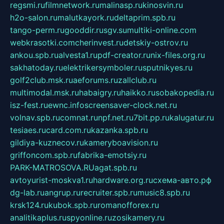
regsmi.ru
filmnetwork.ru
malinasp.ru
kinosvin.ru
h2o-salon.ru
malutkayork.ru
deltaprim.spb.ru
tango-perm.ru
gooddir.ru
sgv.su
multiki-online.com
webkrasotki.com
cherinvest.ru
detskiy-ostrov.ru
ankou.spb.ru
alvesta1.ru
pdf-creator.ru
nix-files.org.ru
sakhatoday.ru
elektrikersymboler.ru
sputnikyes.ru
golf2club.msk.ru
aeforums.ru
zallclub.ru
multimodal.msk.ru
habaigry.ru
haikko.ru
sobakopedia.ru
isz-fest.ru
ewnc.info
screensaver-clock.net.ru
volnav.spb.ru
comnat.ru
npf.net.ru
7bit.pp.ru
kalugatur.ru
tesiaes.ru
card.com.ru
kazanka.spb.ru
gildiya-kuznecov.ru
kameryboavision.ru
griffoncom.spb.ru
fabrika-emotsiy.ru
PARK-MATROSOVA.RU
agat.spb.ru
avtoyurist-moskva1.ru
hardware.org.ru
схема-авто.рф
dg-lab.ru
angrup.ru
recruiter.spb.ru
music8.spb.ru
krsk124.ru
kubok.spb.ru
romanofforex.ru
analitikaplus.ru
spyonline.ru
zosikamery.ru