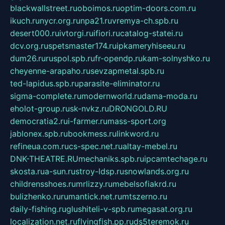
blackwallstreet.ru
oboimos.ru
optim-doors.com.ru
ikuch.ru
nycr.org.ru
npa21.ru
vremya-ch.spb.ru
desert000.ru
ivtorgi.ru
ifiori.ru
catalog-statei.ru
dcv.org.ru
spetsmaster174.ru
ipkameryhiseeu.ru
dum26.ru
ruspol.spb.ru
fr-opendp.ru
kam-solnyshko.ru
cheyenne-arapaho.ru
sevzapmetal.spb.ru
ted-lapidus.spb.ru
parasite-eliminator.ru
sigma-complete.ru
modernworld.ru
dama-moda.ru
eholot-group.ru
sk-nvkz.ru
DRONGOLD.RU
democratia2.ru
i-farmer.ru
mass-sport.org
jablonex.spb.ru
bookmess.ru
linkword.ru
refineua.com.ru
cs-spec.net.ru
altay-mebel.ru
DNK-THEATRE.RU
mechaniks.spb.ru
ipcamtechage.ru
skosta.ru
a-sun.ru
stroy-ldsp.ru
snowlands.org.ru
childrensshoes.ru
mrlizzy.ru
mebelsofiakrd.ru
bulizhenko.ru
rumantick.net.ru
mtszerno.ru
daily-fishing.ru
glushiteli-v-spb.ru
megasat.org.ru
localization.net.ru
flyingfish.pp.ru
ds5teremok.ru