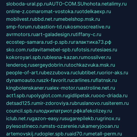
sloboda-ural.pp.ru
AUTO-COM.SU
hohota.net
alimy.ru
online-z.com
aromat-vostoka.ru
otdelkaexp.ru
mobilvest.ru
bbd.net.ru
mebelshop.msk.ru
smp-forum.ru
bastion-td.ru
kosmoscreative.ru
avrmotors.ru
art-galadesign.ru
tiffany-c.ru
ecostep-samara.ru
d-p.spb.ru
галактика73.рф
sko.com.ru
davitamebel-spb.ru
fotsis.ru
tesiaes.ru
kokoroyari.spb.ru
blesna-kazan.ru
mossilver.ru
lenderoq.ru
sergeydobrin.ru
tochkazvuka.msk.ru
people-of-art.ru
bezzubova.ru
clubtibet.ru
orior-aks.ru
dynamoauto.ru
szk-favorit.ru
carlines.ru
flatnsk.ru
kingbolenskaner.ru
alex-motor.ru
astroline.net.ru
act1.spb.ru
polyglot.com.ru
gidlipetsk.ru
ooo-driada.ru
detsad125.ru
mir-zdoroviya.ru
bruslanovo.ru
siterem.ru
council.spb.ru
лодкипатриот.рф
kafekolizey.ru
iclub.net.ru
gazon-easy.ru
sugarepilekb.ru
grinox.ru
pylesostineco.ru
msts-ozarenie.ru
kameryjooan.ru
artemovskij.ru
dopler.spb.ru
aid70.ru
metall-perm.ru