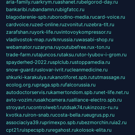
aria-family.ru
arkrym.ru
ashanet.ru
belgorod-day.ru
bankaribi.ru
bandamn.ru
bigfatcc.ru
blagodarenie-spb.ru
borodino-media.ru
card-voice.ru
cardvoice.ru
zed-online.ru
zvonitut.ru
zebra-tlt.ru
zarafshan.ru
york-life.ru
vintovoykompressor.ru
vladivostok-map.ru
vlknrussia.ru
wasabi-shop.ru
webamator.ru
zaryna.ru
youtubefree.ru
x-ton.ru
trade-farm.ru
tajuncos.ru
taksu.ru
tor-lyubov-i-grom.ru
spayderhed-2022.ru
splclub.ru
stoppamedia.ru
snow-guard.ru
slovar-ivrit.ru
cleanmedicine.ru
shkurki-karakulya.ru
kanotiforet.spb.ru
tutmassage.ru
ecolog.org.ru
praga.spb.ru
falcorussia.ru
autodoctorservis.ru
kamertondom.spb.ru
net-life.net.ru
avto-vozim.ru
sakhcamera.ru
alliance-electro.spb.ru
stroyavt.ru
controlweb1.ru
tdsak74.ru
kinzozo-ru.ru
kvotka.ru
iron-snab.ru
costa-bella.ru
eugrus.pp.ru
associaciya39.ru
primexpo.spb.ru
bezmorchin.ru
ia2.ru
cpt21.ru
ispecspb.ru
regahost.ru
kolosok-elita.ru