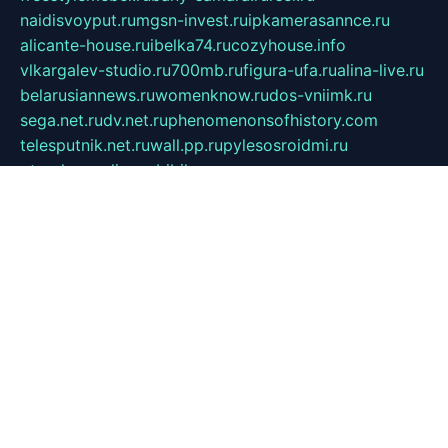
naidisvoyput.ru
mgsn-invest.ru
ipkamerasannce.ru
alicante-house.ru
ibelka74.ru
cozyhouse.info
vlkargalev-studio.ru
700mb.ru
figura-ufa.ru
alina-live.ru
belarusiannews.ru
womenknow.ru
dos-vniimk.ru
sega.net.ru
dv.net.ru
phenomenonsofhistory.com
telesputnik.net.ru
wall.pp.ru
pylesosroidmi.ru
gtc-clan.ru
cligs.ru
bibikazap.ru
popova.org.ru
netwhistler.spb.ru
bellvil.ru
bonzon.ru
iss-vladik.ru
defiparis.net.ru
las-gryzas.ru
amku.ru
electednews.spb.ru
feather.org.ru
spar72.ru
tankiigri.ru
dominus.com.ru
ibtree.ru
sanykool.pp.ru
unixlib.org.ru
menatep.spb.ru
gartenterrassen.ru
printeka.ru
skvozilka.com.ru
parkovka-pub.ru
lovemobi.ru
art-ru.ru
emulatorz.com.ru
alucomp.com.ru
tatforum.com.ru
alternativa-profi.ru
dermakler.ru
artsurvey.ru
aredir.ru
khimspas.ru
centr-maxi.ru
2018r.ru
bort-stomer-defort.ru
professional2.ru
gibsons.ru
artselena.ru
art-pilot.ru
ingredient.spb.ru