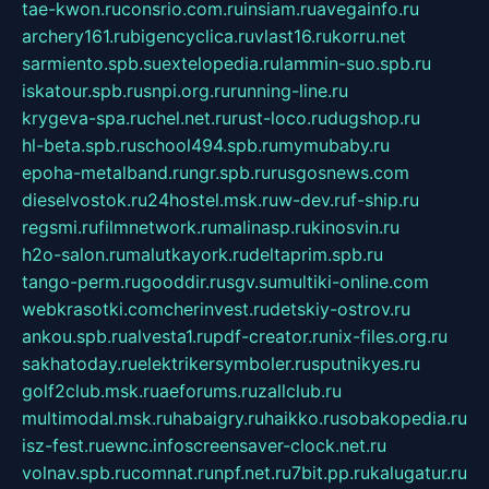
tae-kwon.ru
consrio.com.ru
insiam.ru
avegainfo.ru
archery161.ru
bigencyclica.ru
vlast16.ru
korru.net
sarmiento.spb.su
extelopedia.ru
lammin-suo.spb.ru
iskatour.spb.ru
snpi.org.ru
running-line.ru
krygeva-spa.ru
chel.net.ru
rust-loco.ru
dugshop.ru
hl-beta.spb.ru
school494.spb.ru
mymubaby.ru
epoha-metalband.ru
ngr.spb.ru
rusgosnews.com
dieselvostok.ru
24hostel.msk.ru
w-dev.ru
f-ship.ru
regsmi.ru
filmnetwork.ru
malinasp.ru
kinosvin.ru
h2o-salon.ru
malutkayork.ru
deltaprim.spb.ru
tango-perm.ru
gooddir.ru
sgv.su
multiki-online.com
webkrasotki.com
cherinvest.ru
detskiy-ostrov.ru
ankou.spb.ru
alvesta1.ru
pdf-creator.ru
nix-files.org.ru
sakhatoday.ru
elektrikersymboler.ru
sputnikyes.ru
golf2club.msk.ru
aeforums.ru
zallclub.ru
multimodal.msk.ru
habaigry.ru
haikko.ru
sobakopedia.ru
isz-fest.ru
ewnc.info
screensaver-clock.net.ru
volnav.spb.ru
comnat.ru
npf.net.ru
7bit.pp.ru
kalugatur.ru