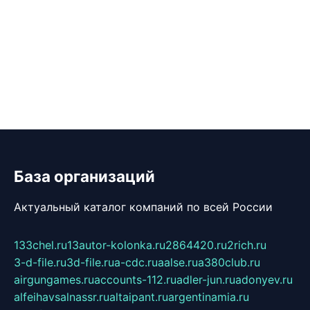
База организаций
Актуальный каталог компаний по всей России
133chel.ru
13autor-kolonka.ru
2864420.ru
2rich.ru
3-d-file.ru
3d-file.ru
a-cdc.ru
aalse.ru
a380club.ru
airgungames.ru
accounts-112.ru
adler-jun.ru
adonyev.ru
alfeihavsalnassr.ru
altaipant.ru
argentinamia.ru