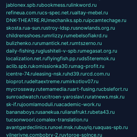
jablonex.spb.ru
bookmess.ru
linkword.ru
refineua.com.ru
cs-spec.net.ru
altay-mebel.ru
DNK-THEATRE.RU
mechaniks.spb.ru
ipcamtechage.ru
skosta.ru
a-sun.ru
stroy-ldsp.ru
snowlands.org.ru
childrensshoes.ru
mrlizzy.ru
mebelsofiakrd.ru
bulizhenko.ru
rumantick.net.ru
mtszerno.ru
daily-fishing.ru
glushiteli-v-spb.ru
megasat.org.ru
localization.net.ru
flyingfish.pp.ru
ds5teremok.ru
aclib.spb.ru
komissionka30.ru
mag-profit.ru
icentre-74.ru
leasing-nsk.ru
hd39.ru
rcd.com.ru
bioprot.ru
deltaextreme.ru
mirkotlov07.ru
mycrossway.ru
temamedia.ru
art-fusing.ru
cbslefort.ru
sunroadwatch.ru
citroen-yaroslavl.ru
ratnews.msk.ru
sk-if.ru
joomlamoduli.ru
academic-work.ru
bananaboys.ru
sanekua.ru
lianafrukt.ru
beta43.ru
tucsonwoori.com
alex-translation.ru
avantgardeclinics.ru
noel.msk.ru
buylq.ru
aquas-spb.ru
vilnerivne.com
bobry-2.ru
vtoroe-solnce.ru