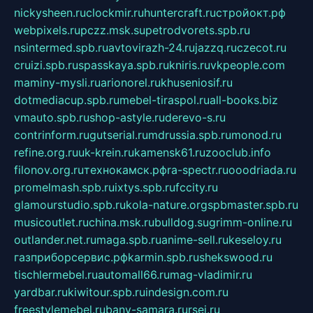
nickysheen.ru
clockmir.ru
huntercraft.ru
стройокт.рф
webpixels.ru
pczz.msk.su
petrodvorets.spb.ru
nsintermed.spb.ru
avtovirazh-24.ru
jazzq.ru
czecot.ru
cruizi.spb.ru
spasskaya.spb.ru
kniris.ru
vkpeople.com
maminy-mysli.ru
arionorel.ru
khuseniosif.ru
dotmediacup.spb.ru
mebel-tiraspol.ru
all-books.biz
vmauto.spb.ru
shop-astyle.ru
derevo-s.ru
contrinform.ru
gutserial.ru
mdrussia.spb.ru
monod.ru
refine.org.ru
uk-krein.ru
kamensk61.ru
zooclub.info
filonov.org.ru
технокамск.рф
ra-spectr.ru
ooodriada.ru
promelmash.spb.ru
ixtys.spb.ru
fccity.ru
glamourstudio.spb.ru
kola-nature.org
spbmaster.spb.ru
musicoutlet.ru
china.msk.ru
bulldog.su
grimm-online.ru
outlander.net.ru
maga.spb.ru
anime-sell.ru
keseloy.ru
газприборсервис.рф
karmin.spb.ru
shekswood.ru
tischlermebel.ru
automall66.ru
mag-vladimir.ru
yardbar.ru
kiwitour.spb.ru
indesign.com.ru
freestylemebel.ru
bany-samara.ru
rsei.ru