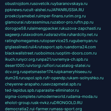
obustrojdom.ru
sovetcik.ru
ybaranovskaya.ru
ppknews.ru
cult-alshei.ru
JAPANRUSSIA.RU
proekciyamebel.ru
imper-finans.ru
rim.org.ru
glamourai.ru
brassminus.ru
zabor-pro.ru
ftn.pp.ru
dorogoe58.ru
laimengpacker.ru
kuzova-zapchasti.ru
sageerp.ru
taxodrom.ru
dsrazvitie.ru
hardcity.net.ru
ratinghomegames.ru
topservice25.ru
gubernyan.ru
gtglasslined.ru
ii4.ru
tssport.spb.ru
andorra24.com
blackwallstreet.ru
oboimos.ru
optim-doors.com.ru
ikuch.ru
nycr.org.ru
npa21.ru
vremya-ch.spb.ru
desert000.ru
ivtorgi.ru
ifiori.ru
catalog-statei.ru
dcv.org.ru
spetsmaster174.ru
ipkameryhiseeu.ru
dum26.ru
ruspol.spb.ru
fr-opendp.ru
kam-solnyshko.ru
cheyenne-arapaho.ru
sevzapmetal.spb.ru
ted-lapidus.spb.ru
parasite-eliminator.ru
sigma-complete.ru
modernworld.ru
dama-moda.ru
eholot-group.ru
sk-nvkz.ru
DRONGOLD.RU
democratia2.ru
i-farmer.ru
mass-sport.org