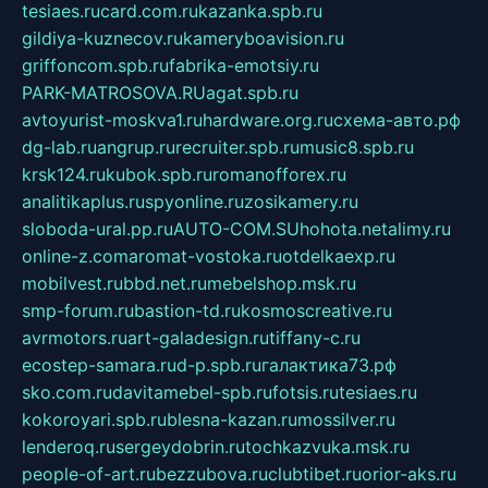
tesiaes.ru
card.com.ru
kazanka.spb.ru
gildiya-kuznecov.ru
kameryboavision.ru
griffoncom.spb.ru
fabrika-emotsiy.ru
PARK-MATROSOVA.RU
agat.spb.ru
avtoyurist-moskva1.ru
hardware.org.ru
схема-авто.рф
dg-lab.ru
angrup.ru
recruiter.spb.ru
music8.spb.ru
krsk124.ru
kubok.spb.ru
romanofforex.ru
analitikaplus.ru
spyonline.ru
zosikamery.ru
sloboda-ural.pp.ru
AUTO-COM.SU
hohota.net
alimy.ru
online-z.com
aromat-vostoka.ru
otdelkaexp.ru
mobilvest.ru
bbd.net.ru
mebelshop.msk.ru
smp-forum.ru
bastion-td.ru
kosmoscreative.ru
avrmotors.ru
art-galadesign.ru
tiffany-c.ru
ecostep-samara.ru
d-p.spb.ru
галактика73.рф
sko.com.ru
davitamebel-spb.ru
fotsis.ru
tesiaes.ru
kokoroyari.spb.ru
blesna-kazan.ru
mossilver.ru
lenderoq.ru
sergeydobrin.ru
tochkazvuka.msk.ru
people-of-art.ru
bezzubova.ru
clubtibet.ru
orior-aks.ru