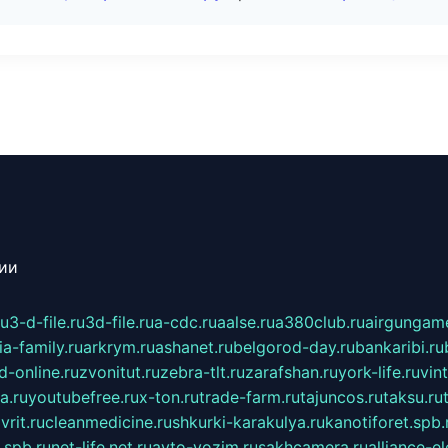
сии
ru
3-d-file.ru
3d-file.ru
a-cdc.ru
aalse.ru
a380club.ru
airgungame
ia-family.ru
arkrym.ru
ashanet.ru
belgorod-day.ru
bankaribi.ru
d-online.ru
zvonitut.ru
zebra-tlt.ru
zarafshan.ru
york-life.ru
vin
a.ru
youtubefree.ru
x-ton.ru
trade-farm.ru
tajuncos.ru
taksu.ru
vrit.ru
cleanmedicine.ru
shkurki-karakulya.ru
kanotiforet.spb.
spb.ru
net-life.net.ru
avto-vozim.ru
sakhcamera.ru
alliance-e