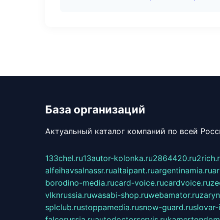
База организаций
Актуальный каталог компаний по всей Рос
133chel.ru
13autor-kolonka.ru
2864420.ru
2rich.
alfeihavsalnassr.ru
altaipant.ru
argentinamia.ru
ar
borodino-media.ru
card-voice.ru
cardvoice.ru
ze
vlknrussia.ru
wasabi-shop.ru
webamator.ru
zaryn
splclub.ru
stoppamedia.ru
snow-guard.ru
slovar-i
falcorussia.ru
autodoctorservis.ru
kamertondom.