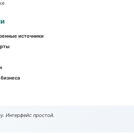
ке
ми
еренные источники
арты
и
 бизнеса
у. Интерфейс простой.