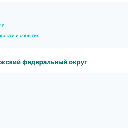
ии
овости и события
лжский федеральный округ