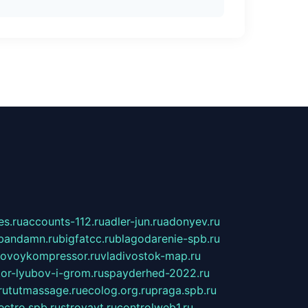
s.ru
accounts-112.ru
adler-jun.ru
adonyev.ru
bandamn.ru
bigfatcc.ru
blagodarenie-spb.ru
tovoykompressor.ru
vladivostok-map.ru
tor-lyubov-i-grom.ru
spayderhed-2022.ru
ru
tutmassage.ru
ecolog.org.ru
praga.spb.ru
lectro.spb.ru
stroyavt.ru
controlweb1.ru