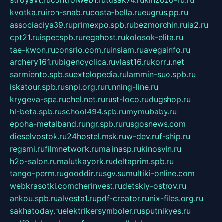
stroyavt.ru
controlweb1.ru
tdsak74.ru
kinzozo-ru.ru
kvotka.ru
iron-snab.ru
costa-bella.ru
eugrus.pp.ru
associaciya39.ru
primexpo.spb.ru
bezmorchin.ru
ia2.ru
cpt21.ru
ispecspb.ru
regahost.ru
kolosok-elita.ru
tae-kwon.ru
consrio.com.ru
insiam.ru
avegainfo.ru
archery161.ru
bigencyclica.ru
vlast16.ru
korru.net
sarmiento.spb.su
extelopedia.ru
lammin-suo.spb.ru
iskatour.spb.ru
snpi.org.ru
running-line.ru
krygeva-spa.ru
chel.net.ru
rust-loco.ru
dugshop.ru
hl-beta.spb.ru
school494.spb.ru
mymubaby.ru
epoha-metalband.ru
ngr.spb.ru
rusgosnews.com
dieselvostok.ru
24hostel.msk.ru
w-dev.ru
f-ship.ru
regsmi.ru
filmnetwork.ru
malinasp.ru
kinosvin.ru
h2o-salon.ru
malutkayork.ru
deltaprim.spb.ru
tango-perm.ru
gooddir.ru
sgv.su
multiki-online.com
webkrasotki.com
cherinvest.ru
detskiy-ostrov.ru
ankou.spb.ru
alvesta1.ru
pdf-creator.ru
nix-files.org.ru
sakhatoday.ru
elektrikersymboler.ru
sputnikyes.ru