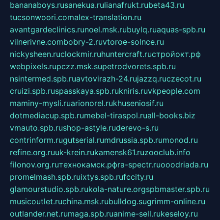
bananaboys.ru
sanekua.ru
lianafrukt.ru
beta43.ru
tucsonwoori.com
alex-translation.ru
avantgardeclinics.ru
noel.msk.ru
buylq.ru
aquas-spb.ru
vilnerivne.com
bobry-2.ru
vtoroe-solnce.ru
nickysheen.ru
clockmir.ru
huntercraft.ru
стройокт.рф
webpixels.ru
pczz.msk.su
petrodvorets.spb.ru
nsintermed.spb.ru
avtovirazh-24.ru
jazzq.ru
czecot.ru
cruizi.spb.ru
spasskaya.spb.ru
kniris.ru
vkpeople.com
maminy-mysli.ru
arionorel.ru
khuseniosif.ru
dotmediacup.spb.ru
mebel-tiraspol.ru
all-books.biz
vmauto.spb.ru
shop-astyle.ru
derevo-s.ru
contrinform.ru
gutserial.ru
mdrussia.spb.ru
monod.ru
refine.org.ru
uk-krein.ru
kamensk61.ru
zooclub.info
filonov.org.ru
технокамск.рф
ra-spectr.ru
ooodriada.ru
promelmash.spb.ru
ixtys.spb.ru
fccity.ru
glamourstudio.spb.ru
kola-nature.org
spbmaster.spb.ru
musicoutlet.ru
china.msk.ru
bulldog.su
grimm-online.ru
outlander.net.ru
maga.spb.ru
anime-sell.ru
keseloy.ru