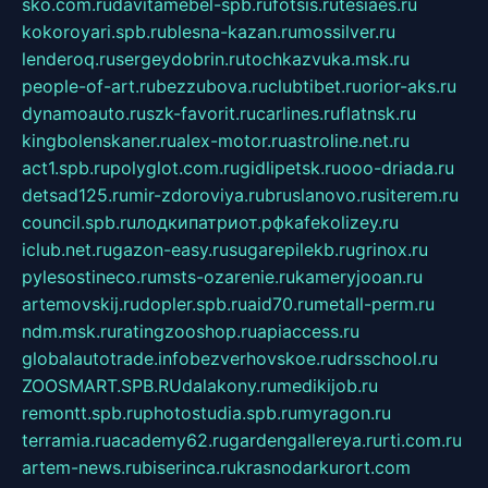
sko.com.ru
davitamebel-spb.ru
fotsis.ru
tesiaes.ru
kokoroyari.spb.ru
blesna-kazan.ru
mossilver.ru
lenderoq.ru
sergeydobrin.ru
tochkazvuka.msk.ru
people-of-art.ru
bezzubova.ru
clubtibet.ru
orior-aks.ru
dynamoauto.ru
szk-favorit.ru
carlines.ru
flatnsk.ru
kingbolenskaner.ru
alex-motor.ru
astroline.net.ru
act1.spb.ru
polyglot.com.ru
gidlipetsk.ru
ooo-driada.ru
detsad125.ru
mir-zdoroviya.ru
bruslanovo.ru
siterem.ru
council.spb.ru
лодкипатриот.рф
kafekolizey.ru
iclub.net.ru
gazon-easy.ru
sugarepilekb.ru
grinox.ru
pylesostineco.ru
msts-ozarenie.ru
kameryjooan.ru
artemovskij.ru
dopler.spb.ru
aid70.ru
metall-perm.ru
ndm.msk.ru
ratingzooshop.ru
apiaccess.ru
globalautotrade.info
bezverhovskoe.ru
drsschool.ru
ZOOSMART.SPB.RU
dalakony.ru
medikijob.ru
remontt.spb.ru
photostudia.spb.ru
myragon.ru
terramia.ru
academy62.ru
gardengallereya.ru
rti.com.ru
artem-news.ru
biserinca.ru
krasnodarkurort.com