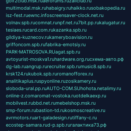
golf2club.msk.ru
aeforums.ru
zallclub.ru
multimodal.msk.ru
habaigry.ru
haikko.ru
sobakopedia.ru
isz-fest.ru
ewnc.info
screensaver-clock.net.ru
volnav.spb.ru
comnat.ru
npf.net.ru
7bit.pp.ru
kalugatur.ru
tesiaes.ru
card.com.ru
kazanka.spb.ru
gildiya-kuznecov.ru
kameryboavision.ru
griffoncom.spb.ru
fabrika-emotsiy.ru
PARK-MATROSOVA.RU
agat.spb.ru
avtoyurist-moskva1.ru
hardware.org.ru
схема-авто.рф
dg-lab.ru
angrup.ru
recruiter.spb.ru
music8.spb.ru
krsk124.ru
kubok.spb.ru
romanofforex.ru
analitikaplus.ru
spyonline.ru
zosikamery.ru
sloboda-ural.pp.ru
AUTO-COM.SU
hohota.net
alimy.ru
online-z.com
aromat-vostoka.ru
otdelkaexp.ru
mobilvest.ru
bbd.net.ru
mebelshop.msk.ru
smp-forum.ru
bastion-td.ru
kosmoscreative.ru
avrmotors.ru
art-galadesign.ru
tiffany-c.ru
ecostep-samara.ru
d-p.spb.ru
галактика73.рф