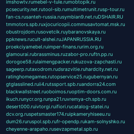
imshowtv.ru
mebel-v-tule.ru
mobtopik.ru
pcsecurity.net.ru
tool-sib.ru
multimetrunit.ru
sp-tour.ru
fan-cs.ru
santeh-russia.ru
symbian9.net.ru
DSHAIR.RU
tmmotors.spb.ru
xjocuricopii.com
musavtomat.msk.ru
obustrojdom.ru
sovetcik.ru
ybaranovskaya.ru
ppknews.ru
cult-alshei.ru
JAPANRUSSIA.RU
proekciyamebel.ru
imper-finans.ru
rim.org.ru
glamourai.ru
brassminus.ru
zabor-pro.ru
ftn.pp.ru
dorogoe58.ru
laimengpacker.ru
kuzova-zapchasti.ru
sageerp.ru
taxodrom.ru
dsrazvitie.ru
hardcity.net.ru
ratinghomegames.ru
topservice25.ru
gubernyan.ru
gtglasslined.ru
ii4.ru
tssport.spb.ru
andorra24.com
blackwallstreet.ru
oboimos.ru
optim-doors.com.ru
ikuch.ru
nycr.org.ru
npa21.ru
vremya-ch.spb.ru
desert000.ru
ivtorgi.ru
ifiori.ru
catalog-statei.ru
dcv.org.ru
spetsmaster174.ru
ipkameryhiseeu.ru
dum26.ru
ruspol.spb.ru
fr-opendp.ru
kam-solnyshko.ru
cheyenne-arapaho.ru
sevzapmetal.spb.ru