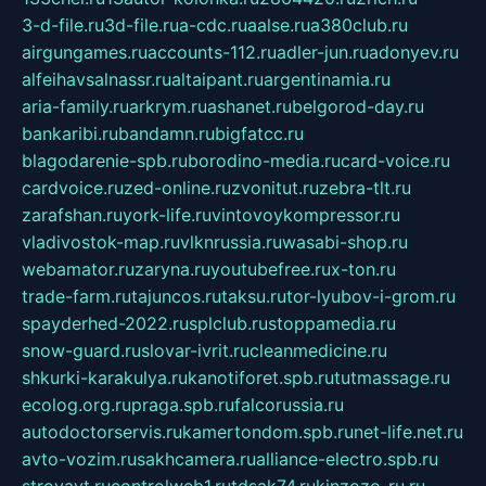
3-d-file.ru
3d-file.ru
a-cdc.ru
aalse.ru
a380club.ru
airgungames.ru
accounts-112.ru
adler-jun.ru
adonyev.ru
alfeihavsalnassr.ru
altaipant.ru
argentinamia.ru
aria-family.ru
arkrym.ru
ashanet.ru
belgorod-day.ru
bankaribi.ru
bandamn.ru
bigfatcc.ru
blagodarenie-spb.ru
borodino-media.ru
card-voice.ru
cardvoice.ru
zed-online.ru
zvonitut.ru
zebra-tlt.ru
zarafshan.ru
york-life.ru
vintovoykompressor.ru
vladivostok-map.ru
vlknrussia.ru
wasabi-shop.ru
webamator.ru
zaryna.ru
youtubefree.ru
x-ton.ru
trade-farm.ru
tajuncos.ru
taksu.ru
tor-lyubov-i-grom.ru
spayderhed-2022.ru
splclub.ru
stoppamedia.ru
snow-guard.ru
slovar-ivrit.ru
cleanmedicine.ru
shkurki-karakulya.ru
kanotiforet.spb.ru
tutmassage.ru
ecolog.org.ru
praga.spb.ru
falcorussia.ru
autodoctorservis.ru
kamertondom.spb.ru
net-life.net.ru
avto-vozim.ru
sakhcamera.ru
alliance-electro.spb.ru