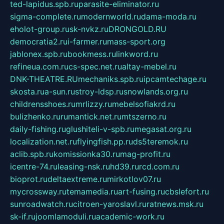
ted-lapidus.spb.ru
parasite-eliminator.ru
sigma-complete.ru
modernworld.ru
dama-moda.ru
eholot-group.ru
sk-nvkz.ru
DRONGOLD.RU
democratia2.ru
i-farmer.ru
mass-sport.org
jablonex.spb.ru
bookmess.ru
linkword.ru
refineua.com.ru
cs-spec.net.ru
altay-mebel.ru
DNK-THEATRE.RU
mechaniks.spb.ru
ipcamtechage.ru
skosta.ru
a-sun.ru
stroy-ldsp.ru
snowlands.org.ru
childrensshoes.ru
mrlizzy.ru
mebelsofiakrd.ru
bulizhenko.ru
rumantick.net.ru
mtszerno.ru
daily-fishing.ru
glushiteli-v-spb.ru
megasat.org.ru
localization.net.ru
flyingfish.pp.ru
ds5teremok.ru
aclib.spb.ru
komissionka30.ru
mag-profit.ru
icentre-74.ru
leasing-nsk.ru
hd39.ru
rcd.com.ru
bioprot.ru
deltaextreme.ru
mirkotlov07.ru
mycrossway.ru
temamedia.ru
art-fusing.ru
cbslefort.ru
sunroadwatch.ru
citroen-yaroslavl.ru
ratnews.msk.ru
sk-if.ru
joomlamoduli.ru
academic-work.ru