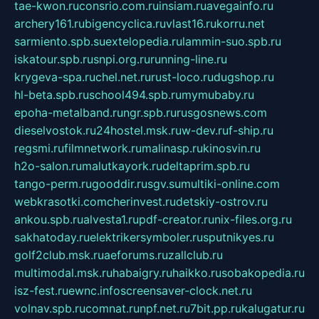
tae-kwon.ru
consrio.com.ru
insiam.ru
avegainfo.ru
archery161.ru
bigencyclica.ru
vlast16.ru
korru.net
sarmiento.spb.su
extelopedia.ru
lammin-suo.spb.ru
iskatour.spb.ru
snpi.org.ru
running-line.ru
krygeva-spa.ru
chel.net.ru
rust-loco.ru
dugshop.ru
hl-beta.spb.ru
school494.spb.ru
mymubaby.ru
epoha-metalband.ru
ngr.spb.ru
rusgosnews.com
dieselvostok.ru
24hostel.msk.ru
w-dev.ru
f-ship.ru
regsmi.ru
filmnetwork.ru
malinasp.ru
kinosvin.ru
h2o-salon.ru
malutkayork.ru
deltaprim.spb.ru
tango-perm.ru
gooddir.ru
sgv.su
multiki-online.com
webkrasotki.com
cherinvest.ru
detskiy-ostrov.ru
ankou.spb.ru
alvesta1.ru
pdf-creator.ru
nix-files.org.ru
sakhatoday.ru
elektrikersymboler.ru
sputnikyes.ru
golf2club.msk.ru
aeforums.ru
zallclub.ru
multimodal.msk.ru
habaigry.ru
haikko.ru
sobakopedia.ru
isz-fest.ru
ewnc.info
screensaver-clock.net.ru
volnav.spb.ru
comnat.ru
npf.net.ru
7bit.pp.ru
kalugatur.ru