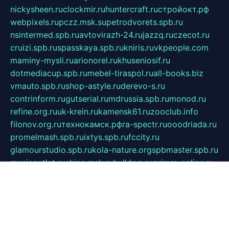
nickysheen.ru
clockmir.ru
huntercraft.ru
стройокт.рф
webpixels.ru
pczz.msk.su
petrodvorets.spb.ru
nsintermed.spb.ru
avtovirazh-24.ru
jazzq.ru
czecot.ru
cruizi.spb.ru
spasskaya.spb.ru
kniris.ru
vkpeople.com
maminy-mysli.ru
arionorel.ru
khuseniosif.ru
dotmediacup.spb.ru
mebel-tiraspol.ru
all-books.biz
vmauto.spb.ru
shop-astyle.ru
derevo-s.ru
contrinform.ru
gutserial.ru
mdrussia.spb.ru
monod.ru
refine.org.ru
uk-krein.ru
kamensk61.ru
zooclub.info
filonov.org.ru
технокамск.рф
ra-spectr.ru
ooodriada.ru
promelmash.spb.ru
ixtys.spb.ru
fccity.ru
glamourstudio.spb.ru
kola-nature.org
spbmaster.spb.ru
musicoutlet.ru
china.msk.ru
bulldog.su
grimm-online.ru
outlander.net.ru
maga.spb.ru
anime-sell.ru
keseloy.ru
газприборсервис.рф
karmin.spb.ru
shekswood.ru
tischlermebel.ru
automall66.ru
mag-vladimir.ru
yardbar.ru
kiwitour.spb.ru
indesign.com.ru
freestylemebel.ru
bany-samara.ru
rsei.ru