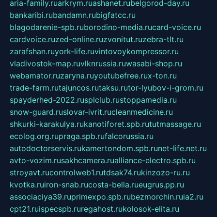
aria-family.ru
arkrym.ru
ashanet.ru
belgorod-day.ru
bankaribi.ru
bandamn.ru
bigfatcc.ru
blagodarenie-spb.ru
borodino-media.ru
card-voice.ru
cardvoice.ru
zed-online.ru
zvonitut.ru
zebra-tlt.ru
zarafshan.ru
york-life.ru
vintovoykompressor.ru
vladivostok-map.ru
vlknrussia.ru
wasabi-shop.ru
webamator.ru
zaryna.ru
youtubefree.ru
x-ton.ru
trade-farm.ru
tajuncos.ru
taksu.ru
tor-lyubov-i-grom.ru
spayderhed-2022.ru
splclub.ru
stoppamedia.ru
snow-guard.ru
slovar-ivrit.ru
cleanmedicine.ru
shkurki-karakulya.ru
kanotiforet.spb.ru
tutmassage.ru
ecolog.org.ru
praga.spb.ru
falcorussia.ru
autodoctorservis.ru
kamertondom.spb.ru
net-life.net.ru
avto-vozim.ru
sakhcamera.ru
alliance-electro.spb.ru
stroyavt.ru
controlweb1.ru
tdsak74.ru
kinzozo-ru.ru
kvotka.ru
iron-snab.ru
costa-bella.ru
eugrus.pp.ru
associaciya39.ru
primexpo.spb.ru
bezmorchin.ru
ia2.ru
cpt21.ru
ispecspb.ru
regahost.ru
kolosok-elita.ru