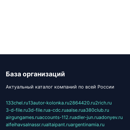
База организаций
Актуальный каталог компаний по всей России
133chel.ru
13autor-kolonka.ru
2864420.ru
2rich.ru
3-d-file.ru
3d-file.ru
a-cdc.ru
aalse.ru
a380club.ru
airgungames.ru
accounts-112.ru
adler-jun.ru
adonyev.ru
alfeihavsalnassr.ru
altaipant.ru
argentinamia.ru