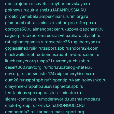
obustrojdom.ru
sovetcik.ru
ybaranovskaya.ru
ppknews.ru
cult-alshei.ru
JAPANRUSSIA.RU
proekciyamebel.ru
imper-finans.ru
rim.org.ru
glamourai.ru
brassminus.ru
zabor-pro.ru
ftn.pp.ru
dorogoe58.ru
laimengpacker.ru
kuzova-zapchasti.ru
sageerp.ru
taxodrom.ru
dsrazvitie.ru
hardcity.net.ru
ratinghomegames.ru
topservice25.ru
gubernyan.ru
gtglasslined.ru
ii4.ru
tssport.spb.ru
andorra24.com
blackwallstreet.ru
oboimos.ru
optim-doors.com.ru
ikuch.ru
nycr.org.ru
npa21.ru
vremya-ch.spb.ru
desert000.ru
ivtorgi.ru
ifiori.ru
catalog-statei.ru
dcv.org.ru
spetsmaster174.ru
ipkameryhiseeu.ru
dum26.ru
ruspol.spb.ru
fr-opendp.ru
kam-solnyshko.ru
cheyenne-arapaho.ru
sevzapmetal.spb.ru
ted-lapidus.spb.ru
parasite-eliminator.ru
sigma-complete.ru
modernworld.ru
dama-moda.ru
eholot-group.ru
sk-nvkz.ru
DRONGOLD.RU
democratia2.ru
i-farmer.ru
mass-sport.org