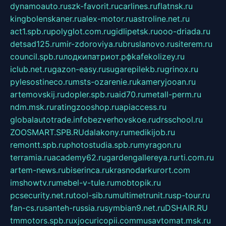
dynamoauto.ru
szk-favorit.ru
carlines.ru
flatnsk.ru
kingbolenskaner.ru
alex-motor.ru
astroline.net.ru
act1.spb.ru
polyglot.com.ru
gidlipetsk.ru
ooo-driada.ru
detsad125.ru
mir-zdoroviya.ru
bruslanovo.ru
siterem.ru
council.spb.ru
лодкипатриот.рф
kafekolizey.ru
iclub.net.ru
gazon-easy.ru
sugarepilekb.ru
grinox.ru
pylesostineco.ru
msts-ozarenie.ru
kameryjooan.ru
artemovskij.ru
dopler.spb.ru
aid70.ru
metall-perm.ru
ndm.msk.ru
ratingzooshop.ru
apiaccess.ru
globalautotrade.info
bezverhovskoe.ru
drsschool.ru
ZOOSMART.SPB.RU
dalakony.ru
medikijob.ru
remontt.spb.ru
photostudia.spb.ru
myragon.ru
terramia.ru
academy62.ru
gardengallereya.ru
rti.com.ru
artem-news.ru
biserinca.ru
krasnodarkurort.com
imshowtv.ru
mebel-v-tule.ru
mobtopik.ru
pcsecurity.net.ru
tool-sib.ru
multimetrunit.ru
sp-tour.ru
fan-cs.ru
santeh-russia.ru
symbian9.net.ru
DSHAIR.RU
tmmotors.spb.ru
xjocuricopii.com
musavtomat.msk.ru