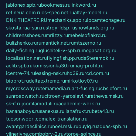
jablonex.spb.ru
bookmess.ru
linkword.ru
refineua.com.ru
cs-spec.net.ru
altay-mebel.ru
DNK-THEATRE.RU
mechaniks.spb.ru
ipcamtechage.ru
skosta.ru
a-sun.ru
stroy-ldsp.ru
snowlands.org.ru
childrensshoes.ru
mrlizzy.ru
mebelsofiakrd.ru
bulizhenko.ru
rumantick.net.ru
mtszerno.ru
daily-fishing.ru
glushiteli-v-spb.ru
megasat.org.ru
localization.net.ru
flyingfish.pp.ru
ds5teremok.ru
aclib.spb.ru
komissionka30.ru
mag-profit.ru
icentre-74.ru
leasing-nsk.ru
hd39.ru
rcd.com.ru
bioprot.ru
deltaextreme.ru
mirkotlov07.ru
mycrossway.ru
temamedia.ru
art-fusing.ru
cbslefort.ru
sunroadwatch.ru
citroen-yaroslavl.ru
ratnews.msk.ru
sk-if.ru
joomlamoduli.ru
academic-work.ru
bananaboys.ru
sanekua.ru
lianafrukt.ru
beta43.ru
tucsonwoori.com
alex-translation.ru
avantgardeclinics.ru
noel.msk.ru
buylq.ru
aquas-spb.ru
vilnerivne.com
bobry-2.ru
vtoroe-solnce.ru