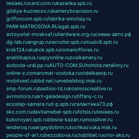
tesiaes.ru
card.com.ru
kazanka.spb.ru
gildiya-kuznecov.ru
kameryboavision.ru
griffoncom.spb.ru
fabrika-emotsiy.ru
PARK-MATROSOVA.RU
agat.spb.ru
avtoyurist-moskva1.ru
hardware.org.ru
схема-авто.рф
dg-lab.ru
angrup.ru
recruiter.spb.ru
music8.spb.ru
krsk124.ru
kubok.spb.ru
romanofforex.ru
analitikaplus.ru
spyonline.ru
zosikamery.ru
sloboda-ural.pp.ru
AUTO-COM.SU
hohota.net
alimy.ru
online-z.com
aromat-vostoka.ru
otdelkaexp.ru
mobilvest.ru
bbd.net.ru
mebelshop.msk.ru
smp-forum.ru
bastion-td.ru
kosmoscreative.ru
avrmotors.ru
art-galadesign.ru
tiffany-c.ru
ecostep-samara.ru
d-p.spb.ru
галактика73.рф
sko.com.ru
davitamebel-spb.ru
fotsis.ru
tesiaes.ru
kokoroyari.spb.ru
blesna-kazan.ru
mossilver.ru
lenderoq.ru
sergeydobrin.ru
tochkazvuka.msk.ru
people-of-art.ru
bezzubova.ru
clubtibet.ru
orior-aks.ru