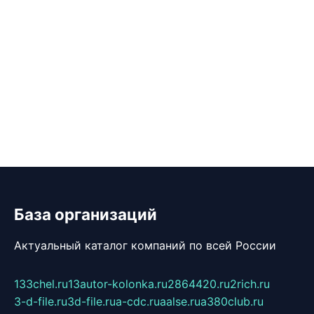
База организаций
Актуальный каталог компаний по всей России
133chel.ru
13autor-kolonka.ru
2864420.ru
2rich.ru
3-d-file.ru
3d-file.ru
a-cdc.ru
aalse.ru
a380club.ru