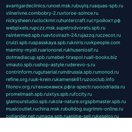
avantgardeclinics.ru
noel.msk.ru
buylq.ru
aquas-spb.ru
vilnerivne.com
bobry-2.ru
vtoroe-solnce.ru
nickysheen.ru
clockmir.ru
huntercraft.ru
стройокт.рф
webpixels.ru
pczz.msk.su
petrodvorets.spb.ru
nsintermed.spb.ru
avtovirazh-24.ru
jazzq.ru
czecot.ru
cruizi.spb.ru
spasskaya.spb.ru
kniris.ru
vkpeople.com
maminy-mysli.ru
arionorel.ru
khuseniosif.ru
dotmediacup.spb.ru
mebel-tiraspol.ru
all-books.biz
vmauto.spb.ru
shop-astyle.ru
derevo-s.ru
contrinform.ru
gutserial.ru
mdrussia.spb.ru
monod.ru
refine.org.ru
uk-krein.ru
kamensk61.ru
zooclub.info
filonov.org.ru
технокамск.рф
ra-spectr.ru
ooodriada.ru
promelmash.spb.ru
ixtys.spb.ru
fccity.ru
glamourstudio.spb.ru
kola-nature.org
spbmaster.spb.ru
musicoutlet.ru
china.msk.ru
bulldog.su
grimm-online.ru
outlander.net.ru
maga.spb.ru
anime-sell.ru
keseloy.ru
газприборсервис.рф
karmin.spb.ru
shekswood.ru
tischlermebel.ru
automall66.ru
mag-vladimir.ru