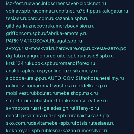
isz-fest.ru
ewnc.info
screensaver-clock.net.ru
volnav.spb.ru
comnat.ru
npf.net.ru
7bit.pp.ru
kalugatur.ru
tesiaes.ru
card.com.ru
kazanka.spb.ru
gildiya-kuznecov.ru
kameryboavision.ru
griffoncom.spb.ru
fabrika-emotsiy.ru
PARK-MATROSOVA.RU
agat.spb.ru
avtoyurist-moskva1.ru
hardware.org.ru
схема-авто.рф
dg-lab.ru
angrup.ru
recruiter.spb.ru
music8.spb.ru
krsk124.ru
kubok.spb.ru
romanofforex.ru
analitikaplus.ru
spyonline.ru
zosikamery.ru
sloboda-ural.pp.ru
AUTO-COM.SU
hohota.net
alimy.ru
online-z.com
aromat-vostoka.ru
otdelkaexp.ru
mobilvest.ru
bbd.net.ru
mebelshop.msk.ru
smp-forum.ru
bastion-td.ru
kosmoscreative.ru
avrmotors.ru
art-galadesign.ru
tiffany-c.ru
ecostep-samara.ru
d-p.spb.ru
галактика73.рф
sko.com.ru
davitamebel-spb.ru
fotsis.ru
tesiaes.ru
kokoroyari.spb.ru
blesna-kazan.ru
mossilver.ru