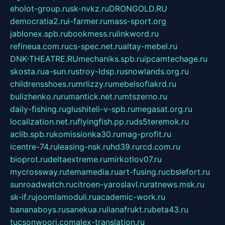
eholot-group.ru
sk-nvkz.ru
DRONGOLD.RU
democratia2.ru
i-farmer.ru
mass-sport.org
jablonex.spb.ru
bookmess.ru
linkword.ru
refineua.com.ru
cs-spec.net.ru
altay-mebel.ru
DNK-THEATRE.RU
mechaniks.spb.ru
ipcamtechage.ru
skosta.ru
a-sun.ru
stroy-ldsp.ru
snowlands.org.ru
childrensshoes.ru
mrlizzy.ru
mebelsofiakrd.ru
bulizhenko.ru
rumantick.net.ru
mtszerno.ru
daily-fishing.ru
glushiteli-v-spb.ru
megasat.org.ru
localization.net.ru
flyingfish.pp.ru
ds5teremok.ru
aclib.spb.ru
komissionka30.ru
mag-profit.ru
icentre-74.ru
leasing-nsk.ru
hd39.ru
rcd.com.ru
bioprot.ru
deltaextreme.ru
mirkotlov07.ru
mycrossway.ru
temamedia.ru
art-fusing.ru
cbslefort.ru
sunroadwatch.ru
citroen-yaroslavl.ru
ratnews.msk.ru
sk-if.ru
joomlamoduli.ru
academic-work.ru
bananaboys.ru
sanekua.ru
lianafrukt.ru
beta43.ru
tucsonwoori.com
alex-translation.ru