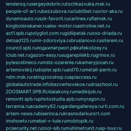
lenderoq.ru
sergeydobrin.ru
tochkazvuka.msk.ru
people-of-art.ru
bezzubova.ru
clubtibet.ru
orior-aks.ru
dynamoauto.ru
szk-favorit.ru
carlines.ru
flatnsk.ru
kingbolenskaner.ru
alex-motor.ru
astroline.net.ru
act1.spb.ru
polyglot.com.ru
gidlipetsk.ru
ooo-driada.ru
detsad125.ru
mir-zdoroviya.ru
bruslanovo.ru
siterem.ru
council.spb.ru
лодкипатриот.рф
kafekolizey.ru
iclub.net.ru
gazon-easy.ru
sugarepilekb.ru
grinox.ru
pylesostineco.ru
msts-ozarenie.ru
kameryjooan.ru
artemovskij.ru
dopler.spb.ru
aid70.ru
metall-perm.ru
ndm.msk.ru
ratingzooshop.ru
apiaccess.ru
globalautotrade.info
bezverhovskoe.ru
drsschool.ru
ZOOSMART.SPB.RU
dalakony.ru
medikijob.ru
remontt.spb.ru
photostudia.spb.ru
myragon.ru
terramia.ru
academy62.ru
gardengallereya.ru
rti.com.ru
artem-news.ru
biserinca.ru
krasnodarkurort.com
imshowtv.ru
mebel-v-tule.ru
mobtopik.ru
pcsecurity.net.ru
tool-sib.ru
multimetrunit.ru
sp-tour.ru