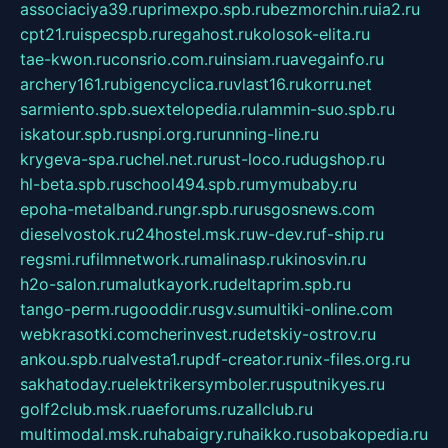
associaciya39.ru
primexpo.spb.ru
bezmorchin.ru
ia2.ru
cpt21.ru
ispecspb.ru
regahost.ru
kolosok-elita.ru
tae-kwon.ru
consrio.com.ru
insiam.ru
avegainfo.ru
archery161.ru
bigencyclica.ru
vlast16.ru
korru.net
sarmiento.spb.su
extelopedia.ru
lammin-suo.spb.ru
iskatour.spb.ru
snpi.org.ru
running-line.ru
krygeva-spa.ru
chel.net.ru
rust-loco.ru
dugshop.ru
hl-beta.spb.ru
school494.spb.ru
mymubaby.ru
epoha-metalband.ru
ngr.spb.ru
rusgosnews.com
dieselvostok.ru
24hostel.msk.ru
w-dev.ru
f-ship.ru
regsmi.ru
filmnetwork.ru
malinasp.ru
kinosvin.ru
h2o-salon.ru
malutkayork.ru
deltaprim.spb.ru
tango-perm.ru
gooddir.ru
sgv.su
multiki-online.com
webkrasotki.com
cherinvest.ru
detskiy-ostrov.ru
ankou.spb.ru
alvesta1.ru
pdf-creator.ru
nix-files.org.ru
sakhatoday.ru
elektrikersymboler.ru
sputnikyes.ru
golf2club.msk.ru
aeforums.ru
zallclub.ru
multimodal.msk.ru
habaigry.ru
haikko.ru
sobakopedia.ru