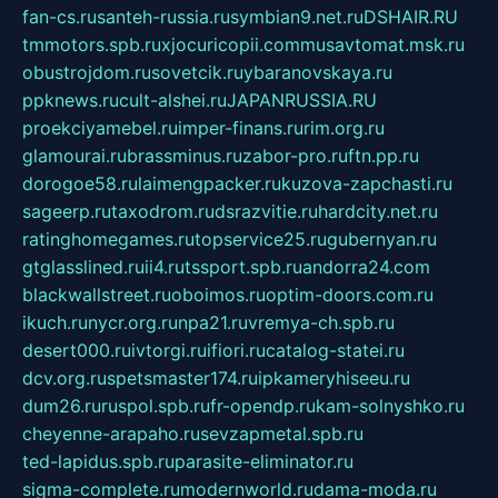
fan-cs.ru
santeh-russia.ru
symbian9.net.ru
DSHAIR.RU
tmmotors.spb.ru
xjocuricopii.com
musavtomat.msk.ru
obustrojdom.ru
sovetcik.ru
ybaranovskaya.ru
ppknews.ru
cult-alshei.ru
JAPANRUSSIA.RU
proekciyamebel.ru
imper-finans.ru
rim.org.ru
glamourai.ru
brassminus.ru
zabor-pro.ru
ftn.pp.ru
dorogoe58.ru
laimengpacker.ru
kuzova-zapchasti.ru
sageerp.ru
taxodrom.ru
dsrazvitie.ru
hardcity.net.ru
ratinghomegames.ru
topservice25.ru
gubernyan.ru
gtglasslined.ru
ii4.ru
tssport.spb.ru
andorra24.com
blackwallstreet.ru
oboimos.ru
optim-doors.com.ru
ikuch.ru
nycr.org.ru
npa21.ru
vremya-ch.spb.ru
desert000.ru
ivtorgi.ru
ifiori.ru
catalog-statei.ru
dcv.org.ru
spetsmaster174.ru
ipkameryhiseeu.ru
dum26.ru
ruspol.spb.ru
fr-opendp.ru
kam-solnyshko.ru
cheyenne-arapaho.ru
sevzapmetal.spb.ru
ted-lapidus.spb.ru
parasite-eliminator.ru
sigma-complete.ru
modernworld.ru
dama-moda.ru