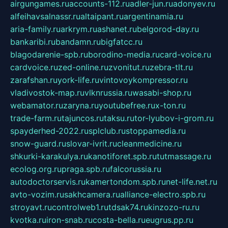
airgungames.ru
accounts-112.ru
adler-jun.ru
adonyev.ru
alfeihavsalnassr.ru
altaipant.ru
argentinamia.ru
aria-family.ru
arkrym.ru
ashanet.ru
belgorod-day.ru
bankaribi.ru
bandamn.ru
bigfatcc.ru
blagodarenie-spb.ru
borodino-media.ru
card-voice.ru
cardvoice.ru
zed-online.ru
zvonitut.ru
zebra-tlt.ru
zarafshan.ru
york-life.ru
vintovoykompressor.ru
vladivostok-map.ru
vlknrussia.ru
wasabi-shop.ru
webamator.ru
zaryna.ru
youtubefree.ru
x-ton.ru
trade-farm.ru
tajuncos.ru
taksu.ru
tor-lyubov-i-grom.ru
spayderhed-2022.ru
splclub.ru
stoppamedia.ru
snow-guard.ru
slovar-ivrit.ru
cleanmedicine.ru
shkurki-karakulya.ru
kanotiforet.spb.ru
tutmassage.ru
ecolog.org.ru
praga.spb.ru
falcorussia.ru
autodoctorservis.ru
kamertondom.spb.ru
net-life.net.ru
avto-vozim.ru
sakhcamera.ru
alliance-electro.spb.ru
stroyavt.ru
controlweb1.ru
tdsak74.ru
kinzozo-ru.ru
kvotka.ru
iron-snab.ru
costa-bella.ru
eugrus.pp.ru